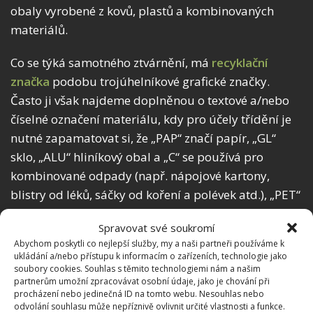
obaly vyrobené z kovů, plastů a kombinovaných
materiálů.
Co se týká samotného ztvárnění, má
recyklační
značka
podobu trojúhelníkové grafické značky.
Často ji však najdeme doplněnou o textové a/nebo
číselné označení materiálu, kdy pro účely třídění je
nutné zapamatovat si, že „PAP“ značí papír, „GL“
sklo, „ALU“ hliníkový obal a „C“ se používá pro
kombinované odpady (např. nápojové kartony,
blistry od léků, sáčky od koření a polévek atd.), „PET“
pak značí plastové obaly vyrobené z
Spravovat své soukromí
polyethylentereftalátu.
Abychom poskytli co nejlepší služby, my a naši partneři používáme k
ukládání a/nebo přístupu k informacím o zařízeních, technologie jako
Začneme-li se v letošním roce soustředit při likvidaci
soubory cookies. Souhlas s těmito technologiemi nám a našim
partnerům umožní zpracovávat osobní údaje, jako je chování při
obalů na jejich označení pomocí recyklačních značek,
procházení nebo jedinečná ID na tomto webu. Nesouhlas nebo
už rozhodně neuděláme chybu s výběrem
odvolání souhlasu může nepříznivě ovlivnit určité vlastnosti a funkce.