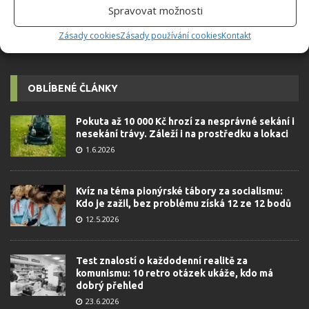
Spravovat možnosti
Zásady cookies
Zásady používání cookies
Kontakt
OBLÍBENÉ ČLÁNKY
Pokuta až 10 000 Kč hrozí za nesprávné sekání i
nesekání trávy. Záleží i na prostředku a lokaci
1.6.2026
Kvíz na téma pionýrské tábory za socialismu:
Kdo je zažil, bez problému získá 12 ze 12 bodů
12.5.2026
Test znalostí o každodenní realitě za
komunismu: 10 retro otázek ukáže, kdo má
dobrý přehled
23.6.2026