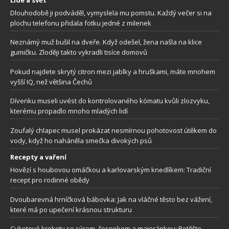
Dlouhodobě ji podváděl, vymyslela mu pomstu. Každý večer si na
plochu telefonu přidala fotku jedné z milenek
Neznámý muž bušil na dveře. Když odešel, žena našla na klice
gumičku. Zloději takto vykradli tisíce domovů
Pokud najdete skrytý citron mezi jablky a hruškami, máte mnohem
vyšší IQ, než většina Čechů
Dívenku museli uvést do kontrolovaného kómatu kvůli zlozvyku,
kterému propadlo mnoho mladých lidí
Zoufalý chlapec musel prokázat nesmírnou pohotovost útěkem do
vody, když ho naháněla smečka divokých psů
Recepty a vaření
Hovězí s houbovou omáčkou a karlovarským knedlíkem: Tradiční
recept pro rodinné obědy
Dvoubarevná hrníčková bábovka: Jak na vláčné těsto bez vážení,
které má po upečení krásnou strukturu
Cuketové krokety se sýrem, česnekem a majoránkou: Potěšte