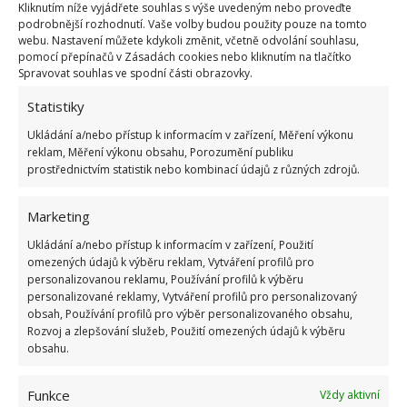
Kliknutím níže vyjádřete souhlas s výše uvedeným nebo proveďte
správného sběrného kontejneru, a umožníme tak
podrobnější rozhodnutí. Vaše volby budou použity pouze na tomto
recyklaci vytříděného odpadu, která ochrání životní
webu. Nastavení můžete kdykoli změnit, včetně odvolání souhlasu,
pomocí přepínačů v Zásadách cookies nebo kliknutím na tlačítko
prostředí. Třídit odpad má prostě smysl.
Spravovat souhlas ve spodní části obrazovky.
Statistiky
Ukládání a/nebo přístup k informacím v zařízení, Měření výkonu
reklam, Měření výkonu obsahu, Porozumění publiku
prostřednictvím statistik nebo kombinací údajů z různých zdrojů.
ODPAD
TŘÍDĚNÍ
Marketing
Ukládání a/nebo přístup k informacím v zařízení, Použití
Hana Musilová
omezených údajů k výběru reklam, Vytváření profilů pro
Do redakce Bydlimeutulne.cz se
personalizovanou reklamu, Používání profilů k výběru
personalizované reklamy, Vytváření profilů pro personalizovaný
přidala během svých studií a práce
obsah, Používání profilů pro výběr personalizovaného obsahu,
redaktorky ji tak nadchla, že se
Rozvoj a zlepšování služeb, Použití omezených údajů k výběru
rozhodla zůstat. Její v...
[Více o
obsahu.
autorovi]
Funkce
Vždy aktivní