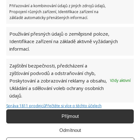
Přiřazování a kombinování údajů z jiných zdrojů údajů,
Propojení různých zařízení, Identifikace zařízení na
základě automaticky přenášených informací.
SOUVISEJÍCÍ ČLÁNKY
Používání přesných údajů o zeměpisné poloze,
Toaleta není odpadkový koš aneb co do
Identifikace zařízení na základě aktivně vyžádaných
kanalizace rozhodně nepatří
informací.
Zajištění bezpečnosti, předcházení a
Už žádný zápach z kuchyňského dřezu. Na
zjišťování podvodů a odstraňování chyb,
vyčištění odpadu stačí jedna surovina, kterou
Poskytování a zobrazování reklamy a obsahu,
Vždy aktivní
má každý doma
Ukládání a sdělování voleb ochrany osobních
údajů.
Jedlá soda a ocet: Neocenitelní pomocníci na
Správa 1811 prodejců
Přečtěte si více o těchto účelech
ucpaný odpad
Příjmout
Odmítnout