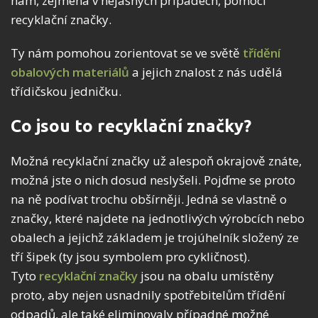
nám, zejména v nejasných případech, pomoci
recyklační značky.
Ty nám pomohou zorientovat se ve světě
třídění
obalových materiálů
a jejich znalost z nás udělá
třídičskou jedničku.
Co jsou to recyklační značky?
Možná recyklační značky už alespoň okrajově znáte,
možná jste o nich dosud neslyšeli. Pojďme se proto
na ně podívat trochu obšírněji. Jedná se vlastně o
značky, které najdete na jednotlivých výrobcích nebo
obalech a jejichž základem je trojúhelník složený ze
tří šipek (ty jsou symbolem pro cykličnost).
Tyto
recyklační značky
jsou na obalu umístěny
proto, aby nejen usnadnily spotřebitelům třídění
odpadů, ale také eliminovaly případné možné