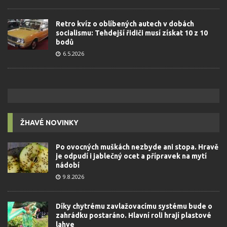
Retro kvíz o oblíbených autech v dobách
socialismu: Tehdejší řidiči musí získat 10 z 10
bodů
6.5.2026
ŽHAVÉ NOVINKY
Po ovocných muškách nezbyde ani stopa. Hravě
je odpudí i jablečný ocet a přípravek na mytí
nádobí
9.8.2026
Díky chytrému zavlažovacímu systému bude o
zahrádku postaráno. Hlavní roli hrají plastové
lahve