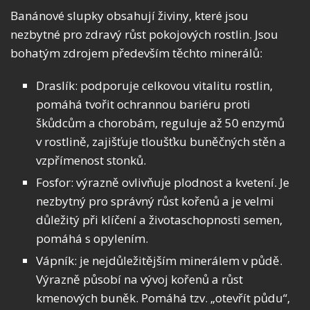
Banánové slupky obsahují živiny, které jsou
nezbytné pro zdravý růst pokojových rostlin. Jsou
bohatým zdrojem především těchto minerálů:
Draslík: podporuje celkovou vitalitu rostlin,
pomáhá tvořit ochrannou bariéru proti
škůdcům a chorobám, reguluje až 50 enzymů
v rostlině, zajišťuje tloušťku buněčných stěn a
vzpřímenost stonků.
Fosfor: výrazně ovlivňuje plodnost a kvetení. Je
nezbytný pro správný růst kořenů a je velmi
důležitý při klíčení a životaschopnosti semen,
pomáhá s opylením.
Vápník: je nejdůležitějším minerálem v půdě.
Výrazně působí na vývoj kořenů a růst
kmenových buněk. Pomáhá tzv. „otevřít půdu“,