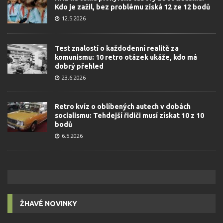
Kdo je zažil, bez problému získá 12 ze 12 bodů
12.5.2026
Test znalostí o každodenní realitě za
komunismu: 10 retro otázek ukáže, kdo má
dobrý přehled
23.6.2026
Retro kvíz o oblíbených autech v dobách
socialismu: Tehdejší řidiči musí získat 10 z 10
bodů
6.5.2026
ŽHAVÉ NOVINKY