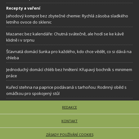
Recepty a vaření
Jahodový kompot bez zbytečné chemie: Rychlá zásoba sladkého
letního ovoce do sklenic
Mazanec bez kalendáře: Chutná svátečně, ale hodí se ke kávě
klidně i v srpnu
Šťavnatá domácí šunka pro každého, kdo chce vědět, co si dává na
chleba
Jednoduchý domácí chléb bez hnětení: Křupavý bochník s minimem
práce
Kuřecí stehna na paprice podávaná s tarhoňou: Rodinný oběd s
omáčkou pro spokojený stůl
REDAKCE
KONTAKT
ZÁSADY POUŽÍVÁNÍ COOKIES