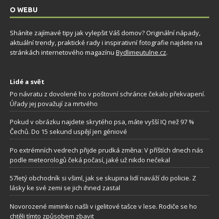
O WEBU
Sháníte zajímavé tipy jak vylepšit Váš domov? Originální nápady,
aktuální trendy, praktické rady i inspirativní fotografie najdete na
stránkách internetového magazínu
Bydlimeutulne.cz
.
Lidé a svět
Po návratu z dovolené ho v poštovní schránce čekalo překvapení.
Úřady jej považují za mrtvého
Pokud v obrázku najdete skrytého psa, máte vyšší IQ než 97 %
Čechů. Do 15 sekund uspějí jen géniové
Po extrémních vedrech přijde prudká změna: V příštích dnech nás
podle meteorologů čeká počasí, jaké už nikdo nečekal
57letý obchodník si všiml, jak se skupina lidí naváží do policie. Z
lásky ke své zemi se jich ihned zastal
Novorozené miminko našli v igelitové tašce v lese. Rodiče se ho
chtěli tímto způsobem zbavit