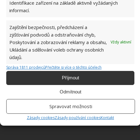
Identifikace zařízení na základě aktivně vyžádaných
Lákadlo pro hmyz
informací.
Jedinou nevýhodou při používání čerstvých
Zajištění bezpečnosti, předcházení a
banánových slupek může být to, že přitahují některé
zjišťování podvodů a odstraňování chyb,
druhy hmyzu, například octomilky nebo mravence.
Poskytování a zobrazování reklamy a obsahu,
Vždy aktivní
Pokud se toho obáváte, použijte sušený banán nebo
Ukládání a sdělování voleb ochrany osobních
údajů.
banánovou vodu (viz výše). Jinou možností je dát na
parapet nádobu s víkem, do kterého uděláte malé
Správa 1811 prodejců
Přečtěte si více o těchto účelech
dírky (dobře poslouží kelímek od jogurtu a přes něj
Příjmout
potravinová fólie). Do nádoby vložte čerstvou slupku
od banánu, můžete přilít i ocet, a uzavřete. To
Odmítnout
naláká hmyz a vašich květin si ani nevšimne.
Spravovat možnosti
Zdroj: Goodhousekeeping
Zásady cookies
Zásady používání cookies
Kontakt