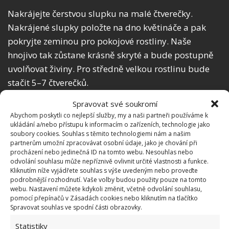
Nakrájejte čerstvou slupku na malé čtverečky.
Nakrájené slupky položte na dno květináče a pak
pokryjte zeminou pro pokojové rostliny. Naše
hnojivo tak zůstane krásně skryté a bude postupně
uvolňovat živiny. Pro středně velkou rostlinu bude
stačit 5–7 čtverečků.
Spravovat své soukromí
Abychom poskytli co nejlepší služby, my a naši partneři používáme k
ukládání a/nebo přístupu k informacím o zařízeních, technologie jako
soubory cookies. Souhlas s těmito technologiemi nám a našim
partnerům umožní zpracovávat osobní údaje, jako je chování při
procházení nebo jedinečná ID na tomto webu. Nesouhlas nebo
odvolání souhlasu může nepříznivě ovlivnit určité vlastnosti a funkce.
Kliknutím níže vyjádřete souhlas s výše uvedeným nebo proveďte
podrobnější rozhodnutí. Vaše volby budou použity pouze na tomto
webu. Nastavení můžete kdykoli změnit, včetně odvolání souhlasu,
pomocí přepínačů v Zásadách cookies nebo kliknutím na tlačítko
Spravovat souhlas ve spodní části obrazovky.
Fotografie: Freepik
Statistiky