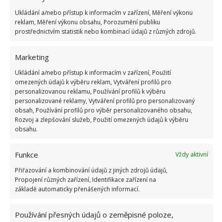
Sušený banán
Ukládání a/nebo přístup k informacím v zařízení, Měření výkonu
reklam, Měření výkonu obsahu, Porozumění publiku
Banán oloupejte a nakrájejte na tenké plátky. Poté
prostřednictvím statistik nebo kombinací údajů z různých zdrojů.
osušte v troubě nebo v sušičce na ovoce. Lze dát
Marketing
uschnout i na sluníčko (cca 2 dny). Když je banán
suchý, že vypadá jako banánové „lupínky“,
Ukládání a/nebo přístup k informacím v zařízení, Použití
omezených údajů k výběru reklam, Vytváření profilů pro
zamíchejte ho přímo do hlíny. Pokaždé, když budete
personalizovanou reklamu, Používání profilů k výběru
květinu zalévat, poskytnou lupínky výživu
personalizované reklamy, Vytváření profilů pro personalizovaný
obsah, Používání profilů pro výběr personalizovaného obsahu,
s postupným uvolňováním.
Rozvoj a zlepšování služeb, Použití omezených údajů k výběru
obsahu.
Banánová slupka jako opěrka
Funkce
Vždy aktivní
Pokud pěstujete orchidej nebo jinou květinu, která
má dlouhý stonek a potřebuje podpěru, umístěte
Přiřazování a kombinování údajů z jiných zdrojů údajů,
Propojení různých zařízení, Identifikace zařízení na
celou banánovou slupku mezi stonek a podpěru.
základě automaticky přenášených informací.
Tímto umístěním se slupka postupně rozloží, a při
zalévání uvolní živiny.
Používání přesných údajů o zeměpisné poloze,