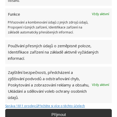
nijak neohrožuje. Horší jsou praskliny, kdy je nutné
obsahu.
přemýšlet o výměně varné desky.
Funkce
Vždy aktivní
Obrázek:
pixabay.com
Přiřazování a kombinování údajů z jiných zdrojů údajů,
Propojení různých zařízení, Identifikace zařízení na
základě automaticky přenášených informací.
Používání přesných údajů o zeměpisné poloze,
Identifikace zařízení na základě aktivně vyžádaných
informací.
Zajištění bezpečnosti, předcházení a
zjišťování podvodů a odstraňování chyb,
Poskytování a zobrazování reklamy a obsahu,
Vždy aktivní
Ukládání a sdělování voleb ochrany osobních
údajů.
Správa 1811 prodejců
Přečtěte si více o těchto účelech
Příjmout