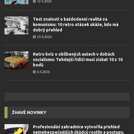
12.5.2026
Test znalostí o každodenní realitě za
komunismu: 10 retro otázek ukáže, kdo má
dobrý přehled
23.6.2026
Retro kvíz o oblíbených autech v dobách
socialismu: Tehdejší řidiči musí získat 10 z 10
bodů
6.5.2026
ŽHAVÉ NOVINKY
Profesionální zahradnice vytvořila přehled
nejnebezpečnějších škůdců rostlin a postupy,