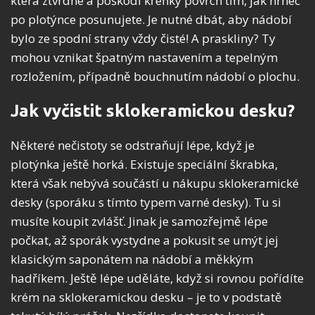
která ztvrdne a poškodí křehký povrch tím, jak hrnec
po plotýnce posunujete. Je nutné dbát, aby nádobí
bylo ze spodní strany vždy čisté! A praskliny? Ty
mohou vznikat špatným nastavením a tepelným
rozložením, případně bouchnutím nádobí o plochu.
Jak vyčistit sklokeramickou desku?
Některé nečistoty se odstraňují lépe, když je
plotýnka ještě horká. Existuje speciální škrabka,
která však nebývá součástí u nákupu sklokeramické
desky (sporáku s tímto typem varné desky). Tu si
musíte koupit zvlášť. Jinak je samozřejmě lépe
počkat, až sporák vystydne a pokusit se umýt jej
klasickým saponátem na nádobí a měkkým
hadříkem. Ještě lépe uděláte, když si rovnou pořídíte
krém na sklokeramickou desku – je to v podstatě