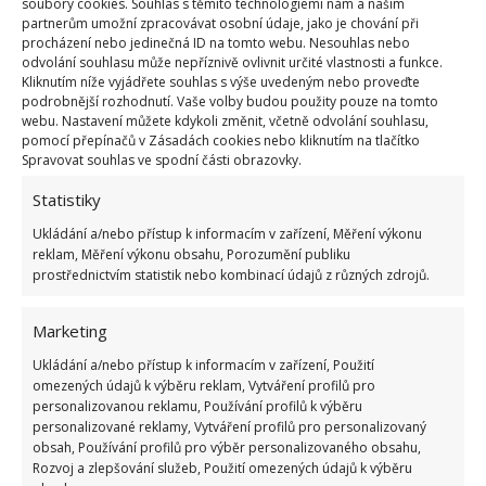
soubory cookies. Souhlas s těmito technologiemi nám a našim
partnerům umožní zpracovávat osobní údaje, jako je chování při
můžete zkusit i tzv. babské rady. Na sklokeramické i
procházení nebo jedinečná ID na tomto webu. Nesouhlas nebo
indukční desky se často doporučuje i na zaschlou
odvolání souhlasu může nepříznivě ovlivnit určité vlastnosti a funkce.
Kliknutím níže vyjádřete souhlas s výše uvedeným nebo proveďte
špínu použít šťávu z citronu. Šťáva dokáže naleptat
podrobnější rozhodnutí. Vaše volby budou použity pouze na tomto
nečistoty a díky tomu se poměrně snadno po nějaké
webu. Nastavení můžete kdykoli změnit, včetně odvolání souhlasu,
pomocí přepínačů v Zásadách cookies nebo kliknutím na tlačítko
době působení odstraní. Postup můžete i opakovat,
Spravovat souhlas ve spodní části obrazovky.
pokud se vám nepovede nečistoty dostat hned
Statistiky
napoprvé dolů. Podobně působí i ocet.
Ukládání a/nebo přístup k informacím v zařízení, Měření výkonu
Co s poškrábanou sklokeramickou
reklam, Měření výkonu obsahu, Porozumění publiku
prostřednictvím statistik nebo kombinací údajů z různých zdrojů.
deskou?
Marketing
Pokud máte sklokeramickou desku poškrábanou,
Ukládání a/nebo přístup k informacím v zařízení, Použití
ale jen lehce, můžete zkusit přeleštit zubní pastou
omezených údajů k výběru reklam, Vytváření profilů pro
nebo kašičkou vyrobenou z vody a jedlé sody. Moc
personalizovanou reklamu, Používání profilů k výběru
personalizované reklamy, Vytváření profilů pro personalizovaný
však nedřete. Hlubší rýhy bohužel vyhladit nelze.
obsah, Používání profilů pro výběr personalizovaného obsahu,
Nicméně jde jen o kosmetickou vadu a vaření to
Rozvoj a zlepšování služeb, Použití omezených údajů k výběru