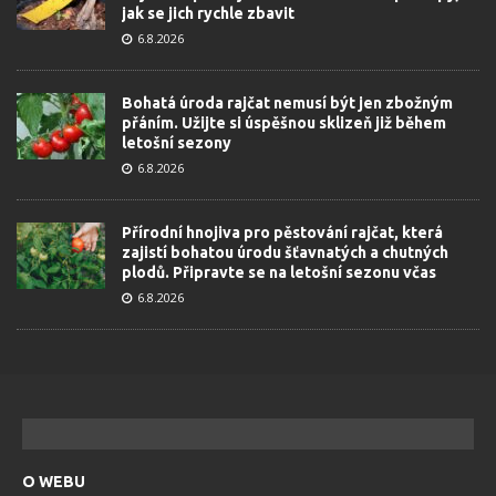
jak se jich rychle zbavit
6.8.2026
Bohatá úroda rajčat nemusí být jen zbožným
přáním. Užijte si úspěšnou sklizeň již během
letošní sezony
6.8.2026
Přírodní hnojiva pro pěstování rajčat, která
zajistí bohatou úrodu šťavnatých a chutných
plodů. Připravte se na letošní sezonu včas
6.8.2026
O WEBU