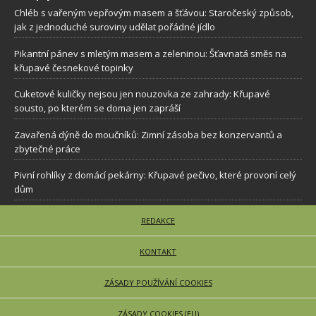
Chléb s vařeným vepřovým masem a šťávou: Staročeský způsob,
jak z jednoduché suroviny udělat pořádné jídlo
Pikantní pánev s mletým masem a zeleninou: Šťavnatá směs na
křupavé česnekové topinky
Cuketové kuličky nejsou jen nouzovka ze zahrady: Křupavé
sousto, po kterém se doma jen zapráší
Zavařená dýně do moučníků: Zimní zásoba bez konzervantů a
zbytečné práce
Pivní rohlíky z domácí pekárny: Křupavé pečivo, které provoní celý
dům
REDAKCE
KONTAKT
ZÁSADY POUŽÍVÁNÍ COOKIES
ZÁSADY COOKIES (EU)