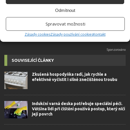
Odmítnout
SKLOKERAMICKÁ DESKA
ŠKRÁBANCE
SPORÁK
Spravovat možnosti
VARNÁ DESKA
Zásady cookies
Zásady používání cookies
Kontakt
SOUVISEJÍCÍ ČLÁNKY
Zkušená hospodyňka radí, jak rychle a
efektivně vyčistit i silně znečištěnou troubu
Indukční varná deska potřebuje speciální péči.
Většina lidí při čištění používá postup, který ničí
její povrch