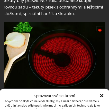
tekutý bílý prášek. Nezřídka dostanete koupit
rovnou sadu – tekutý písek s ochrannými a lešticími
složkami, speciální hadřík a škrabku.
Spravovat své soukromí
Domácí tipy
Abychom poskytli co nejlepší služby, my a naši partneři používáme k
ukládání a/nebo přístupu k informacím o zařízeních, technologie jako
Místo finančně nákladných čisticích prostředků