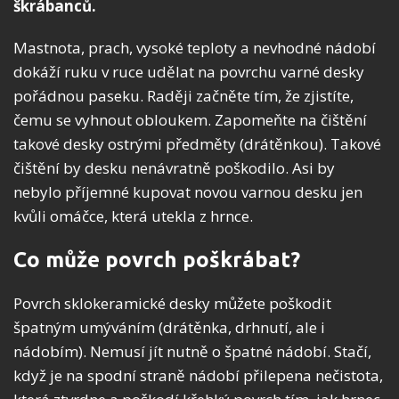
škrábanců.
Mastnota, prach, vysoké teploty a nevhodné nádobí
dokáží ruku v ruce udělat na povrchu varné desky
pořádnou paseku. Raději začněte tím, že zjistíte,
čemu se vyhnout obloukem. Zapomeňte na čištění
takové desky ostrými předměty (drátěnkou). Takové
čištění by desku nenávratně poškodilo. Asi by
nebylo příjemné kupovat novou varnou desku jen
kvůli omáčce, která utekla z hrnce.
Co může povrch poškrábat?
Povrch sklokeramické desky můžete poškodit
špatným umýváním (drátěnka, drhnutí, ale i
nádobím). Nemusí jít nutně o špatné nádobí. Stačí,
když je na spodní straně nádobí přilepena nečistota,