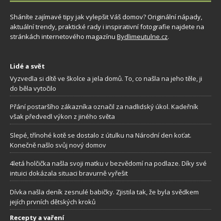
Sháníte zajímavé tipy jak vylepšit Váš domov? Originální nápady,
aktuální trendy, praktické rady i inspirativní fotografie najdete na
stránkách internetového magazínu
Bydlimeutulne.cz
.
Lidé a svět
Vyzvedla si dítě ve školce a jela domů. To, co našla na jeho těle, ji
do běla vytočilo
Přání postaršího zákazníka označil za nadlidský úkol. Kadeřník
však předvedl výkon z jiného světa
Slepé, třínohé kotě se dostalo z útulku na Národní den koťat.
Konečně našlo svůj nový domov
4letá holčička našla svoji matku v bezvědomí na podlaze. Díky své
intuici dokázala situaci bravurně vyřešit
Dívka našla deník zesnulé babičky. Zjistila tak, že byla svědkem
jejích prvních dětských kroků
Recepty a vaření