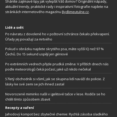
Sháníte zajímavé tipy jak vylepšit Váš domov? Originální nápady,
aktuální trendy, praktické rady i inspirativní fotografie najdete na
stránkách internetového magazínu
Bydlimeutulne.cz
.
Lidé a svět
Po návratu z dovolené ho v poštovní schránce čekalo překvapení.
Úřady jej považují za mrtvého
Pokud v obrázku najdete skrytého psa, máte vyšší IQ než 97 %
Čechů. Do 15 sekund uspějí jen géniové
Po extrémních vedrech přijde prudká změna: V příštích dnech nás
podle meteorologů čeká počasí, jaké už nikdo nečekal
57letý obchodník si všiml, jak se skupina lidí naváží do policie. Z
lásky ke své zemi se jich ihned zastal
Novorozené miminko našli v igelitové tašce v lese. Rodiče se ho
chtěli tímto způsobem zbavit
Recepty a vaření
Jahodový kompot bez zbytečné chemie: Rychlá zásoba sladkého