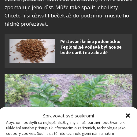
zpomaluje jeho růst. Může také spálit jeho listy.
Chcete-li si užívat libeček až do podzimu, musíte ho
řádně prořezávat.
Pěstování kmínu podomácku:
Teplomilné voňavé bylince se
bude dařit i na zahradě
Spravovat své soukromí
Abychom poskytli co nejlepší služby, my a naši partneři používáme k
ukládání a/nebo přístupu k informacím o zařízeních, technologie jako
soubory cookies. Souhlas s těmito technologiemi nám a našim