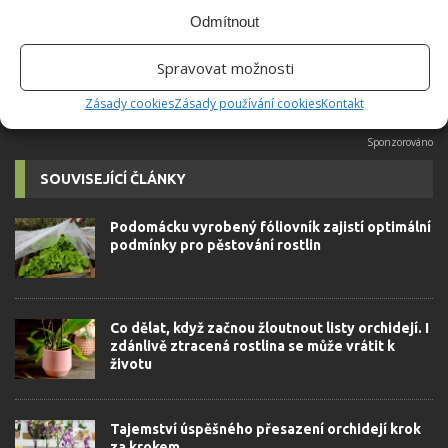
možné najít v j...
[Více o autorovi]
Odmítnout
Spravovat možnosti
Zásady cookies
Zásady používání cookies
Kontakt
SOUVISEJÍCÍ ČLÁNKY
Podomácku vyrobený fóliovník zajistí optimální
podmínky pro pěstování rostlin
Co dělat, když začnou žloutnout listy orchidejí. I
zdánlivě ztracená rostlina se může vrátit k
životu
Tajemství úspěšného přesazení orchidejí krok
za krokem