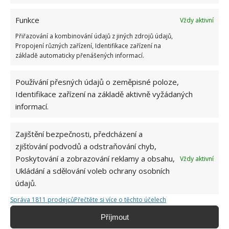
Funkce
Vždy aktivní
Přiřazování a kombinování údajů z jiných zdrojů údajů,
Propojení různých zařízení, Identifikace zařízení na
základě automaticky přenášených informací.
Používání přesných údajů o zeměpisné poloze,
Identifikace zařízení na základě aktivně vyžádaných
informací.
Zajištění bezpečnosti, předcházení a
zjišťování podvodů a odstraňování chyb,
AROMATICKÉ BYLINKY
LIBEČEK
PĚSTOVÁNÍ
Poskytování a zobrazování reklamy a obsahu,
Vždy aktivní
Ukládání a sdělování voleb ochrany osobních
údajů.
Jiří Kolář
Správa 1811 prodejců
Přečtěte si více o těchto účelech
Absolvent České zemědělské
univerzity, který je již od malička
Příjmout
velkým kutilem. V podstatě vše, co je