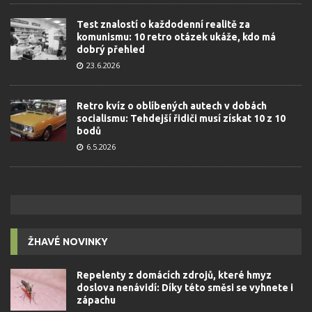
Test znalostí o každodenní realitě za
komunismu: 10 retro otázek ukáže, kdo má
dobrý přehled
23.6.2026
Retro kvíz o oblíbených autech v dobách
socialismu: Tehdejší řidiči musí získat 10 z 10
bodů
6.5.2026
ŽHAVÉ NOVINKY
Repelenty z domácích zdrojů, které hmyz
doslova nenávidí: Díky této směsi se vyhnete i
zápachu