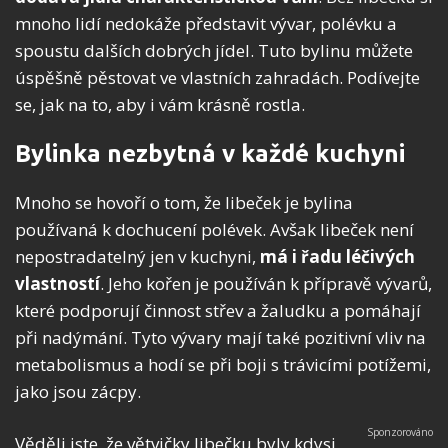
mnoho lidí nedokáže představit vývar, polévku a
spoustu dalších dobrých jídel. Tuto bylinu můžete
úspěšně pěstovat ve vlastních zahradách. Podívejte
se, jak na to, aby i vám krásně rostla.
Bylinka nezbytná v každé kuchyni
Mnoho se hovoří o tom, že libeček je bylina
používaná k dochucení polévek. Avšak libeček není
nepostradatelný jen v kuchyni,
má i řadu léčivých
vlastností
. Jeho kořen je používán k přípravě vývarů,
které podporují činnost střev a žaludku a pomáhají
při nadýmání. Tyto vývary mají také pozitivní vliv na
metabolismus a hodí se při boji s trávicími potížemi,
jako jsou zácpy.
Věděli jste, že větvičky libečku byly kdysi