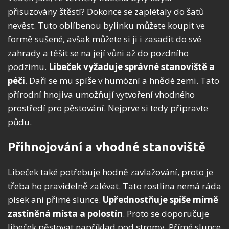
přisuzovány štěstí? Dokonce se zaplétaly do šatů
nevěst. Tuto oblíbenou bylinku můžete koupit ve
formě sušené, avšak můžete si ji i zasadit do své
zahrady a těšit se na její vůni až do pozdního
podzimu.
Libeček vyžaduje správné stanoviště a
péči
. Daří se mu spíše v humózní a hnědé zemi. Tato
přírodní hnojiva umožňují vytvoření vhodného
prostředí pro pěstování. Nejprve si tedy připravte
půdu.
Přihnojování a vhodné stanoviště
Libeček také potřebuje hodně zavlažování, proto je
třeba ho pravidelně zalévat. Tato rostlina nemá ráda
písek ani přímé slunce.
Upřednostňuje spíše mírně
zastíněná místa a polostín
. Proto se doporučuje
libeček pěstovat například pod stromy. Přímé slunce