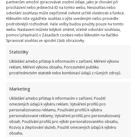
partnerům umožní zpracovávat osobní údaje, jako je chování při
procházení nebo jedinečná ID na tomto webu. Nesouhlas nebo
Fotografie: Pixabay
odvolání souhlasu může nepříznivě ovlivnit určité vlastnosti a funkce.
Kliknutím níže vyjádřete souhlas s výše uvedeným nebo proveďte
Odstraňujte všechny větvičky, které rostou do květu.
podrobnější rozhodnutí. Vaše volby budou použity pouze na tomto
Čím častěji budete libeček stříhat, tím silnější keř
webu. Nastavení můžete kdykoli změnit, včetně odvolání souhlasu,
pomocí přepínačů v Zásadách cookies nebo kliknutím na tlačítko
bude. Jak vidíte, pěstování libečku je opravdu
Spravovat souhlas ve spodní části obrazovky.
jednoduché.
Stačí před výsadbou použít hnědou
Statistiky
nebo kompostovou půdu
a pravidelně rostlinu
zalévat. Zajistěte jí také zastíněné místo a pravidelné
Ukládání a/nebo přístup k informacím v zařízení, Měření výkonu
reklam, Měření výkonu obsahu, Porozumění publiku
prořezávání a vyroste vám do opravdu impozantních
prostřednictvím statistik nebo kombinací údajů z různých zdrojů.
rozměrů.
Marketing
Zdroj:
Domek i Ogrodek
Ukládání a/nebo přístup k informacím v zařízení, Použití
omezených údajů k výběru reklam, Vytváření profilů pro
personalizovanou reklamu, Používání profilů k výběru
personalizované reklamy, Vytváření profilů pro personalizovaný
obsah, Používání profilů pro výběr personalizovaného obsahu,
Rozvoj a zlepšování služeb, Použití omezených údajů k výběru
obsahu.