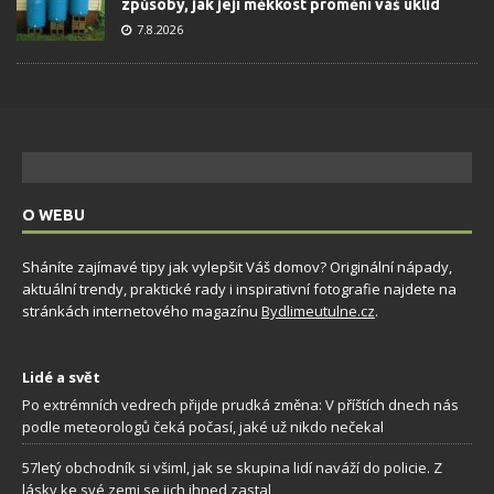
způsoby, jak její měkkost promění váš úklid
7.8.2026
O WEBU
Sháníte zajímavé tipy jak vylepšit Váš domov? Originální nápady,
aktuální trendy, praktické rady i inspirativní fotografie najdete na
stránkách internetového magazínu
Bydlimeutulne.cz
.
Lidé a svět
Po extrémních vedrech přijde prudká změna: V příštích dnech nás
podle meteorologů čeká počasí, jaké už nikdo nečekal
57letý obchodník si všiml, jak se skupina lidí naváží do policie. Z
lásky ke své zemi se jich ihned zastal