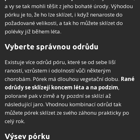
a vy se tak mohli těšit z jeho bohaté úrody. Výhodou
pórku je to, že ho lze sklízet, i když nenaroste do
požadované velikosti, a tak ho můžete sklízet do
polévky již během léta.
Vyberte správnou odrůdu
Existuje více odrůd póru, které se od sebe liší
raností, vzrůstem i odolností vůči některým
chorobám. Pórek má dlouhou vegetační dobu.
Rané
odrůdy se sklízejí koncem léta a na podzim
,
polorané pak v zimě a ty pozdní se sklízí až
následující jaro. Vhodnou kombinací odrůd tak
můžete pórek sklízet ze svého záhonu prakticky po
celý rok.
Výsev pórku