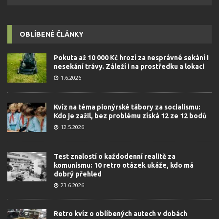
OBLÍBENÉ ČLÁNKY
Pokuta až 10 000 Kč hrozí za nesprávné sekání i
nesekání trávy. Záleží i na prostředku a lokaci
1.6.2026
Kvíz na téma pionýrské tábory za socialismu:
Kdo je zažil, bez problému získá 12 ze 12 bodů
12.5.2026
Test znalostí o každodenní realitě za
komunismu: 10 retro otázek ukáže, kdo má
dobrý přehled
23.6.2026
Retro kvíz o oblíbených autech v dobách