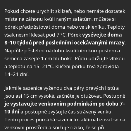
Pokud chcete urychlit sklizeň, nebo nemáte dostatek
místa na záhonu kvůli raným salátům, můžete si
pórek předpěstovat doma nebo ve skleníku. Teploty
však nesmí klesat pod 7 °C. Pórek
vysévejte doma
8–10 týdnů před posledními očekávanými mrazy
.
Naplňte pěstební nádobu kvalitním kompostem a
semena zasejte 1 cm hluboko. Půdu udržujte vlhkou
a teplotu na 15–21°C. Klíčení pórku trvá zpravidla
14–21 dní.
Jakmile sazenice vyženou dva páry pravých listů a
jsou asi 15 cm vysoké, začněte je otužovat. Postupně
je vystavujte venkovním podmínkám po dobu 7–
10 dní
a postupně zvyšujte čas strávený venku.
Tento proces pomáhá sazenicím aklimatizovat se na
venkovní prostředí a snižuje riziko, že se při