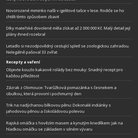
Novorozené miminko našli v igelitové tašce v lese. Rodiče se ho
chtěli tímto způsobem zbavit
Díky mateřské dovolené měla získat až 2 000 000 Kč. Malý detail její
plány ihned rozebral
Letadlo si nezodpovědný cestující spletl se zoologickou zahradou.
Nelegálně pašoval 33 zvířat
Recepty a vaření
Objevte kouzlo kakaové rolády bez mouky: Snadný recept pro
každou příležitost
Zázrak z Olomouce: Tvarůžková pomazánka s česnekem a
cibulkou, která provoní i pochmurný den
Trik na nadýchanou bílkovou pěnu: Dokonalé indiánky s
jahodovou pěnou a čokoládovou polevou
Rajská omáčka s hovězím masem a kynutým knedlíkem: Jak na
hladkou omáčku se základem v silném vývaru