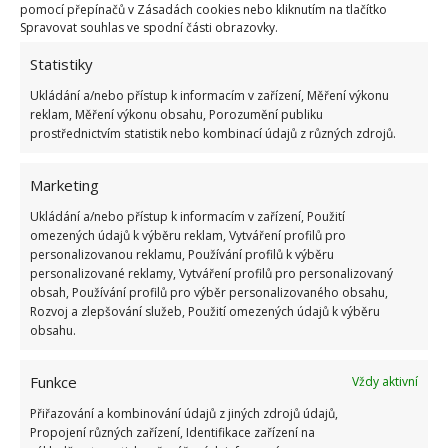
pomocí přepínačů v Zásadách cookies nebo kliknutím na tlačítko
zalijte.
Spravovat souhlas ve spodní části obrazovky.
Statistiky
Péče o rostliny
Ukládání a/nebo přístup k informacím v zařízení, Měření výkonu
reklam, Měření výkonu obsahu, Porozumění publiku
Udržujte půdu stále vlhkou, ale ne podmáčenou,
prostřednictvím statistik nebo kombinací údajů z různých zdrojů.
protože pór má mělký kořenový systém a potřebuje
pravidelné zalévání.
Mulčujte rostliny slámou,
Marketing
posekanou trávou nebo kompostem
, aby se
Ukládání a/nebo přístup k informacím v zařízení, Použití
udržovala vlhkost, potlačovaly se plevely a
omezených údajů k výběru reklam, Vytváření profilů pro
udržovala se stálá teplota půdy. Pórek přihnojujte
personalizovanou reklamu, Používání profilů k výběru
personalizované reklamy, Vytváření profilů pro personalizovaný
vyváženým tekutým hnojivem každých 4–6 týdnů
obsah, Používání profilů pro výběr personalizovaného obsahu,
během vegetačního období.
Rozvoj a zlepšování služeb, Použití omezených údajů k výběru
obsahu.
Zbělení stonků
Funkce
Vždy aktivní
Chcete-li získat jemné, co nejdelší bílé stonky,
Přiřazování a kombinování údajů z jiných zdrojů údajů,
postupně kolem základny rostlin přihrnujte půdu
Propojení různých zařízení, Identifikace zařízení na