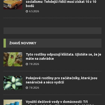
socialismu: Tehdejší řidiči musí získat 10 z 10
bodů
6.5.2026
ŽHAVÉ NOVINKY
Tyto rostliny odpuzují klíšťata. Ujistěte se, že je
máte na zahrádce
7.8.2026
Pokojové rostliny pro začátečníky, které jsou
nenáročné a něco vydrží
7.8.2026
Využití dešťové vody v domácnosti: Tři