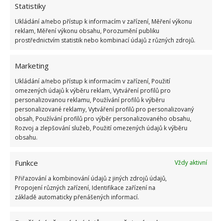
Praktické tipy, jak předcházet
Statistiky
plísním v květináči
Ukládání a/nebo přístup k informacím v zařízení, Měření výkonu
reklam, Měření výkonu obsahu, Porozumění publiku
prostřednictvím statistik nebo kombinací údajů z různých zdrojů.
Aby se plíseň kolem pěstovaných rostlin netvořila
vůbec, zaměřte se v chladnějších měsících na pouze
Marketing
občasné a mírné zalévání. Do zálivky lze přidat i
Ukládání a/nebo přístup k informacím v zařízení, Použití
trochu manganistanu draselného, který bude
omezených údajů k výběru reklam, Vytváření profilů pro
preventivně působit. Vytvořte světle růžový roztok.
personalizovanou reklamu, Používání profilů k výběru
personalizované reklamy, Vytváření profilů pro personalizovaný
Někteří zkušení zahrádkáři také doporučují nakrájet
obsah, Používání profilů pro výběr personalizovaného obsahu,
stroužek česneku, rozložit ho na půdu poblíž stonku
Rozvoj a zlepšování služeb, Použití omezených údajů k výběru
a zalít.
obsahu.
Po vyschnutí substrátu česnekové plátky jen vyjmete
Funkce
Vždy aktivní
a plíseň by se neměla tvořit. Opakovat tento způsob
Přiřazování a kombinování údajů z jiných zdrojů údajů,
můžete tehdy, když máte podezření na tvorbu plísně
Propojení různých zařízení, Identifikace zařízení na
základě automaticky přenášených informací.
v půdě. Zabráníte tím rozvoji rostlinných chorob.