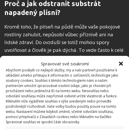
Proč a jak odstranit substrát
napadený plísní?
Kromě toho, že plíseň na půdě může vaše pokojové
rostliny zahubit, nepůsobí vůbec příznivě ani na
lidské zdraví. Do ovzduší se totiž mohou spory
uvolňovat a člověk je pak dýchá. To vede často k celé
řadě zdravotních obtíží. Je tedy důležité zasáhnout
Spravovat své soukromí
co nejdříve.
Abychom poskytli co nejlepší služby, my a naši partneři používáme k
ukládání a/nebo přístupu k informacím o zařízeních, technologie jako
Nutné je odstranit veškerý napadený substrát a
soubory cookies. Souhlas s těmito technologiemi nám a našim
partnerům umožní zpracovávat osobní údaje, jako je chování při
kořeny rostliny dezinfikovat v roztoku manganistanu
procházení nebo jedinečná ID na tomto webu. Nesouhlas nebo
draselného. Také se zaměřte na čistotu květináče,
odvolání souhlasu může nepříznivě ovlivnit určité vlastnosti a funkce.
Kliknutím níže vyjádřete souhlas s výše uvedeným nebo proveďte
nebo truhlíku. Ideálně jej vyměňte, nebo také pečlivě
podrobnější rozhodnutí. Vaše volby budou použity pouze na tomto
omyjte a vydezinfikujte standardními čistícími
webu. Nastavení můžete kdykoli změnit, včetně odvolání souhlasu,
pomocí přepínačů v Zásadách cookies nebo kliknutím na tlačítko
prostředky s chlorem.
Spravovat souhlas ve spodní části obrazovky.