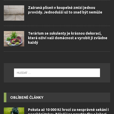
Zažraná plíseň v koupelně zmizí jednou
provždy. Jednodušší už to snad být nemůže
Terárium se sukulenty je krásnou dekorací,
která oživí vaši domácnost a vyrobit ji zvládne
každý
OBLÍBENÉ ČLÁNKY
Pokuta až 10 000 Kč hrozí za nesprávné sekání i