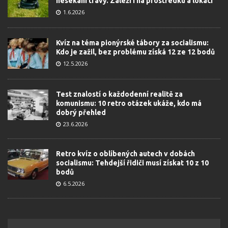
nesekání trávy. Záleží i na prostředku a lokaci
1.6.2026
Kvíz na téma pionýrské tábory za socialismu:
Kdo je zažil, bez problému získá 12 ze 12 bodů
12.5.2026
Test znalostí o každodenní realitě za
komunismu: 10 retro otázek ukáže, kdo má
dobrý přehled
23.6.2026
Retro kvíz o oblíbených autech v dobách
socialismu: Tehdejší řidiči musí získat 10 z 10
bodů
6.5.2026