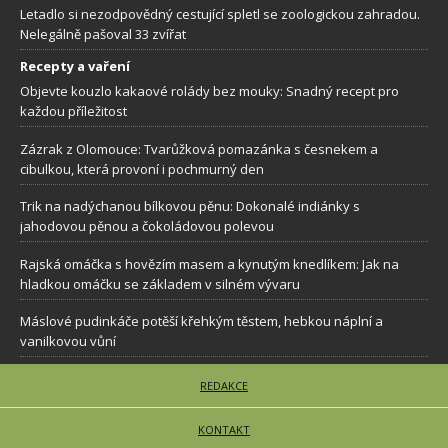
Letadlo si nezodpovědný cestující spletl se zoologickou zahradou.
Nelegálně pašoval 33 zvířat
Recepty a vaření
Objevte kouzlo kakaové rolády bez mouky: Snadný recept pro
každou příležitost
Zázrak z Olomouce: Tvarůžková pomazánka s česnekem a
cibulkou, která provoní i pochmurný den
Trik na nadýchanou bílkovou pěnu: Dokonalé indiánky s
jahodovou pěnou a čokoládovou polevou
Rajská omáčka s hovězím masem a kynutým knedlíkem: Jak na
hladkou omáčku se základem v silném vývaru
Máslové pudinkáče potěší křehkým těstem, hebkou náplní a
vanilkovou vůní
REDAKCE
KONTAKT