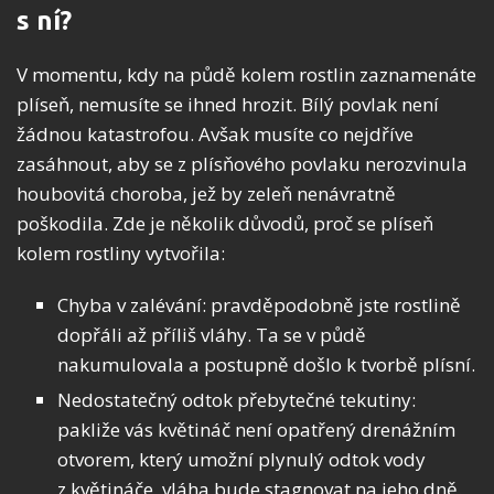
s ní?
V momentu, kdy na půdě kolem rostlin zaznamenáte
plíseň, nemusíte se ihned hrozit. Bílý povlak není
žádnou katastrofou. Avšak musíte co nejdříve
zasáhnout, aby se z plísňového povlaku nerozvinula
houbovitá choroba, jež by zeleň nenávratně
poškodila. Zde je několik důvodů, proč se plíseň
kolem rostliny vytvořila:
Chyba v zalévání: pravděpodobně jste rostlině
dopřáli až příliš vláhy. Ta se v půdě
nakumulovala a postupně došlo k tvorbě plísní.
Nedostatečný odtok přebytečné tekutiny:
pakliže vás květináč není opatřený drenážním
otvorem, který umožní plynulý odtok vody
z květináče, vláha bude stagnovat na jeho dně.