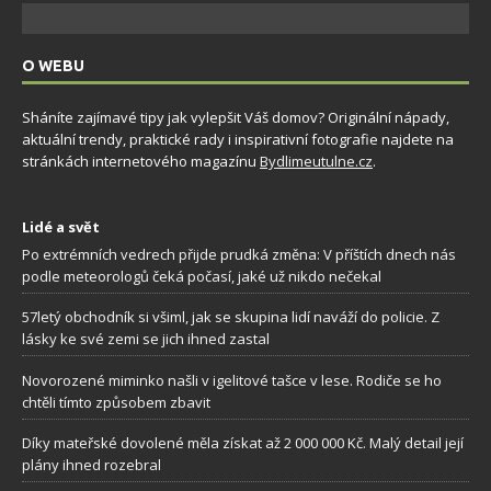
O WEBU
Sháníte zajímavé tipy jak vylepšit Váš domov? Originální nápady,
aktuální trendy, praktické rady i inspirativní fotografie najdete na
stránkách internetového magazínu
Bydlimeutulne.cz
.
Lidé a svět
Po extrémních vedrech přijde prudká změna: V příštích dnech nás
podle meteorologů čeká počasí, jaké už nikdo nečekal
57letý obchodník si všiml, jak se skupina lidí naváží do policie. Z
lásky ke své zemi se jich ihned zastal
Novorozené miminko našli v igelitové tašce v lese. Rodiče se ho
chtěli tímto způsobem zbavit
Díky mateřské dovolené měla získat až 2 000 000 Kč. Malý detail její
plány ihned rozebral