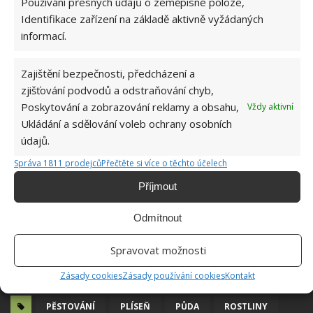
Používání přesných údajů o zeměpisné poloze,
Úvodní Fotografie: Freepik
Identifikace zařízení na základě aktivně vyžádaných
informací.
Zajištění bezpečnosti, předcházení a
zjišťování podvodů a odstraňování chyb,
Poskytování a zobrazování reklamy a obsahu,
Vždy aktivní
Ukládání a sdělování voleb ochrany osobních
údajů.
Správa 1811 prodejců
Přečtěte si více o těchto účelech
Příjmout
Odmítnout
Spravovat možnosti
Zásady cookies
Zásady používání cookies
Kontakt
PĚSTOVÁNÍ
PLÍSEŇ
PŮDA
ROSTLINY