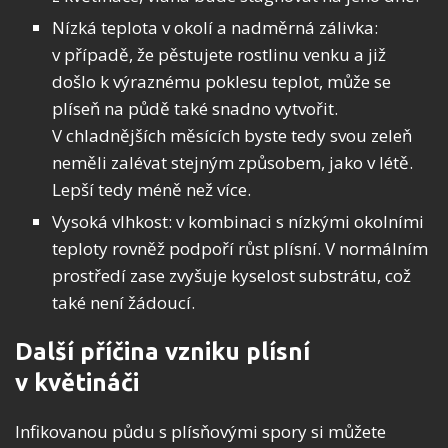
Nízká teplota v okolí a nadměrná zálivka:
v případě, že pěstujete rostlinu venku a již
došlo k výraznému poklesu teplot, může se
plíseň na půdě také snadno vytvořit.
V chladnějších měsících byste tedy svou zeleň
neměli zalévat stejným způsobem, jako v létě.
Lepší tedy méně než více.
Vysoká vlhkost: v kombinaci s nízkými okolními
teploty rovněž podpoří růst plísní. V normálním
prostředí zase zvyšuje kyselost substrátu, což
také není žádoucí.
Další příčina vzniku plísní
v květináči
Infikovanou půdu s plísňovými spory si můžete