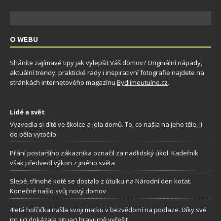
O WEBU
Sháníte zajímavé tipy jak vylepšit Váš domov? Originální nápady,
aktuální trendy, praktické rady i inspirativní fotografie najdete na
stránkách internetového magazínu
Bydlimeutulne.cz
.
Lidé a svět
Vyzvedla si dítě ve školce a jela domů. To, co našla na jeho těle, ji
do běla vytočilo
Přání postaršího zákazníka označil za nadlidský úkol. Kadeřník
však předvedl výkon z jiného světa
Slepé, třínohé kotě se dostalo z útulku na Národní den koťat.
Konečně našlo svůj nový domov
4letá holčička našla svoji matku v bezvědomí na podlaze. Díky své
intuici dokázala situaci bravurně vyřešit