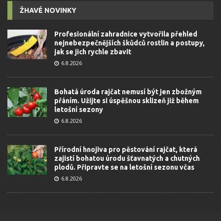
ŽHAVÉ NOVINKY
Profesionální zahradnice vytvořila přehled
nejnebezpečnějších škůdců rostlin a postupy,
jak se jich rychle zbavit
6.8.2026
Bohatá úroda rajčat nemusí být jen zbožným
přáním. Užijte si úspěšnou sklizeň již během
letošní sezony
6.8.2026
Přírodní hnojiva pro pěstování rajčat, která
zajistí bohatou úrodu šťavnatých a chutných
plodů. Připravte se na letošní sezonu včas
6.8.2026