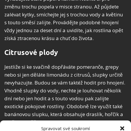
změnu trochu popela v misce stranou. Až půjdete
zalévat kytky, smíchejte jej s trochou vody a květinu
s touto směsí zalijte. Provádějte podobné hnojení
vždy jednou za deset dní a uvidíte, jak rostlina opět
získá ztracenou krásu a chuť do života.
Citrusové plody
Jestliže si ke svačině dopřáváte pomeranče, grepy
nebo si jen děláte limonádu z citrusů, slupky určitě
nevyhazujte. Budou se vám taktéž hodit pro hnojení.
Vhodně slupky do vody, nechte je louhovat několik
dní nebo jen hodit a s touto vodou pak zalijte
exotické pokojové rostliny. Obdobně lze využít také
banánovou slupku, která obsahuje draslík, hořčík a
další prospěšné minerální látky.
Spravovat své soukromí