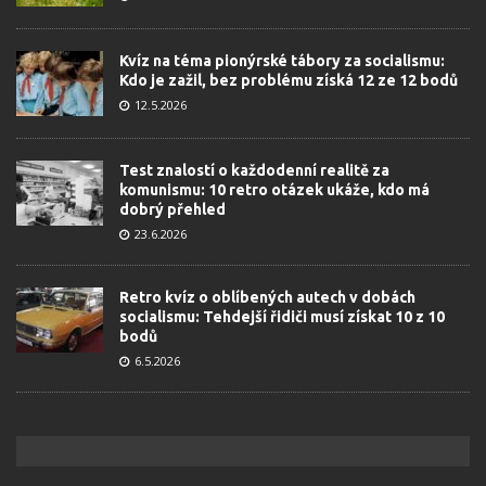
Kvíz na téma pionýrské tábory za socialismu:
Kdo je zažil, bez problému získá 12 ze 12 bodů
12.5.2026
Test znalostí o každodenní realitě za
komunismu: 10 retro otázek ukáže, kdo má
dobrý přehled
23.6.2026
Retro kvíz o oblíbených autech v dobách
socialismu: Tehdejší řidiči musí získat 10 z 10
bodů
6.5.2026