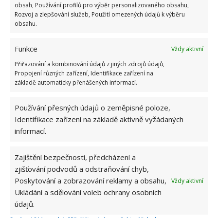
obsah, Používání profilů pro výběr personalizovaného obsahu,
Rozvoj a zlepšování služeb, Použití omezených údajů k výběru
obsahu.
Funkce
Vždy aktivní
Přiřazování a kombinování údajů z jiných zdrojů údajů,
Propojení různých zařízení, Identifikace zařízení na
základě automaticky přenášených informací.
Používání přesných údajů o zeměpisné poloze,
HNOJENÍ
PĚSTOVÁNÍ
POKOJOVÉ ROSTLINY
Identifikace zařízení na základě aktivně vyžádaných
informací.
Hana Musilová
Zajištění bezpečnosti, předcházení a
zjišťování podvodů a odstraňování chyb,
Do redakce Bydlimeutulne.cz se
přidala během svých studií a práce
Poskytování a zobrazování reklamy a obsahu,
Vždy aktivní
redaktorky ji tak nadchla, že se
Ukládání a sdělování voleb ochrany osobních
rozhodla zůstat. Její v...
[Více o
údajů.
autorovi]