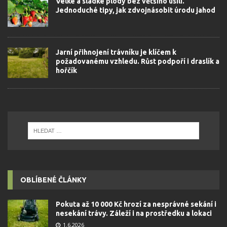
Velké a sladké plody bez většího úsilí.
Jednoduché tipy, jak zdvojnásobit úrodu jahod
Jarní přihnojení trávníku je klíčem k
požadovanému vzhledu. Růst podpoří i draslík a
hořčík
OBLÍBENÉ ČLÁNKY
Pokuta až 10 000 Kč hrozí za nesprávné sekání i
nesekání trávy. Záleží i na prostředku a lokaci
1.6.2026