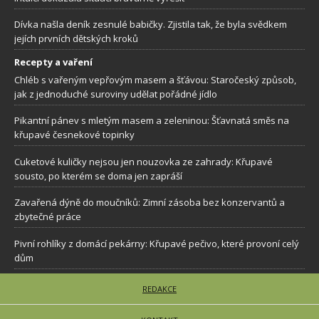
Dívka našla deník zesnulé babičky. Zjistila tak, že byla svědkem
jejích prvních dětských kroků
Recepty a vaření
Chléb s vařeným vepřovým masem a šťávou: Staročeský způsob,
jak z jednoduché suroviny udělat pořádné jídlo
Pikantní pánev s mletým masem a zeleninou: Šťavnatá směs na
křupavé česnekové topinky
Cuketové kuličky nejsou jen nouzovka ze zahrady: Křupavé
sousto, po kterém se doma jen zapráší
Zavařená dýně do moučníků: Zimní zásoba bez konzervantů a
zbytečné práce
Pivní rohlíky z domácí pekárny: Křupavé pečivo, které provoní celý
dům
REDAKCE