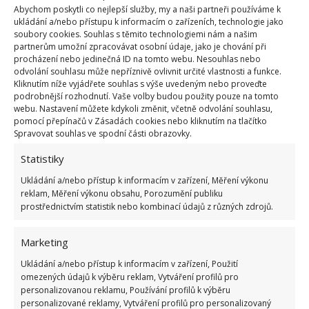
Abychom poskytli co nejlepší služby, my a naši partneři používáme k
Houby
ukládání a/nebo přístupu k informacím o zařízeních, technologie jako
soubory cookies. Souhlas s těmito technologiemi nám a našim
Dokonce i obyčejné houby, které najdete v lese
partnerům umožní zpracovávat osobní údaje, jako je chování při
procházení nebo jedinečná ID na tomto webu. Nesouhlas nebo
zadarmo, vám mohou pomoci s hnojením. Nasekejte
odvolání souhlasu může nepříznivě ovlivnit určité vlastnosti a funkce.
je na drobné kousky a přihoďte k zemině. Poté stačí
Kliknutím níže vyjádřete souhlas s výše uvedeným nebo proveďte
podrobnější rozhodnutí. Vaše volby budou použity pouze na tomto
směs lehce zalít a postup opakovat vždy po
webu. Nastavení můžete kdykoli změnit, včetně odvolání souhlasu,
desítkách dní. Takový způsob hnojení sice v interiéru
pomocí přepínačů v Zásadách cookies nebo kliknutím na tlačítko
Spravovat souhlas ve spodní části obrazovky.
příliš nevoní, ale kdo má rád lesní atmosféru, bude
s tímto aroma spokojený.
Statistiky
Ukládání a/nebo přístup k informacím v zařízení, Měření výkonu
reklam, Měření výkonu obsahu, Porozumění publiku
prostřednictvím statistik nebo kombinací údajů z různých zdrojů.
Marketing
Ukládání a/nebo přístup k informacím v zařízení, Použití
omezených údajů k výběru reklam, Vytváření profilů pro
personalizovanou reklamu, Používání profilů k výběru
personalizované reklamy, Vytváření profilů pro personalizovaný