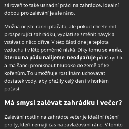
zároveň to také usnadní práci na zahrádce. Ideální
dobou pro zalévání je ale ráno.
Možná nejste ranní ptáčata, ale pokud chcete mít
prosperující zahrádku, vyplatí se změnit návyk a
vstávat o něco dříve. V této části dne je teplota
vzduchu i v létě poměrně nízká. Díky tomu
se
voda,
kterou na půdu nalijeme, neodpařuje
příliš rychle
a má šanci proniknout hluboko do země až ke
kořenům. To umožňuje rostlinám uchovávat
dostatek vody, aby přežily celý den i v horkém
počasí.
Má smysl zalévat zahrádku i večer?
Zalévání rostlin na zahrádce večer je ideální řešení
pro ty, kteří nemají čas na zavlažování ráno. V tomto