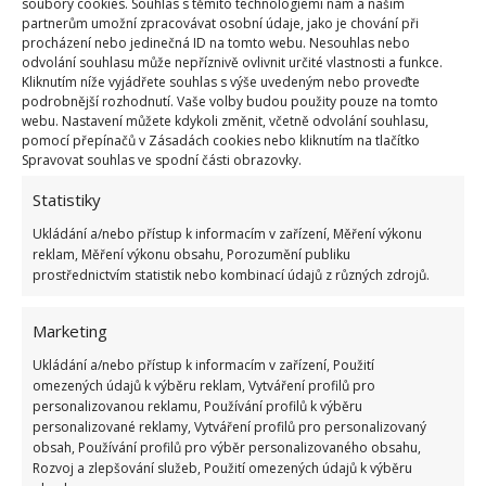
soubory cookies. Souhlas s těmito technologiemi nám a našim
partnerům umožní zpracovávat osobní údaje, jako je chování při
procházení nebo jedinečná ID na tomto webu. Nesouhlas nebo
odvolání souhlasu může nepříznivě ovlivnit určité vlastnosti a funkce.
Kliknutím níže vyjádřete souhlas s výše uvedeným nebo proveďte
Fotografie: Pixabay
podrobnější rozhodnutí. Vaše volby budou použity pouze na tomto
webu. Nastavení můžete kdykoli změnit, včetně odvolání souhlasu,
Pokud se rozhodnete pro zalévání v odpolední době,
pomocí přepínačů v Zásadách cookies nebo kliknutím na tlačítko
je třeba dát si pozor. Odpolední a večerní zalévání
Spravovat souhlas ve spodní části obrazovky.
zahrádky vyžaduje více pozornosti a přesnosti. S
Statistiky
větším množstvím vody to je třeba nepřehánět,
Ukládání a/nebo přístup k informacím v zařízení, Měření výkonu
protože její nadbytek může vést k uhnívání
reklam, Měření výkonu obsahu, Porozumění publiku
kořenů
a zvýší to i náchylnost rostlin k houbovým
prostřednictvím statistik nebo kombinací údajů z různých zdrojů.
chorobám. Je také třeba dbát na to, aby se voda
Marketing
nedostávala do kontaktu s nadzemními částmi
rostlin, protože to může vést k uhnívání listů.
Ukládání a/nebo přístup k informacím v zařízení, Použití
omezených údajů k výběru reklam, Vytváření profilů pro
personalizovanou reklamu, Používání profilů k výběru
Zdroj:
Porady Interia
personalizované reklamy, Vytváření profilů pro personalizovaný
obsah, Používání profilů pro výběr personalizovaného obsahu,
Rozvoj a zlepšování služeb, Použití omezených údajů k výběru