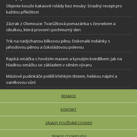
Objevte kouzlo kakaové rolády bez mouky: Snadný recept pro
každou příležitost
Zázrak z Olomouce: Tvarůžková pomazánka s česnekem a
cibulkou, která provoní i pochmurný den
Trik na nadýchanou bílkovou pěnu: Dokonalé indiánky s
jahodovou pěnou a čokoládovou polevou
Rajská omáčka s hovězím masem a kynutým knedlíkem: Jak na
hladkou omáčku se základem v silném vývaru
Máslové pudinkáče potěší křehkým těstem, hebkou náplní a
vanilkovou vůní
REDAKCE
KONTAKT
ZÁSADY POUŽÍVÁNÍ COOKIES
ZÁSADY COOKIES (EU)