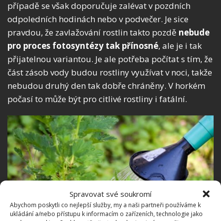
případě se však doporučuje zalévat v pozdních
odpoledních hodinách nebo v podvečer. Je sice
pravdou, že zavlažování rostlin takto pozdě
nebude
pro proces fotosyntézy tak přínosné
, ale je i tak
přijatelnou variantou. Je ale potřeba počítat s tím, že
část zásob vody budou rostliny využívat v noci, takže
nebudou druhý den tak dobře chráněny. V horkém
počasí to může být pro citlivé rostliny i fatální.
Spravovat své soukromí
Abychom poskytli co nejlepší služby, my a naši partneři používáme k
ukládání a/nebo přístupu k informacím o zařízeních, technologie jako