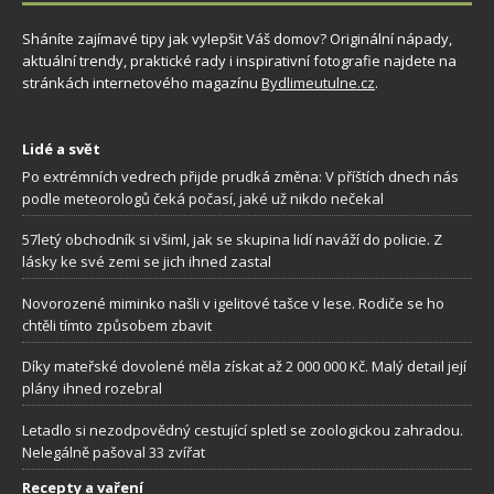
Sháníte zajímavé tipy jak vylepšit Váš domov? Originální nápady,
aktuální trendy, praktické rady i inspirativní fotografie najdete na
stránkách internetového magazínu
Bydlimeutulne.cz
.
Lidé a svět
Po extrémních vedrech přijde prudká změna: V příštích dnech nás
podle meteorologů čeká počasí, jaké už nikdo nečekal
57letý obchodník si všiml, jak se skupina lidí naváží do policie. Z
lásky ke své zemi se jich ihned zastal
Novorozené miminko našli v igelitové tašce v lese. Rodiče se ho
chtěli tímto způsobem zbavit
Díky mateřské dovolené měla získat až 2 000 000 Kč. Malý detail její
plány ihned rozebral
Letadlo si nezodpovědný cestující spletl se zoologickou zahradou.
Nelegálně pašoval 33 zvířat
Recepty a vaření