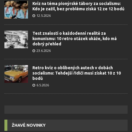
Kvíz na téma pionýrské tábory za socialismu:
Kdo je zažil, bez problému získá 12 ze 12 bodů
12.5.2026
Test znalostí o každodenní realitě za
komunismu: 10 retro otázek ukáže, kdo má
dobrý přehled
23.6.2026
Retro kvíz o oblíbených autech v dobách
socialismu: Tehdejší řidiči musí získat 10 z 10
bodů
6.5.2026
ŽHAVÉ NOVINKY