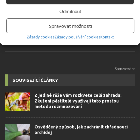
Absolvent České zemědělské
Odmítnout
univerzity, který je již od malička
velkým kutilem. V podstatě vše, co je
Spravovat možnosti
možné najít v j...
[Více o autorovi]
Zásady cookies
Zásady používání cookies
Kontakt
SOUVISEJÍCÍ ČLÁNKY
Z jediné růže vám rozkvete celá zahrada:
Zkušení pěstitelé využívají tuto prostou
metodu rozmnožování
Osvědčený způsob, jak zachránit chřadnoucí
orchidej