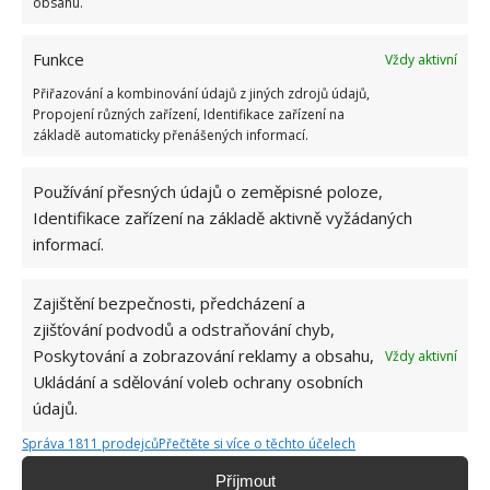
obsahu.
Funkce
Vždy aktivní
Přiřazování a kombinování údajů z jiných zdrojů údajů,
Propojení různých zařízení, Identifikace zařízení na
základě automaticky přenášených informací.
Používání přesných údajů o zeměpisné poloze,
Identifikace zařízení na základě aktivně vyžádaných
informací.
Zajištění bezpečnosti, předcházení a
zjišťování podvodů a odstraňování chyb,
Poskytování a zobrazování reklamy a obsahu,
Vždy aktivní
Ukládání a sdělování voleb ochrany osobních
PĚSTOVÁNÍ
ZAHRÁDKA
ZALÉVÁNÍ
údajů.
Správa 1811 prodejců
Přečtěte si více o těchto účelech
Příjmout
Jiří Kolář