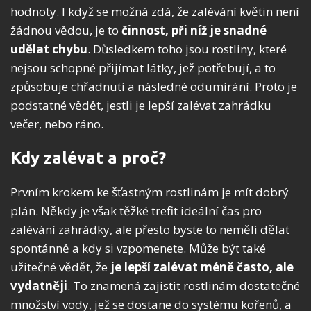
hodnoty. I když se možná zdá, že zalévání květin není
žádnou vědou, je to
činnost, při níž je snadné
udělat chybu
. Důsledkem toho jsou rostliny, které
nejsou schopné přijímat látky, jež potřebují, a to
způsobuje chřadnutí a následné odumírání. Proto je
podstatné vědět, jestli je lepší zalévat zahrádku
večer, nebo ráno.
Kdy zalévat a proč?
Prvním krokem ke šťastným rostlinám je mít dobrý
plán. Někdy je však těžké trefit ideální čas pro
zalévání zahrádky, ale přesto byste to neměli dělat
spontánně a kdy si vzpomenete. Může být také
užitečné vědět, že
je lepší zalévat méně často, ale
vydatněji
. To znamená zajistit rostlinám dostatečné
množství vody, jež se dostane do systému kořenů, a