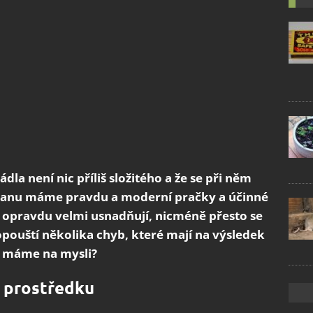
dla není nic příliš složitého a že se při něm
tranu máme pravdu a moderní pračky a účinné
 opravdu velmi usnadňují, nicméně přesto se
dopouští několika chyb, které mají na výsledek
y máme na mysli?
o prostředku