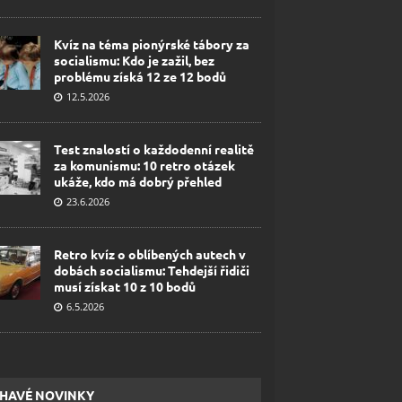
Kvíz na téma pionýrské tábory za
socialismu: Kdo je zažil, bez
problému získá 12 ze 12 bodů
12.5.2026
Test znalostí o každodenní realitě
za komunismu: 10 retro otázek
ukáže, kdo má dobrý přehled
23.6.2026
Retro kvíz o oblíbených autech v
dobách socialismu: Tehdejší řidiči
musí získat 10 z 10 bodů
6.5.2026
HAVÉ NOVINKY