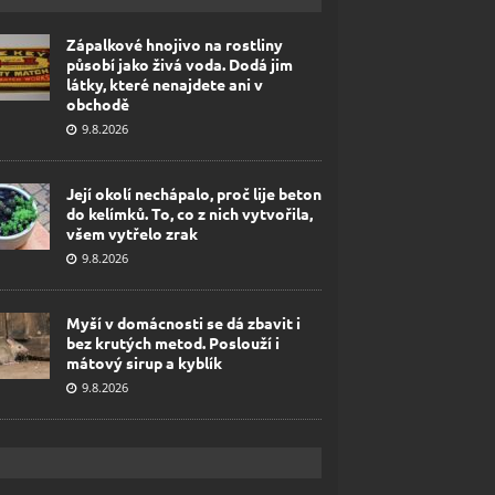
Zápalkové hnojivo na rostliny
působí jako živá voda. Dodá jim
látky, které nenajdete ani v
obchodě
9.8.2026
Její okolí nechápalo, proč lije beton
do kelímků. To, co z nich vytvořila,
všem vytřelo zrak
9.8.2026
Myší v domácnosti se dá zbavit i
bez krutých metod. Poslouží i
mátový sirup a kyblík
9.8.2026