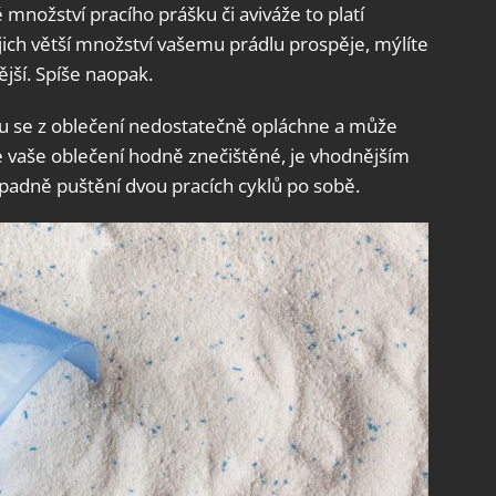
množství pracího prášku či aviváže to platí
jich větší množství vašemu prádlu prospěje, mýlíte
ější. Spíše naopak.
dku se z oblečení nedostatečně opláchne a může
 je vaše oblečení hodně znečištěné, je vhodnějším
ípadně puštění dvou pracích cyklů po sobě.