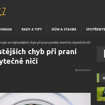
AHRADA
RADY A TIPY
DŮM A STAVBA
SPOTŘEBIT
rujte se nejčastějších chyb při praní prádla, které ho zbytečně ničí
tějších chyb při praní
ytečně ničí
O