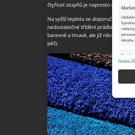
čtyřicet stupňů je naprosto dostačujíc
Market
Ukládání
Na vyšší teplotu se doporučuje prát 
Vytvářen
nedostatečné třídění prádla, kdy větši
reklamy,
barevné a tmavé, ale již nikoli podle 
persona
obsahu.
péči.
Funkc
Správa 18
Přiřazov
Identifi
Použív
základ
Zajišt
odstra
Ukládá