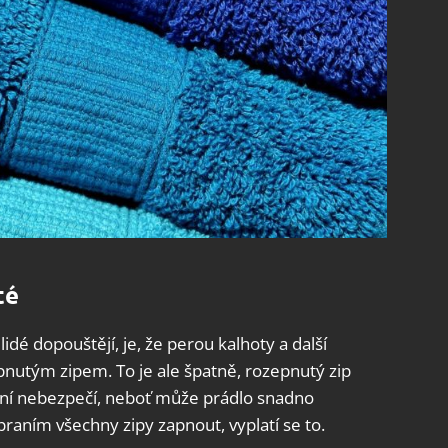
té
idé dopouštějí, je, že perou kalhoty a další
epnutým zipem. To je ale špatně, rozepnutý zip
ální nebezpečí, neboť může prádlo snadno
raním všechny zipy zapnout, vyplatí se to.