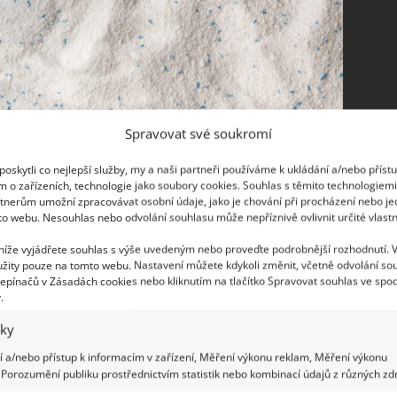
Spravovat své soukromí
oskytli co nejlepší služby, my a naši partneři používáme k ukládání a/nebo příst
ho prostředku a aviváže postupně ulpívá nejen na
m o zařízeních, technologie jako soubory cookies. Souhlas s těmito technologiem
tnerům umožní zpracovávat osobní údaje, jako je chování při procházení nebo j
ch pračky, které na první pohled nevidíme, a
to webu. Nesouhlas nebo odvolání souhlasu může nepříznivě ovlivnit určité vlastn
 zápach. I z tohoto důvodu se jako prevence
 níže vyjádřete souhlas s výše uvedeným nebo proveďte podrobnější rozhodnutí. 
dém praní vyndat a nenechat uschnout, vlhká
žity pouze na tomto webu. Nastavení můžete kdykoli změnit, včetně odvolání so
ie.
epínačů v Zásadách cookies nebo kliknutím na tlačítko Spravovat souhlas ve spod
.
patné třídění
iky
 a/nebo přístup k informacím v zařízení, Měření výkonu reklam, Měření výkonu
 teplotu. Vysoká teplota oblečení zbytečně zatěžuje
Porozumění publiku prostřednictvím statistik nebo kombinací údajů z různých zdr
ení vypadlo déle jako nové, třicet či maximálně