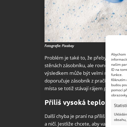
Fotografie: Pixabay
Abychom p
Problém je také to, že přebytek prací
informací
našim par
stěnách zásobníku, ale rovněž v částe
ID na tom
výsledkem může být velmi nepříjemný
funkce.
Kliknutím
doporučuje zásobník z pračky po kaž
budou pou
místa se totiž stávají rájem pro bakter
pomocí př
obrazovky
Příliš vysoká teplota a š
Statist
Ukládání
Další chyba je praní na příliš vysokou
obsahu, 
a ničí. Jestliže chcete, aby vaše obleč