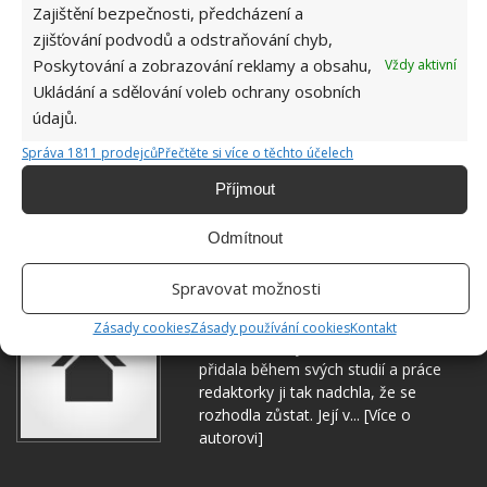
Zajištění bezpečnosti, předcházení a
zjišťování podvodů a odstraňování chyb,
Poskytování a zobrazování reklamy a obsahu,
Vždy aktivní
Ukládání a sdělování voleb ochrany osobních
údajů.
Správa 1811 prodejců
Přečtěte si více o těchto účelech
DOMÁCNOST
LOŽNÍ PRÁDLO
PRANÍ
Příjmout
ZDRAVÍ
Odmítnout
Spravovat možnosti
Hana Musilová
Zásady cookies
Zásady používání cookies
Kontakt
Do redakce Bydlimeutulne.cz se
přidala během svých studií a práce
redaktorky ji tak nadchla, že se
rozhodla zůstat. Její v...
[Více o
autorovi]