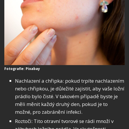
Fotografie: Pixabay
Nachlazení a chřipka: pokud trpíte nachlazením
nebo chřipkou, je důležité zajistit, aby vaše ložní
prádlo bylo čisté. V takovém případě byste je
měli měnit každý druhý den, pokud je to
možné, pro zabránění infekci.
Roztoči: Tito otravní tvorové se rádi množí v
záhybech ložního prádla. Ve skutečnosti