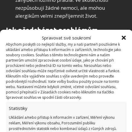
nezpůsobují žádné nemoci, ale mohou
alergikům velmi znepříjemnit život.
Jak předcházet problémům
Spravovat své soukromí
s ložním prádlem? Hygiena
Abychom poskytli co nejlepší služby, my a naši partneři používáme k
především
ukládání a/nebo přístupu k informacím o zařízeních, technologie jako
soubory cookies. Souhlas s těmito technologiemi nám a našim
partnerům umožní zpracovávat osobní údaje, jako je chování při
Zde je několik účinných způsobů, jak těmto
procházení nebo jedinečná ID na tomto webu. Nesouhlas nebo
zdravotním rizikům předcházet: Každé tři dny měňte
odvolání souhlasu může nepříznivě ovlivnit určité vlastnosti a funkce.
Kliknutím níže vyjádřete souhlas s výše uvedeným nebo proveďte
pyžamo nebo noční košili. Osprchujte se před
podrobnější rozhodnutí. Vaše volby budou použity pouze na tomto
spaním, nebo si alespoň umyjte obličej a ruce.
webu. Nastavení můžete kdykoli změnit, včetně odvolání souhlasu,
pomocí přepínačů v Zásadách cookies nebo kliknutím na tlačítko
Pokud máte domácího mazlíčka, zakrývejte přes den
Spravovat souhlas ve spodní části obrazovky.
postel přikrývkou, abyste omezili kontakt zvířecích
Statistiky
chlupů s prostěradly.
Ukládání a/nebo přístup k informacím v zařízení, Měření výkonu
reklam, Měření výkonu obsahu, Porozumění publiku
Nejezte v posteli. Pokud to uděláte a všimnete si, že
prostřednictvím statistik nebo kombinací údajů z různých zdrojů.