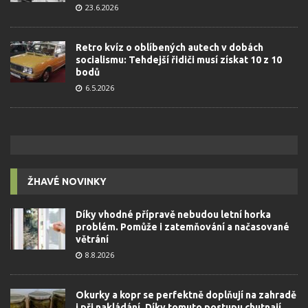
23.6.2026
Retro kvíz o oblíbených autech v dobách
socialismu: Tehdejší řidiči musí získat 10 z 10
bodů
6.5.2026
ŽHAVÉ NOVINKY
Díky vhodné přípravě nebudou letní horka
problém. Pomůže i zatemňování a načasované
větrání
8.8.2026
Okurky a kopr se perfektně doplňují na zahradě
i při nakládání. Díky tomuto postupu chutnají