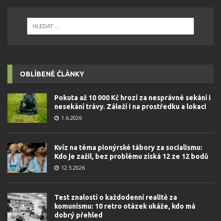
OBLÍBENÉ ČLÁNKY
Pokuta až 10 000 Kč hrozí za nesprávné sekání i
nesekání trávy. Záleží i na prostředku a lokaci
1.6.2026
Kvíz na téma pionýrské tábory za socialismu:
Kdo je zažil, bez problému získá 12 ze 12 bodů
12.5.2026
Test znalostí o každodenní realitě za
komunismu: 10 retro otázek ukáže, kdo má
dobrý přehled