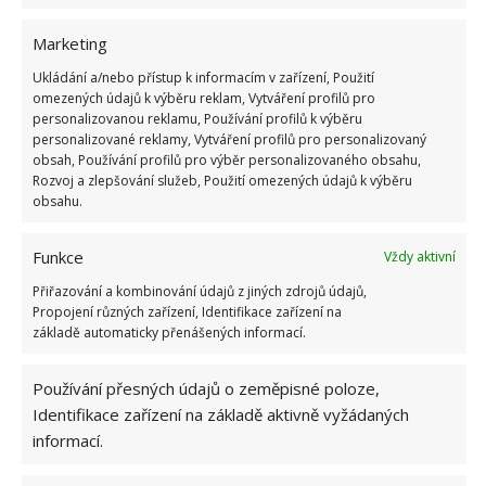
jste něco rozlili nebo nadrobili, okamžitě
prostěradlo vyměňte a perte je vždy maximálně po
Marketing
dvou týdnech. Hodí se i žehlička, která spálí různé
Ukládání a/nebo přístup k informacím v zařízení, Použití
druhy bakterií.
omezených údajů k výběru reklam, Vytváření profilů pro
personalizovanou reklamu, Používání profilů k výběru
Udržujte svou ložnici v čistotě pomocí vysavače a
personalizované reklamy, Vytváření profilů pro personalizovaný
obsah, Používání profilů pro výběr personalizovaného obsahu,
mokrého čištění. Vyžaduje to trochu úsilí, ale pocit
Rozvoj a zlepšování služeb, Použití omezených údajů k výběru
pohodlí z čisté a měkké postele stojí za to, že?
obsahu.
Funkce
Vždy aktivní
Přiřazování a kombinování údajů z jiných zdrojů údajů,
Propojení různých zařízení, Identifikace zařízení na
základě automaticky přenášených informací.
Používání přesných údajů o zeměpisné poloze,
Identifikace zařízení na základě aktivně vyžádaných
informací.