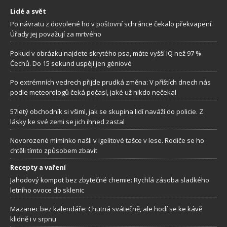
Lidé a svět
Po návratu z dovolené ho v poštovní schránce čekalo překvapení.
Úřady jej považují za mrtvého
Pokud v obrázku najdete skrytého psa, máte vyšší IQ než 97 %
Čechů. Do 15 sekund uspějí jen géniové
Po extrémních vedrech přijde prudká změna: V příštích dnech nás
podle meteorologů čeká počasí, jaké už nikdo nečekal
57letý obchodník si všiml, jak se skupina lidí naváží do policie. Z
lásky ke své zemi se jich ihned zastal
Novorozené miminko našli v igelitové tašce v lese. Rodiče se ho
chtěli tímto způsobem zbavit
Recepty a vaření
Jahodový kompot bez zbytečné chemie: Rychlá zásoba sladkého
letního ovoce do sklenic
Mazanec bez kalendáře: Chutná svátečně, ale hodí se ke kávě
klidně i v srpnu