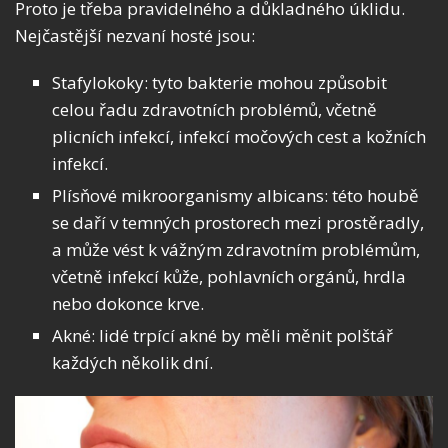
Proto je třeba pravidelného a důkladného úklidu.
Nejčastější nezvaní hosté jsou:
Stafylokoky: tyto bakterie mohou způsobit
celou řadu zdravotních problémů, včetně
plicních infekcí, infekcí močových cest a kožních
infekcí.
Plísňové mikroorganismy albicans: této houbě
se daří v temných prostorech mezi prostěradly,
a může vést k vážným zdravotním problémům,
včetně infekcí kůže, pohlavních orgánů, hrdla
nebo dokonce krve.
Akné: lidé trpící akné by měli měnit polštář
každých několik dní.