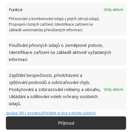
Funkce
Vždy aktivní
Přiřazování a kombinování údajů z jiných zdrojů údajů,
Propojení různých zařízení, Identifikace zařízení na
základě automaticky přenášených informací.
Používání přesných údajů o zeměpisné poloze,
Identifikace zařízení na základě aktivně vyžádaných
informací.
Zajištění bezpečnosti, předcházení a
zjišťování podvodů a odstraňování chyb,
Poskytování a zobrazování reklamy a obsahu,
Vždy aktivní
PRANÍ
UTĚRKA
Ukládání a sdělování voleb ochrany osobních
údajů.
Správa 1811 prodejců
Přečtěte si více o těchto účelech
Jiří Kolář
Příjmout
Absolvent České zemědělské
univerzity, který je již od malička