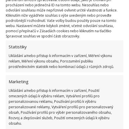
ostatní špinavé prádlo.
procházení nebo jedinečná ID na tomto webu. Nesouhlas nebo
odvolání souhlasu může nepříznivě ovlivnit určité vlastnosti a funkce.
Kliknutím níže vyjádřete souhlas s výše uvedeným nebo proveďte
Místo pracího gelu použijte ocet (můžete využít
podrobnější rozhodnutí. Vaše volby budou použity pouze na tomto
jablečný ocet) a do přihrádky na prací prášek
webu. Nastavení můžete kdykoli změnit, včetně odvolání souhlasu,
pomocí přepínačů v Zásadách cookies nebo kliknutím na tlačítko
přidejte kromě samotného pracího prášku i prášek
Spravovat souhlas ve spodní části obrazovky.
na pečení. Pokud doma žádný nemáte,
můžete ho
Statistiky
nahradit jednou polévkovou lžící jedlé sody
a
Ukládání a/nebo přístup k informacím v zařízení, Měření výkonu
dvěma čajovými lžičkami kyseliny citronové. Pokud
reklam, Měření výkonu obsahu, Porozumění publiku
chcete prádlo v pračce vybělit, zapněte ji na vysokou
prostřednictvím statistik nebo kombinací údajů z různých zdrojů.
teplotu a zbytek práce už odvede pračka za vás.
Prádlo bude zase čisté a bílé, jako nové.
Marketing
Ukládání a/nebo přístup k informacím v zařízení, Použití
Zdroj:
Creativabox
omezených údajů k výběru reklam, Vytváření profilů pro
personalizovanou reklamu, Používání profilů k výběru
personalizované reklamy, Vytváření profilů pro personalizovaný
obsah, Používání profilů pro výběr personalizovaného obsahu,
Rozvoj a zlepšování služeb, Použití omezených údajů k výběru
obsahu.