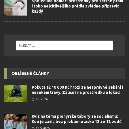
Spolehlivé domácí prostředky pro šetrné praní
i toho nejcitlivějšího prádla zvládne připravit
každý
OBLÍBENÉ ČLÁNKY
Pokuta až 10 000 Kč hrozí za nesprávné sekání i
nesekání trávy. Záleží i na prostředku a lokaci
1.6.2026
Kvíz na téma pionýrské tábory za socialismu:
Kdo je zažil, bez problému získá 12 ze 12 bodů
12.5.2026