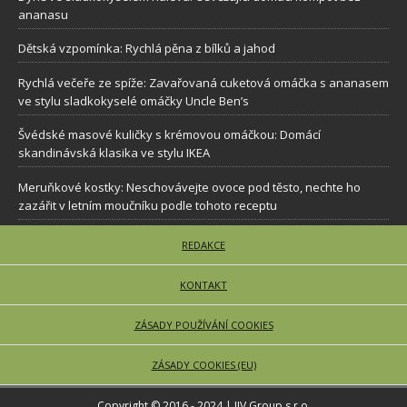
ananasu
Dětská vzpomínka: Rychlá pěna z bílků a jahod
Rychlá večeře ze spíže: Zavařovaná cuketová omáčka s ananasem
ve stylu sladkokyselé omáčky Uncle Ben’s
Švédské masové kuličky s krémovou omáčkou: Domácí
skandinávská klasika ve stylu IKEA
Meruňkové kostky: Neschovávejte ovoce pod těsto, nechte ho
zazářit v letním moučníku podle tohoto receptu
REDAKCE
KONTAKT
ZÁSADY POUŽÍVÁNÍ COOKIES
ZÁSADY COOKIES (EU)
Copyright © 2016 - 2024 | JJV Group s.r.o.