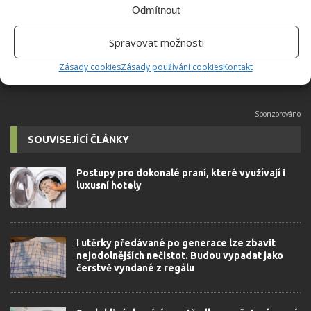
Odmítnout
velkým kutilem. V podstatě vše, co je
možné najít v j...
[Více o autorovi]
Spravovat možnosti
Zásady cookies
Zásady používání cookies
Kontakt
SOUVISEJÍCÍ ČLÁNKY
Postupy pro dokonalé praní, které využívají i
luxusní hotely
I utěrky předávané po generace lze zbavit
nejodolnějších nečistot. Budou vypadat jako
čerstvě vyndané z regálu