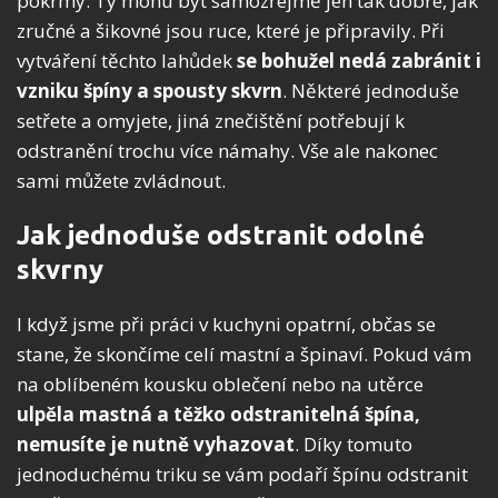
pokrmy
. Ty mohu být samozřejmě jen tak dobré, jak
zručné a šikovné jsou ruce, které je připravily. Při
vytváření těchto lahůdek
se bohužel nedá zabránit i
vzniku špíny a spousty skvrn
. Některé jednoduše
setřete a omyjete, jiná znečištění potřebují k
odstranění trochu více námahy. Vše ale nakonec
sami můžete zvládnout.
Jak jednoduše odstranit odolné
skvrny
I když jsme při práci v kuchyni opatrní, občas se
stane, že skončíme celí mastní a špinaví. Pokud vám
na oblíbeném kousku oblečení nebo na utěrce
ulpěla mastná a těžko odstranitelná špína,
nemusíte je nutně vyhazovat
. Díky tomuto
jednoduchému triku se vám podaří špínu odstranit