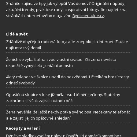
Sháníte zajímavé tipy jak vylepšit Váš domov? Originální nápady,
aktuální trendy, praktické rady i inspirativní fotografie najdete na
stránkách internetového magazínu
Bydlimeutulne.cz
.
Lidé a svět
Zdánlivě obyčejná rodinná fotografie znepokojila internet. Zkuste
najít mrazivý detail
Ženich se vykašlal na svou vlastní svatbu. Zhrzená nevěsta
okamžitě vymyslela geniální pomstu
4letý chlapec ve školce upadl do bezvědomí. Učitelkám hrozí tresty
odnětí svobody
Opuštěná slepice v lese již měla osud téměř sečtený. Statečný
zachránce jí však zajistil nutnou péči
Žena nevěřila, že ještě někdy potká svého psa. Nečekaný telefonát
ale zajistil jejich opětovné shledaní
Recepty a vaření
Dýně ve sladkokyselém nálevu: Osvěžující domácí kompot bez