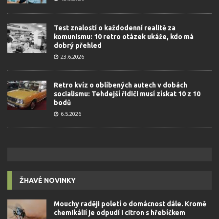
Test znalostí o každodenní realitě za
komunismu: 10 retro otázek ukáže, kdo má
dobrý přehled
23.6.2026
Retro kvíz o oblíbených autech v dobách
socialismu: Tehdejší řidiči musí získat 10 z 10
bodů
6.5.2026
ŽHAVÉ NOVINKY
Mouchy raději poletí o domácnost dále. Kromě
chemikálií je odpudí i citron s hřebíčkem