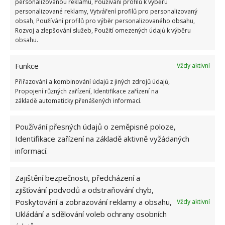
personalizovanou reklamu, Používání profilů k výběru
personalizované reklamy, Vytváření profilů pro personalizovaný
obsah, Používání profilů pro výběr personalizovaného obsahu,
Jméno
*
Rozvoj a zlepšování služeb, Použití omezených údajů k výběru
obsahu.
E-mail
*
Funkce
Vždy aktivní
Přiřazování a kombinování údajů z jiných zdrojů údajů,
Webová stránka
Propojení různých zařízení, Identifikace zařízení na
základě automaticky přenášených informací.
Používání přesných údajů o zeměpisné poloze,
Identifikace zařízení na základě aktivně vyžádaných
informací.
Zajištění bezpečnosti, předcházení a
zjišťování podvodů a odstraňování chyb,
Poskytování a zobrazování reklamy a obsahu,
Vždy aktivní
Ukládání a sdělování voleb ochrany osobních