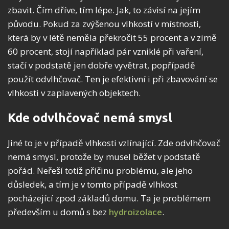
zbavit. Čím dříve, tím lépe. Jak, to závisí na jejím
původu. Pokud za zvýšenou vlhkostí v místnosti,
která by v létě neměla překročit 55 procent a v zimě
60 procent, stojí například pár vzniklé při vaření,
stačí v podstatě jen dobře vyvětrat, popřípadě
použít odvlhčovač. Ten je efektivní i při zbavování se
vlhkosti v zaplavených objektech.
Kde odvlhčovač nemá smysl
Jiné to je v případě vlhkosti vzlínající. Zde odvlhčovač
nemá smysl, protože by musel běžet v podstatě
pořád. Neřeší totiž příčinu problému, ale jeho
důsledek, a tím je v tomto případě vlhkost
pocházející zpod základů domu. Ta je problémem
především u domů s bez
hydroizolace
.