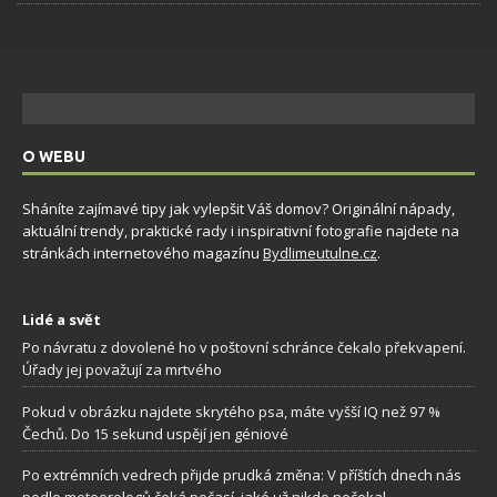
O WEBU
Sháníte zajímavé tipy jak vylepšit Váš domov? Originální nápady,
aktuální trendy, praktické rady i inspirativní fotografie najdete na
stránkách internetového magazínu
Bydlimeutulne.cz
.
Lidé a svět
Po návratu z dovolené ho v poštovní schránce čekalo překvapení.
Úřady jej považují za mrtvého
Pokud v obrázku najdete skrytého psa, máte vyšší IQ než 97 %
Čechů. Do 15 sekund uspějí jen géniové
Po extrémních vedrech přijde prudká změna: V příštích dnech nás