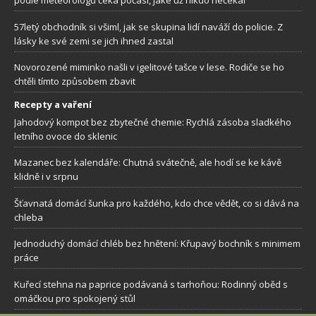
podle meteorologů čeká počasí, jaké už nikdo nečekal
57letý obchodník si všiml, jak se skupina lidí naváží do policie. Z
lásky ke své zemi se jich ihned zastal
Novorozené miminko našli v igelitové tašce v lese. Rodiče se ho
chtěli tímto způsobem zbavit
Recepty a vaření
Jahodový kompot bez zbytečné chemie: Rychlá zásoba sladkého
letního ovoce do sklenic
Mazanec bez kalendáře: Chutná svátečně, ale hodí se ke kávě
klidně i v srpnu
Šťavnatá domácí šunka pro každého, kdo chce vědět, co si dává na
chleba
Jednoduchý domácí chléb bez hnětení: Křupavý bochník s minimem
práce
Kuřecí stehna na paprice podávaná s tarhoňou: Rodinný oběd s
omáčkou pro spokojený stůl