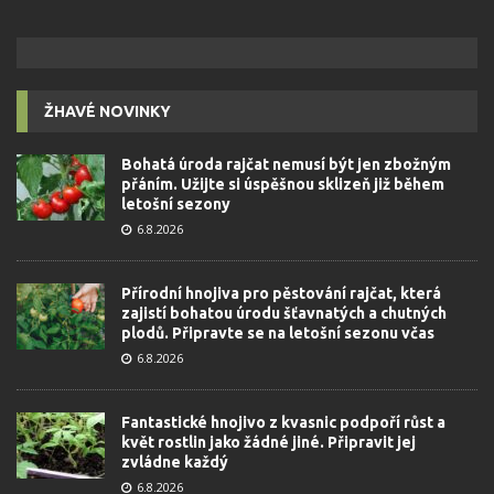
ŽHAVÉ NOVINKY
Bohatá úroda rajčat nemusí být jen zbožným
přáním. Užijte si úspěšnou sklizeň již během
letošní sezony
6.8.2026
Přírodní hnojiva pro pěstování rajčat, která
zajistí bohatou úrodu šťavnatých a chutných
plodů. Připravte se na letošní sezonu včas
6.8.2026
Fantastické hnojivo z kvasnic podpoří růst a
květ rostlin jako žádné jiné. Připravit jej
zvládne každý
6.8.2026