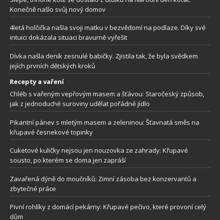
Konečně našlo svůj nový domov
4letá holčička našla svoji matku v bezvědomí na podlaze. Díky své
intuici dokázala situaci bravurně vyřešit
Dívka našla deník zesnulé babičky. Zjistila tak, že byla svědkem
jejích prvních dětských kroků
Recepty a vaření
Chléb s vařeným vepřovým masem a šťávou: Staročeský způsob,
jak z jednoduché suroviny udělat pořádné jídlo
Pikantní pánev s mletým masem a zeleninou: Šťavnatá směs na
křupavé česnekové topinky
Cuketové kuličky nejsou jen nouzovka ze zahrady: Křupavé
sousto, po kterém se doma jen zapráší
Zavařená dýně do moučníků: Zimní zásoba bez konzervantů a
zbytečné práce
Pivní rohlíky z domácí pekárny: Křupavé pečivo, které provoní celý
dům