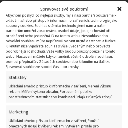
minulosti, který má ukázat to, v jakých interiérech
Spravovat své soukromí
lidé žili. A nutno říci, že to rozhodně nebylo tak
Abychom poskytli co nejlepší služby, my a naši partneři používáme k
strohé a sterilní, jako je tomu právě v dnešní době.
ukládání a/nebo přístupu k informacím o zařízeních, technologie jako
soubory cookies. Souhlas s těmito technologiemi nám a našim
partnerům umožní zpracovávat osobní údaje, jako je chování při
procházení nebo jedinečná ID na tomto webu. Nesouhlas nebo
odvolání souhlasu může nepříznivě ovlivnit určité vlastnosti a funkce.
Kliknutím níže vyjádřete souhlas s výše uvedeným nebo proveďte
podrobnější rozhodnutí. Vaše volby budou použity pouze na tomto
webu. Nastavení můžete kdykoli změnit, včetně odvolání souhlasu,
pomocí přepínačů v Zásadách cookies nebo kliknutím na tlačítko
Spravovat souhlas ve spodní části obrazovky.
Statistiky
Ukládání a/nebo přístup k informacím v zařízení, Měření výkonu
reklam, Měření výkonu obsahu, Porozumění publiku
prostřednictvím statistik nebo kombinací údajů z různých zdrojů.
Marketing
Skvělé místo i pro relaxaci
Ukládání a/nebo přístup k informacím v zařízení, Použití
omezených údajů k výběru reklam, Vytváření profilů pro