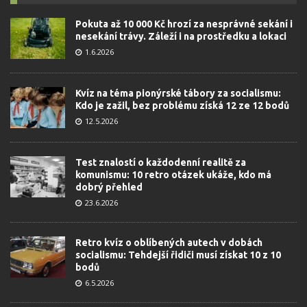
Pokuta až 10 000 Kč hrozí za nesprávné sekání i
nesekání trávy. Záleží i na prostředku a lokaci
1.6.2026
Kvíz na téma pionýrské tábory za socialismu:
Kdo je zažil, bez problému získá 12 ze 12 bodů
12.5.2026
Test znalostí o každodenní realitě za
komunismu: 10 retro otázek ukáže, kdo má
dobrý přehled
23.6.2026
Retro kvíz o oblíbených autech v dobách
socialismu: Tehdejší řidiči musí získat 10 z 10
bodů
6.5.2026