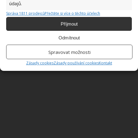
údajů.
Správa 1811 prodejců
Přečtěte si více o těchto účelech
Příjmout
Odmítnout
Spravovat možnosti
Zásady cookies
Zásady používání cookies
Kontakt