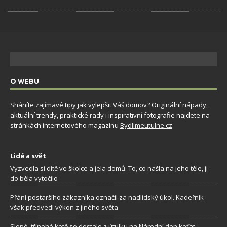
O WEBU
Sháníte zajímavé tipy jak vylepšit Váš domov? Originální nápady,
aktuální trendy, praktické rady i inspirativní fotografie najdete na
stránkách internetového magazínu
Bydlimeutulne.cz
.
Lidé a svět
Vyzvedla si dítě ve školce a jela domů. To, co našla na jeho těle, ji
do běla vytočilo
Přání postaršího zákazníka označil za nadlidský úkol. Kadeřník
však předvedl výkon z jiného světa
Slepé, třínohé kotě se dostalo z útulku na Národní den koťat.