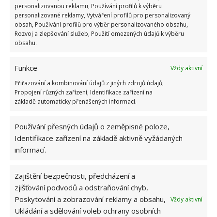
personalizovanou reklamu, Používání profilů k výběru
Dokonce zde ve spodním patře najdete i místo pro
personalizované reklamy, Vytváření profilů pro personalizovaný
relaxaci. Salonek s gaučem, kde nechybí ani
obsah, Používání profilů pro výběr personalizovaného obsahu,
Rozvoj a zlepšování služeb, Použití omezených údajů k výběru
zásobený bar. Zatímco dnes zveme návštěvy hlavně
obsahu.
do obýváku, dříve bylo zvykem mít v domech
místnost, která se stala alternativou standardních
Funkce
Vždy aktivní
pánských klubů, kde se mohly vést zajímavé
Přiřazování a kombinování údajů z jiných zdrojů údajů,
rozhovory nad sklenkou něčeho ostřejšího. Takový
Propojení různých zařízení, Identifikace zařízení na
pokoj by chtěl mít doma každý muž i dnes.
základě automaticky přenášených informací.
Používání přesných údajů o zeměpisné poloze,
Identifikace zařízení na základě aktivně vyžádaných
informací.
Zajištění bezpečnosti, předcházení a
zjišťování podvodů a odstraňování chyb,
Poskytování a zobrazování reklamy a obsahu,
Vždy aktivní
Ukládání a sdělování voleb ochrany osobních