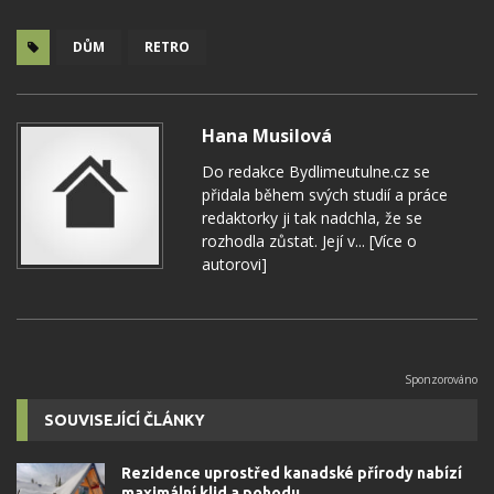
DŮM
RETRO
Hana Musilová
Do redakce Bydlimeutulne.cz se
přidala během svých studií a práce
redaktorky ji tak nadchla, že se
rozhodla zůstat. Její v...
[Více o
autorovi]
SOUVISEJÍCÍ ČLÁNKY
Rezidence uprostřed kanadské přírody nabízí
maximální klid a pohodu