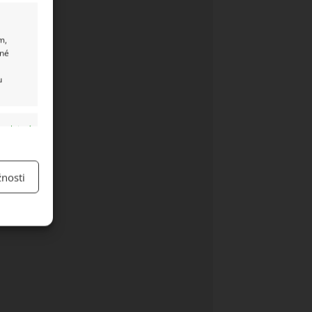
m,
ané
u
y aktivní
nosti
y aktivní