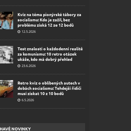
Kvíz na téma pionýrské tábory za
socialismu: Kdo je zažil, bez
problému získá 12 ze 12 bodů
12.5.2026
Test znalostí o každodenní realitě
za komunismu: 10 retro otázek
ukáže, kdo má dobrý přehled
23.6.2026
Retro kvíz o oblíbených autech v
dobách socialismu: Tehdejší řidiči
musí získat 10 z 10 bodů
6.5.2026
HAVÉ NOVINKY