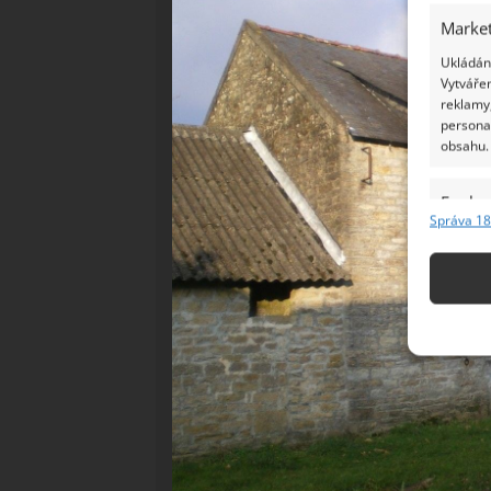
Market
Ukládání
Vytvářen
reklamy,
persona
obsahu.
Funkc
Správa 18
Přiřazov
Identifi
Použív
základ
Zajišt
odstra
Ukládá