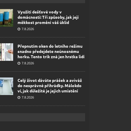
Využití dešťové vody v
domácnosti: Tři způsoby, jak její
měkkost promění váš úklid
7.8.2026
Přepnutím oken do letního režimu
snadno předejdete neúnosnému
horku. Tento trik zná jen hrstka lidí
7.8.2026
Celý život dáváte prášek a aviváž
do nesprávné přihrádky. Málokdo
ví, jak důležité je jejich umístění
7.8.2026