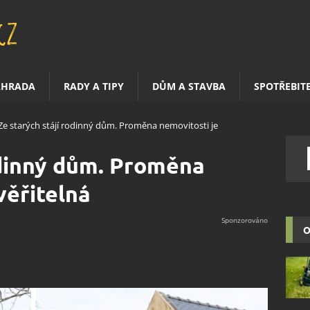
AHRADA
RADY A TIPY
DŮM A STAVBA
SPOTŘEBIT
Ze starých stájí rodinný dům. Proměna nemovitosti je
odinný dům. Proměna
věřitelná
O