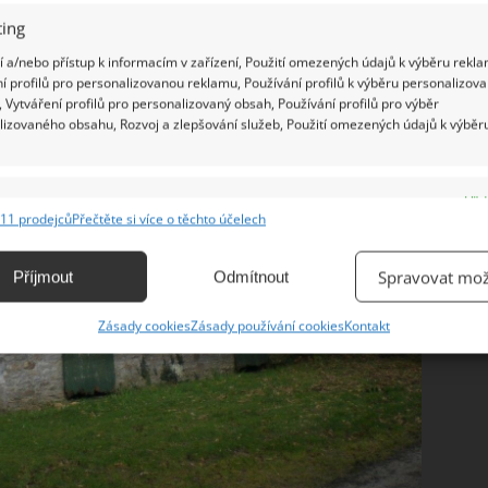
ing
 a/nebo přístup k informacím v zařízení, Použití omezených údajů k výběru rekla
í profilů pro personalizovanou reklamu, Používání profilů k výběru personalizov
 Vytváření profilů pro personalizovaný obsah, Používání profilů pro výběr
lizovaného obsahu, Rozvoj a zlepšování služeb, Použití omezených údajů k výběr
e
Vžd
11 prodejců
Přečtěte si více o těchto účelech
ání a kombinování údajů z jiných zdrojů údajů, Propojení různých zařízení,
kace zařízení na základě automaticky přenášených informací.
Spravovat mož
Příjmout
Odmítnout
ání přesných údajů o zeměpisné poloze, Identifikace zařízení na
Zásady cookies
Zásady používání cookies
Kontakt
ě aktivně vyžádaných informací.
ění bezpečnosti, předcházení a zjišťování podvodů a
ňování chyb, Poskytování a zobrazování reklamy a obsahu,
Vžd
ní a sdělování voleb ochrany osobních údajů.