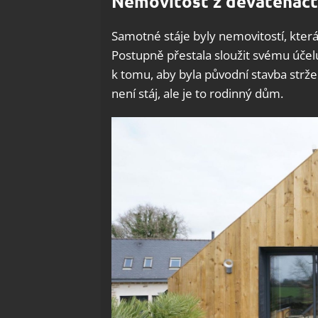
Nemovitost z devatenáct
Samotné stáje byly nemovitostí, která
Postupně přestala sloužit svému účelu
k tomu, aby byla původní stavba stržen
není stáj, ale je to rodinný dům.