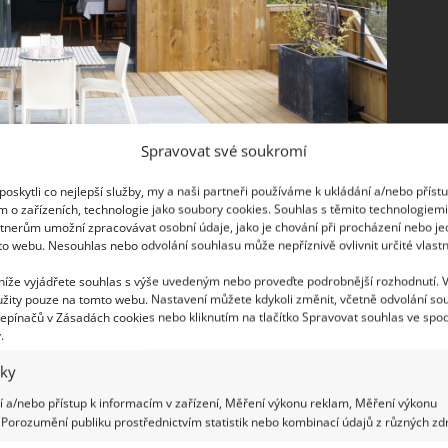
Spravovat své soukromí
oskytli co nejlepší služby, my a naši partneři používáme k ukládání a/nebo příst
 směrů
m o zařízeních, technologie jako soubory cookies. Souhlas s těmito technologiem
tnerům umožní zpracovávat osobní údaje, jako je chování při procházení nebo j
to webu. Nesouhlas nebo odvolání souhlasu může nepříznivě ovlivnit určité vlastn
ovedlo, tak je to propojení dvou směrů. Tedy
ch prvků zůstalo zachováno i u rodinného domu,
 níže vyjádřete souhlas s výše uvedeným nebo proveďte podrobnější rozhodnutí. 
žity pouze na tomto webu. Nastavení můžete kdykoli změnit, včetně odvolání so
vybudovány. Hlavním takto unikátním původním
epínačů v Zásadách cookies nebo kliknutím na tlačítko Spravovat souhlas ve spod
e své surové podobě zdobí celý interiér. Dále
.
né prvky třeba v podobě jednotlivých stěn.
iky
 a/nebo přístup k informacím v zařízení, Měření výkonu reklam, Měření výkonu
Porozumění publiku prostřednictvím statistik nebo kombinací údajů z různých zdr