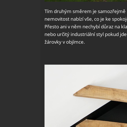
Tím druhým směrem je samozřejmě sm
nemovitost nabízí vše, co je ke spok
Přesto ani v něm nechybí důraz na klas
nebo určitý industriální styl pokud jde
žárovky v objímce.