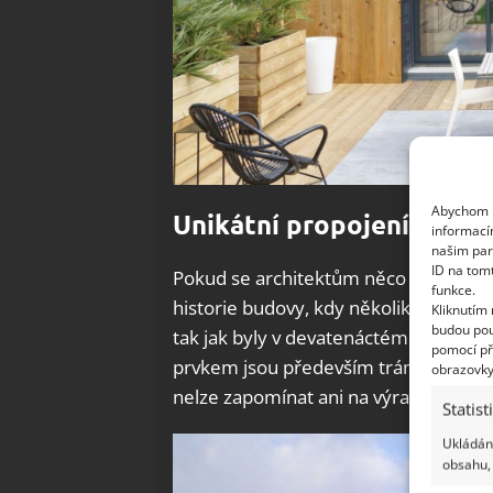
Abychom p
Unikátní propojení dvou
informací
našim par
ID na tom
Pokud se architektům něco skutečně p
funkce.
historie budovy, kdy několik původní
Kliknutím
budou pou
tak jak byly v devatenáctém století 
pomocí př
prvkem jsou především trámy, které v
obrazovky
nelze zapomínat ani na výrazné kamen
Statist
Ukládání
obsahu, 