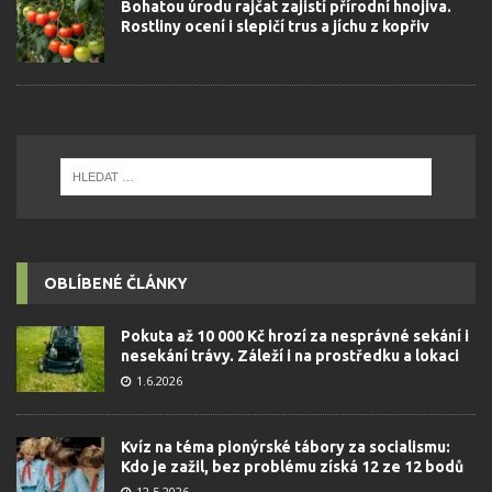
Bohatou úrodu rajčat zajistí přírodní hnojiva.
Rostliny ocení i slepičí trus a jíchu z kopřiv
OBLÍBENÉ ČLÁNKY
Pokuta až 10 000 Kč hrozí za nesprávné sekání i
nesekání trávy. Záleží i na prostředku a lokaci
1.6.2026
Kvíz na téma pionýrské tábory za socialismu:
Kdo je zažil, bez problému získá 12 ze 12 bodů
12.5.2026