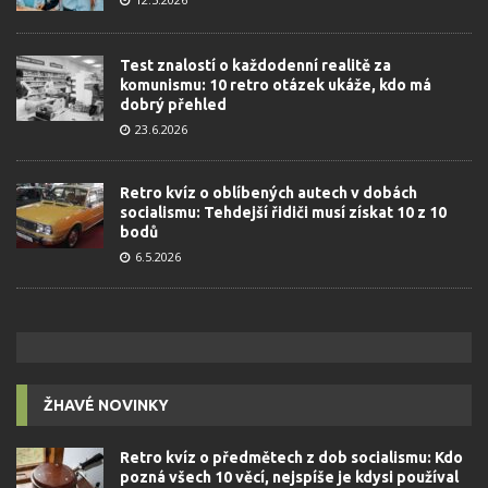
Test znalostí o každodenní realitě za
komunismu: 10 retro otázek ukáže, kdo má
dobrý přehled
23.6.2026
Retro kvíz o oblíbených autech v dobách
socialismu: Tehdejší řidiči musí získat 10 z 10
bodů
6.5.2026
ŽHAVÉ NOVINKY
Retro kvíz o předmětech z dob socialismu: Kdo
pozná všech 10 věcí, nejspíše je kdysi používal