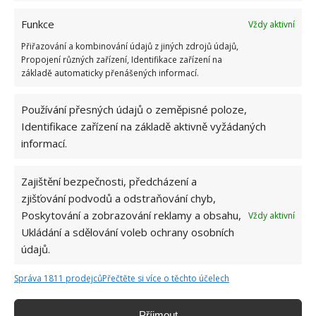
které má k dispozici každý zahradník, je kompost.
Ideální je vlastní kompost z veškerých odpadních
Funkce
Vždy aktivní
organických látek, sekání trávy, plevele a dalších
Přiřazování a kombinování údajů z jiných zdrojů údajů,
zahradních zbytků, které jsou zpracovávány
Propojení různých zařízení, Identifikace zařízení na
základě automaticky přenášených informací.
mikroorganismy po překrytí nádoby nebo úložiště
zemí. Vhodné je kompost vrstvit a mechanicky
Používání přesných údajů o zeměpisné poloze,
přesunout jednou nebo dvakrát ročně s použitím na
Identifikace zařízení na základě aktivně vyžádaných
podzim nebo brzy z jara přímo k rostlinám. Kompost
informací.
lze použít ke všem druhům rostlin i ke stromům, také
na zeleninové záhony.
Zajištění bezpečnosti, předcházení a
zjišťování podvodů a odstraňování chyb,
Zdroj: Redakce
Poskytování a zobrazování reklamy a obsahu,
Vždy aktivní
Ukládání a sdělování voleb ochrany osobních
údajů.
Správa 1811 prodejců
Přečtěte si více o těchto účelech
Příjmout