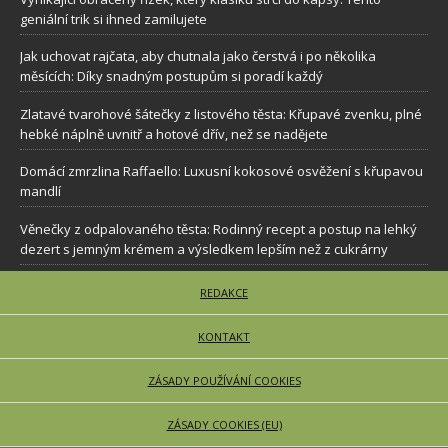
geniální trik si ihned zamilujete
Jak uchovat rajčata, aby chutnala jako čerstvá i po několika
měsících: Díky snadným postupům si poradí každý
Zlatavé tvarohové šátečky z listového těsta: Křupavé zvenku, plné
hebké náplně uvnitř a hotové dřív, než se nadějete
Domácí zmrzlina Raffaello: Luxusní kokosové osvěžení s křupavou
mandlí
Věnečky z odpalovaného těsta: Rodinný recept a postup na lehký
dezert s jemným krémem a výsledkem lepším než z cukrárny
REDAKCE
KONTAKT
ZÁSADY POUŽÍVÁNÍ COOKIES
ZÁSADY COOKIES (EU)