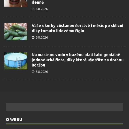
denně
6.8.2026
Vaše okurky zůstanou čerstvé i měsíc po sklizni
díky tomuto lidovému fíglu
5.8.2026
Na mastnou vodu v bazénu platí tato geniálně
jednoduchá finta, díky které ušetříte za drahou
údržbu
5.8.2026
O WEBU