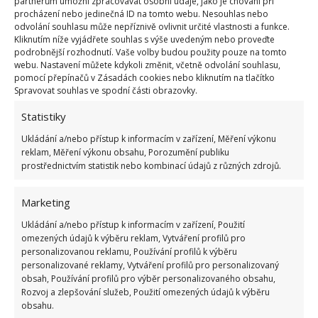
Organická hnojiva neškodí přírodě
partnerům umožní zpracovávat osobní údaje, jako je chování při
procházení nebo jedinečná ID na tomto webu. Nesouhlas nebo
odvolání souhlasu může nepříznivě ovlivnit určité vlastnosti a funkce.
Hnojiva přírodního původu neškodí v žádném
Kliknutím níže vyjádřete souhlas s výše uvedeným nebo proveďte
podrobnější rozhodnutí. Vaše volby budou použity pouze na tomto
případě přírodě, obohacují půdu i okolí, neškodí
webu. Nastavení můžete kdykoli změnit, včetně odvolání souhlasu,
okolní vegetaci, protože nejsou toxická. Jsou zcela
pomocí přepínačů v Zásadách cookies nebo kliknutím na tlačítko
Spravovat souhlas ve spodní části obrazovky.
bezpečná pro domácí zvířata, včely a hmyz, posilují
veškerou vegetaci v daném místě a stimulují růst
Statistiky
kořenů. Veškeré plodiny absorbují živiny z půdy,
Ukládání a/nebo přístup k informacím v zařízení, Měření výkonu
díky přírodním látkám získávají odolnost vůči
reklam, Měření výkonu obsahu, Porozumění publiku
prostřednictvím statistik nebo kombinací údajů z různých zdrojů.
chorobám a škůdcům. Organická hnojiva však
neobsahují celou škálu potřebných živin, to bývá
Marketing
jejich nevýhoda. A jaký je nejběžnější druh
Ukládání a/nebo přístup k informacím v zařízení, Použití
organického hnojiva, které můžete použít?
omezených údajů k výběru reklam, Vytváření profilů pro
personalizovanou reklamu, Používání profilů k výběru
Kompost
personalizované reklamy, Vytváření profilů pro personalizovaný
obsah, Používání profilů pro výběr personalizovaného obsahu,
Rozvoj a zlepšování služeb, Použití omezených údajů k výběru
Jednoznačně nejběžnějším organickým hnojivem,
obsahu.