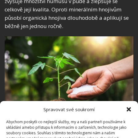
zvyšuje množství humusu v půdě a zlepšuje se
celkově její kvalita. Oproti minerálním hnojivům
působí organická hnojiva dlouhodobě a aplikují se
běžně jen jednou ročně.
Spravovat své soukromí
Abychom poskytli co nejlepší služby, my a naši partneři používáme k
Fotografie: Freepik
ukládání a/nebo přístupu k informacím o zařízeních, technologie jako
soubory cookies. Souhlas s těmito technologiemi nám a našim