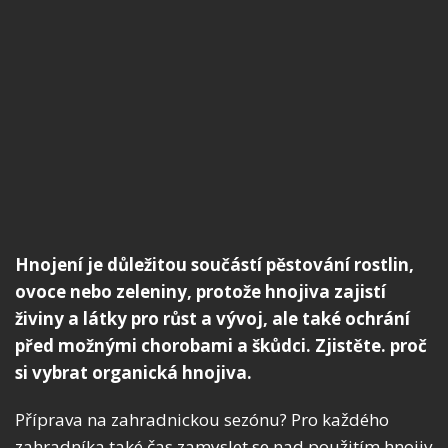
Hnojení je důležitou součástí pěstování rostlin,
ovoce nebo zeleniny, protože hnojiva zajistí
živiny a látky pro růst a vývoj, ale také ochrání
před možnými chorobami a škůdci. Zjistěte. proč
si vybrat organická hnojiva.
Příprava na zahradnickou sezónu? Pro každého
zahradníka také čas zamyslet se nad použitím hnojiv