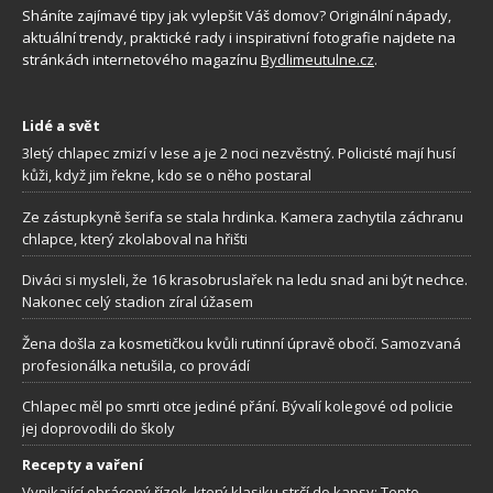
Sháníte zajímavé tipy jak vylepšit Váš domov? Originální nápady,
aktuální trendy, praktické rady i inspirativní fotografie najdete na
stránkách internetového magazínu
Bydlimeutulne.cz
.
Lidé a svět
3letý chlapec zmizí v lese a je 2 noci nezvěstný. Policisté mají husí
kůži, když jim řekne, kdo se o něho postaral
Ze zástupkyně šerifa se stala hrdinka. Kamera zachytila záchranu
chlapce, který zkolaboval na hřišti
Diváci si mysleli, že 16 krasobruslařek na ledu snad ani být nechce.
Nakonec celý stadion zíral úžasem
Žena došla za kosmetičkou kvůli rutinní úpravě obočí. Samozvaná
profesionálka netušila, co provádí
Chlapec měl po smrti otce jediné přání. Bývalí kolegové od policie
jej doprovodili do školy
Recepty a vaření
Vynikající obrácený řízek, který klasiku strčí do kapsy: Tento