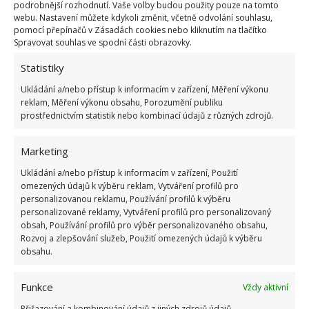
podrobnější rozhodnutí. Vaše volby budou použity pouze na tomto
Odhaleným „ránám” po střihu by totiž mohl chlad
webu. Nastavení můžete kdykoli změnit, včetně odvolání souhlasu,
ublížit.
Odstraněny by měly být veškeré suché
pomocí přepínačů v Zásadách cookies nebo kliknutím na tlačítko
Spravovat souhlas ve spodní části obrazovky.
nebo nemocné větvičky
, ale také ty, co plodily v
předchozí sezóně. Větší péči vyžadují keříky starší 5
Statistiky
let, ty mladší v podstatě stačí spíše lehce
Ukládání a/nebo přístup k informacím v zařízení, Měření výkonu
reklam, Měření výkonu obsahu, Porozumění publiku
přistřihnout, aby se keř přirozeně zahušťoval.
prostřednictvím statistik nebo kombinací údajů z různých zdrojů.
Zdroj:
Porady Interia
Marketing
Ukládání a/nebo přístup k informacím v zařízení, Použití
omezených údajů k výběru reklam, Vytváření profilů pro
personalizovanou reklamu, Používání profilů k výběru
personalizované reklamy, Vytváření profilů pro personalizovaný
obsah, Používání profilů pro výběr personalizovaného obsahu,
Rozvoj a zlepšování služeb, Použití omezených údajů k výběru
obsahu.
Funkce
Vždy aktivní
Přiřazování a kombinování údajů z jiných zdrojů údajů,