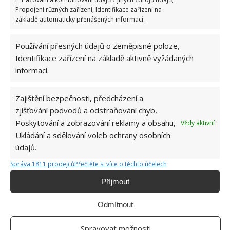
Propojení různých zařízení, Identifikace zařízení na
základě automaticky přenášených informací.
Používání přesných údajů o zeměpisné poloze,
Identifikace zařízení na základě aktivně vyžádaných
informací.
BORŮVKY
KANADSKÉ BORŮVKY
Zajištění bezpečnosti, předcházení a
zjišťování podvodů a odstraňování chyb,
Poskytování a zobrazování reklamy a obsahu,
Vždy aktivní
Jiří Kolář
Ukládání a sdělování voleb ochrany osobních
údajů.
Absolvent České zemědělské
univerzity, který je již od malička
Správa 1811 prodejců
Přečtěte si více o těchto účelech
velkým kutilem. V podstatě vše, co je
Příjmout
možné najít v j...
[Více o autorovi]
Odmítnout
Spravovat možnosti