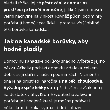
hledali těžko. Jejich
pěstování v domácím
prostředí je téměř nemožné,
jelikož jsou opravdu
velmi náchylné na vlhkost. Rovněž půdní podmínky
potřebují hodně specifické. I proto se větší oblibě
těší borůvka kanadská.
Jak na kanadské borůvky, aby
hodně plodily
Domovinu kanadské borůvky snadno vyčtete z jejího
názvu. Ačkoliv pochází opravdu z daleka, celkem
dobře se jí daří i v našich podmínkách. Nicméně i
ona je na prostředí náročná a
na péči choulostivá.
Vyžaduje spíše lehký stín
, především si však potrpí
na dostatek vláhy. Kromě vydatného zalévání
potřebuje i hnojení, které je možné podávat i
několikrát do roka, vyjma období plození.