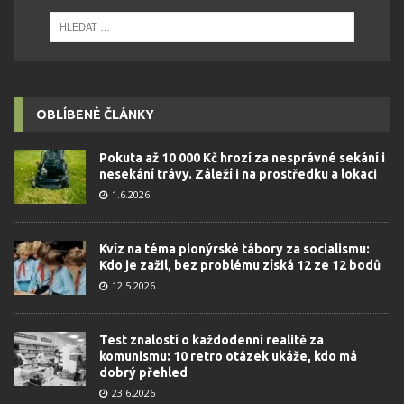
OBLÍBENÉ ČLÁNKY
Pokuta až 10 000 Kč hrozí za nesprávné sekání i
nesekání trávy. Záleží i na prostředku a lokaci
1.6.2026
Kvíz na téma pionýrské tábory za socialismu:
Kdo je zažil, bez problému získá 12 ze 12 bodů
12.5.2026
Test znalostí o každodenní realitě za
komunismu: 10 retro otázek ukáže, kdo má
dobrý přehled
23.6.2026