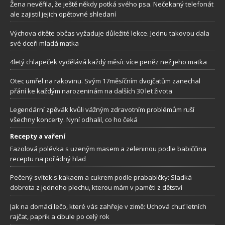
Žena nevěřila, že ještě někdy potká svého psa. Nečekaný telefonát
ale zajistil jejich opětovné shledaní
Výchova dítěte občas vyžaduje důležité lekce. Jednu takovou dala
své dceři mladá matka
4letý chlapeček vydělává každý měsíc více peněz než jeho matka
Otec umřel na rakovinu. Svým 17měsíčním dvojčatům zanechal
přání ke každým narozeninám na dalších 30 let života
Legendární zpěvák kvůli vážným zdravotním problémům ruší
všechny koncerty. Nyní odhalil, co ho čeká
Recepty a vaření
Fazolová polévka s uzeným masem a zeleninou podle babiččina
receptu na pořádný hlad
Pečený svítek s kakaem a cukrem podle prababičky: Sladká
dobrota z jednoho plechu, kterou mám v paměti z dětství
Jak na domácí lečo, které vás zahřeje v zimě: Uchová chuť letních
rajčat, paprik a cibule po celý rok