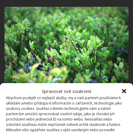
Spravovat své soukromí
Fotografie: Pexels
Abychom poskytli co nejlepší služby, my a naši partneři používáme k
ukládání a/nebo přístupu k informacím o zařízeních, technologie jako
I přes výše uvedená opatření nemusí být úroda
soubory cookies. Souhlas s těmito technologiemi nám a našim
závratná, pokud borůvka neprošla na jaře
partnerům umožní zpracovávat osobní údaje, jako je chování při
procházení nebo jedinečná ID na tomto webu. Nesouhlas nebo
omlazujícím střihem. Optimálním časem je březen,
odvolání souhlasu může nepříznivě ovlivnit určité vlastnosti a funkce.
kdy už denní teploty neklesají k bodu mrazu.
Kliknutím níže vyjádřete souhlas s výše uvedeným nebo proveďte