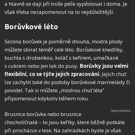
a hlavně se dají při troše péče vypěstovat i doma. Je
však třeba nezapomenout na to nejdůležitější.
Borůvkové léto
Sezóna borůvek je poměrně dlouhá, modré plody
můžete sbírat téměř celé léto. Borůvkové knedlíky,
buchta s drobenkou, koláč s kefírem, umačkané
s cukrem nebo jen tak do pusy.
Borůvky jsou velmi
flexibilní, co se týče jejich zpracování.
Jejich chuť
lze zachytit také do podoby borůvkové marmelády či
povidel. Tak si můžete „modrou chuť léta”
připomenout kdykoliv během roku.
Brusnice borůvka nebo brusnice
chocholičnatá – to jsou keříky, které běžně potkáte
při procházce v lese. Na zahrádkách byste je však