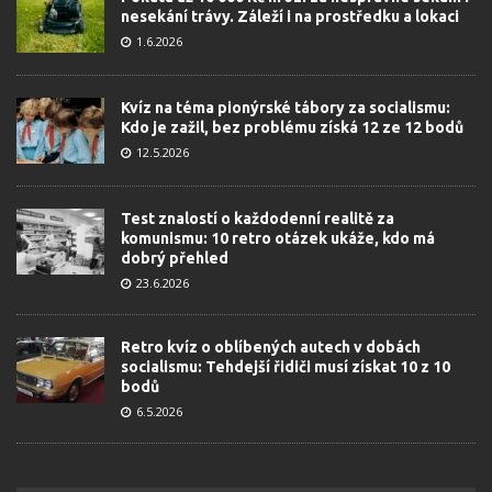
nesekání trávy. Záleží i na prostředku a lokaci
1.6.2026
Kvíz na téma pionýrské tábory za socialismu:
Kdo je zažil, bez problému získá 12 ze 12 bodů
12.5.2026
Test znalostí o každodenní realitě za
komunismu: 10 retro otázek ukáže, kdo má
dobrý přehled
23.6.2026
Retro kvíz o oblíbených autech v dobách
socialismu: Tehdejší řidiči musí získat 10 z 10
bodů
6.5.2026