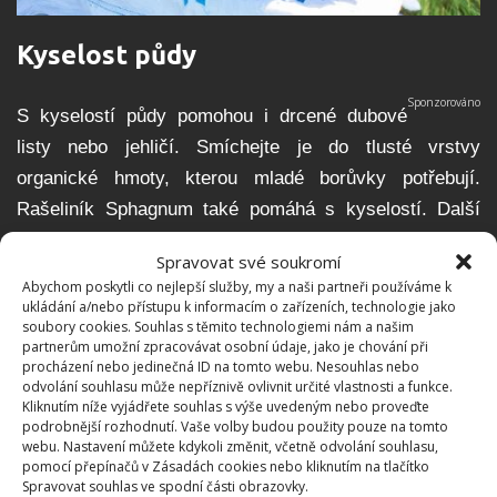
Kyselost půdy
S kyselostí půdy pomohou i drcené dubové
listy nebo jehličí. Smíchejte je do tlusté vrstvy
organické hmoty, kterou mladé borůvky potřebují.
Rašeliník Sphagnum také pomáhá s kyselostí. Další
možností je smíchat směs octa a vody na zalévání
Spravovat své soukromí
rostlin. Mimo to můžete borůvky pěstovat společně s
Abychom poskytli co nejlepší služby, my a naši partneři používáme k
dalšími rostlinami, které kyselost půdy snižují. Jestli
ukládání a/nebo přístupu k informacím o zařízeních, technologie jako
soubory cookies. Souhlas s těmito technologiemi nám a našim
budete borůvky pěstovat v zemi, označte oblast o ploše
partnerům umožní zpracovávat osobní údaje, jako je chování při
70 až 80 centimetrů v průměru 30 centimetrů hlubokou.
procházení nebo jedinečná ID na tomto webu. Nesouhlas nebo
odvolání souhlasu může nepříznivě ovlivnit určité vlastnosti a funkce.
Odstraňte polovinu půdy a přidejte vlhčený rašeliník a
Kliknutím níže vyjádřete souhlas s výše uvedeným nebo proveďte
promíchejte.
podrobnější rozhodnutí. Vaše volby budou použity pouze na tomto
webu. Nastavení můžete kdykoli změnit, včetně odvolání souhlasu,
pomocí přepínačů v Zásadách cookies nebo kliknutím na tlačítko
Jak o borůvky pečovat
Spravovat souhlas ve spodní části obrazovky.