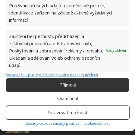
Používání přesných údajů o zeměpisné poloze,
Identifikace zařízení na základě aktivně vyžádaných
informací.
Zajištění bezpečnosti, předcházení a
zjišťování podvodů a odstraňování chyb,
Poskytování a zobrazování reklamy a obsahu,
Vždy aktivní
Ukládání a sdělování voleb ochrany osobních
údajů.
BORŮVKY
PĚSTOVÁNÍ
PŮDA
ZAHRADA
Správa 1811 prodejců
Přečtěte si více o těchto účelech
Příjmout
Odmítnout
SOUVISEJÍCÍ ČLÁNKY
Spravovat možnosti
Blíží se čas na prořez ovocných stromů pro
Zásady cookies
Zásady používání cookies
Kontakt
zajištění bohaté úrody. Rány zahojí i včelí vosk a
popel