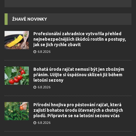
ŽHAVÉ NOVINKY
Profesionální zahradnice vytvořila přehled
nejnebezpečnějších škůdců rostlin a postupy,
jak se jich rychle zbavit
6.8.2026
Bohatá úroda rajčat nemusí být jen zbožným
přáním. Užijte si úspěšnou sklizeň již během
letošní sezony
6.8.2026
Přírodní hnojiva pro pěstování rajčat, která
zajistí bohatou úrodu šťavnatých a chutných
plodů. Připravte se na letošní sezonu včas
6.8.2026