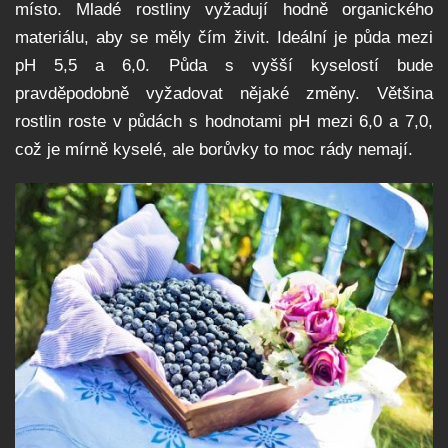
místo. Mladé rostliny vyžadují hodně organického
materiálu, aby se měly čím živit. Ideální je půda mezi
pH 5,5 a 6,0. Půda s vyšší kyselostí bude
pravděpodobně vyžadovat nějaké změny. Většina
rostlin roste v půdách s hodnotami pH mezi 6,0 a 7,0,
což je mírně kyselé, ale borůvky to moc rády nemají.