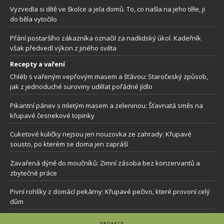
Vyzvedla si dítě ve školce a jela domů. To, co našla na jeho těle, ji
do běla vytočilo
Přání postaršího zákazníka označil za nadlidský úkol. Kadeřník
však předvedl výkon z jiného světa
Recepty a vaření
Chléb s vařeným vepřovým masem a šťávou: Staročeský způsob,
jak z jednoduché suroviny udělat pořádné jídlo
Pikantní pánev s mletým masem a zeleninou: Šťavnatá směs na
křupavé česnekové topinky
Cuketové kuličky nejsou jen nouzovka ze zahrady: Křupavé
sousto, po kterém se doma jen zapráší
Zavařená dýně do moučníků: Zimní zásoba bez konzervantů a
zbytečné práce
Pivní rohlíky z domácí pekárny: Křupavé pečivo, které provoní celý
dům
REDAKCE