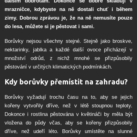
dalším dobrotám. Dokonce se dobře skladují v
mrazničce, kdybyste na ně dostali chuť i během
zimy. Dobrou zprávou je, že na ně nemusíte pouze
do lesa, můžete si je pěstovat i sami.
Borůvky nejsou všechny stejné. Stejně jako broskve,
nektarinky, jablka a každé další ovoce přicházejí v
množství odrůd, z nichž mnohé se přizpůsobily
pěstování v určitých klimatických podmínkách.
Kdy borůvky přemístit na zahradu?
Borůvky vyžadují trochu času na to, aby se jejich
kořeny vytvořily dříve, než v létě stoupnou teploty.
Dokonce i rostlina pěstována v květináči by měla být
vložena do půdy včas, aby se kořeny přizpůsobily
dříve, než udeří léto. Borůvky umístěte na slunné