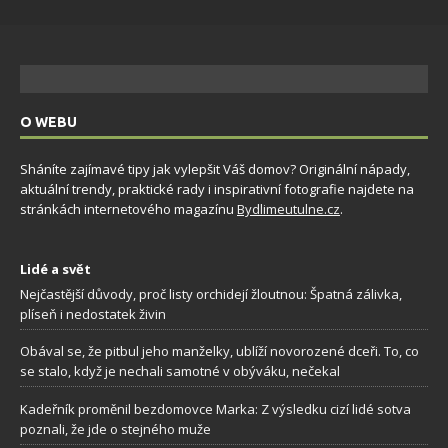
O WEBU
Sháníte zajímavé tipy jak vylepšit Váš domov? Originální nápady,
aktuální trendy, praktické rady i inspirativní fotografie najdete na
stránkách internetového magazínu
Bydlimeutulne.cz
.
Lidé a svět
Nejčastější důvody, proč listy orchidejí žloutnou: Špatná zálivka,
plíseň i nedostatek živin
Obával se, že pitbul jeho manželky, ublíží novorozené dceři. To, co
se stalo, když je nechali samotné v obýváku, nečekal
Kadeřník proměnil bezdomovce Marka: Z výsledku cizí lidé sotva
poznali, že jde o stejného muže