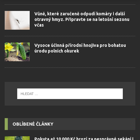
Vůně, které zaručeně odpudí komáry i další
otravný hmyz. Připravte se na letošní sezonu
včas
Vysoce účinná přírodní hnojiva pro bohatou
úrodu polních okurek
OBLÍBENÉ ČLÁNKY
Pokuta až 10 000 Kč hrozí za nesprávné sekání i