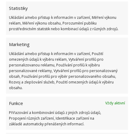
Statistiky
O borůvky je potřeba stále pečovat. Je vhodné
Ukládání a/nebo přístup k informacím v zařízení, Měření výkonu
každoroční prořezávání. To proto, abyste se vyhnuli
reklam, Měření výkonu obsahu, Porozumění publiku
nadměrné plodnosti borůvek, což vede k malinkým
prostřednictvím statistik nebo kombinací údajů z různých zdrojů.
plodům. Borůvky jsou rovněž citlivé na nadměrné
Marketing
hnojení, takže všeho s mírou. A když už budete hnojit,
tak používejte organická hnojiva. Na počátku je
Ukládání a/nebo přístup k informacím v zařízení, Použití
omezených údajů k výběru reklam, Vytváření profilů pro
udržujte dobře mulčované.
personalizovanou reklamu, Používání profilů k výběru
personalizované reklamy, Vytváření profilů pro personalizovaný
Obrázky: pixabay
obsah, Používání profilů pro výběr personalizovaného obsahu,
Rozvoj a zlepšování služeb, Použití omezených údajů k výběru
obsahu.
Funkce
Vždy aktivní
Přiřazování a kombinování údajů z jiných zdrojů údajů,
Propojení různých zařízení, Identifikace zařízení na
základě automaticky přenášených informací.