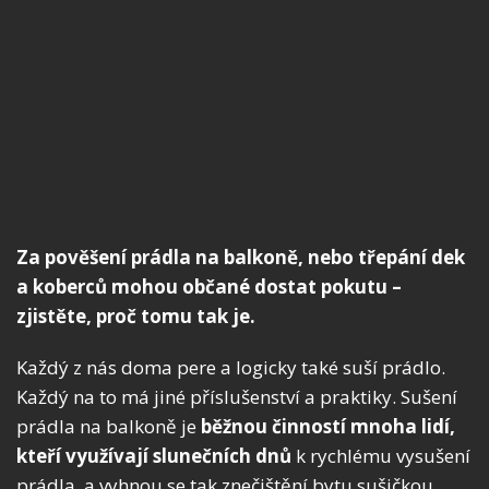
Za pověšení prádla na balkoně, nebo třepání dek
a koberců mohou občané dostat pokutu –
zjistěte, proč tomu tak je.
Každý z nás doma pere a logicky také suší prádlo.
Každý na to má jiné příslušenství a praktiky. Sušení
prádla na balkoně je
běžnou činností mnoha lidí,
kteří
využívají slunečních dnů
k rychlému vysušení
prádla, a vyhnou se tak znečištění bytu sušičkou.