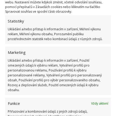
webu. Nastavení můžete kdykoli změnit, včetně odvolání souhlasu,
důležité dodržovat bezpečnostní standardy,
ale
pomocí přepínačů v Zásadách cookies nebo kliknutím na tlačítko
Spravovat souhlas ve spodní části obrazovky.
dostat pokutu za sušení prádla
, jako je například
ručník na zábradlí, se může zdát příliš přísné. Tento
Statistiky
příklad nám ukazuje, že situace může být někdy až
Ukládání a/nebo přístup k informacím v zařízení, Měření výkonu
příliš absurdní.
reklam, Měření výkonu obsahu, Porozumění publiku
prostřednictvím statistik nebo kombinací údajů z různých zdrojů.
Zdroj:
Domek i Ogrodek
Marketing
Ukládání a/nebo přístup k informacím v zařízení, Použití
omezených údajů k výběru reklam, Vytváření profilů pro
personalizovanou reklamu, Používání profilů k výběru
personalizované reklamy, Vytváření profilů pro personalizovaný
obsah, Používání profilů pro výběr personalizovaného obsahu,
Rozvoj a zlepšování služeb, Použití omezených údajů k výběru
obsahu.
Funkce
Vždy aktivní
Přiřazování a kombinování údajů z jiných zdrojů údajů,