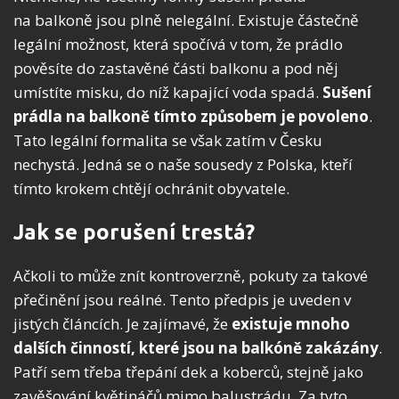
na balkoně jsou plně nelegální. Existuje částečně
legální možnost, která spočívá v tom, že prádlo
pověsíte do zastavěné části balkonu a pod něj
umístíte misku, do níž kapající voda spadá.
Sušení
prádla na balkoně tímto způsobem je povoleno
.
Tato legální formalita se však zatím v Česku
nechystá. Jedná se o naše sousedy z Polska, kteří
tímto krokem chtějí ochránit obyvatele.
Jak se porušení trestá?
Ačkoli to může znít kontroverzně, pokuty za takové
přečinění jsou reálné. Tento předpis je uveden v
jistých článcích. Je zajímavé, že
existuje mnoho
dalších činností, které jsou na balkóně zakázány
.
Patří sem třeba třepání dek a koberců, stejně jako
zavěšování květináčů mimo balustrádu. Za tyto