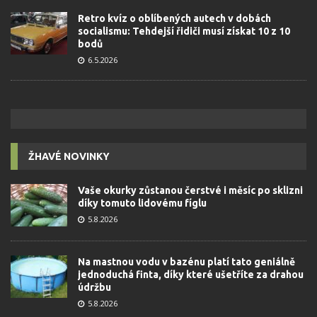
Retro kvíz o oblíbených autech v dobách
socialismu: Tehdejší řidiči musí získat 10 z 10
bodů
6.5.2026
ŽHAVÉ NOVINKY
Vaše okurky zůstanou čerstvé i měsíc po sklizni
díky tomuto lidovému fíglu
5.8.2026
Na mastnou vodu v bazénu platí tato geniálně
jednoduchá finta, díky které ušetříte za drahou
údržbu
5.8.2026