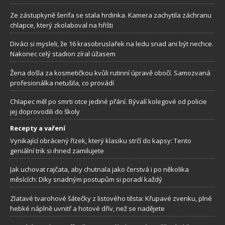
Ze zástupkyně šerifa se stala hrdinka. Kamera zachytila záchranu
chlapce, který zkolaboval na hřišti
Diváci si mysleli, že 16 krasobruslařek na ledu snad ani být nechce.
Nakonec celý stadion zíral úžasem
Žena došla za kosmetičkou kvůli rutinní úpravě obočí. Samozvaná
profesionálka netušila, co provádí
Chlapec měl po smrti otce jediné přání. Bývalí kolegové od policie
jej doprovodili do školy
Recepty a vaření
Vynikající obrácený řízek, který klasiku strčí do kapsy: Tento
geniální trik si ihned zamilujete
Jak uchovat rajčata, aby chutnala jako čerstvá i po několika
měsících: Díky snadným postupům si poradí každý
Zlatavé tvarohové šátečky z listového těsta: Křupavé zvenku, plné
hebké náplně uvnitř a hotové dřív, než se nadějete