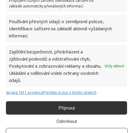
Propojení různých zařízení, Identifikace zařízení na
základě automaticky přenášených informací.
Používání přesných údajů o zeměpisné poloze,
Identifikace zařízení na základě aktivně vyžádaných
informací.
POKUTA
SUŠENÍ
Zajištění bezpečnosti, předcházení a
zjišťování podvodů a odstraňování chyb,
Poskytování a zobrazování reklamy a obsahu,
Vždy aktivní
Jiří Kolář
Ukládání a sdělování voleb ochrany osobních
údajů.
Absolvent České zemědělské
univerzity, který je již od malička
Správa 1811 prodejců
Přečtěte si více o těchto účelech
velkým kutilem. V podstatě vše, co je
možné najít v j...
[Více o autorovi]
Příjmout
Odmítnout