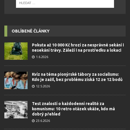
OBLÍBENÉ ČLÁNKY
Pokuta až 10 000 Kč hrozí za nesprávné sekání i
nesekání trávy. Záleží i na prostředku a lokaci
1.6.2026
Kvíz na téma pionýrské tábory za socialismu:
Kdo je zažil, bez problému získá 12 ze 12 bodů
12.5.2026
Test znalostí o každodenní realitě za
komunismu: 10 retro otázek ukáže, kdo má
dobrý přehled
23.6.2026