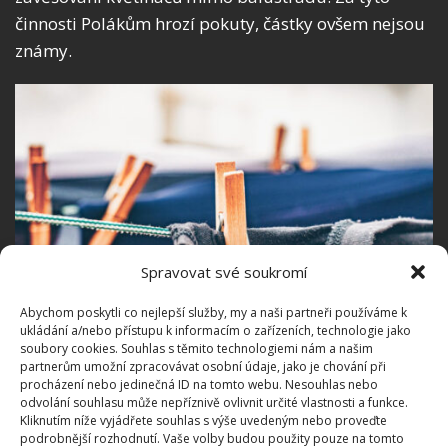
činnosti Polákům hrozí pokuty, částky ovšem nejsou
známy.
Spravovat své soukromí
Abychom poskytli co nejlepší služby, my a naši partneři používáme k
ukládání a/nebo přístupu k informacím o zařízeních, technologie jako
soubory cookies. Souhlas s těmito technologiemi nám a našim
partnerům umožní zpracovávat osobní údaje, jako je chování při
Fotografie: Pixabay
procházení nebo jedinečná ID na tomto webu. Nesouhlas nebo
odvolání souhlasu může nepříznivě ovlivnit určité vlastnosti a funkce.
Zde se nabízí otázka, kde končí péče o bezpečnost
Kliknutím níže vyjádřete souhlas s výše uvedeným nebo proveďte
podrobnější rozhodnutí. Vaše volby budou použity pouze na tomto
občanů a kde začíná absurdita. Je samozřejmé, že je