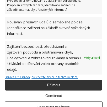
Přiřazování a kombinování údajů z jiných zdrojů údajů,
Propojení různých zařízení, Identifikace zařízení na
základě automaticky přenášených informací.
Používání přesných údajů o zeměpisné poloze,
Identifikace zařízení na základě aktivně vyžádaných
informací.
CITRONOVÁ ŠŤÁVA
TROUBA
Zajištění bezpečnosti, předcházení a
zjišťování podvodů a odstraňování chyb,
Jiří Kolář
Poskytování a zobrazování reklamy a obsahu,
Vždy aktivní
Absolvent České zemědělské
Ukládání a sdělování voleb ochrany osobních
univerzity, který je již od malička
údajů.
velkým kutilem. V podstatě vše, co je
Správa 1811 prodejců
Přečtěte si více o těchto účelech
možné najít v j...
[Více o autorovi]
Příjmout
Odmítnout
Spravovat možnosti