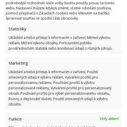
bylinek místo nepříjemného zápachu.
Samozřejmě
podrobnější rozhodnutí. Vaše volby budou použity pouze na tomto
webu. Nastavení můžete kdykoli změnit, včetně odvolání souhlasu,
nezapomínejte na pravidelné čištění trouby
po
pomocí přepínačů v Zásadách cookies nebo kliknutím na tlačítko
každém vaření. Čistá trouba bude mít nejen
Spravovat souhlas ve spodní části obrazovky.
příjemnou vůni, ale také prodlouží životnost a zvýší
Statistiky
účinnost tohoto důležitého kuchyňského spotřebiče.
Ukládání a/nebo přístup k informacím v zařízení, Měření výkonu
reklam, Měření výkonu obsahu, Porozumění publiku
Zdroj:
Sovkusom
prostřednictvím statistik nebo kombinací údajů z různých zdrojů.
Marketing
Ukládání a/nebo přístup k informacím v zařízení, Použití
omezených údajů k výběru reklam, Vytváření profilů pro
personalizovanou reklamu, Používání profilů k výběru
personalizované reklamy, Vytváření profilů pro personalizovaný
obsah, Používání profilů pro výběr personalizovaného obsahu,
Rozvoj a zlepšování služeb, Použití omezených údajů k výběru
obsahu.
Funkce
Vždy aktivní