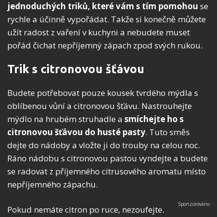
jednoduchých triků, které vám s tím pomohou
se
rychle a účinně vypořádat. Takže si konečně můžete
užít radost z vaření v kuchyni a nebudete muset
pořád čichat nepříjemný zápach zpod svých rukou.
Trik s citronovou šťávou
Budete potřebovat pouze kousek tvrdého mýdla s
oblíbenou vůní a citronovou šťávu. Nastrouhejte
mýdlo na hrubém struhadle a
smíchejte ho s
citronovou šťávou do husté pasty
. Tuto směs
dejte do nádoby a vložte ji do trouby na celou noc.
Ráno nádobu s citronovou pastou vyndejte a budete
se radovat z příjemného citrusového aromatu místo
nepříjemného zápachu.
Pokud nemáte citron po ruce, nezoufejte.