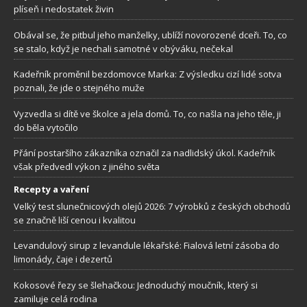
plíseň i nedostatek živin
Obával se, že pitbul jeho manželky, ublíží novorozené dceři. To, co
se stalo, když je nechali samotné v obýváku, nečekal
Kadeřník proměnil bezdomovce Marka: Z výsledku cizí lidé sotva
poznali, že jde o stejného muže
Vyzvedla si dítě ve školce a jela domů. To, co našla na jeho těle, ji
do běla vytočilo
Přání postaršího zákazníka označil za nadlidský úkol. Kadeřník
však předvedl výkon z jiného světa
Recepty a vaření
Velký test slunečnicových olejů 2026: 7 výrobků z českých obchodů
se značně liší cenou i kvalitou
Levandulový sirup z levandule lékařské: Fialová letní zásoba do
limonády, čaje i dezertů
Kokosové řezy se šlehačkou: Jednoduchý moučník, který si
zamiluje celá rodina