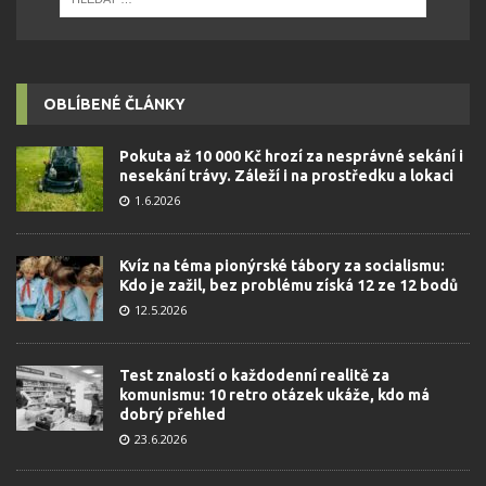
OBLÍBENÉ ČLÁNKY
Pokuta až 10 000 Kč hrozí za nesprávné sekání i
nesekání trávy. Záleží i na prostředku a lokaci
1.6.2026
Kvíz na téma pionýrské tábory za socialismu:
Kdo je zažil, bez problému získá 12 ze 12 bodů
12.5.2026
Test znalostí o každodenní realitě za
komunismu: 10 retro otázek ukáže, kdo má
dobrý přehled
23.6.2026