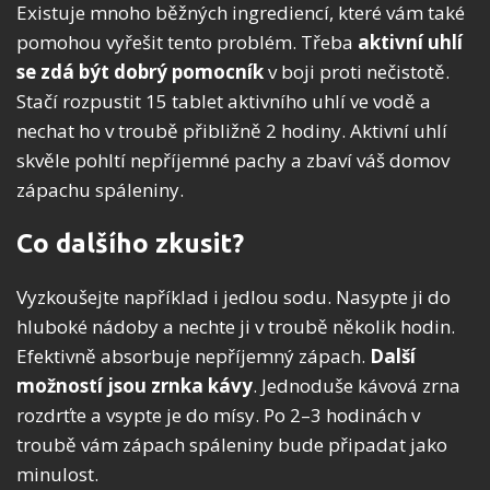
Existuje mnoho běžných ingrediencí, které vám také
pomohou vyřešit tento problém. Třeba
aktivní uhlí
se zdá být dobrý pomocník
v boji proti nečistotě.
Stačí rozpustit 15 tablet aktivního uhlí ve vodě a
nechat ho v troubě přibližně 2 hodiny. Aktivní uhlí
skvěle pohltí nepříjemné pachy a zbaví váš domov
zápachu spáleniny.
Co dalšího zkusit?
Vyzkoušejte například i jedlou sodu. Nasypte ji do
hluboké nádoby a nechte ji v troubě několik hodin.
Efektivně absorbuje nepříjemný zápach.
Další
možností jsou zrnka kávy
. Jednoduše kávová zrna
rozdrťte a vsypte je do mísy. Po 2–3 hodinách v
troubě vám zápach spáleniny bude připadat jako
minulost.