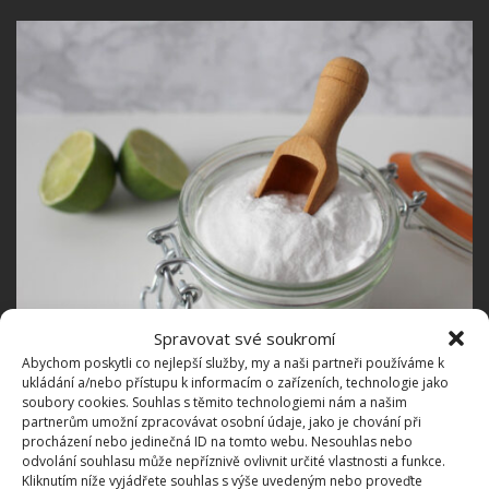
Spravovat své soukromí
Fotografie: Pixabay
Abychom poskytli co nejlepší služby, my a naši partneři používáme k
Poslední možností, jak na zápach z trouby, jsou
ukládání a/nebo přístupu k informacím o zařízeních, technologie jako
soubory cookies. Souhlas s těmito technologiemi nám a našim
různé bylinky. Směs máty, meduňky, tymiánu a
partnerům umožní zpracovávat osobní údaje, jako je chování při
šalvěje důkladně opláchněte a vložte do mírně
procházení nebo jedinečná ID na tomto webu. Nesouhlas nebo
odvolání souhlasu může nepříznivě ovlivnit určité vlastnosti a funkce.
vyhřáté trouby. Po chvíli vás potěší příjemná vůně
Kliknutím níže vyjádřete souhlas s výše uvedeným nebo proveďte