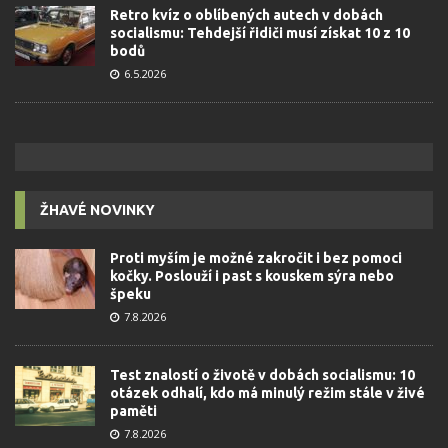
Retro kvíz o oblíbených autech v dobách
socialismu: Tehdejší řidiči musí získat 10 z 10
bodů
6.5.2026
ŽHAVÉ NOVINKY
Proti myším je možné zakročit i bez pomoci
kočky. Poslouží i past s kouskem sýra nebo
špeku
7.8.2026
Test znalostí o životě v dobách socialismu: 10
otázek odhalí, kdo má minulý režim stále v živé
paměti
7.8.2026