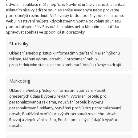
ingrediencí. Alkohol funguje jako rozpouštědlo a
odvolání souhlasu může nepříznivě ovlivnit určité vlastnosti a funkce.
Kliknutím níže vyjádřete souhlas s výše uvedeným nebo proveďte
také jako prostředek proti bakteriím, Tea Tree olej
podrobnější rozhodnutí. Vaše volby budou použity pouze na tomto
má skvělé dezinfekční vlastnosti.
webu. Nastavení můžete kdykoli změnit, včetně odvolání souhlasu,
pomocí přepínačů v Zásadách cookies nebo kliknutím na tlačítko
Spravovat souhlas ve spodní části obrazovky.
Alternativně můžete použít také ocet, který má
rovněž vynikající čisticí, protibakteriální a
Statistiky
protiplísňové účinky, jeho nevýhodou je však
Ukládání a/nebo přístup k informacím v zařízení, Měření výkonu
pronikavý zápach, který ve vzduchu dlouho
reklam, Měření výkonu obsahu, Porozumění publiku
prostřednictvím statistik nebo kombinací údajů z různých zdrojů.
přetrvává.
Marketing
Ukládání a/nebo přístup k informacím v zařízení, Použití
omezených údajů k výběru reklam, Vytváření profilů pro
personalizovanou reklamu, Používání profilů k výběru
personalizované reklamy, Vytváření profilů pro personalizovaný
obsah, Používání profilů pro výběr personalizovaného obsahu,
Rozvoj a zlepšování služeb, Použití omezených údajů k výběru
obsahu.