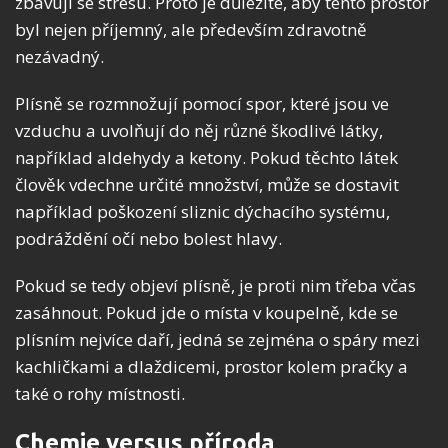
zbavují se stresu. Proto je důležité, aby tento prostor
byl nejen příjemný, ale především zdravotně
nezávadný.
Plísně se rozmnožují pomocí spor, které jsou ve
vzduchu a uvolňují do něj různé škodlivé látky,
například aldehydy a ketony. Pokud těchto látek
člověk vdechne určité množství, může se dostavit
například poškození sliznic dýchacího systému,
podráždění očí nebo bolest hlavy.
Pokud se tedy objeví plísně, je proti nim třeba včas
zasáhnout. Pokud jde o místa v koupelně, kde se
plísním nejvíce daří, jedná se zejména o spáry mezi
kachličkami a dlaždicemi, prostor kolem pračky a
také o rohy místnosti.
Chemie versus příroda