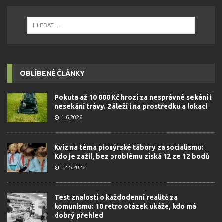
OBLÍBENÉ ČLÁNKY
Pokuta až 10 000 Kč hrozí za nesprávné sekání i
nesekání trávy. Záleží i na prostředku a lokaci
1.6.2026
Kvíz na téma pionýrské tábory za socialismu:
Kdo je zažil, bez problému získá 12 ze 12 bodů
12.5.2026
Test znalostí o každodenní realitě za
komunismu: 10 retro otázek ukáže, kdo má
dobrý přehled