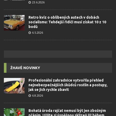
23.6.2026
Retro kvíz o oblíbených autech v dobách
socialismu: Tehdejší řidiči musí získat 10 z 10
bodů
6.5.2026
ŽHAVÉ NOVINKY
Profesionální zahradnice vytvořila přehled
nejnebezpečnějších škůdců rostlin a postupy,
jak se jich rychle zbavit
6.8.2026
Bohatá úroda rajčat nemusí být jen zbožným
přáním. Užijte si úspěšnou sklizeň již během