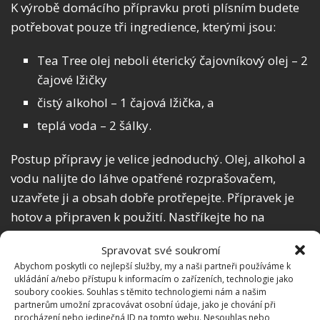
K výrobě domácího přípravku proti plísním budete
potřebovat pouze tři ingredience, kterými jsou:
Tea Tree olej neboli éterický čajovníkový olej – 2
čajové lžičky
čistý alkohol – 1 čajová lžička, a
teplá voda – 2 šálky.
Postup přípravy je velice jednoduchý. Olej, alkohol a
vodu nalijte do láhve opatřené rozprašovačem,
uzavřete ji a obsah dobře protřepejte. Přípravek je
hotov a připraven k použití. Nastříkejte ho na
všechna potřebná místa a nechejte jej působit po
Spravovat své soukromí
dobu alespoň 10 minut. Poté ošetřená místa ještě
Abychom poskytli co nejlepší služby, my a naši partneři používáme k
očistěte čistou vedou.
ukládání a/nebo přístupu k informacím o zařízeních, technologie jako
soubory cookies. Souhlas s těmito technologiemi nám a našim
partnerům umožní zpracovávat osobní údaje, jako je chování při
Klíčem úspěchu je kombinace účinků všech
procházení nebo jedinečná ID na tomto webu. Nesouhlas nebo