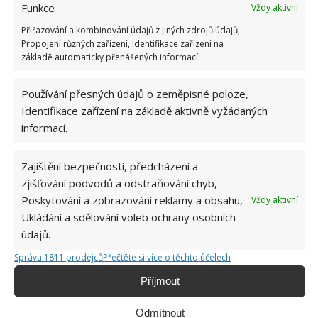
Funkce
Vždy aktivní
Přiřazování a kombinování údajů z jiných zdrojů údajů,
Propojení různých zařízení, Identifikace zařízení na
základě automaticky přenášených informací.
Používání přesných údajů o zeměpisné poloze,
Identifikace zařízení na základě aktivně vyžádaných
informací.
ČIŠTĚNÍ
DOMÁCNOST
PLÍSEŇ
Zajištění bezpečnosti, předcházení a
zjišťování podvodů a odstraňování chyb,
Poskytování a zobrazování reklamy a obsahu,
Hana Musilová
Vždy aktivní
Ukládání a sdělování voleb ochrany osobních
Do redakce Bydlimeutulne.cz se
údajů.
přidala během svých studií a práce
redaktorky ji tak nadchla, že se
Správa 1811 prodejců
Přečtěte si více o těchto účelech
rozhodla zůstat. Její v...
[Více o
Příjmout
autorovi]
Odmítnout