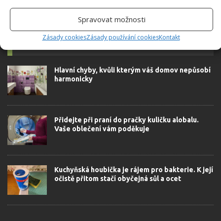
Spravovat možnosti
Zásady cookies
Zásady používání cookies
Kontakt
SOUVISEJÍCÍ ČLÁNKY
Hlavní chyby, kvůli kterým váš domov nepůsobí
harmonicky
Přidejte při praní do pračky kuličku alobalu.
Vaše oblečení vám poděkuje
Kuchyňská houbička je rájem pro bakterie. K její
očistě přitom stačí obyčejná sůl a ocet