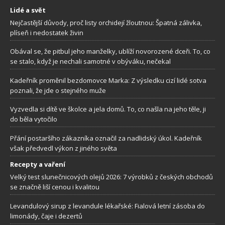
Lidé a svět
Nejčastější důvody, proč listy orchidejí žloutnou: Špatná zálivka,
plíseň i nedostatek živin
Obával se, že pitbul jeho manželky, ublíží novorozené dceři. To, co
se stalo, když je nechali samotné v obýváku, nečekal
Kadeřník proměnil bezdomovce Marka: Z výsledku cizí lidé sotva
poznali, že jde o stejného muže
Vyzvedla si dítě ve školce a jela domů. To, co našla na jeho těle, ji
do běla vytočilo
Přání postaršího zákazníka označil za nadlidský úkol. Kadeřník
však předvedl výkon z jiného světa
Recepty a vaření
Velký test slunečnicových olejů 2026: 7 výrobků z českých obchodů
se značně liší cenou i kvalitou
Levandulový sirup z levandule lékařské: Fialová letní zásoba do
limonády, čaje i dezertů