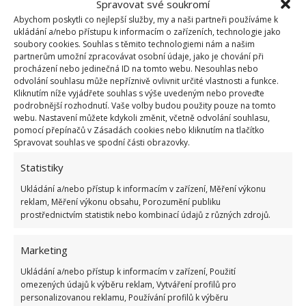
Po renovaci a spojení uvedených dvou nemovitostí
Spravovat své soukromí
Abychom poskytli co nejlepší služby, my a naši partneři používáme k
žena neváhala a ve vesnici nakupovala dál. V jejím
ukládání a/nebo přístupu k informacím o zařízeních, technologie jako
vlastnictví skončily dva penziony a další
soubory cookies. Souhlas s těmito technologiemi nám a našim
partnerům umožní zpracovávat osobní údaje, jako je chování při
nepoužívaná stará budova, kterou Meredith
procházení nebo jedinečná ID na tomto webu. Nesouhlas nebo
přeměnila na kavárnu a galerii.
Následně žena
odvolání souhlasu může nepříznivě ovlivnit určité vlastnosti a funkce.
Kliknutím níže vyjádřete souhlas s výše uvedeným nebo proveďte
požádala o italské občanství
, neboť se rozhodla v
podrobnější rozhodnutí. Vaše volby budou použity pouze na tomto
zemi žít. Na BydlímeÚtulně jsme pro vás rovněž
webu. Nastavení můžete kdykoli změnit, včetně odvolání souhlasu,
pomocí přepínačů v Zásadách cookies nebo kliknutím na tlačítko
napsali o tom, jak majitelé z Irska
přestavěli starou
Spravovat souhlas ve spodní části obrazovky.
stodolu
na rekreační objekt a nyní ho pronajímají na
Statistiky
Airbnb.
Ukládání a/nebo přístup k informacím v zařízení, Měření výkonu
Zdroje:
DailyMail
,
1EuroHouses
reklam, Měření výkonu obsahu, Porozumění publiku
prostřednictvím statistik nebo kombinací údajů z různých zdrojů.
Marketing
Ukládání a/nebo přístup k informacím v zařízení, Použití
omezených údajů k výběru reklam, Vytváření profilů pro
personalizovanou reklamu, Používání profilů k výběru