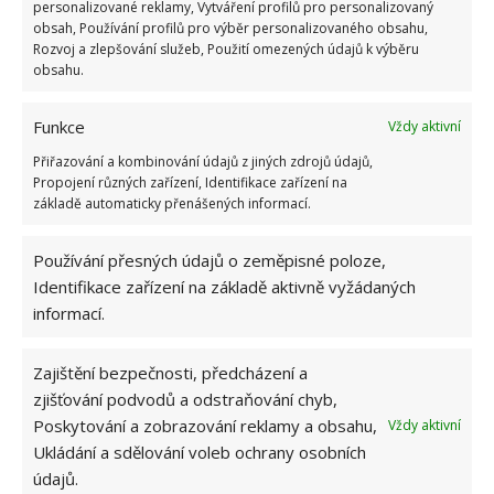
personalizované reklamy, Vytváření profilů pro personalizovaný
obsah, Používání profilů pro výběr personalizovaného obsahu,
Rozvoj a zlepšování služeb, Použití omezených údajů k výběru
obsahu.
Funkce
Vždy aktivní
Přiřazování a kombinování údajů z jiných zdrojů údajů,
Propojení různých zařízení, Identifikace zařízení na
základě automaticky přenášených informací.
Používání přesných údajů o zeměpisné poloze,
Identifikace zařízení na základě aktivně vyžádaných
BYDLENÍ
DŮM ZA JEDEN DOLAR
informací.
REKONSTRUKCE STARÉHO DOMU
STARÝ DŮM
Zajištění bezpečnosti, předcházení a
zjišťování podvodů a odstraňování chyb,
Přidejte svůj názor
Poskytování a zobrazování reklamy a obsahu,
Vždy aktivní
Ukládání a sdělování voleb ochrany osobních
KOMENTOVAT
údajů.