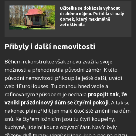
Učitelka se dokázala vyhnout
drahému nájmu. Pořídila si malý
domek, který maximálně
zefektivnila
Přibyly i další nemovitosti
Během rekonstrukce však znovu zvážila svoje
možnosti a přehodnotila původní záměr. K této
původní nemovitosti přikoupila ještě další, uvádí
web 1EuroHouses. Tu druhou hned vedle a
rafinovaným způsobem je nechala
propojit tak, že
vznikl prázdninový dům se čtyřmi pokoji
. A tak se
nakonec plán zřídit jen malé útočiště změnil na dům
snů. Ke čtyřem ložnicím jsou tu čtyři koupelny,
kuchyně, jídelní kout a obývací část. Navíc byly
zřízeny dvě terasy, vinný sklípek, krb a pec na pizzu.