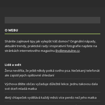
O WEBU
Sháníte zajímavé tipy jak vylepšit Váš domov? Originální nápady,
aktuální trendy, praktické rady i inspirativní fotografie najdete na
stránkách internetového magazínu
Bydlimeutulne.cz
.
Lidé a svět
Žena nevěřila, že ještě někdy potká svého psa. Nečekaný telefonát
ale zajistil jejich opětovné shledaní
Výchova dítěte občas vyžaduje důležité lekce. Jednu takovou dala
své dceři mladá matka
4letý chlapeček vydělává každý měsíc více peněz než jeho matka