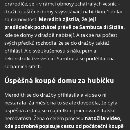
prarodiče, se – v rámci obnovy zchátralých vesnic –
draží opuštěné domy s vyvolávací nabídkou 1 dolar
za nemovitost.
Meredith zjistila, že její
pradědeček pocházel právě ze Sambuca di Sicilia
,
kde se domy v dražbě nabízejí. A tak se na počest
svých předků rozhodla, že se do dražby taktéž
přihlásí. A o své zkušenosti s nákupem a
rekonstrukcí ve vesnici Sambuca se podělila i na
sociálních sítích.
Úspěšná koupě domu za hubičku
Meredith se do dražby přihlásila a víc se o ni
nestarala. Za měsíc na to se ale dověděla, že byla
úspěšná a stala se majitelkou jmenované italské
nemovitosti. Žena o celém procesu
natočila video,
kde podrobně popisuje cestu od počáteční koupě