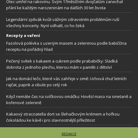
Otec umřel na rakovinu. Svým 17měsíčním dvojčatům zanechal
přání ke každým narozeninám na dalších 30 let života
Legendární zpěvák kvůli vážným zdravotním problémům ruší
všechny koncerty. Nyní odhalil, co ho čeká
Recepty a vaření
Fazolová polévka s uzeným masem a zeleninou podle babiččina
receptu na pořádný hlad
Pečený svítek s kakaem a cukrem podle prababičky: Sladká
dobrota z jednoho plechu, kterou mám v paměti z dětství
Jak na domácí lečo, které vás zahřeje v zimě: Uchová chuť letních
rajčat, paprik a cibule po celý rok
Když nemáte čas na svíčkovou omáčku: Hovězí maso na smetaně a
kořenové zelenině
Kakaový stracciatella dort se šlehačkovým krémem a hořkou
čokoládou ke kávě i pro slavnostnější příležitost
REDAKCE