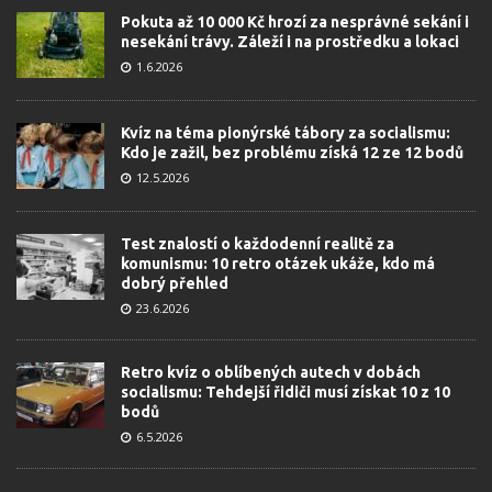
Pokuta až 10 000 Kč hrozí za nesprávné sekání i
nesekání trávy. Záleží i na prostředku a lokaci
1.6.2026
Kvíz na téma pionýrské tábory za socialismu:
Kdo je zažil, bez problému získá 12 ze 12 bodů
12.5.2026
Test znalostí o každodenní realitě za
komunismu: 10 retro otázek ukáže, kdo má
dobrý přehled
23.6.2026
Retro kvíz o oblíbených autech v dobách
socialismu: Tehdejší řidiči musí získat 10 z 10
bodů
6.5.2026