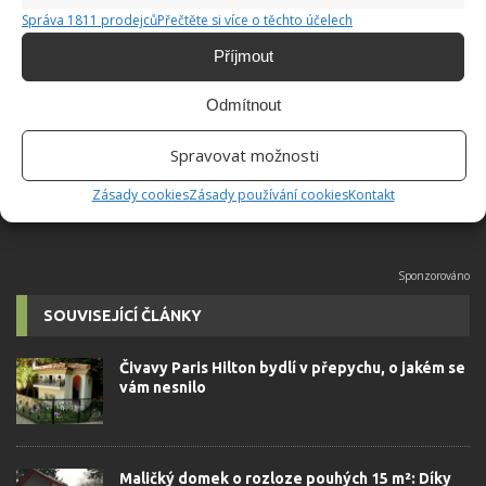
Správa 1811 prodejců
Přečtěte si více o těchto účelech
Hana Musilová
Příjmout
Do redakce Bydlimeutulne.cz se
přidala během svých studií a práce
Odmítnout
redaktorky ji tak nadchla, že se
rozhodla zůstat. Její v...
[Více o
Spravovat možnosti
autorovi]
Zásady cookies
Zásady používání cookies
Kontakt
SOUVISEJÍCÍ ČLÁNKY
Čivavy Paris Hilton bydlí v přepychu, o jakém se
vám nesnilo
Maličký domek o rozloze pouhých 15 m²: Díky