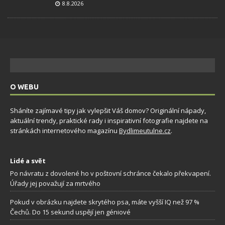
8.8.2026
O WEBU
Sháníte zajímavé tipy jak vylepšit Váš domov? Originální nápady,
aktuální trendy, praktické rady i inspirativní fotografie najdete na
stránkách internetového magazínu
Bydlimeutulne.cz
.
Lidé a svět
Po návratu z dovolené ho v poštovní schránce čekalo překvapení.
Úřady jej považují za mrtvého
Pokud v obrázku najdete skrytého psa, máte vyšší IQ než 97 %
Čechů. Do 15 sekund uspějí jen géniové