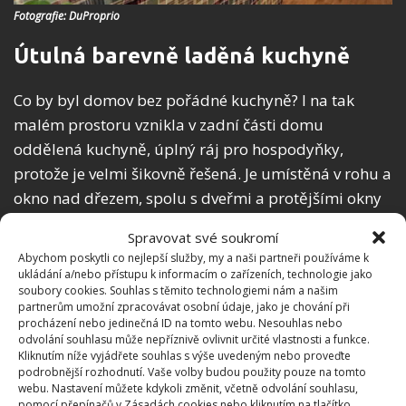
Fotografie: DuProprio
Útulná barevně laděná kuchyně
Co by byl domov bez pořádné kuchyně? I na tak
malém prostoru vznikla v zadní části domu
oddělená kuchyně, úplný ráj pro hospodyňky,
protože je velmi šikovně řešená. Je umístěná v rohu a
okno nad dřezem, spolu s dveřmi a protějšími okny
poskytuje dostatek světla.
Spravovat své soukromí
Abychom poskytli co nejlepší služby, my a naši partneři používáme k
ukládání a/nebo přístupu k informacím o zařízeních, technologie jako
soubory cookies. Souhlas s těmito technologiemi nám a našim
partnerům umožní zpracovávat osobní údaje, jako je chování při
procházení nebo jedinečná ID na tomto webu. Nesouhlas nebo
odvolání souhlasu může nepříznivě ovlivnit určité vlastnosti a funkce.
Kliknutím níže vyjádřete souhlas s výše uvedeným nebo proveďte
podrobnější rozhodnutí. Vaše volby budou použity pouze na tomto
webu. Nastavení můžete kdykoli změnit, včetně odvolání souhlasu,
pomocí přepínačů v Zásadách cookies nebo kliknutím na tlačítko