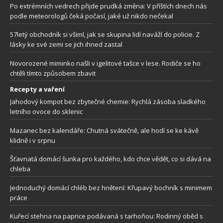
Po extrémních vedrech přijde prudká změna: V příštích dnech nás
podle meteorologů čeká počasí, jaké už nikdo nečekal
57letý obchodník si všiml, jak se skupina lidí naváží do policie. Z
lásky ke své zemi se jich ihned zastal
Novorozené miminko našli v igelitové tašce v lese. Rodiče se ho
chtěli tímto způsobem zbavit
Recepty a vaření
Jahodový kompot bez zbytečné chemie: Rychlá zásoba sladkého
letního ovoce do sklenic
Mazanec bez kalendáře: Chutná svátečně, ale hodí se ke kávě
klidně i v srpnu
Šťavnatá domácí šunka pro každého, kdo chce vědět, co si dává na
chleba
Jednoduchý domácí chléb bez hnětení: Křupavý bochník s minimem
práce
Kuřecí stehna na paprice podávaná s tarhoňou: Rodinný oběd s