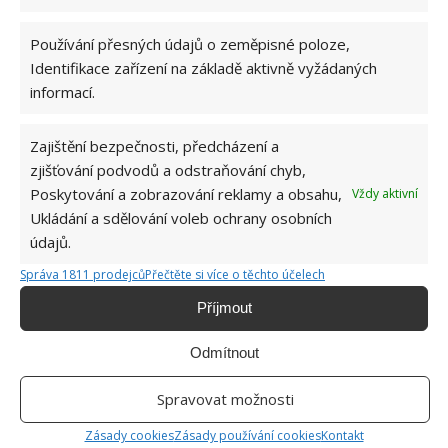
Používání přesných údajů o zeměpisné poloze,
Identifikace zařízení na základě aktivně vyžádaných
informací.
Zajištění bezpečnosti, předcházení a
zjišťování podvodů a odstraňování chyb,
Poskytování a zobrazování reklamy a obsahu,
Vždy aktivní
Fotografie: DuProprio
Ukládání a sdělování voleb ochrany osobních
údajů.
Suterén tvoří ložnice, prádelna a
Správa 1811 prodejců
Přečtěte si více o těchto účelech
sklep
Příjmout
Také jste si říkali, kde se skrývá ložnice? Majitelé jí
Odmítnout
vhodně umístili do suterénu, přičemž je dostatečně
velká s malým okénkem, kterým proniká denní
Spravovat možnosti
světlo.
Zásady cookies
Zásady používání cookies
Kontakt