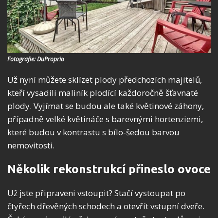
Fotografie: DuProprio
Už nyní můžete sklízet plody předchozích majitelů,
kteří vysadili maliník plodící každoročně šťavnaté
plody. Vyjímat se budou ale také květinové záhony,
případně velké květináče s barevnými hortenziemi,
které budou v kontrastu s bílo-šedou barvou
nemovitosti.
Několik rekonstrukcí přineslo ovoce
Už jste připraveni vstoupit? Stačí vystoupat po
čtyřech dřevěných schodech a otevřít vstupní dveře.