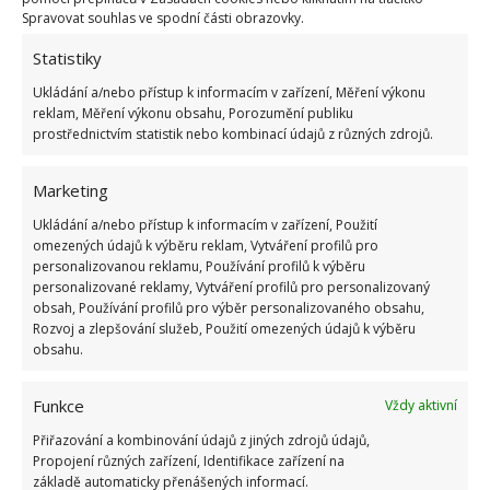
Spravovat souhlas ve spodní části obrazovky.
Statistiky
Ukládání a/nebo přístup k informacím v zařízení, Měření výkonu
reklam, Měření výkonu obsahu, Porozumění publiku
prostřednictvím statistik nebo kombinací údajů z různých zdrojů.
Fotografie: DuProprio
Marketing
Ranní posezení s šálkem kávy a omeletou je možné u
Ukládání a/nebo přístup k informacím v zařízení, Použití
malého stolku, který stačí akorát pro dvě osoby.
omezených údajů k výběru reklam, Vytváření profilů pro
Kuchyňská linka je v bílém provedení, ale mozaikové
personalizovanou reklamu, Používání profilů k výběru
prvky se dobře hodí do malého prostoru a vytváří
personalizované reklamy, Vytváření profilů pro personalizovaný
obsah, Používání profilů pro výběr personalizovaného obsahu,
útulný dojem. Patro končí koupelnou, kde se nachází
Rozvoj a zlepšování služeb, Použití omezených údajů k výběru
sprcha i vana.
obsahu.
Funkce
Vždy aktivní
Přiřazování a kombinování údajů z jiných zdrojů údajů,
Propojení různých zařízení, Identifikace zařízení na
základě automaticky přenášených informací.