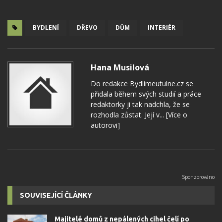
BYDLENÍ
DŘEVO
DŮM
INTERIÉR
Hana Musilová
Do redakce Bydlimeutulne.cz se
přidala během svých studií a práce
redaktorky ji tak nadchla, že se
rozhodla zůstat. Její v...
[Více o
autorovi]
SOUVISEJÍCÍ ČLÁNKY
Majitelé domů z nepálených cihel čelí po