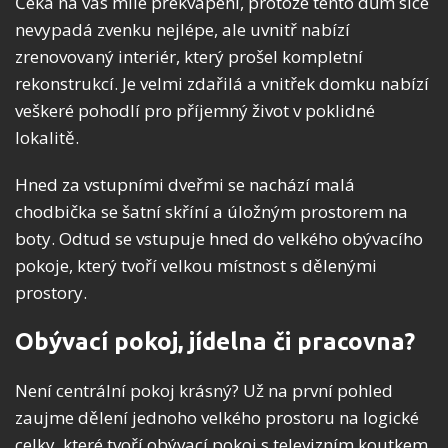
Čeká na vás milé překvapení, protože tento dům sice
nevypadá zvenku nejlépe, ale uvnitř nabízí
zrenovovaný interiér, který prošel kompletní
rekonstrukcí. Je velmi zdařilá a vnitřek domku nabízí
veškeré pohodlí pro příjemný život v poklidné
lokalitě.
Hned za vstupními dveřmi se nachází malá
chodbička se šatní skříní a úložným prostorem na
boty. Odtud se vstupuje hned do velkého obývacího
pokoje, který tvoří velkou místnost s dělenými
prostory.
Obývací pokoj, jídelna či pracovna?
Není centrální pokoj krásný? Už na první pohled
zaujme dělení jednoho velkého prostoru na logické
celky, které tvoří obývací pokoj s televizním koutkem,