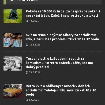
Pokuta až 10 000 Kč hrozí za nesprávné sekání i
nesekání trávy. Záleží i na prostředku a lokaci
1.6.2026
Kvíz na téma pionýrské tábory za socialismu:
Kdo je zažil, bez problému získá 12 ze 12 bodů
12.5.2026
Test znalostí o každodenní realitě za
komunismu: 10 retro otázek ukáže, kdo má
dobrý přehled
23.6.2026
Retro kvíz o oblíbených autech v dobách
socialismu: Tehdejší řidiči musí získat 10 z 10
bodů
6.5.2026