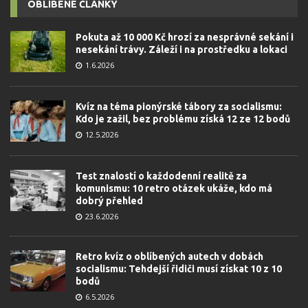
OBLÍBENÉ ČLÁNKY
Pokuta až 10 000 Kč hrozí za nesprávné sekání i
nesekání trávy. Záleží i na prostředku a lokaci
1.6.2026
Kvíz na téma pionýrské tábory za socialismu:
Kdo je zažil, bez problému získá 12 ze 12 bodů
12.5.2026
Test znalostí o každodenní realitě za
komunismu: 10 retro otázek ukáže, kdo má
dobrý přehled
23.6.2026
Retro kvíz o oblíbených autech v dobách
socialismu: Tehdejší řidiči musí získat 10 z 10
bodů
6.5.2026