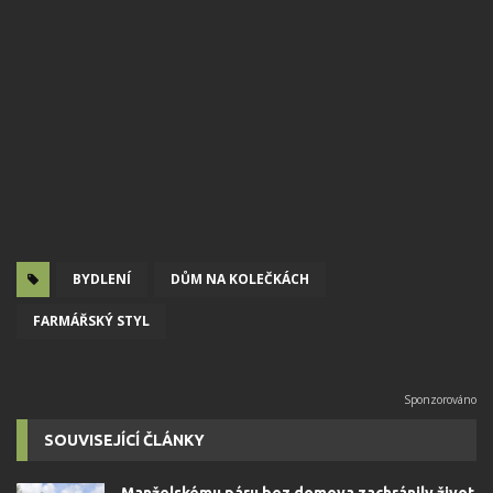
BYDLENÍ
DŮM NA KOLEČKÁCH
FARMÁŘSKÝ STYL
SOUVISEJÍCÍ ČLÁNKY
Manželskému páru bez domova zachránily život