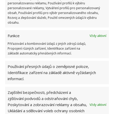
personalizovanou reklamu, Používání profilů k výběru
personalizované reklamy, Vytváření profilů pro personalizovaný
obsah, Používání profilů pro výběr personalizovaného obsahu,
Rozvoj a zlepšování služeb, Použití omezených údajů k výběru
obsahu.
Většina těchto domů, které trh nabízí je vhodná spíš
Funkce
Vždy aktivní
pro přechodné bydlení. Protože není dům spojen se
Přiřazování a kombinování údajů z jiných zdrojů údajů,
zemí, není zapotřebí stavebního povolení. To by bylo
Propojení různých zařízení, Identifikace zařízení na
nutné pouze v případě, že na pozemku nejsou
základě automaticky přenášených informací.
inženýrské sítě a nemáte možnost zajistit si
Používání přesných údajů o zeměpisné poloze,
nadzemní přípojky. Velkou předností je však
Identifikace zařízení na základě aktivně vyžádaných
možnost rychle bydlet. Financování takového domu
informací.
je možné buď spotřebitelským úvěrem, leasingem či
z vlastní kapsy. Úvěr ze stavebního spoření na to
Zajištění bezpečnosti, předcházení a
použít nelze.
zjišťování podvodů a odstraňování chyb,
Poskytování a zobrazování reklamy a obsahu,
Vždy aktivní
Ukládání a sdělování voleb ochrany osobních