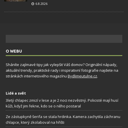
6.8.2026
O WEBU
Sháníte zajímavé tipy jak vylepšit Váš domov? Originální nápady,
aktuální trendy, praktické rady i inspirativní fotografie najdete na
stránkách internetového magazínu
Bydlimeutulne.cz
.
Lidé a svět
3letý chlapec zmizí v lese a je 2 noci nezvěstný. Policisté mají husí
kůži, když jim řekne, kdo se o něho postaral
Ze zástupkyně šerifa se stala hrdinka. Kamera zachytila záchranu
chlapce, který zkolaboval na hřišti