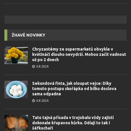
ŽHAVÉ NOVINKY
Chryzantémy ze supermarketů obvykle v
květináči dlouho nevydrží. Mohou začít vadnout
už po 2 dnech
6.8.2026
Sekundová finta, jak oloupat vejce: Díky
tomuto postupu skořápka od bílku doslova
sama odpadne
6.8.2026
Tato tajná přísada v trojobalu vždy zajistí
dokonale křupavou kůrku. Dělají to tak i
šéfkuchaři