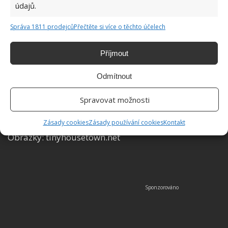
údajů.
Správa 1811 prodejců
Přečtěte si více o těchto účelech
Příjmout
Odmítnout
Spravovat možnosti
Zásady cookies
Zásady používání cookies
Kontakt
Obrázky: tinyhousetown.net