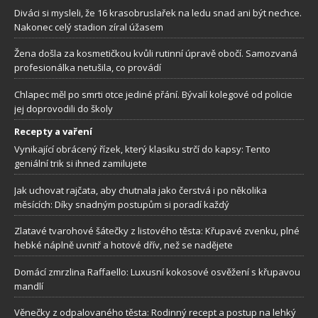
Diváci si mysleli, že 16 krasobruslařek na ledu snad ani být nechce.
Nakonec celý stadion zíral úžasem
Žena došla za kosmetičkou kvůli rutinní úpravě obočí. Samozvaná
profesionálka netušila, co provádí
Chlapec měl po smrti otce jediné přání. Bývalí kolegové od policie
jej doprovodili do školy
Recepty a vaření
Vynikající obrácený řízek, který klasiku strčí do kapsy: Tento
geniální trik si ihned zamilujete
Jak uchovat rajčata, aby chutnala jako čerstvá i po několika
měsících: Díky snadným postupům si poradí každý
Zlatavé tvarohové šátečky z listového těsta: Křupavé zvenku, plné
hebké náplně uvnitř a hotové dřív, než se nadějete
Domácí zmrzlina Raffaello: Luxusní kokosové osvěžení s křupavou
mandlí
Věnečky z odpalovaného těsta: Rodinný recept a postup na lehký