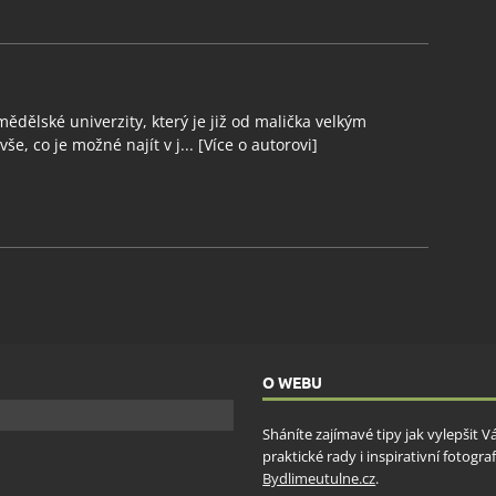
ědělské univerzity, který je již od malička velkým
še, co je možné najít v j...
[Více o autorovi]
O WEBU
Sháníte zajímavé tipy jak vylepšit 
praktické rady i inspirativní fotog
Bydlimeutulne.cz
.