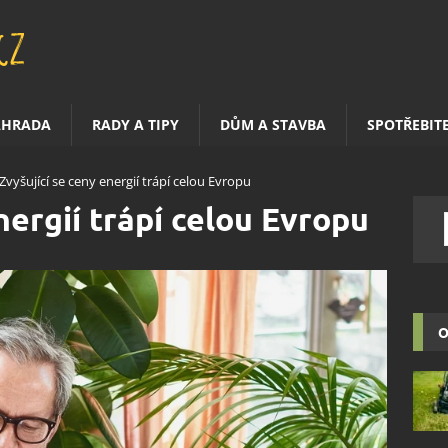
AHRADA
RADY A TIPY
DŮM A STAVBA
SPOTŘEBIT
Zvyšující se ceny energií trápí celou Evropu
nergií trápí celou Evropu
O