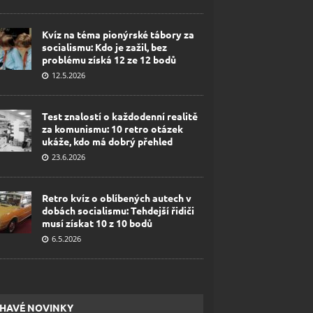
Kvíz na téma pionýrské tábory za
socialismu: Kdo je zažil, bez
problému získá 12 ze 12 bodů
12.5.2026
Test znalostí o každodenní realitě
za komunismu: 10 retro otázek
ukáže, kdo má dobrý přehled
23.6.2026
Retro kvíz o oblíbených autech v
dobách socialismu: Tehdejší řidiči
musí získat 10 z 10 bodů
6.5.2026
HAVÉ NOVINKY