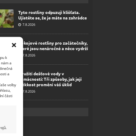
Tyto rostliny odpuzují klíšťata.
Ujistěte se, že je máte na zahrádce
7.8.2026
Pokojové rostliny pro začátečníky,
které jsou nenáročné a něco vydrží
7.8.2026
upu k
i nám a
edinečná
Využití dešťové vody v
osti a
domácnosti: Tři způsoby, jak její
měkkost promění váš úklid
Vaše volby
uhlasu,
7.8.2026
ní části
ojů.