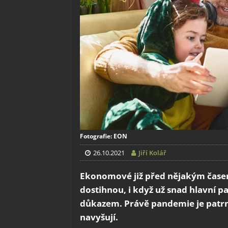
Fotografie: EON
26.10.2021
Jiří Kolář
Ekonomové již před nějakým časem 
dostihnou, i když už snad hlavní 
důkazem. Právě pandemie je patrně
navyšují.