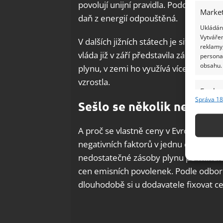
povolují unijní pravidla. Podobné opa
Market
daň z energií odpouštěná.
Ukládání
Vytvářen
V dalších jižních státech je situace p
reklamy,
vláda již v září představila záchranný 
persona
obsahu.
plynu, v zemi ho využívá více než polo
vzrostla.
Funkc
Správa 18
Sešlo se několik negativn
Přiřazov
Identifi
A proč se vlastně ceny v Evropě tak s
Použív
negativních faktorů v jednu chvíli. Co
základ
nedostatečné zásoby plynu po minulé 
cen emisních povolenek. Podle odborn
Zajišt
dlouhodobě si u dodavatele fixovat ce
odstra
Ukládá