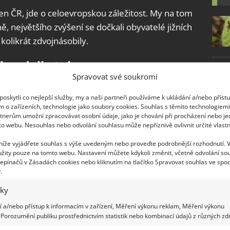
jen ČR, jde o celoevropskou záležitost. My na tom
, největšího zvýšení se dočkali obyvatelé jižních
kolikrát zdvojnásobily.
i podnikatele
Spravovat své soukromí
istní, meziročně se tam
ceny energií
navýšily o
oskytli co nejlepší služby, my a naši partneři používáme k ukládání a/nebo příst
sítky eur týdně navíc, což není malá částka.
m o zařízeních, technologie jako soubory cookies. Souhlas s těmito technologiem
tnerům umožní zpracovávat osobní údaje, jako je chování při procházení nebo j
dlo, nebo energie.
to webu. Nesouhlas nebo odvolání souhlasu může nepříznivě ovlivnit určité vlastn
 Mnohým se nevyplatí zapínat přístroje,
 níže vyjádřete souhlas s výše uvedeným nebo proveďte podrobnější rozhodnutí. 
žity pouze na tomto webu. Nastavení můžete kdykoli změnit, včetně odvolání so
v provozu. Dojdeme do tohoto stádia i u nás?
epínačů v Zásadách cookies nebo kliknutím na tlačítko Spravovat souhlas ve spod
.
ké energie
iky
španělské vlády slíbil, že do konce roku 2021 ceny
 a/nebo přístup k informacím v zařízení, Měření výkonu reklam, Měření výkonu
Porozumění publiku prostřednictvím statistik nebo kombinací údajů z různých zdr
áda sníží daň z elektrické energie na minimum, jejž