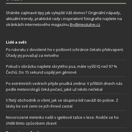
Sháníte zajímavé tipy jak vylepšit Váš domov? Originální nápady,
aktuální trendy, praktické rady i inspirativní fotografie najdete na
stránkách internetového magazínu
Bydlimeutulne.cz
.
Lidé a svět
Po návratu z dovolené ho v poštovní schránce čekalo překvapení.
Úřady jej považují za mrtvého
Pokud v obrázku najdete skrytého psa, máte vyšší IQ než 97 %
Čechů. Do 15 sekund uspějí jen géniové
Po extrémních vedrech přijde prudká změna: V příštích dnech nás
podle meteorologů čeká počasí, jaké už nikdo nečekal
57letý obchodník si všiml, jak se skupina lidí naváží do policie. Z
lásky ke své zemi se jich ihned zastal
Novorozené miminko našli v igelitové tašce v lese. Rodiče se ho
chtěli tímto způsobem zbavit