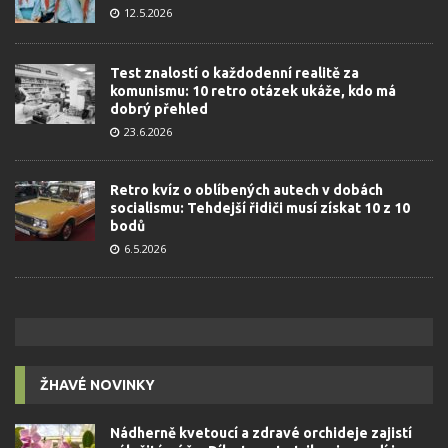
12.5.2026
Test znalostí o každodenní realitě za
komunismu: 10 retro otázek ukáže, kdo má
dobrý přehled
23.6.2026
Retro kvíz o oblíbených autech v dobách
socialismu: Tehdejší řidiči musí získat 10 z 10
bodů
6.5.2026
ŽHAVÉ NOVINKY
Nádherně kvetoucí a zdravé orchideje zajistí