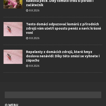
náležitá péče. Díky tomuto triku si poradí i
začátečník
8.8.2026
Tento domácí odpuzovač komárů z přírodních
zdrojů vám ušetří spoustu peněz a navíc krásně
voní
8.8.2026
Repelenty z domácích zdrojů, které hmyz
doslova nenávidí: Díky této směsi se vyhnete i
zápachu
8.8.2026
O WEBU