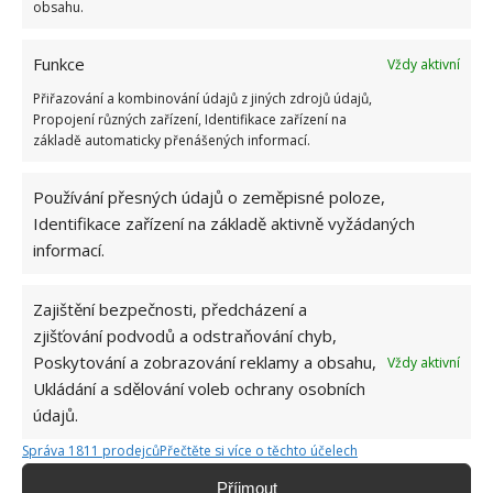
obsahu.
Dřevěná prkýnka na krájení, nádobí s dřevěnou
Funkce
Vždy aktivní
rukojetí, dřevěné lžičky – dřevo nasává nejen vodu,
Přiřazování a kombinování údajů z jiných zdrojů údajů,
ale i pachy. Postupně dojde k úplnému zničení
Propojení různých zařízení, Identifikace zařízení na
dřevěného nádobí.
základě automaticky přenášených informací.
9.Plasty
Používání přesných údajů o zeměpisné poloze,
Identifikace zařízení na základě aktivně vyžádaných
Ne každý plast se hodí do myčky. Některé jsou
informací.
vhodné, jiné se mohou díky vysoké teploty
zdeformovat. Vodítkem může být symbol o
Zajištění bezpečnosti, předcházení a
zjišťování podvodů a odstraňování chyb,
vhodnosti či nevhodnosti umývání v myčce.
Poskytování a zobrazování reklamy a obsahu,
Vždy aktivní
Ukládání a sdělování voleb ochrany osobních
10.Sklenky se štítky
údajů.
Štítky (často na zavařovacích sklenicích) se teplem
Správa 1811 prodejců
Přečtěte si více o těchto účelech
rozpustí a stejně tak i lepidlo. Zbytky hmoty, která
Příjmout