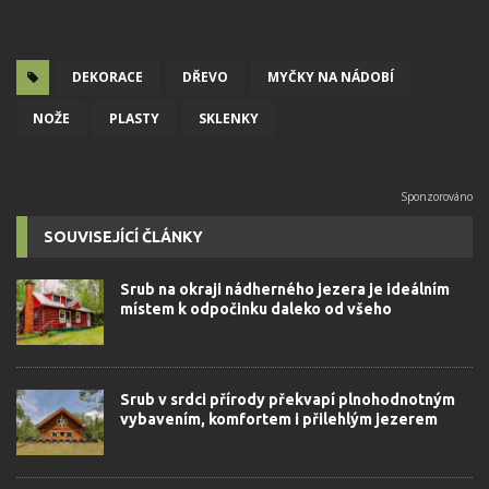
DEKORACE
DŘEVO
MYČKY NA NÁDOBÍ
NOŽE
PLASTY
SKLENKY
SOUVISEJÍCÍ ČLÁNKY
Srub na okraji nádherného jezera je ideálním
místem k odpočinku daleko od všeho
Srub v srdci přírody překvapí plnohodnotným
vybavením, komfortem i přilehlým jezerem