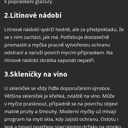
k popraskání glazury.
2.Litinové nádobí
Litinové nádobí vydrží hodně, ale za předpokladu, že
se s ním zachází, jak má. Potřebuje dostatečně
promastit a myčka pracně vytvořenou ochranu
odstraní a naruší povrch mycím přípravkem. Na
litinové nádobí zkrátka saponát nepatří.
3.Skleničky na víno
U skleniček se vždy řiďte doporučením výrobce.
Většina skleniček je křehká, zvláště na víno. Může
v myčce prasknout, případně se na povrchu objeví
matné pruhy a šmouhy. Moderní myčky už mívají
program na mytí skla, kdy zajistí ochranu, čistotu i
lesk a bývají opatřeny speciálními držáky na stopku