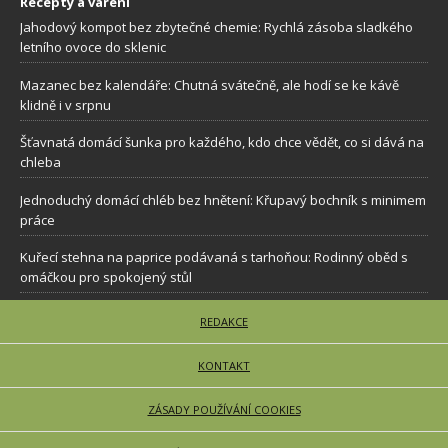
Recepty a vaření
Jahodový kompot bez zbytečné chemie: Rychlá zásoba sladkého
letního ovoce do sklenic
Mazanec bez kalendáře: Chutná svátečně, ale hodí se ke kávě
klidně i v srpnu
Šťavnatá domácí šunka pro každého, kdo chce vědět, co si dává na
chleba
Jednoduchý domácí chléb bez hnětení: Křupavý bochník s minimem
práce
Kuřecí stehna na paprice podávaná s tarhoňou: Rodinný oběd s
omáčkou pro spokojený stůl
REDAKCE
KONTAKT
ZÁSADY POUŽÍVÁNÍ COOKIES