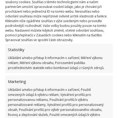
soubory cookies. Souhlas s těmito technologiemi nám a našim
partnerům umožní zpracovávat osobní údaje, jako je chování při
procházení nebo jedinečná ID na tomto webu. Nesouhlas nebo
odvolání souhlasu může nepříznivě ovlivnit určité vlastnosti a funkce.
Kliknutím níže vyjádřete souhlas s výše uvedeným nebo proveďte
podrobnější rozhodnutí. Vaše volby budou použity pouze na tomto
6.Kuchyňské nože
webu. Nastavení můžete kdykoli změnit, včetně odvolání souhlasu,
pomocí přepínačů v Zásadách cookies nebo kliknutím na tlačítko
Spravovat souhlas ve spodní části obrazovky.
Kuchyňské nože se v myčce tupí, tudíž ty, kde vám
Statistiky
skutečně jde o ostrost nože, do myčky nedávejte.
Navíc pokud má nůž dřevěnou rukojeť, riskujete, že
Ukládání a/nebo přístup k informacím v zařízení, Měření výkonu
reklam, Měření výkonu obsahu, Porozumění publiku
se rukojeť oddělí nebo praskne.
prostřednictvím statistik nebo kombinací údajů z různých zdrojů.
7.Termohrnky
Marketing
Ukládání a/nebo přístup k informacím v zařízení, Použití
Nejnovější termohrnky bývají většinou pro myčku
omezených údajů k výběru reklam, Vytváření profilů pro
bezpečné, ale naopak myčka může narušit jejich
personalizovanou reklamu, Používání profilů k výběru
schopnost izolace.
personalizované reklamy, Vytváření profilů pro personalizovaný
obsah, Používání profilů pro výběr personalizovaného obsahu,
Rozvoj a zlepšování služeb, Použití omezených údajů k výběru
8.Dřevo