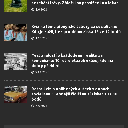
nesekání trávy. Záleží i na prostředku a lokaci
1.6.2026
Kvíz na téma pionýrské tábory za socialismu:
Kdo je zažil, bez problému získá 12 ze 12 bodů
12.5.2026
Test znalostí o každodenní realitě za
komunismu: 10 retro otázek ukáže, kdo má
dobrý přehled
23.6.2026
Retro kvíz o oblíbených autech v dobách
socialismu: Tehdejší řidiči musí získat 10 z 10
bodů
6.5.2026