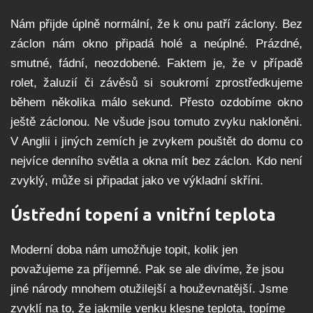
Nám přijde úplně normální, že k onu patří záclony. Bez
záclon nám okno připadá holé a neúplné. Prázdné,
smutné, fádní, neozdobené. Faktem je, že v případě
rolet, žaluzií či závěsů si soukromí zprostředkujeme
během několika málo sekund. Přesto ozdobíme okno
ještě záclonou. Ne všude jsou tomuto zvyku nakloněni.
V Anglii i jiných zemích je zvykem pouštět do domu co
nejvíce denního světla a okna mít bez záclon. Kdo není
zvyklý, může si připadat jako ve výkladní skříni.
Ústřední topení a vnitřní teplota
Moderní doba nám umožňuje topit, kolik jen
považujeme za příjemné. Pak se ale divíme, že jsou
jiné národy mnohem otužilejší a houževnatější. Jsme
zvyklí na to, že jakmile venku klesne teplota, topíme