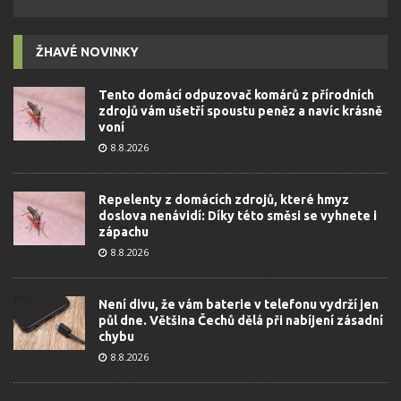
ŽHAVÉ NOVINKY
Tento domácí odpuzovač komárů z přírodních
zdrojů vám ušetří spoustu peněz a navíc krásně
voní
8.8.2026
Repelenty z domácích zdrojů, které hmyz
doslova nenávidí: Díky této směsi se vyhnete i
zápachu
8.8.2026
Není divu, že vám baterie v telefonu vydrží jen
půl dne. Většina Čechů dělá při nabíjení zásadní
chybu
8.8.2026