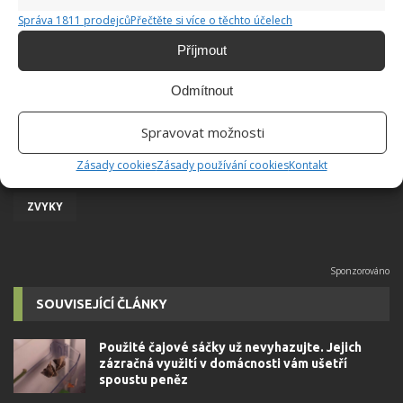
Správa 1811 prodejců
Přečtěte si více o těchto účelech
Příjmout
Odmítnout
Spravovat možnosti
KOUPELNA
PANTOFLE
PŘEDSÍŇ
Zásady cookies
Zásady používání cookies
Kontakt
TEPLOTA
TOALETA
TOPENÍ
ZÁCLONY
ZVYKY
SOUVISEJÍCÍ ČLÁNKY
Použité čajové sáčky už nevyhazujte. Jejich
zázračná využití v domácnosti vám ušetří
spoustu peněz