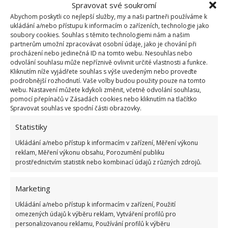
hygienického pohledu jde o velmi praktický a dobrý
Spravovat své soukromí
Abychom poskytli co nejlepší služby, my a naši partneři používáme k
zvyk.
ukládání a/nebo přístupu k informacím o zařízeních, technologie jako
soubory cookies. Souhlas s těmito technologiemi nám a našim
partnerům umožní zpracovávat osobní údaje, jako je chování při
procházení nebo jedinečná ID na tomto webu. Nesouhlas nebo
odvolání souhlasu může nepříznivě ovlivnit určité vlastnosti a funkce.
Kliknutím níže vyjádřete souhlas s výše uvedeným nebo proveďte
podrobnější rozhodnutí. Vaše volby budou použity pouze na tomto
webu. Nastavení můžete kdykoli změnit, včetně odvolání souhlasu,
pomocí přepínačů v Zásadách cookies nebo kliknutím na tlačítko
Spravovat souhlas ve spodní části obrazovky.
Statistiky
Ukládání a/nebo přístup k informacím v zařízení, Měření výkonu
reklam, Měření výkonu obsahu, Porozumění publiku
prostřednictvím statistik nebo kombinací údajů z různých zdrojů.
Marketing
Toaleta oddělená od koupelny
Ukládání a/nebo přístup k informacím v zařízení, Použití
omezených údajů k výběru reklam, Vytváření profilů pro
Oddělenou koupelnu od toalety uvidíte spíš ve starších
personalizovanou reklamu, Používání profilů k výběru