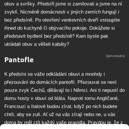
obuv a svršky. Předsíň jsme si zamilovali a jsme na ní
zvyklí. Nicméně domácnosti v jiných zemích fungují i
bez předsíně. Po otevření venkovních dveří vstoupíte
ihned do kuchyně či obývacího pokoje. Dokážete si
představit bydlení bez předsíně? Kam byste pak
ukládali obuv a věšeli kabáty?
Pantofle
K předsíni se váže odkládání obuvi a mnohdy i
přezouvání do domácích pantoflí. Přezouvat se není
pouze zvyk Čechů, dělávají to i Němci. Ani ti nepustí do
domu hosty v obuvi od bláta. Naproti tomu Angličané,
Francouzi a Italové budou zírat, když po nich budete
chtít, aby se zuli. Ať už na vás zírají nebo ne, u vás
doma by měl ctít každý vaše pravidla. Pravdou je, že z