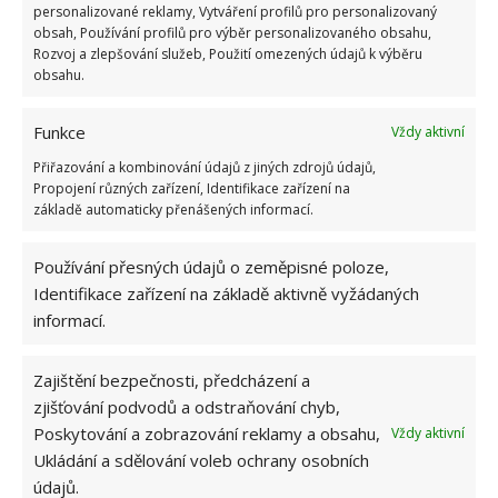
panelákových bytech a starších rodinných domech.
personalizované reklamy, Vytváření profilů pro personalizovaný
obsah, Používání profilů pro výběr personalizovaného obsahu,
Moderní koupelny a toalety už bývají spojeny
Rozvoj a zlepšování služeb, Použití omezených údajů k výběru
dohromady. V jiných zemích však asi jen zřídka
obsahu.
narazíte v domácnostech na oddělenou koupelnu a
Funkce
Vždy aktivní
toaletu.
Přiřazování a kombinování údajů z jiných zdrojů údajů,
Obrázky: pixabay, housebeautiful
Propojení různých zařízení, Identifikace zařízení na
základě automaticky přenášených informací.
Používání přesných údajů o zeměpisné poloze,
Identifikace zařízení na základě aktivně vyžádaných
informací.
Zajištění bezpečnosti, předcházení a
zjišťování podvodů a odstraňování chyb,
Poskytování a zobrazování reklamy a obsahu,
Vždy aktivní
Ukládání a sdělování voleb ochrany osobních
údajů.