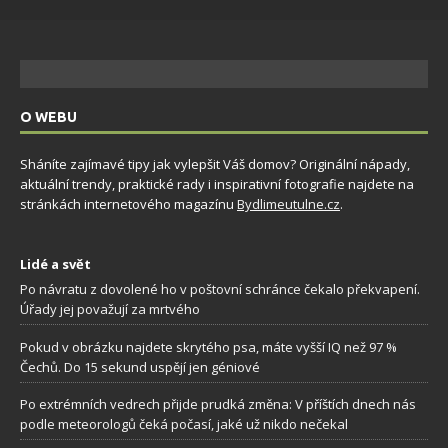
O WEBU
Sháníte zajímavé tipy jak vylepšit Váš domov? Originální nápady,
aktuální trendy, praktické rady i inspirativní fotografie najdete na
stránkách internetového magazínu
Bydlimeutulne.cz
.
Lidé a svět
Po návratu z dovolené ho v poštovní schránce čekalo překvapení.
Úřady jej považují za mrtvého
Pokud v obrázku najdete skrytého psa, máte vyšší IQ než 97 %
Čechů. Do 15 sekund uspějí jen géniové
Po extrémních vedrech přijde prudká změna: V příštích dnech nás
podle meteorologů čeká počasí, jaké už nikdo nečekal