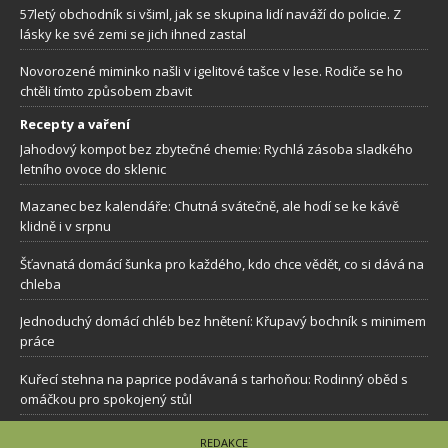
57letý obchodník si všiml, jak se skupina lidí naváží do policie. Z
lásky ke své zemi se jich ihned zastal
Novorozené miminko našli v igelitové tašce v lese. Rodiče se ho
chtěli tímto způsobem zbavit
Recepty a vaření
Jahodový kompot bez zbytečné chemie: Rychlá zásoba sladkého
letního ovoce do sklenic
Mazanec bez kalendáře: Chutná svátečně, ale hodí se ke kávě
klidně i v srpnu
Šťavnatá domácí šunka pro každého, kdo chce vědět, co si dává na
chleba
Jednoduchý domácí chléb bez hnětení: Křupavý bochník s minimem
práce
Kuřecí stehna na paprice podávaná s tarhoňou: Rodinný oběd s
omáčkou pro spokojený stůl
REDAKCE