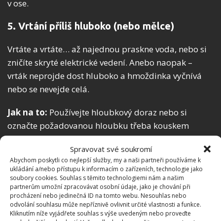
v ose.
5. Vrtání příliš hluboko (nebo mělce)
Vrtáte a vrtáte… až najednou praskne voda, nebo si
zničíte skryté elektrické vedení. Anebo naopak –
vrták neprojde dost hluboko a hmoždinka vyčnívá
nebo se nevejde celá.
Jak na to:
Používejte hloubkový doraz nebo si
označte požadovanou hloubku třeba kouskem
izolepy na vrtáku. A hlavně – před vrtáním si ověřte,
Spravovat své soukromí
že v místě nevedou žádné kabely ani trubky (např.
Abychom poskytli co nejlepší služby, my a naši partneři používáme k
pomocí detektoru vedení).
ukládání a/nebo přístupu k informacím o zařízeních, technologie jako
soubory cookies. Souhlas s těmito technologiemi nám a našim
Shrnutí aneb Jak vrtat jako profík
partnerům umožní zpracovávat osobní údaje, jako je chování při
procházení nebo jedinečná ID na tomto webu. Nesouhlas nebo
odvolání souhlasu může nepříznivě ovlivnit určité vlastnosti a funkce.
Vrtání je sice základní domácí dovednost, ale právě
Kliknutím níže vyjádřete souhlas s výše uvedeným nebo proveďte