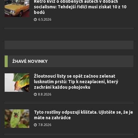
Retro kvíz o oblíbených autech v dobách
socialismu: Tehdejší řidiči musí získat 10 z 10
bodů
6.5.2026
ŽHAVÉ NOVINKY
Žloutnoucí listy se opět začnou zelenat
lusknutím prstů: Tip k nezaplacení, který
zachrání každou pokojovku
8.8.2026
Tyto rostliny odpuzují klíšťata. Ujistěte se, že je
máte na zahrádce
7.8.2026