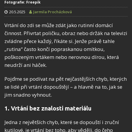
Fotografie: Freepik
20.5.2025
Jarmila Procházková
Vrtání do zdi se může zdát jako rutinní domácí
činnost. Přivrtat poličku, obraz nebo držák na televizi
zvládne přece každý, říkáte si. Jenže právě tahle
„rutina“ často končí popraskanou omítkou,
poškozeným vrtákem nebo nerovnou dírou, která
neudrží ani háček.
Pojďme se podívat na pět nejčastějších chyb, kterých
se lidé při vrtání dopouštějí – a hlavně na to, jak se
jim snadno vyhnout.
1. Vrtání bez znalosti materiálu
Jedna z největších chyb, které se dopouští i zruční
kutilové, je vrtání bez toho, aby věděli, do čeho