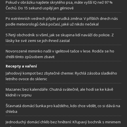
Pokud v obrázku najdete skrytého psa, máte vyšší IQ než 97 %
Čechů. Do 15 sekund uspějí jen géniové
Po extrémních vedrech přijde prudká změna: V příštích dnech nás
podle meteorologů čeká počasí, jaké už nikdo nečekal
57letý obchodník si všiml, jak se skupina lidí naváží do policie. Z
lásky ke své zemi se jich ihned zastal
Novorozené miminko našli v igelitové tašce v lese. Rodiče se ho
chtěli tímto způsobem zbavit
Recepty a vaření
Jahodový kompot bez zbytečné chemie: Rychlá zásoba sladkého
letního ovoce do sklenic
Mazanec bez kalendáře: Chutná svátečně, ale hodí se ke kávě
klidně i v srpnu
Šťavnatá domácí šunka pro každého, kdo chce vědět, co si dává na
chleba
Jednoduchý domácí chléb bez hnětení: Křupavý bochník s minimem