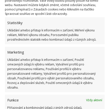
podrobnější rozhodnutí. Vaše volby budou použity pouze na tomto
základní chyby vedou k nejčastějším problémům.
webu. Nastavení můžete kdykoli změnit, včetně odvolání souhlasu,
Co si z článku odnést?
pomocí přepínačů v Zásadách cookies nebo kliknutím na tlačítko
Spravovat souhlas ve spodní části obrazovky.
Vždy zjistěte, do čeho vrtáte
Statistiky
Ukládání a/nebo přístup k informacím v zařízení, Měření výkonu
Používejte vhodné nářadí – aku vrtačka s
reklam, Měření výkonu obsahu, Porozumění publiku
příklepem je skvělým univerzálem pro domácí
prostřednictvím statistik nebo kombinací údajů z různých zdrojů.
použití
Marketing
Nezapomeňte na hmoždinky a správnou
Ukládání a/nebo přístup k informacím v zařízení, Použití
hloubku otvoru
omezených údajů k výběru reklam, Vytváření profilů pro
personalizovanou reklamu, Používání profilů k výběru
Označte si místo vrtání a buďte trpěliví
personalizované reklamy, Vytváření profilů pro personalizovaný
obsah, Používání profilů pro výběr personalizovaného obsahu,
Rozvoj a zlepšování služeb, Použití omezených údajů k výběru
Ať už připevňujete obraz, montujete poličku nebo
obsahu.
instalujete držák na televizi, správná příprava a
nářadí vám ušetří spoustu práce i nervů. A bonus?
Funkce
Vždy aktivní
Nebudete muset volat souseda nebo opraváře,
Přiřazování a kombinování údajů z jiných zdrojů údajů,