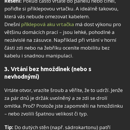
Řešení:
Pokud často vrtáte do panelů nebo cihel,
pořiďte si příklepovou vrtačku. A ideálně takovou,
která vás nebude omezovat kabelem.
Dnešní
příklepová aku vrtačka
má dost výkonu pro
většinu domácích prací – jsou lehké, pohodlné a
nezávislé na zásuvce. Například při vrtání v horní
části zdi nebo na žebříku oceníte mobilitu bez
kabelu i snadnou manipulaci.
3. Vrtání bez hmoždinek (nebo s
nevhodnými)
Vrtáte otvor, vrazíte šroub a věříte, že to udrží. Jenže
za pár dnů je držák uvolněný a ze zdi se drolí
omítka. Proč? Protože jste zapomněli na hmoždinku
– nebo zvolili špatnou velikost či typ.
Tip:
Do dutých stěn (např. sádrokartonu) patří