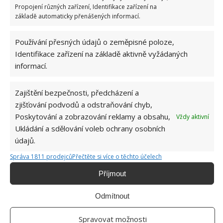
protože to zvládnete levou zadní sami.
Propojení různých zařízení, Identifikace zařízení na
základě automaticky přenášených informací.
Sponzorovaný článek
Používání přesných údajů o zeměpisné poloze,
Identifikace zařízení na základě aktivně vyžádaných
informací.
Zajištění bezpečnosti, předcházení a
Přidejte svůj názor
zjišťování podvodů a odstraňování chyb,
Poskytování a zobrazování reklamy a obsahu,
KOMENTOVAT
Vždy aktivní
Ukládání a sdělování voleb ochrany osobních
údajů.
Správa 1811 prodejců
Přečtěte si více o těchto účelech
BUĎTE PRVNÍ KDO PŘIDÁ KOMENTÁŘ
Příjmout
Napište komentář
Odmítnout
Vaše e-mailová adresa nebude zveřejněna.
Spravovat možnosti