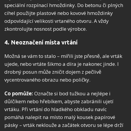
speciální rozpínací hmoždinky. Do betonu či plných
cihel použijte plastové nebo kovové hmoždinky
odpovídající velikosti vrtaného otvoru. A vždy
zkontrolujte nosnost podle výrobce.
4. Neoznačení místa vrtání
Možná se vám to stalo – mířili jste přesně, ale vrták
ujede, nebo vrtáte šikmo a díra je nakonec jinde. I
drobný posun může zničit dojem z pečlivě
vycentrovaného obrazu nebo poličky.
Co pomůže:
Označte si bod tužkou a nejlépe i
důlčíkem nebo hřebíkem, abyste zabránili ujetí
vrtáku. Při vrtání do hladkého obkladu navíc
pomáhá nalepit na místo malý kousek papírové
pásky – vrták neklouže a začátek otvoru se lépe drží