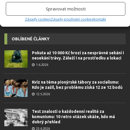
Spravovat možnosti
Zásady cookies
Zásady používání cookies
Kontakt
OBLÍBENÉ ČLÁNKY
Pokuta až 10 000 Kč hrozí za nesprávné sekání i
nesekání trávy. Záleží i na prostředku a lokaci
1.6.2026
Kvíz na téma pionýrské tábory za socialismu:
Kdo je zažil, bez problému získá 12 ze 12 bodů
12.5.2026
Test znalostí o každodenní realitě za
komunismu: 10 retro otázek ukáže, kdo má
dobrý přehled
23.6.2026