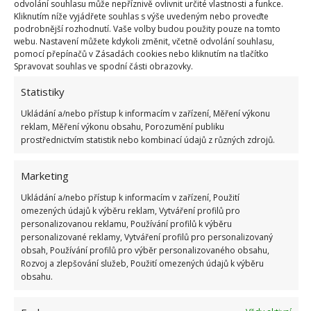
odvolání souhlasu může nepříznivě ovlivnit určité vlastnosti a funkce.
plnohodnotnou venkovní kuchyni se vším všudy,
Kliknutím níže vyjádřete souhlas s výše uvedeným nebo proveďte
podrobnější rozhodnutí. Vaše volby budou použity pouze na tomto
nejdůležitější je, abyste se v ní cítili dobře. Právě na
webu. Nastavení můžete kdykoli změnit, včetně odvolání souhlasu,
takových místech totiž vznikají ty nejkrásnější letní
pomocí přepínačů v Zásadách cookies nebo kliknutím na tlačítko
Spravovat souhlas ve spodní části obrazovky.
vzpomínky.
Statistiky
Ukládání a/nebo přístup k informacím v zařízení, Měření výkonu
reklam, Měření výkonu obsahu, Porozumění publiku
prostřednictvím statistik nebo kombinací údajů z různých zdrojů.
Přidejte svůj názor
Marketing
KOMENTOVAT
Ukládání a/nebo přístup k informacím v zařízení, Použití
omezených údajů k výběru reklam, Vytváření profilů pro
personalizovanou reklamu, Používání profilů k výběru
personalizované reklamy, Vytváření profilů pro personalizovaný
obsah, Používání profilů pro výběr personalizovaného obsahu,
BUĎTE PRVNÍ KDO PŘIDÁ KOMENTÁŘ
Rozvoj a zlepšování služeb, Použití omezených údajů k výběru
obsahu.
Napište komentář