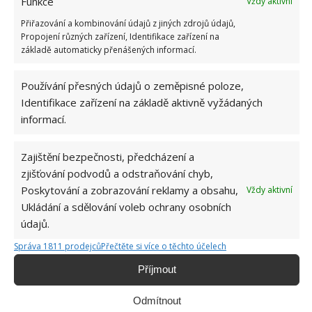
Funkce
Vždy aktivní
Vaše e-mailová adresa nebude zveřejněna.
Přiřazování a kombinování údajů z jiných zdrojů údajů,
Komentář
Propojení různých zařízení, Identifikace zařízení na
základě automaticky přenášených informací.
Používání přesných údajů o zeměpisné poloze,
Identifikace zařízení na základě aktivně vyžádaných
informací.
Jméno
*
Zajištění bezpečnosti, předcházení a
zjišťování podvodů a odstraňování chyb,
E-mail
*
Poskytování a zobrazování reklamy a obsahu,
Vždy aktivní
Ukládání a sdělování voleb ochrany osobních
Webová stránka
údajů.
Správa 1811 prodejců
Přečtěte si více o těchto účelech
Příjmout
Odmítnout