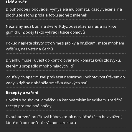
Lidé a svět
Dlouhodobě ji podváděl, vymyslela mu pomstu. Každý večer si na
plochu telefonu přidala fotku jedné z milenek
Neznámý muž bušil na dveře. Když odešel, žena našla na klice
gumičku. Zloději takto vykradli tisíce domovů
Pokud najdete skrytý citron mezi jablky a hruškami, máte mnohem
vyšší IQ, než většina Čechů
Dívenku museli uvést do kontrolovaného kómatu kvůli zlozvyku,
kterému propadlo mnoho mladých lidí
Zoufalý chlapec musel prokázat nesmírnou pohotovost útěkem do
vody, když ho naháněla smečka divokých psů
Recepty a vaření
Hovězí s houbovou omáčkou a karlovarským knedlíkem: Tradiční
recept pro rodinné obědy
Dvoubarevná hrníčková bábovka: Jak na vláčné těsto bez vážení,
které má po upečení krásnou strukturu