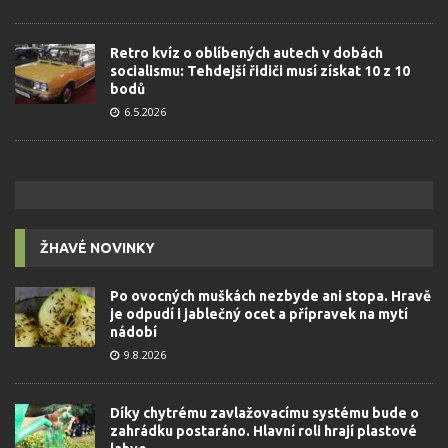
Retro kvíz o oblíbených autech v dobách
socialismu: Tehdejší řidiči musí získat 10 z 10
bodů
6.5.2026
ŽHAVÉ NOVINKY
Po ovocných muškách nezbyde ani stopa. Hravě
je odpudí i jablečný ocet a přípravek na mytí
nádobí
9.8.2026
Díky chytrému zavlažovacímu systému bude o
zahrádku postaráno. Hlavní roli hrají plastové