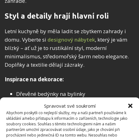
zahradě.
Styl a detaily hrají hlavní roli
Letní kuchyně by měla ladit se zbytkem zahrady i
domu. Vyberte si
designový nábytek
, který je vám
blízký – ať už je to rustikální styl, moderní
minimalismus, středomořský šarm nebo elegance.
Doplňky a textilie dělají zázraky.
Inspirace na dekorace:
Dřevěné bedýnky na bylinky
Lucerny, svíčky a proutěné koše
Spravovat své soukromí
Abychom poskytli co nejlepší služby, my a naši partneři používáme k
Barevné nádobí a keramika
ukládání a/nebo přístupu k informacím o zařízeních, technologie jako
Závěsné dekorace z přírodních materiálů
soubory cookies. Souhlas s těmito technologiemi nám a našim
partnerům umožní zpracovávat osobní údaje, jako je chování při
procházení nebo jedinečná ID na tomto webu. Nesouhlas nebo
Ať už si vytvoříte jednoduchý koutek s grilem, nebo