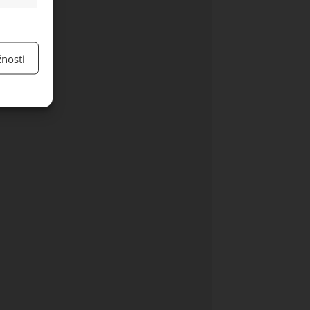
y aktivní
nosti
y aktivní