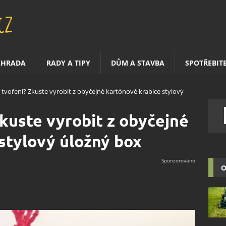
AHRADA
RADY A TIPY
DŮM A STAVBA
SPOTŘEBIT
 tvoření? Zkuste vyrobit z obyčejné kartónové krabice stylový
Zkuste vyrobit z obyčejné
stylový úložný box
O