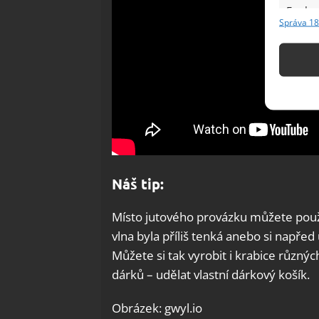
Funkc
Správa 18
Přiřazov
Identifi
Použív
základ
Zajišt
odstra
Ukládá
Náš tip:
Místo jutového provázku můžete použít
vlna byla příliš tenká anebo si napřed
Můžete si tak vyrobit i krabice různý
dárků – udělat vlastní dárkový košík.
Obrázek: gwyl.io