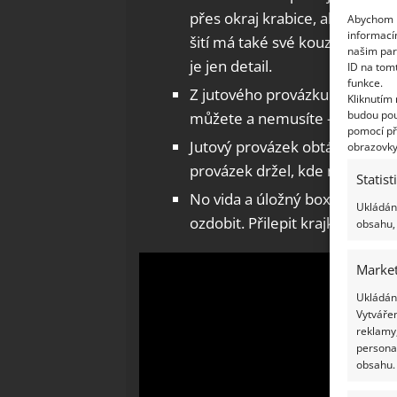
přes okraj krabice, aby se vytv
Abychom p
informací
šití má také své kouzlo. Lem o
našim par
je jen detail.
ID na tom
funkce.
Z jutového provázku si nyní upl
Kliknutím
budou pou
můžete a nemusíte – je to na 
pomocí př
Jutový provázek obtáčejte kole
obrazovky
provázek držel, kde má.
Statist
No vida a úložný box je na svět
Ukládání
ozdobit. Přilepit krajku, kytičku
obsahu, 
Market
Ukládání
Vytvářen
reklamy,
persona
obsahu.