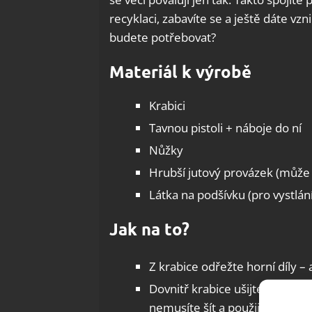
recyklaci, zabavíte se a ještě dáte vzn
budete potřebovat?
Materiál k výrobě
Krabici
Tavnou pistoli + náboje do ní
Nůžky
Hrubší jutový provázek (může b
Látka na podšívku (pro vystlán
Jak na to?
Z krabice odřežte horní díly –
Dovnitř krabice ušijte podšívk
nemusíte šít a použijte pouze 