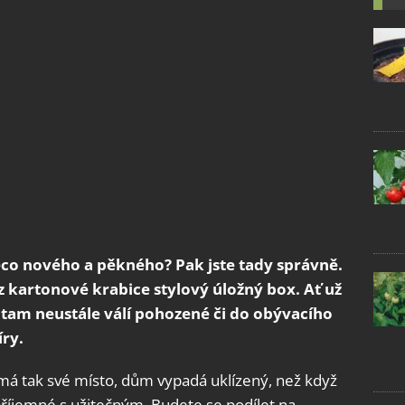
něco nového a pěkného? Pak jste tady správně.
z kartonové krabice stylový úložný box. Ať už
 tam neustále válí pohozené či do obývacího
ry.
 má tak své místo, dům vypadá uklízený, než když
e příjemné s užitečným. Budete se podílet na