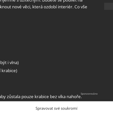
iknout nové věci, která ozdobí interiér. Co vše
ýt i vlna)
í krabice)
 aby zůstala pouze krabice bez víka nahoře.
u (dá se to zvládnout i ručně), případně vůbec
Spravovat své soukromí
lepidlo z tavné pistole. Látku nahoře přehněte