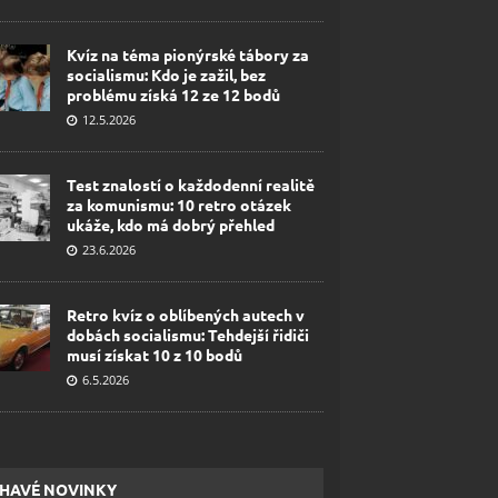
Kvíz na téma pionýrské tábory za
socialismu: Kdo je zažil, bez
problému získá 12 ze 12 bodů
12.5.2026
Test znalostí o každodenní realitě
za komunismu: 10 retro otázek
ukáže, kdo má dobrý přehled
23.6.2026
Retro kvíz o oblíbených autech v
dobách socialismu: Tehdejší řidiči
musí získat 10 z 10 bodů
6.5.2026
HAVÉ NOVINKY