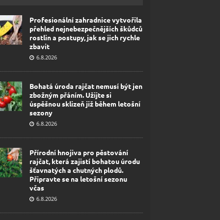
Profesionální zahradnice vytvořila
přehled nejnebezpečnějších škůdců
rostlin a postupy, jak se jich rychle
zbavit
6.8.2026
Bohatá úroda rajčat nemusí být jen
zbožným přáním. Užijte si
úspěšnou sklizeň již během letošní
sezony
6.8.2026
Přírodní hnojiva pro pěstování
rajčat, která zajistí bohatou úrodu
šťavnatých a chutných plodů.
Připravte se na letošní sezonu
včas
6.8.2026