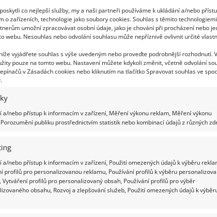
ořil nařasený lem. Verze s lepidlem je rychlejší, ale
oskytli co nejlepší služby, my a naši partneři používáme k ukládání a/nebo příst
m o zařízeních, technologie jako soubory cookies. Souhlas s těmito technologiem
hnuté látky můžete totiž prošít ozdobně, ale to už
tnerům umožní zpracovávat osobní údaje, jako je chování při procházení nebo j
to webu. Nesouhlas nebo odvolání souhlasu může nepříznivě ovlivnit určité vlastn
eťte úchytky a přilepte je ke krabici. Ty tam dávat
 níže vyjádřete souhlas s výše uvedeným nebo proveďte podrobnější rozhodnutí. 
žity pouze na tomto webu. Nastavení můžete kdykoli změnit, včetně odvolání so
vás.
epínačů v Zásadách cookies nebo kliknutím na tlačítko Spravovat souhlas ve spod
m krabice a používejte přitom i tavnou pistoli, aby
.
iky
ě. Když budete chtít, můžete jej dále ještě i nějak
 a/nebo přístup k informacím v zařízení, Měření výkonu reklam, Měření výkonu
, mašli, korálky.
Porozumění publiku prostřednictvím statistik nebo kombinací údajů z různých zdr
ing
 a/nebo přístup k informacím v zařízení, Použití omezených údajů k výběru rekla
í profilů pro personalizovanou reklamu, Používání profilů k výběru personalizov
 Vytváření profilů pro personalizovaný obsah, Používání profilů pro výběr
lizovaného obsahu, Rozvoj a zlepšování služeb, Použití omezených údajů k výběr