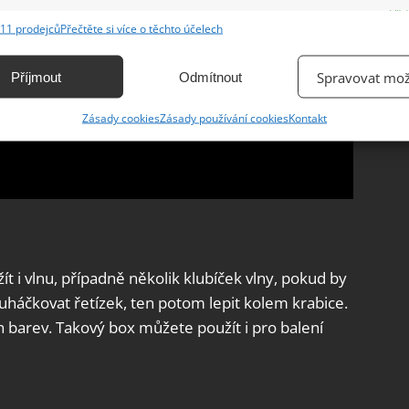
e
Vžd
11 prodejců
Přečtěte si více o těchto účelech
ání a kombinování údajů z jiných zdrojů údajů, Propojení různých zařízení,
kace zařízení na základě automaticky přenášených informací.
Spravovat mož
Příjmout
Odmítnout
ání přesných údajů o zeměpisné poloze, Identifikace zařízení na
Zásady cookies
Zásady používání cookies
Kontakt
ě aktivně vyžádaných informací.
ění bezpečnosti, předcházení a zjišťování podvodů a
ňování chyb, Poskytování a zobrazování reklamy a obsahu,
Vžd
ní a sdělování voleb ochrany osobních údajů.
 i vlnu, případně několik klubíček vlny, pokud by
 uháčkovat řetízek, ten potom lepit kolem krabice.
ch barev. Takový box můžete použít i pro balení