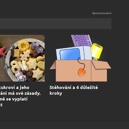
cukroví a jeho
Stěhování a 4 důležité
ání má své zásady.
kroky
ě se vyplatí
at