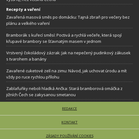
Recepty a vaření
Zavařená masová směs po domácku: Tajná zbraň pro večery bez
plánu a velkého vaření
Bramborák s kuřecí směsí: Poctivá a rychlá večeře, která spojí
křupavé brambory se šťavnatým masem v jednom
Vrstvený čokoládový zázrak: Jak na nepečený pudinkový zákusek
s tvarohem a banány
Zavařené cuketové zelí na zimu: Návod, jak uchovat úrodu a mít
vždy po ruce rychlou přílohu
Zablafuňky neboli hladká Ančka: Stará bramborová omáčka z
jižních Čech se zakysanou smetanou
REDAKCE
KONTAKT
ZÁSADY POUŽÍVÁNÍ COOKIES