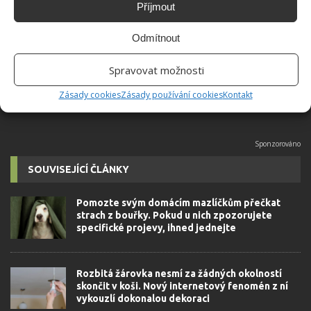
Příjmout
Absolvent České zemědělské
univerzity, který je již od malička
Odmítnout
velkým kutilem. V podstatě vše, co je
možné najít v j...
[Více o autorovi]
Spravovat možnosti
Zásady cookies
Zásady používání cookies
Kontakt
SOUVISEJÍCÍ ČLÁNKY
Pomozte svým domácím mazlíčkům přečkat
strach z bouřky. Pokud u nich zpozorujete
specifické projevy, ihned jednejte
Rozbitá žárovka nesmí za žádných okolností
skončit v koši. Nový internetový fenomén z ní
vykouzlí dokonalou dekoraci