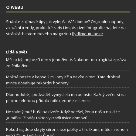
O WEBU
Sháníte zajímavé tipy jak vylepšit Váš domov? Originální nápady,
aktuální trendy, praktické rady i inspirativní fotografie najdete na
stránkách internetového magazínu
Bydlimeutulne.cz
.
Lidé a svět
Měl to být nejhezčí den v jeho životě. Nakonec mu tragická zpráva
změnila život
Možná nosíte v kapse 2 miliony Kč a nevíte o tom. Tato drobná
mince dosahuje rekordní hodnoty
Dlouhodobě ji podváděl, vymyslela mu pomstu. Každý večer si na
plochu telefonu přidala fotku jedné z milenek
Neznámý muž bušil na dveře. Když odešel, žena našla na klice
gumičku. Zloději takto vykradli tisíce domovů
Pokud najdete skrytý citron mezi jablky a hruškami, máte mnohem
vyšší IQ, než většina Čechů