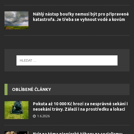
Náhlý nástup bouřky nemusí být pro připravené
katastrofa. Je třeba se vyhnout vodě a kovům
OBLÍBENÉ ČLÁNKY
Pokuta až 10 000 Kč hrozí za nesprávné sekání i
nesekání trávy. Záleží i na prostředku a lokaci
1.6.2026
Kvíz na téma pionýrské tábory za socialismu: