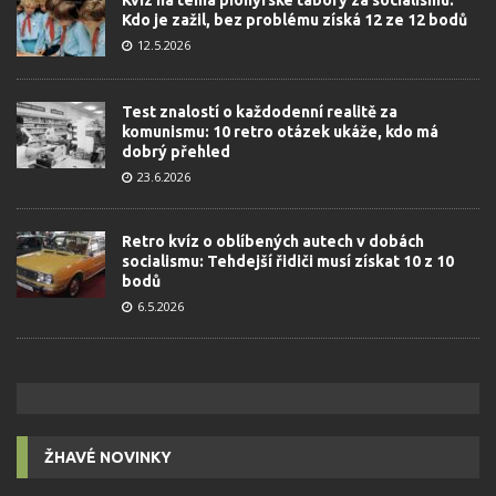
Kdo je zažil, bez problému získá 12 ze 12 bodů
12.5.2026
Test znalostí o každodenní realitě za
komunismu: 10 retro otázek ukáže, kdo má
dobrý přehled
23.6.2026
Retro kvíz o oblíbených autech v dobách
socialismu: Tehdejší řidiči musí získat 10 z 10
bodů
6.5.2026
ŽHAVÉ NOVINKY