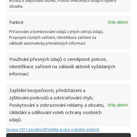
Rozvoj a zlepšování služeb, Použití omezených údajů k výběru
obsahu.
Funkce
Vždy aktivní
Přiřazování a kombinování údajů z jiných zdrojů údajů,
Propojení různých zařízení, Identifikace zařízení na
základě automaticky přenášených informací.
Používání přesných údajů o zeměpisné poloze,
Identifikace zařízení na základě aktivně vyžádaných
informací.
Zajištění bezpečnosti, předcházení a
zjišťování podvodů a odstraňování chyb,
Poskytování a zobrazování reklamy a obsahu,
Vždy aktivní
BOUŘKA
SPOTŘEBIČ
ŽÁROVKA
Ukládání a sdělování voleb ochrany osobních
údajů.
Správa 1811 prodejců
Přečtěte si více o těchto účelech
Jiří Kolář