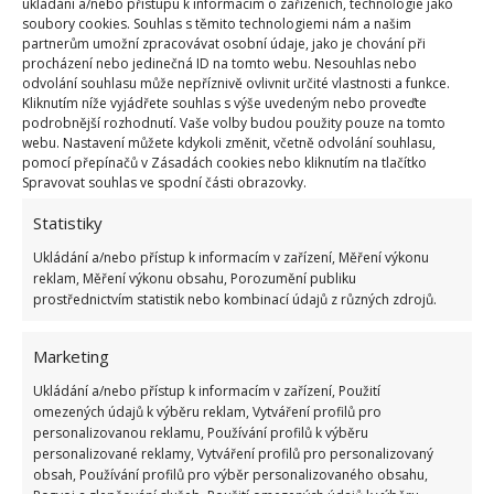
ukládání a/nebo přístupu k informacím o zařízeních, technologie jako
soubory cookies. Souhlas s těmito technologiemi nám a našim
partnerům umožní zpracovávat osobní údaje, jako je chování při
procházení nebo jedinečná ID na tomto webu. Nesouhlas nebo
Fotografie: Pixabay
odvolání souhlasu může nepříznivě ovlivnit určité vlastnosti a funkce.
Kliknutím níže vyjádřete souhlas s výše uvedeným nebo proveďte
Použití žárovky pro větší bezpečí
podrobnější rozhodnutí. Vaše volby budou použity pouze na tomto
webu. Nastavení můžete kdykoli změnit, včetně odvolání souhlasu,
pomocí přepínačů v Zásadách cookies nebo kliknutím na tlačítko
Ukázalo se, že svou bezpečnost snadno zvýšíte tím,
Spravovat souhlas ve spodní části obrazovky.
že necháte rozsvícenou jednu žárovku. Pokud by do
Statistiky
vašeho domova přece jen uhodil blesk,
přepětí v síti
Ukládání a/nebo přístup k informacím v zařízení, Měření výkonu
bude směřovat přímo k ní
a vyhne se jiným
reklam, Měření výkonu obsahu, Porozumění publiku
zařízením a spotřebičům. Vyměnit jednu žárovku
prostřednictvím statistik nebo kombinací údajů z různých zdrojů.
zvládnete levou zadní a vyhnete se opravě nebo
pořízení nové televize či jiného zařízení.
Marketing
Ukládání a/nebo přístup k informacím v zařízení, Použití
Zdroj:
Interia
omezených údajů k výběru reklam, Vytváření profilů pro
personalizovanou reklamu, Používání profilů k výběru
personalizované reklamy, Vytváření profilů pro personalizovaný
obsah, Používání profilů pro výběr personalizovaného obsahu,