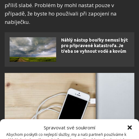
příliš slabé. Problém by mohl nastat pouze v
případě, že byste ho používali při zapojení na
nabíječku.
Náhlý nástup bouřky nemusí být
pro připravené katastrofa. Je
třeba se vyhnout vodě a kovům
Spravovat své soukromí
Abychom poskytli co nejlepší služby, my a naši partneři používáme k