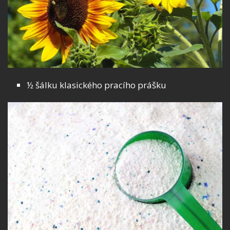
½ šálku klasického pracího prášku