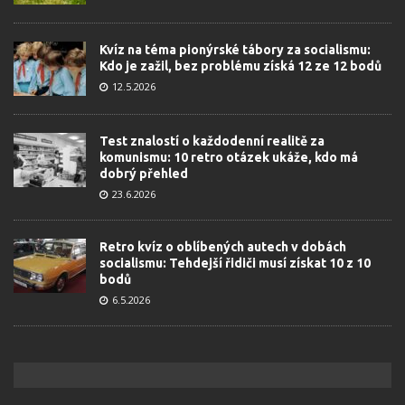
Kvíz na téma pionýrské tábory za socialismu:
Kdo je zažil, bez problému získá 12 ze 12 bodů
12.5.2026
Test znalostí o každodenní realitě za
komunismu: 10 retro otázek ukáže, kdo má
dobrý přehled
23.6.2026
Retro kvíz o oblíbených autech v dobách
socialismu: Tehdejší řidiči musí získat 10 z 10
bodů
6.5.2026