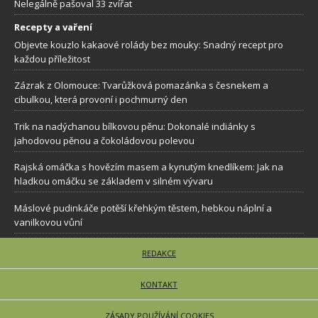
Nelegálně pašoval 33 zvířat
Recepty a vaření
Objevte kouzlo kakaové rolády bez mouky: Snadný recept pro
každou příležitost
Zázrak z Olomouce: Tvarůžková pomazánka s česnekem a
cibulkou, která provoní i pochmurný den
Trik na nadýchanou bílkovou pěnu: Dokonalé indiánky s
jahodovou pěnou a čokoládovou polevou
Rajská omáčka s hovězím masem a kynutým knedlíkem: Jak na
hladkou omáčku se základem v silném vývaru
Máslové pudinkáče potěší křehkým těstem, hebkou náplní a
vanilkovou vůní
REDAKCE
KONTAKT
ZÁSADY POUŽÍVÁNÍ COOKIES