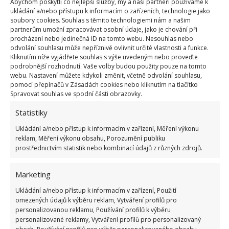
Abychom poskytli co nejlepší služby, my a naši partneři používáme k
voda nebude mít pokojovou teplotu. To bude trvat i
ukládání a/nebo přístupu k informacím o zařízeních, technologie jako
kolem několika hodin. A potom? Budete zírat, ale
soubory cookies. Souhlas s těmito technologiemi nám a našim
partnerům umožní zpracovávat osobní údaje, jako je chování při
budou dokonale bílé. V tu chvíli je můžete už jenom
procházení nebo jedinečná ID na tomto webu. Nesouhlas nebo
přemáchnout a dát schnout. My doporučujeme ještě
odvolání souhlasu může nepříznivě ovlivnit určité vlastnosti a funkce.
Kliknutím níže vyjádřete souhlas s výše uvedeným nebo proveďte
jeden krok, aby byly opravdu dokonalé.
podrobnější rozhodnutí. Vaše volby budou použity pouze na tomto
webu. Nastavení můžete kdykoli změnit, včetně odvolání souhlasu,
Po vyndání z bělícího roztoku je už stačí jenom
pomocí přepínačů v Zásadách cookies nebo kliknutím na tlačítko
Spravovat souhlas ve spodní části obrazovky.
klasicky vyprat. Až je vyndáte z pračky, tak je dejte
sušit ven, na přímé slunce. I toto výrazně napomůže
Statistiky
tomu, že se bělení ručníků touto metodou zadaří a
Ukládání a/nebo přístup k informacím v zařízení, Měření výkonu
že výsledkem bude, že budou opět zářit jako nové.
reklam, Měření výkonu obsahu, Porozumění publiku
prostřednictvím statistik nebo kombinací údajů z různých zdrojů.
Že vás nebudou trápit jak skvrny, tak hlavně různá
zašednutí a také zažloutnutí, což je u bílého prádla,
Marketing
ručníky nevyjímaje, velmi častým a problémovým
Ukládání a/nebo přístup k informacím v zařízení, Použití
jevem.
omezených údajů k výběru reklam, Vytváření profilů pro
personalizovanou reklamu, Používání profilů k výběru
Fotografie: Freepik, Pixabay
personalizované reklamy, Vytváření profilů pro personalizovaný