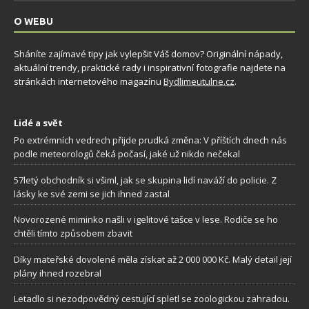
O WEBU
Sháníte zajímavé tipy jak vylepšit Váš domov? Originální nápady,
aktuální trendy, praktické rady i inspirativní fotografie najdete na
stránkách internetového magazínu
Bydlimeutulne.cz
.
Lidé a svět
Po extrémních vedrech přijde prudká změna: V příštích dnech nás
podle meteorologů čeká počasí, jaké už nikdo nečekal
57letý obchodník si všiml, jak se skupina lidí naváží do policie. Z
lásky ke své zemi se jich ihned zastal
Novorozené miminko našli v igelitové tašce v lese. Rodiče se ho
chtěli tímto způsobem zbavit
Díky mateřské dovolené měla získat až 2 000 000 Kč. Malý detail její
plány ihned rozebral
Letadlo si nezodpovědný cestující spletl se zoologickou zahradou.