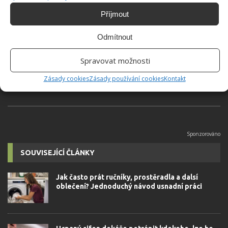
Příjmout
Hana Musilová
Odmítnout
Do redakce Bydlimeutulne.cz se
přidala během svých studií a práce
redaktorky ji tak nadchla, že se
Spravovat možnosti
rozhodla zůstat. Její v...
[Více o
Zásady cookies
Zásady používání cookies
Kontakt
autorovi]
SOUVISEJÍCÍ ČLÁNKY
Jak často prát ručníky, prostěradla a dalsí
oblečení? Jednoduchý návod usnadní práci