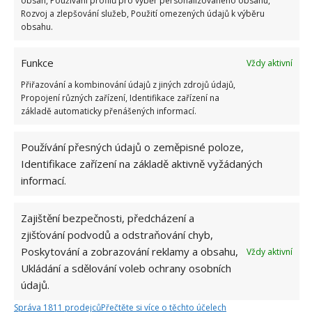
obsah, Používání profilů pro výběr personalizovaného obsahu,
Rozvoj a zlepšování služeb, Použití omezených údajů k výběru
obsahu.
Funkce
Vždy aktivní
Přiřazování a kombinování údajů z jiných zdrojů údajů,
Propojení různých zařízení, Identifikace zařízení na
základě automaticky přenášených informací.
Používání přesných údajů o zeměpisné poloze,
Identifikace zařízení na základě aktivně vyžádaných
informací.
Zajištění bezpečnosti, předcházení a
zjišťování podvodů a odstraňování chyb,
Poskytování a zobrazování reklamy a obsahu,
Vždy aktivní
Ukládání a sdělování voleb ochrany osobních
údajů.
BĚLENÍ
DOMÁCÍ PRÁCE
PRÁDLO
PRANÍ
Správa 1811 prodejců
Přečtěte si více o těchto účelech