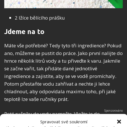
2 lžíce bělícího prášku
Jdeme na to
Máte vše potřebné? Tedy tyto tři ingredience? Pokud
ano, můžeme se pustit do práce. Jako první nalijte do
hrnce několik litrů vody a tu přiveďte k varu. Jakmile
se začne vařit, tak přidáte dané jednotlivé
ingredience a zajistíte, aby se ve vodě promíchaly.
Potom přestaňte vodu zahřívat a nechte ji lehce
chladnout, aby odpovídala maximu toho, při jaké
teplotě lze vaše ručníky prát.
Poté ručníky do vody namočte. Vložte je do
daného hrnce a nechte je tam být do doby, dokud
Spravovat své soukromí