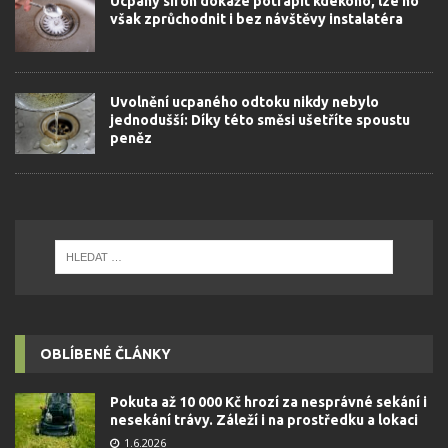
Ucpaný sifon dokáže potrápit kdekoho, lze ho
však zprůchodnit i bez návštěvy instalatéra
Uvolnění ucpaného odtoku nikdy nebylo
jednodušší: Díky této směsi ušetříte spoustu
peněz
OBLÍBENÉ ČLÁNKY
Pokuta až 10 000 Kč hrozí za nesprávné sekání i
nesekání trávy. Záleží i na prostředku a lokaci
1.6.2026