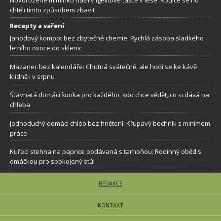
chtěli tímto způsobem zbavit
Recepty a vaření
Jahodový kompot bez zbytečné chemie: Rychlá zásoba sladkého
letního ovoce do sklenic
Mazanec bez kalendáře: Chutná svátečně, ale hodí se ke kávě
klidně i v srpnu
Šťavnatá domácí šunka pro každého, kdo chce vědět, co si dává na
chleba
Jednoduchý domácí chléb bez hnětení: Křupavý bochník s minimem
práce
Kuřecí stehna na paprice podávaná s tarhoňou: Rodinný oběd s
omáčkou pro spokojený stůl
REDAKCE
KONTAKT