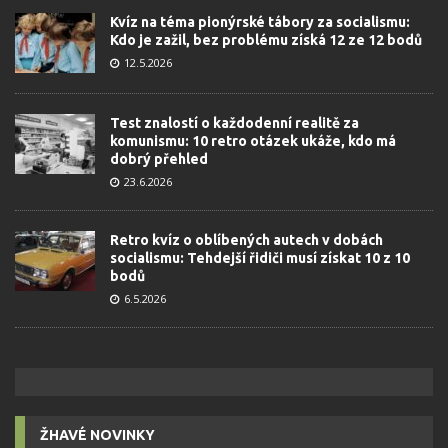
Kvíz na téma pionýrské tábory za socialismu:
Kdo je zažil, bez problému získá 12 ze 12 bodů
12.5.2026
Test znalostí o každodenní realitě za
komunismu: 10 retro otázek ukáže, kdo má
dobrý přehled
23.6.2026
Retro kvíz o oblíbených autech v dobách
socialismu: Tehdejší řidiči musí získat 10 z 10
bodů
6.5.2026
ŽHAVÉ NOVINKY