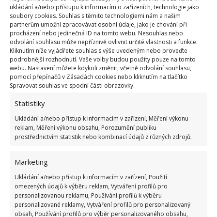
ukládání a/nebo přístupu k informacím o zařízeních, technologie jako
soubory cookies. Souhlas s těmito technologiemi nám a našim
partnerům umožní zpracovávat osobní údaje, jako je chování při
procházení nebo jedinečná ID na tomto webu. Nesouhlas nebo
odvolání souhlasu může nepříznivě ovlivnit určité vlastnosti a funkce.
Kliknutím níže vyjádřete souhlas s výše uvedeným nebo proveďte
podrobnější rozhodnutí. Vaše volby budou použity pouze na tomto
Fotografie: Pixabay
webu. Nastavení můžete kdykoli změnit, včetně odvolání souhlasu,
pomocí přepínačů v Zásadách cookies nebo kliknutím na tlačítko
Ať už se nacházíte v hotelovém pokoji, nebo jste
Spravovat souhlas ve spodní části obrazovky.
ubytování na jiném místě, mějte na paměti, že
Statistiky
uzamčené dveře a okna zvyšují vaši bezpečnost.
Ukládání a/nebo přístup k informacím v zařízení, Měření výkonu
Předtím, než se ubytujete na novém místě
,
reklam, Měření výkonu obsahu, Porozumění publiku
získejte si základní informace o okolí. Kde jsou
prostřednictvím statistik nebo kombinací údajů z různých zdrojů.
nejbližší nouzové východy, jaké jsou místní zvyklosti
Marketing
a pravidla týkající se bezpečnosti? A pokud vám
někdy selže zámek u dveří, můžete si poradit díky
Ukládání a/nebo přístup k informacím v zařízení, Použití
omezených údajů k výběru reklam, Vytváření profilů pro
radám
z BydlímeÚtulně.
personalizovanou reklamu, Používání profilů k výběru
personalizované reklamy, Vytváření profilů pro personalizovaný
obsah, Používání profilů pro výběr personalizovaného obsahu,