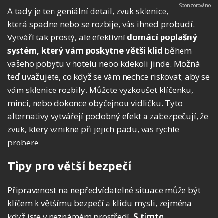
A tady je ten geniální detail, zvuk sklenice,
která spadne nebo se rozbije, vás ihned probudí.
Vytváří tak prostý, ale efektivní
domácí poplašný
systém, který vám poskytne větší klid
během
vašeho pobytu v hotelu nebo kdekoli jinde. Možná
teď uvažujete, co když se vám nechce riskovat, aby se
vám sklenice rozbily. Můžete vyzkoušet klíčenku,
minci, nebo dokonce obyčejnou vidličku. Tyto
alternativy vytvářejí podobný efekt a zabezpečují, že
zvuk, který vznikne při jejich pádu, vás rychle
probere.
Tipy pro větší bezpečí
Připravenost na nepředvídatelné situace může být
klíčem k většímu bezpečí a klidu mysli, zejména
když jste v neznámém prostředí.
S tímto