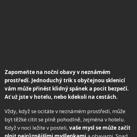
Zapomeňte na noční obavy v neznámém
prostředí. Jednoduchý trik s obyčejnou sklenicí
vám může přinést klidný spánek a pocit bezpečí.
Ať už jste v hotelu, nebo kdekoli na cestách.
Vždy, když se ocitáte v neznámém prostředí, může
být těžké cítit se plně pohodlně, zejména v hotelu.
Když v noci ležíte v posteli,
vaše mysl se může začít
plnit nejrůznějšími myšlenkami
a obavami. Snad