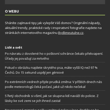
O WEBU
Sháníte zajímavé tipy jak vylepšit Váš domov? Originální nápady,
aktuální trendy, praktické rady i inspirativní fotografie najdete na
stránkách internetového magazínu
Bydlimeutulne.cz
.
Lidé a svět
Po návratu z dovolené ho v poštovní schránce čekalo překvapení.
Úřady jej považují za mrtvého
Pokud v obrázku najdete skrytého psa, máte vyšší IQ než 97 %
Čechů. Do 15 sekund uspějí jen géniové
Po extrémních vedrech přijde prudká změna: V příštích dnech nás
podle meteorologů čeká počasí, jaké už nikdo nečekal
57letý obchodník si všiml, jak se skupina lidí naváží do policie. Z
lásky ke své zemi se jich ihned zastal
Novorozené miminko našli v igelitové tašce v lese. Rodiče se ho