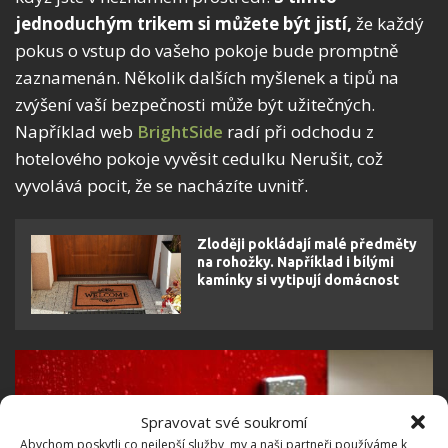
jednoduchým trikem si můžete být jistí,
že každý
pokus o vstup do vašeho pokoje bude promptně
zaznamenán. Několik dalších myšlenek a tipů na
zvýšení vaší bezpečnosti může být užitečných.
Například web
BrightSide
radí při odchodu z
hotelového pokoje vyvěsit cedulku Nerušit, což
vyvolává pocit, že se nacházíte uvnitř.
Zloději pokládají malé předměty
na rohožky. Například i bílými
kamínky si vytipují domácnost
Spravovat své soukromí
Abychom poskytli co nejlepší služby, my a naši partneři používáme k