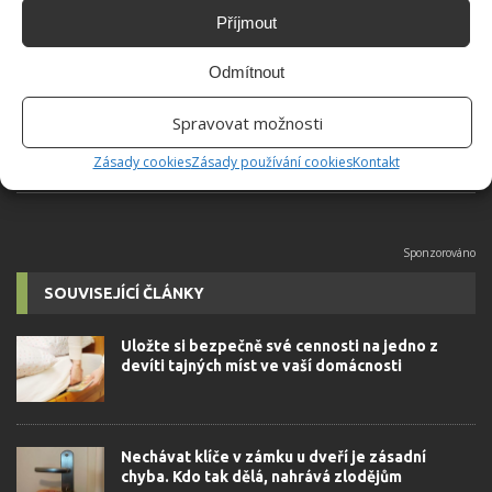
Jiří Kolář
Příjmout
Absolvent České zemědělské
univerzity, který je již od malička
Odmítnout
velkým kutilem. V podstatě vše, co je
možné najít v j...
[Více o autorovi]
Spravovat možnosti
Zásady cookies
Zásady používání cookies
Kontakt
SOUVISEJÍCÍ ČLÁNKY
Uložte si bezpečně své cennosti na jedno z
devíti tajných míst ve vaší domácnosti
Nechávat klíče v zámku u dveří je zásadní
chyba. Kdo tak dělá, nahrává zlodějům