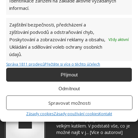
Identifikace zařízení na základě aktivně vyžádaných
informací.
Zajištění bezpečnosti, předcházení a
zjišťování podvodů a odstraňování chyb,
Poskytování a zobrazování reklamy a obsahu,
Vždy aktivní
Ukládání a sdělování voleb ochrany osobních
údajů.
Správa 1811 prodejců
Přečtěte si více o těchto účelech
Přidejte svůj názor
Příjmout
KOMENTOVAT
Odmítnout
Jiří Kolář
Spravovat možnosti
Absolvent České zemědělské
Zásady cookies
Zásady používání cookies
Kontakt
univerzity, který je již od malička
velkým kutilem. V podstatě vše, co je
možné najít v j...
[Více o autorovi]