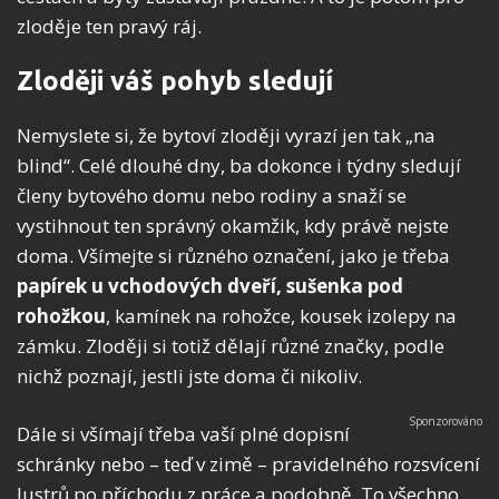
zloděje ten pravý ráj.
Zloději váš pohyb sledují
Nemyslete si, že bytoví zloději vyrazí jen tak „na
blind“. Celé dlouhé dny, ba dokonce i týdny sledují
členy bytového domu nebo rodiny a snaží se
vystihnout ten správný okamžik, kdy právě nejste
doma. Všímejte si různého označení, jako je třeba
papírek u vchodových dveří, sušenka pod
rohožkou
, kamínek na rohožce, kousek izolepy na
zámku. Zloději si totiž dělají různé značky, podle
nichž poznají, jestli jste doma či nikoliv.
Dále si všímají třeba vaší plné dopisní
schránky nebo – teď v zimě – pravidelného rozsvícení
lustrů po příchodu z práce a podobně. To všechno