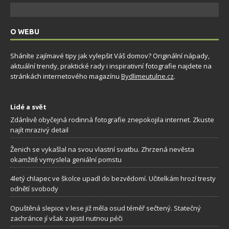
O WEBU
Sháníte zajímavé tipy jak vylepšit Váš domov? Originální nápady,
aktuální trendy, praktické rady i inspirativní fotografie najdete na
stránkách internetového magazínu
Bydlimeutulne.cz
.
Lidé a svět
Zdánlivě obyčejná rodinná fotografie znepokojila internet. Zkuste
najít mrazivý detail
Ženich se vykašlal na svou vlastní svatbu. Zhrzená nevěsta
okamžitě vymyslela geniální pomstu
4letý chlapec ve školce upadl do bezvědomí. Učitelkám hrozí tresty
odnětí svobody
Opuštěná slepice v lese již měla osud téměř sečtený. Statečný
zachránce jí však zajistil nutnou péči