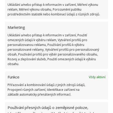
všechny hranice a jejich vynalézavost nezná mezí.
Ukládání a/nebo přístup k informacím v zařízení, Měření výkonu
Klidně rozbijí okno, do bytu se probourají přes
reklam, Měření výkonu obsahu, Porozumění publiku
prostřednictvím statistik nebo kombinací údajů z různých zdrojů.
sousední dům, vyříznou ovládací zařízení garáže.
Anebo
vykradou trezor přes díru ve venkovní zdi
,
Marketing
varuje web
ČT24
. A ještě si pro lup přijedou
Ukládání a/nebo přístup k informacím v zařízení, Použití
s náklaďákem. Na webu BydlímeÚtulně jsme pro vás
omezených údajů k výběru reklam, Vytváření profilů pro
napsali, jak můžete
vystrašit zloděje
, který by se
personalizovanou reklamu, Používání profilů k výběru
personalizované reklamy, Vytváření profilů pro personalizovaný
k vám chtěl vloupat v noci, a tudíž ho odradit od
obsah, Používání profilů pro výběr personalizovaného obsahu,
lupu.
Rozvoj a zlepšování služeb, Použití omezených údajů k výběru
obsahu.
Funkce
Vždy aktivní
Přiřazování a kombinování údajů z jiných zdrojů údajů,
Propojení různých zařízení, Identifikace zařízení na
základě automaticky přenášených informací.
Používání přesných údajů o zeměpisné poloze,