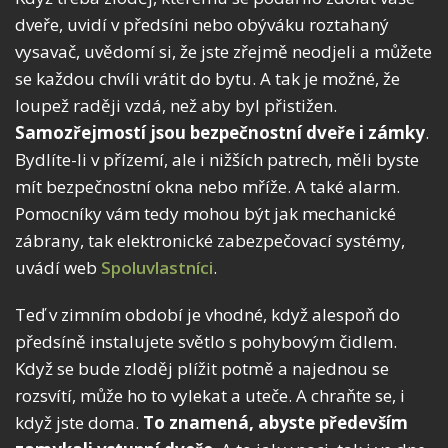
dveře, uvidí v předsíni nebo obýváku roztahaný
vysavač, uvědomí si, že jste zřejmě neodjeli a můžete
se každou chvíli vrátit do bytu. A tak je možné, že
loupež raději vzdá, než aby byl přistižen.
Samozřejmostí jsou bezpečnostní dveře i zámky
.
Bydlíte-li v přízemí, ale i nižších patrech, měli byste
mít bezpečnostní okna nebo mříže. A také alarm.
Pomocníky vám tedy mohou být jak mechanické
zábrany, tak elektronické zabezpečovací systémy,
uvádí web
Spoluvlastníci
.
Teď v zimním období je vhodné, když alespoň do
předsíně instalujete světlo s pohybovým čidlem.
Když se bude zloděj plížit potmě a najednou se
rozsvítí, může ho to vylekat a uteče. A chraňte se, i
když jste doma.
To znamená, abyste především