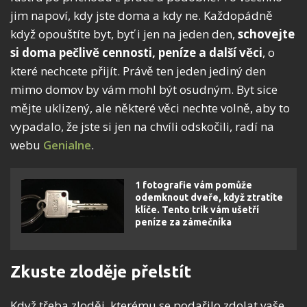
jim napoví, kdy jste doma a kdy ne. Každopádně
když opouštíte byt, byť i jen na jeden den,
schovejte
si doma pečlivě cennosti, peníze a další věci
, o
které nechcete přijít. Právě ten jeden jediný den
mimo domov by vám mohl být osudným. Byt sice
mějte uklizený, ale některé věci nechte volně, aby to
vypadalo, že jste si jen na chvíli odskočili, radí na
webu
Genialne
.
1 fotografie vám pomůže
odemknout dveře, když ztratíte
klíče. Tento trik vám ušetří
peníze za zámečníka
Zkuste zloděje přelstít
Když třeba zloděj, kterému se podařilo zdolat vaše