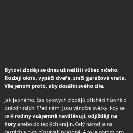
Bytoví zloději se dnes už neštítí vůbec ničeho.
Rozbijí okno, vypáčí dveře, zničí garážová vrata.
Vše jenom proto, aby dosáhli svého cíle.
Jak je známo, čas bytových zlodějů přichází hlavně o
prázdninách. Před námi jsou vánoční svátky, kdy se
celé
rodiny vzájemně navštěvují, odjíždějí na
hory
anebo do teplých krajin. Celý národ je na
cestách a byty zůstávají prázdné. A to je potom pro