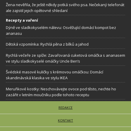
Žena nevěřila, že ještě někdy potká svého psa. Nečekaný telefonát
ale zajistil jejich opětovné shledaní
Recepty a vaření
Dýně ve sladkokyselém nálevu: Osvěžující domácí kompot bez
ananasu
Dětská vzpomínka: Rychlá pěna z bílků a jahod
Rychlá večeře ze spíže: Zavařovaná cuketová omáčka s ananasem
ve stylu sladkokyselé omáčky Uncle Ben’s
Švédské masové kuličky s krémovou omáčkou: Domácí
skandinávská klasika ve stylu IKEA
Meruňkové kostky: Neschovávejte ovoce pod těsto, nechte ho
zazářit v letním moučníku podle tohoto receptu
REDAKCE
KONTAKT