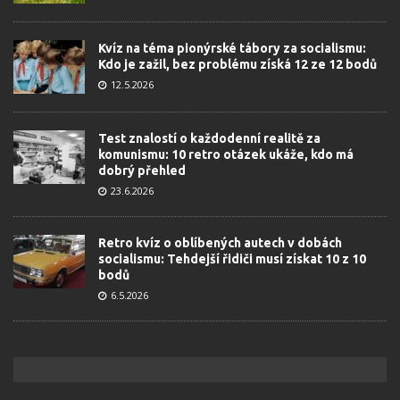
Kvíz na téma pionýrské tábory za socialismu:
Kdo je zažil, bez problému získá 12 ze 12 bodů
12.5.2026
Test znalostí o každodenní realitě za
komunismu: 10 retro otázek ukáže, kdo má
dobrý přehled
23.6.2026
Retro kvíz o oblíbených autech v dobách
socialismu: Tehdejší řidiči musí získat 10 z 10
bodů
6.5.2026