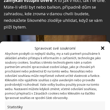
zamykali vstupní dveře
. A to jak v noci, tak i ve dne.
Máte-li větší byt nebo balkon, případně dům se
zahradou, kde zrovna v danou chvíli budete,
nedokážete šikovného zloděje uhlídat, když se vám
plíží bytem.
Spravovat své soukromí
Abychom poskytli co nejlepší služby, my a naši partneři používáme k
ukládání a/nebo přístupu k informacím o zařízeních, technologie jako
soubory cookies. Souhlas s těmito technologiemi nám a našim
partnerům umožní zpracovávat osobní údaje, jako je chování při
procházení nebo jedinečná ID na tomto webu. Nesouhlas nebo
odvolání souhlasu může nepříznivě ovlivnit určité vlastnosti a funkce.
Kliknutím níže vyjádřete souhlas s výše uvedeným nebo proveďte
podrobnější rozhodnutí. Vaše volby budou použity pouze na tomto
webu. Nastavení můžete kdykoli změnit, včetně odvolání souhlasu,
pomocí přepínačů v Zásadách cookies nebo kliknutím na tlačítko
Fotografie: Depositphotos
Spravovat souhlas ve spodní části obrazovky.
A věřte, že drzost bytových zlodějů překračuje
Statistiky