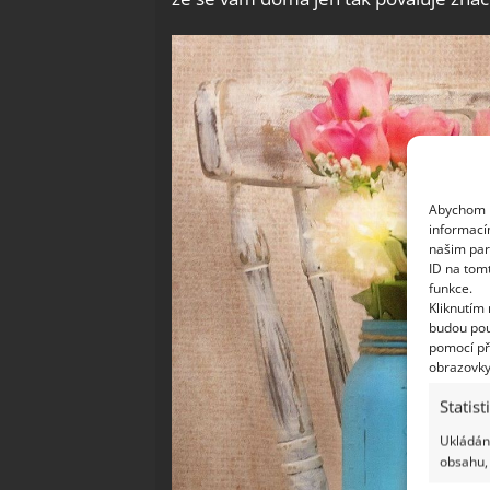
Abychom p
informací
našim par
ID na tom
funkce.
Kliknutím
budou pou
pomocí př
obrazovky
Statist
Ukládání
obsahu, 