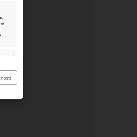
m,
ané
u
y aktivní
nosti
y aktivní