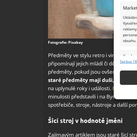
Market
Ukládání
Vytvářen
reklamy,
persona
obsahu.
Fotografie: Pixabay
Předměty ve stylu retro i vintage se 
Funkc
Správa 18
připomínají jejich mládí či dětství, jiní
Přiřazov
předměty, pokud jsou ovšem originál
Identifi
staré předměty mají duši, neboť p
Použív
na uplynulé roky i události.
Různé styl
základ
minulosti představili i na BydlímeÚtu
spotřebiče, stroje, nástroje a další po
Zajišt
odstra
Šicí stroj v hodnotě jmění
Ukládá
Zajímavým artiklem jsou staré šicí stro