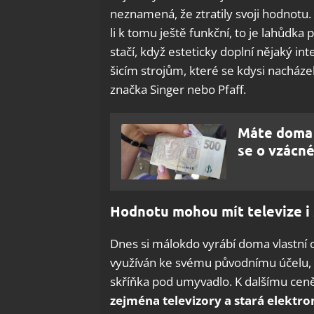
neznamená, že ztratily svoji hodnotu. 
li k tomu ještě funkční, to je lahůdk
stačí, když esteticky doplní nějaký in
šicím strojům, které se kdysi nacháze
značka Singer nebo Pfaff.
Máte doma 
se o vzácn
Hodnotu mohou mít televize i
Dnes si málokdo vyrábí doma vlastní oš
využíván ke svému původnímu účelu, te
skříňka pod umyvadlo. K dalšímu c
zejména televizory a stará elektr