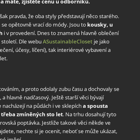
 máte, zjistěte cenu u odborníků.
šak pravda, že oba styly představují něco starého.
rá se opětovně vrací do módy. Jsou to
kousky, u
h
i v provedení. Dnes to znamená hlavně oblečení
 století. Dle webu
ASustainableCloset
je jako
čení, účesy, líčení), tak interiérové vybavení a
let.
cováním, a proto odolaly zubu času a dochovaly se
 a hlavně nadčasový. Ještě starší věci bývají
e nacházejí na půdách i ve sklepích
a spousta
 třeba zmíněných sto let
. Na trhu dosahují tyto
brovská poptávka. Jestliže takové věci někde ve
dete, nechte si je ocenit, neboť se může ukázat,
né jmění.