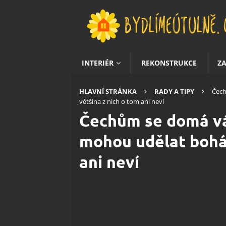
INTERIÉR
REKONSTRUKCE
Z
HLAVNÍ STRÁNKA
RADY A TIPY
Čech
většina z nich o tom ani neví
Čechům se domá vál
mohou udělat boháč
ani neví