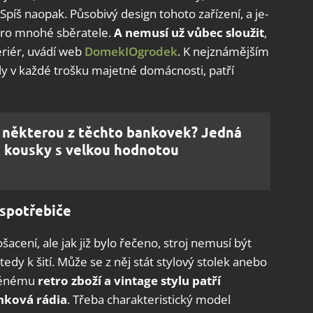
Spíš naopak. Působivý design tohoto zařízení, a je-
a pro mnohé sběratele.
A nemusí už vůbec sloužit
,
teriér, uvádí web
DomekIOgrodek
. K nejznámějším
ly v každé trošku majetné domácnosti, patří
některou z těchto bankovek? Jedná
é kousky s velkou hodnotou
 spotřebiče
acení, ale jak již bylo řečeno, stroj nemusí být
dy k šití. Může se z něj stát stylový stolek anebo
eněnému
retro zboží a vintage stylu patří
onková rádia
. Třeba charakteristický model