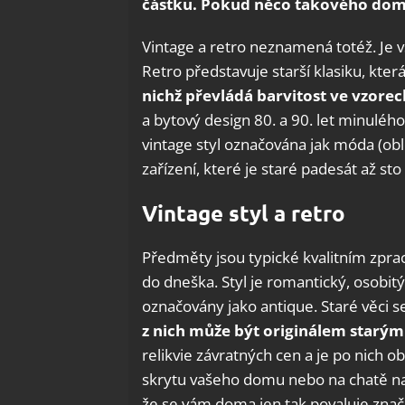
částku. Pokud něco takového doma
Vintage a retro neznamená totéž. Je v
Retro představuje starší klasiku, kte
nichž převládá barvitost ve vzorec
a bytový design 80. a 90. let minulého
vintage styl označována jak móda (oble
zařízení, které je staré padesát až sto 
Vintage styl a retro
Předměty jsou typické kvalitním zpra
do dneška. Styl je romantický, osobitý,
označovány jako antique. Staré věci s
z nich může být originálem starým
relikvie závratných cen a je po nich o
skrytu vašeho domu nebo na chatě naj
že se vám doma jen tak povaluje znač