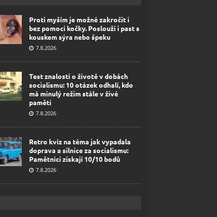
Proti myším je možné zakročit i
bez pomoci kočky. Poslouží i past s
kouskem sýra nebo špeku
7.8.2026
Test znalostí o životě v dobách
socialismu: 10 otázek odhalí, kdo
má minulý režim stále v živé
paměti
7.8.2026
Retro kvíz na téma jak vypadala
doprava a silnice za socialismu:
Pamětníci získají 10/10 bodů
7.8.2026