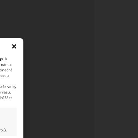
upu k
i nám a
edinečná
osti a
Vaše volby
uhlasu,
ní části
ojů.