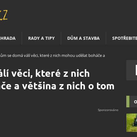
AHRADA
RADY A TIPY
DŮM A STAVBA
SPOTŘEBIT
ům se domá válí věci, které z nich mohou udělat boháče a
í věci, které z nich
e a většina z nich o tom
O