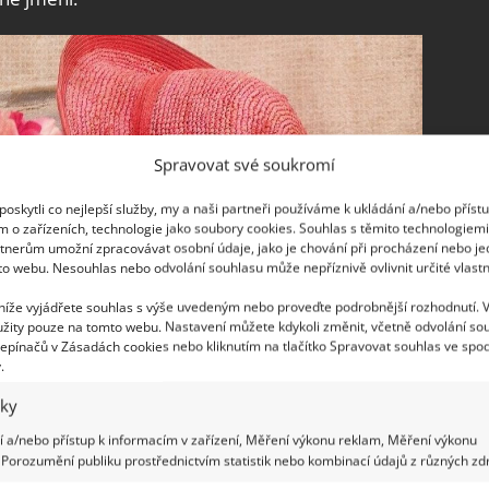
Spravovat své soukromí
oskytli co nejlepší služby, my a naši partneři používáme k ukládání a/nebo příst
m o zařízeních, technologie jako soubory cookies. Souhlas s těmito technologiem
tnerům umožní zpracovávat osobní údaje, jako je chování při procházení nebo j
to webu. Nesouhlas nebo odvolání souhlasu může nepříznivě ovlivnit určité vlastn
 níže vyjádřete souhlas s výše uvedeným nebo proveďte podrobnější rozhodnutí. 
žity pouze na tomto webu. Nastavení můžete kdykoli změnit, včetně odvolání so
epínačů v Zásadách cookies nebo kliknutím na tlačítko Spravovat souhlas ve spod
.
iky
 a/nebo přístup k informacím v zařízení, Měření výkonu reklam, Měření výkonu
Porozumění publiku prostřednictvím statistik nebo kombinací údajů z různých zdr