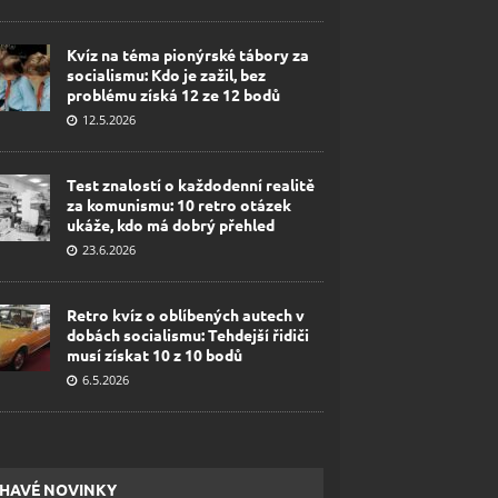
Kvíz na téma pionýrské tábory za
socialismu: Kdo je zažil, bez
problému získá 12 ze 12 bodů
12.5.2026
Test znalostí o každodenní realitě
za komunismu: 10 retro otázek
ukáže, kdo má dobrý přehled
23.6.2026
Retro kvíz o oblíbených autech v
dobách socialismu: Tehdejší řidiči
musí získat 10 z 10 bodů
6.5.2026
HAVÉ NOVINKY