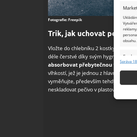
Market
Ukládání
Fotografie: Freepik
Vytvářen
reklamy,
Trik, jak uchovat pečivo 
persona
obsahu.
Vložte do chlebníku 2 kostky cukru, ja
déle čerstvé díky svým hygroskopický
Funkc
Správa 18
absorbovat přebytečnou vlhkost 
Přiřazov
Identifi
vlhkostí, jež je jednou z hlavních příč
vyměňujte, především tehdy, když za
Použív
neskladovat pečivo v plastových sáčcíc
základ
Zajišt
odstra
Ukládá