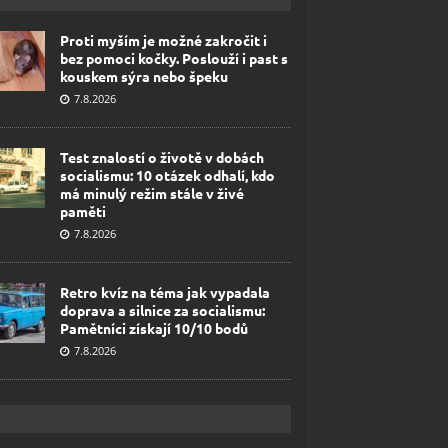
Proti myším je možné zakročit i
bez pomoci kočky. Poslouží i past s
kouskem sýra nebo špeku
7.8.2026
Test znalostí o životě v dobách
socialismu: 10 otázek odhalí, kdo
má minulý režim stále v živé
paměti
7.8.2026
Retro kvíz na téma jak vypadala
doprava a silnice za socialismu:
Pamětníci získají 10/10 bodů
7.8.2026