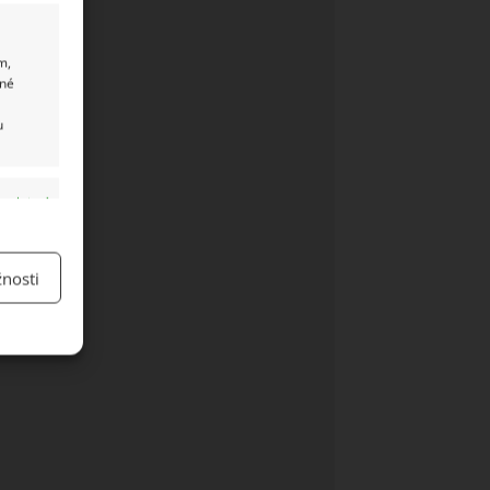
m,
ané
u
y aktivní
nosti
y aktivní