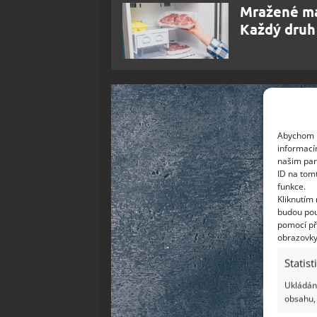
Mražené mas
Každý druh
Abychom p
informací
našim par
ID na tom
funkce.
Kliknutím
budou pou
pomocí př
obrazovky
Statist
Ukládání
obsahu, 