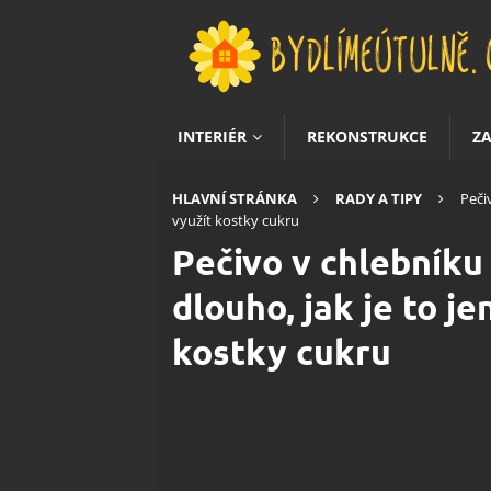
INTERIÉR
REKONSTRUKCE
Z
HLAVNÍ STRÁNKA
RADY A TIPY
Peči
využít kostky cukru
Pečivo v chlebníku
dlouho, jak je to j
kostky cukru