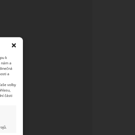
upu k
i nám a
edinečná
osti a
Vaše volby
uhlasu,
ní části
ojů.