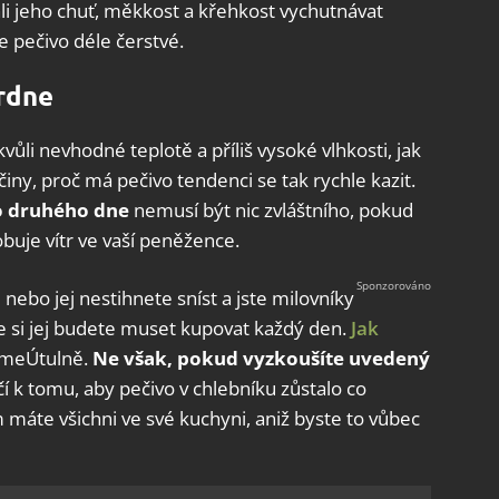
hli jeho chuť, měkkost a křehkost vychutnávat
še pečivo déle čerstvé.
vrdne
ůli nevhodné teplotě a příliš vysoké vlhkosti, jak
íčiny, proč má pečivo tendenci se tak rychle kazit.
do druhého dne
nemusí být nic zvláštního, pokud
buje vítr ve vaší peněžence.
 nebo jej nestihnete sníst a jste milovníky
že si jej budete muset kupovat každý den.
Jak
dlímeÚtulně.
Ne však, pokud vyzkoušíte uvedený
čí k tomu, aby pečivo v chlebníku zůstalo co
 máte všichni ve své kuchyni, aniž byste to vůbec