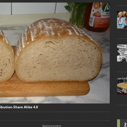
ibution-Share Alike 4.0
Ž