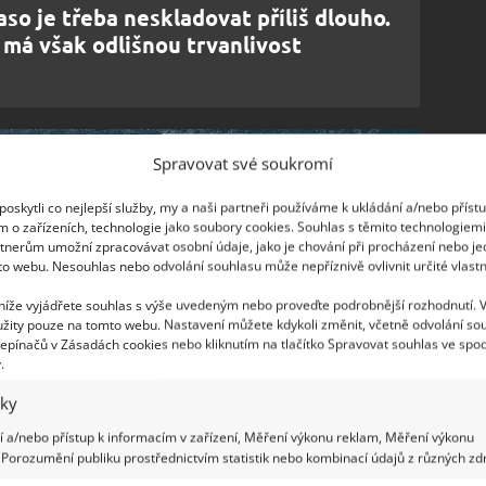
o je třeba neskladovat příliš dlouho.
 má však odlišnou trvanlivost
Spravovat své soukromí
oskytli co nejlepší služby, my a naši partneři používáme k ukládání a/nebo příst
m o zařízeních, technologie jako soubory cookies. Souhlas s těmito technologiem
tnerům umožní zpracovávat osobní údaje, jako je chování při procházení nebo j
to webu. Nesouhlas nebo odvolání souhlasu může nepříznivě ovlivnit určité vlastn
 níže vyjádřete souhlas s výše uvedeným nebo proveďte podrobnější rozhodnutí. 
žity pouze na tomto webu. Nastavení můžete kdykoli změnit, včetně odvolání so
epínačů v Zásadách cookies nebo kliknutím na tlačítko Spravovat souhlas ve spod
.
iky
 a/nebo přístup k informacím v zařízení, Měření výkonu reklam, Měření výkonu
Porozumění publiku prostřednictvím statistik nebo kombinací údajů z různých zdr