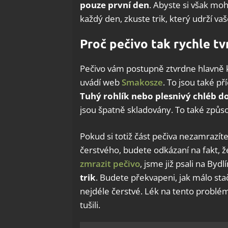
pouze první den
. Abyste si však mo
každý den, zkuste trik, který udrží va
Proč pečivo tak rychle t
Pečivo vám postupně ztvrdne hlavně kv
uvádí web
Smakosze
. To jsou také př
Tuhý rohlík nebo plesnivý chléb 
jsou špatně skladovány. To také způso
Pokud si totiž část pečiva nezamrazíte
čerstvého, budete odkázaní na fakt, 
zmrazit pečivo
, jsme již psali na By
trik
. Budete překvapeni, jak málo sta
nejdéle čerstvé. Lék na tento problém
tušili.