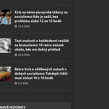
Kvíz na téma pionýrské tábory za
socialismu: Kdo je zažil, bez
problému získá 12 ze 12 bodů
12.5.2026
Test znalostí o každodenní realitě
za komunismu: 10 retro otázek
ukáže, kdo má dobrý přehled
23.6.2026
Retro kvíz o oblíbených autech v
dobách socialismu: Tehdejší řidiči
musí získat 10 z 10 bodů
6.5.2026
HAVÉ NOVINKY