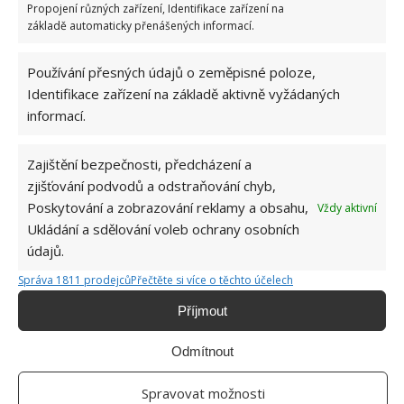
Propojení různých zařízení, Identifikace zařízení na
Retro kvíz o oblíbených autech v dobách
základě automaticky přenášených informací.
socialismu: Tehdejší řidiči musí získat 10 z 10
bodů
Používání přesných údajů o zeměpisné poloze,
6.5.2026
Identifikace zařízení na základě aktivně vyžádaných
informací.
Zajištění bezpečnosti, předcházení a
zjišťování podvodů a odstraňování chyb,
ŽHAVÉ NOVINKY
Poskytování a zobrazování reklamy a obsahu,
Vždy aktivní
Ukládání a sdělování voleb ochrany osobních
Tyto rostliny odpuzují klíšťata. Ujistěte se, že je
údajů.
máte na zahrádce
7.8.2026
Správa 1811 prodejců
Přečtěte si více o těchto účelech
Příjmout
Pokojové rostliny pro začátečníky, které jsou
nenáročné a něco vydrží
Odmítnout
7.8.2026
Spravovat možnosti