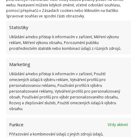
webu. Nastavení můžete kdykoli změnit, včetně odvolání souhlasu,
pomocí přepínačů v Zásadách cookies nebo kliknutím na tlačítko
Spravovat souhlas ve spodní části obrazovky.
Statistiky
OBLÍBENÉ ČLÁNKY
Ukládání a/nebo přístup k informacím v zařízení, Měření výkonu
reklam, Měření výkonu obsahu, Porozumění publiku
Pokuta až 10 000 Kč hrozí za nesprávné sekání i
prostřednictvím statistik nebo kombinací údajů z různých zdrojů.
nesekání trávy. Záleží i na prostředku a lokaci
1.6.2026
Marketing
Ukládání a/nebo přístup k informacím v zařízení, Použití
Kvíz na téma pionýrské tábory za socialismu:
omezených údajů k výběru reklam, Vytváření profilů pro
Kdo je zažil, bez problému získá 12 ze 12 bodů
personalizovanou reklamu, Používání profilů k výběru
12.5.2026
personalizované reklamy, Vytváření profilů pro personalizovaný
obsah, Používání profilů pro výběr personalizovaného obsahu,
Rozvoj a zlepšování služeb, Použití omezených údajů k výběru
Test znalostí o každodenní realitě za
obsahu.
komunismu: 10 retro otázek ukáže, kdo má
dobrý přehled
Funkce
Vždy aktivní
23.6.2026
Přiřazování a kombinování údajů z jiných zdrojů údajů,