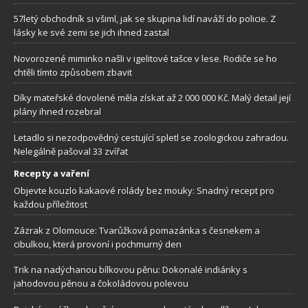
57letý obchodník si všiml, jak se skupina lidí naváží do policie. Z
lásky ke své zemi se jich ihned zastal
Novorozené miminko našli v igelitové tašce v lese. Rodiče se ho
chtěli tímto způsobem zbavit
Díky mateřské dovolené měla získat až 2 000 000 Kč. Malý detail její
plány ihned rozebral
Letadlo si nezodpovědný cestující spletl se zoologickou zahradou.
Nelegálně pašoval 33 zvířat
Recepty a vaření
Objevte kouzlo kakaové rolády bez mouky: Snadný recept pro
každou příležitost
Zázrak z Olomouce: Tvarůžková pomazánka s česnekem a
cibulkou, která provoní i pochmurný den
Trik na nadýchanou bílkovou pěnu: Dokonalé indiánky s
jahodovou pěnou a čokoládovou polevou