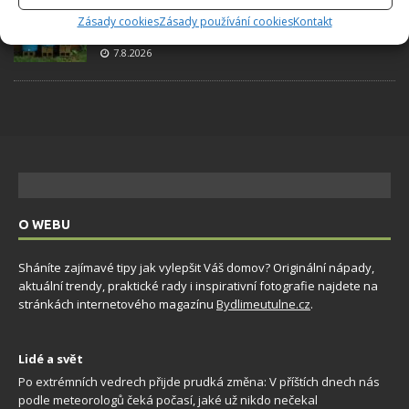
Využití dešťové vody v domácnosti: Tři
Zásady cookies
Zásady používání cookies
Kontakt
způsoby, jak její měkkost promění váš úklid
7.8.2026
O WEBU
Sháníte zajímavé tipy jak vylepšit Váš domov? Originální nápady,
aktuální trendy, praktické rady i inspirativní fotografie najdete na
stránkách internetového magazínu
Bydlimeutulne.cz
.
Lidé a svět
Po extrémních vedrech přijde prudká změna: V příštích dnech nás
podle meteorologů čeká počasí, jaké už nikdo nečekal