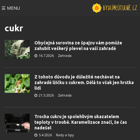
☰ MENU
cukr
Obyčejná surovina ze špajzu vám pomůže
zahubit veškerý plevel na vaší zahradě
16.7.2026
Zahrada
Z tohoto důvodu je důležité nechávat na
zahradě lžičku s cukrem. Dělá to však jen hrstka
lidí
21.5.2026
Zahrada
Trocha cukru je spolehlivým ukazatelem
teploty v troubě. Karamelizace značí, že čas
nadešel
5.4.2026
Rady a tipy