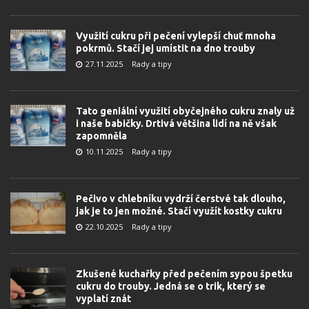
Využití cukru při pečení vylepší chuť mnoha
pokrmů. Stačí jej umístit na dno trouby
27.11.2025
Rady a tipy
Tato geniální využití obyčejného cukru znaly už
i naše babičky. Drtivá většina lidí na ně však
zapomněla
10.11.2025
Rady a tipy
Pečivo v chlebníku vydrží čerstvé tak dlouho,
jak je to jen možné. Stačí využít kostky cukru
22.10.2025
Rady a tipy
Zkušené kuchařky před pečením sypou špetku
cukru do trouby. Jedná se o trik, který se
vyplatí znát