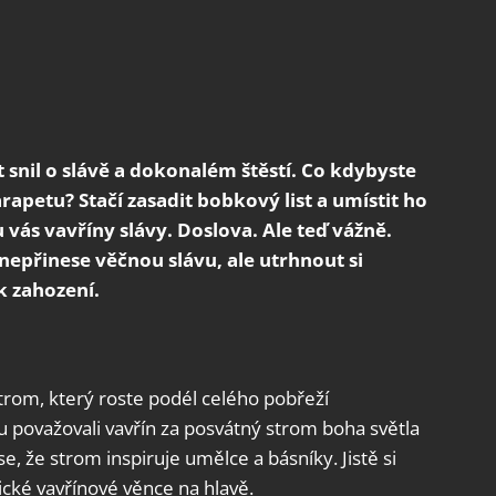
 snil o slávě a dokonalém štěstí. Co kdybyste
apetu? Stačí zasadit bobkový list a umístit ho
 vás vavříny slávy. Doslova. Ale teď vážně.
epřinese věčnou slávu, ale utrhnout si
k zahození.
 strom, který roste podél celého pobřeží
považovali vavřín za posvátný strom boha světla
, že strom inspiruje umělce a básníky. Jistě si
ické vavřínové věnce na hlavě.