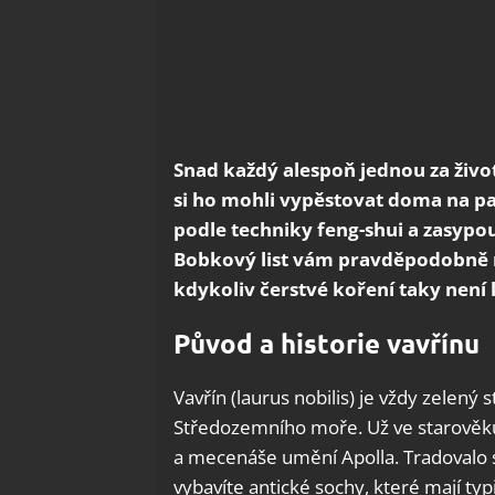
Snad každý alespoň jednou za život
si ho mohli vypěstovat doma na par
podle techniky feng-shui a zasypou
Bobkový list vám pravděpodobně n
kdykoliv čerstvé koření taky není 
Původ a historie vavřínu
Vavřín (laurus nobilis) je vždy zelený
Středozemního moře. Už ve starověku 
a mecenáše umění Apolla. Tradovalo se
vybavíte antické sochy, které mají typ