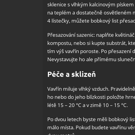
sklenice s vlhkým kalcinovým pískem (d
na teplém a dostatečně osvětleném mís
4 lístečky, můžete bobkový list přesad
Přesazování sazenic: naplňte květináč 
kompostu, nebo si kupte substrát, kte
tím výš vavřín poroste. Po přesazení 
Nevystavujte ho ale přímému sluneč
Péče a sklizeň
Vavřín miluje vlhký vzduch. Pravideln
ho nebo do jeho blízkosti položte hrn
létě 15 – 20 °C a v zimě 10 – 15 °C.
Po dvou letech byste měli bobkový lis
málo místa. Pokud budete vavřínu vě