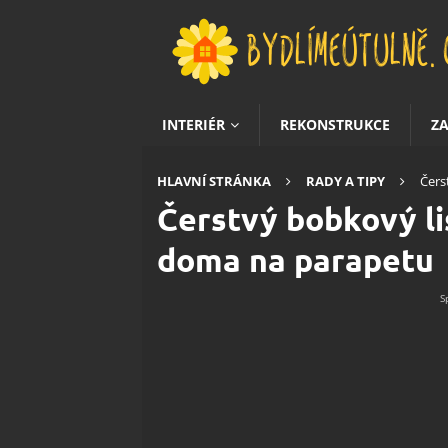
INTERIÉR
REKONSTRUKCE
Z
HLAVNÍ STRÁNKA
RADY A TIPY
Čers
Čerstvý bobkový li
doma na parapetu