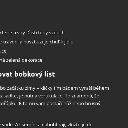
terie a viry. Čistí tedy vzduch
e trávení a povzbuzuje chuť k jídlu
uce
ásná zelená dekorace
ovat bobkový list
bo začátku zimy – klíčky tím pádem vyraší během
zasadíte, je nutná vertikulace. To znamená, že
kořápku. K tomu vám postačí nůž nebo brusný
é vodě. Až semínka nabobtnají, vložte je do