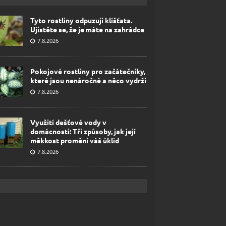
Tyto rostliny odpuzují klíšťata.
Ujistěte se, že je máte na zahrádce
7.8.2026
Pokojové rostliny pro začátečníky,
které jsou nenáročné a něco vydrží
7.8.2026
Využití dešťové vody v
domácnosti: Tři způsoby, jak její
měkkost promění váš úklid
7.8.2026