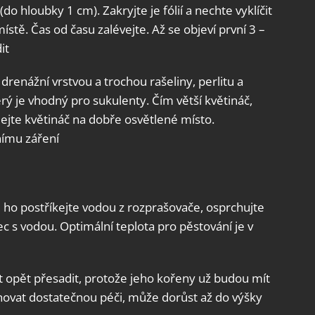
o hloubky 1 cm). Zakryjte je fólií a nechte vyklíčit
tě. Čas od času zalévejte. Až se objeví první 3 –
it
drenážní vrstvou a trochou rašeliny, perlitu a
rý je vhodný pro sukulenty. Čím větší květináč,
dejte květináč na dobře osvětlené místo.
nímu záření
ě ho postříkejte vodou z rozprašovače, osprchujte
ec s vodou. Optimální teplota pro pěstování je v
t opět přesadit, protože jeho kořeny už budou mít
novat dostatečnou péči, může dorůst až do výšky