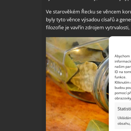
Ve starověkém Řecku se věncem koruno
byly tyto věnce výsadou císařů a gene
filozofie je vavřín zdrojem vytrvalosti,
Abychom p
informací
našim par
ID na tom
funkce.
Kliknutím
budou pou
pomocí př
obrazovky
Statist
Ukládání
obsahu, 