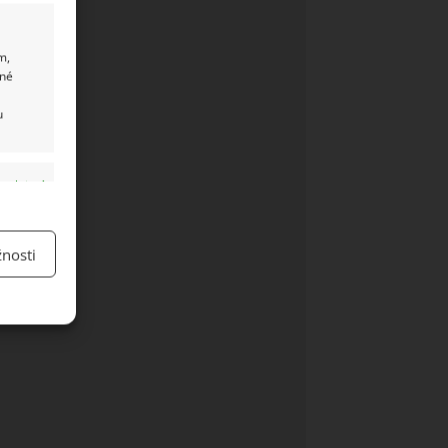
m,
ané
u
y aktivní
nosti
y aktivní