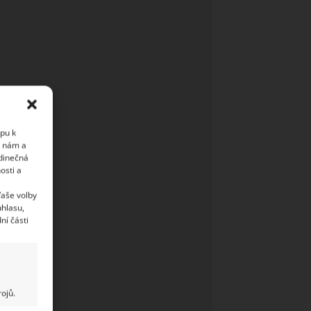
upu k
i nám a
edinečná
osti a
Vaše volby
uhlasu,
ní části
ojů.