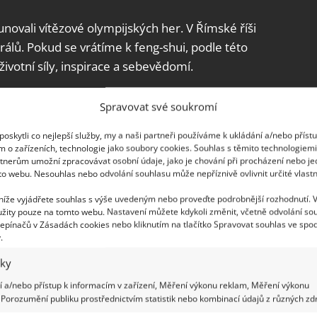
vali vítězové olympijských her. V Římské říši
rálů. Pokud se vrátíme k feng-shui, podle této
 životní síly, inspirace a sebevědomí.
Spravovat své soukromí
oskytli co nejlepší služby, my a naši partneři používáme k ukládání a/nebo příst
m o zařízeních, technologie jako soubory cookies. Souhlas s těmito technologiem
tnerům umožní zpracovávat osobní údaje, jako je chování při procházení nebo j
to webu. Nesouhlas nebo odvolání souhlasu může nepříznivě ovlivnit určité vlastn
 níže vyjádřete souhlas s výše uvedeným nebo proveďte podrobnější rozhodnutí. 
žity pouze na tomto webu. Nastavení můžete kdykoli změnit, včetně odvolání so
epínačů v Zásadách cookies nebo kliknutím na tlačítko Spravovat souhlas ve spod
.
iky
 a/nebo přístup k informacím v zařízení, Měření výkonu reklam, Měření výkonu
Porozumění publiku prostřednictvím statistik nebo kombinací údajů z různých zdr