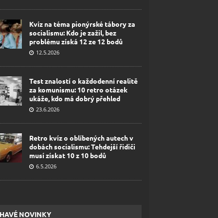
Kvíz na téma pionýrské tábory za
socialismu: Kdo je zažil, bez
problému získá 12 ze 12 bodů
12.5.2026
Test znalostí o každodenní realitě
za komunismu: 10 retro otázek
ukáže, kdo má dobrý přehled
23.6.2026
Retro kvíz o oblíbených autech v
dobách socialismu: Tehdejší řidiči
musí získat 10 z 10 bodů
6.5.2026
HAVÉ NOVINKY