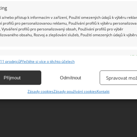
ing
 a/nebo přístup k informacím v zařízení, Použití omezených údajů k výběru rekla
í profilů pro personalizovanou reklamu, Používání profilů k výběru personalizov
 Vytváření profilů pro personalizovaný obsah, Používání profilů pro výběr
lizovaného obsahu, Rozvoj a zlepšování služeb, Použití omezených údajů k výběr
st
e
Vžd
11 prodejců
Přečtěte si více o těchto účelech
ání a kombinování údajů z jiných zdrojů údajů, Propojení různých zařízení,
kace zařízení na základě automaticky přenášených informací.
Spravovat mož
Příjmout
Odmítnout
ání přesných údajů o zeměpisné poloze, Identifikace zařízení na
Zásady cookies
Zásady používání cookies
Kontakt
ě aktivně vyžádaných informací.
ění bezpečnosti, předcházení a zjišťování podvodů a
ňování chyb, Poskytování a zobrazování reklamy a obsahu,
Vžd
ní a sdělování voleb ochrany osobních údajů.