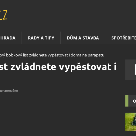
AHRADA
RADY A TIPY
DŮM A STAVBA
SPOTŘEBIT
tvý bobkový list zvládnete vypěstovat i doma na parapetu
st zvládnete vypěstovat i
O