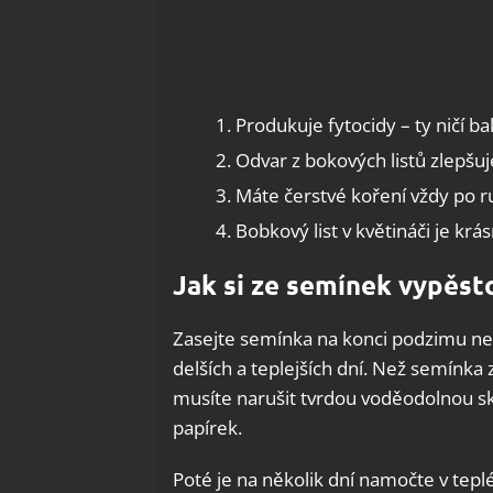
Produkuje fytocidy – ty ničí bak
Odvar z bokových listů zlepšuj
Máte čerstvé koření vždy po r
Bobkový list v květináči je kr
Jak si ze semínek vypěst
Zasejte semínka na konci podzimu ne
delších a teplejších dní. Než semínka 
musíte narušit tvrdou voděodolnou s
papírek.
Poté je na několik dní namočte v tepl