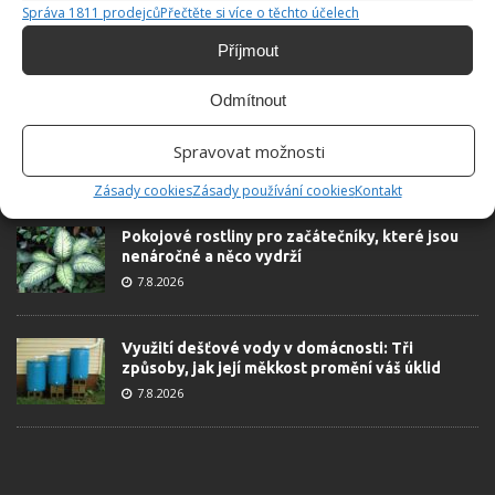
Správa 1811 prodejců
Přečtěte si více o těchto účelech
Příjmout
ŽHAVÉ NOVINKY
Odmítnout
Tyto rostliny odpuzují klíšťata. Ujistěte se, že je
máte na zahrádce
Spravovat možnosti
7.8.2026
Zásady cookies
Zásady používání cookies
Kontakt
Pokojové rostliny pro začátečníky, které jsou
nenáročné a něco vydrží
7.8.2026
Využití dešťové vody v domácnosti: Tři
způsoby, jak její měkkost promění váš úklid
7.8.2026