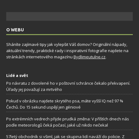
O WEBU
Sháníte zajímavé tipy jak vylepšit Váš domov? Originální nápady,
aktuální trendy, praktické rady i inspirativní fotografie najdete na
stránkách internetového magazínu
Bydlimeutulne.cz
.
Lidé a svět
Po návratu z dovolené ho v poštovní schránce čekalo překvapení.
Úřady jej považují za mrtvého
Pokud v obrázku najdete skrytého psa, máte vyšší IQ než 97 %
Čechů. Do 15 sekund uspějí jen géniové
Po extrémních vedrech přijde prudká změna: V příštích dnech nás
podle meteorologů čeká počasí, jaké už nikdo nečekal
57letý obchodník si všiml, jak se skupina lidí naváží do policie. Z