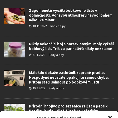
Zapomenuté využití bobkového listu v
domácnosti. Voňavou atmosféru navodí během
několika minut
18.11.2022
Rady a tipy
Nikdy nekončící boj s potravinovými moly vyřeší
bobkový list. Trik za pár haléřů nikdy nezklame
8.11.2022
Rady a tipy
Málokdo dokáže zachránit zaprané prádlo.
Hospodyně neustále opakují tu samou chybu.
Přitom stačí sáhnout po bobkovém listu
19.9.2022
Rady a tipy
Přírodní hnojivo pro sazenice rajčat a paprik.
Rostliny budou silnější než kdy předtím.
Bohatou úrodu vám bude každý tiše závidět
Spravovat své soukromí