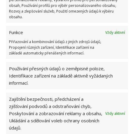
nesekání trávy. Záleží i na prostředku a lokaci
obsah, Používání profilů pro výběr personalizovaného obsahu,
Rozvoj a zlepšování služeb, Použití omezených údajů k výběru
1.6.2026
obsahu.
Kvíz na téma pionýrské tábory za socialismu:
Funkce
Vždy aktivní
Kdo je zažil, bez problému získá 12 ze 12 bodů
Přiřazování a kombinování údajů z jiných zdrojů údajů,
12.5.2026
Propojení různých zařízení, Identifikace zařízení na
základě automaticky přenášených informací.
Test znalostí o každodenní realitě za
komunismu: 10 retro otázek ukáže, kdo má
Používání přesných údajů o zeměpisné poloze,
dobrý přehled
Identifikace zařízení na základě aktivně vyžádaných
23.6.2026
informací.
Retro kvíz o oblíbených autech v dobách
Zajištění bezpečnosti, předcházení a
socialismu: Tehdejší řidiči musí získat 10 z 10
zjišťování podvodů a odstraňování chyb,
bodů
6.5.2026
Poskytování a zobrazování reklamy a obsahu,
Vždy aktivní
Ukládání a sdělování voleb ochrany osobních
údajů.