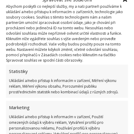
16.4.2022
Rady a tipy
Abychom poskytli co nejlepší služby, my a naši partneři používáme k
ukládání a/nebo přístupu k informacím o zařízeních, technologie jako
soubory cookies. Souhlas s těmito technologiemi nám a našim
partnerům umožní zpracovávat osobní údaje, jako je chování při
Provoňte svůj byt díky bobkovému listu. Postup
procházení nebo jedinečná ID na tomto webu. Nesouhlas nebo
je velmi jednoduchý a efekt k nezaplacení
odvolání souhlasu může nepříznivě ovlivnit určité vlastnosti a funkce.
27.2.2022
Rady a tipy
Kliknutím níže vyjádřete souhlas s výše uvedeným nebo proveďte
podrobnější rozhodnutí. Vaše volby budou použity pouze na tomto
webu. Nastavení můžete kdykoli změnit, včetně odvolání souhlasu,
pomocí přepínačů v Zásadách cookies nebo kliknutím na tlačítko
Spravovat souhlas ve spodní části obrazovky.
1
2
»
Statistiky
Ukládání a/nebo přístup k informacím v zařízení, Měření výkonu
reklam, Měření výkonu obsahu, Porozumění publiku
prostřednictvím statistik nebo kombinací údajů z různých zdrojů.
Marketing
Ukládání a/nebo přístup k informacím v zařízení, Použití
OBLÍBENÉ ČLÁNKY
omezených údajů k výběru reklam, Vytváření profilů pro
personalizovanou reklamu, Používání profilů k výběru
Pokuta až 10 000 Kč hrozí za nesprávné sekání i
personalizované reklamy, Vytváření profilů pro personalizovaný