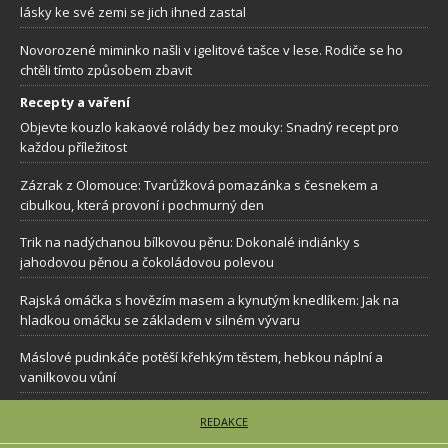
lásky ke své zemi se jich ihned zastal
Novorozené miminko našli v igelitové tašce v lese. Rodiče se ho
chtěli tímto způsobem zbavit
Recepty a vaření
Objevte kouzlo kakaové rolády bez mouky: Snadný recept pro
každou příležitost
Zázrak z Olomouce: Tvarůžková pomazánka s česnekem a
cibulkou, která provoní i pochmurný den
Trik na nadýchanou bílkovou pěnu: Dokonalé indiánky s
jahodovou pěnou a čokoládovou polevou
Rajská omáčka s hovězím masem a kynutým knedlíkem: Jak na
hladkou omáčku se základem v silném vývaru
Máslové pudinkáče potěší křehkým těstem, hebkou náplní a
vanilkovou vůní
REDAKCE