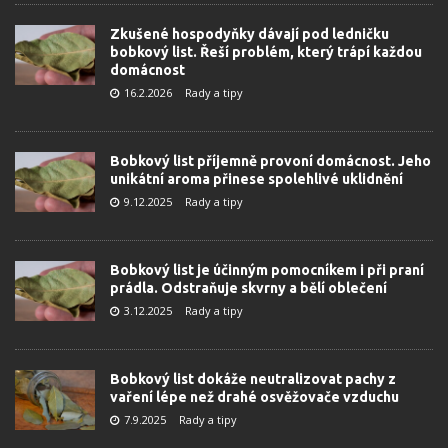
Zkušené hospodyňky dávají pod ledničku
bobkový list. Řeší problém, který trápí každou
domácnost
16.2.2026
Rady a tipy
Bobkový list příjemně provoní domácnost. Jeho
unikátní aroma přinese spolehlivé uklidnění
9.12.2025
Rady a tipy
Bobkový list je účinným pomocníkem i při praní
prádla. Odstraňuje skvrny a bělí oblečení
3.12.2025
Rady a tipy
Bobkový list dokáže neutralizovat pachy z
vaření lépe než drahé osvěžovače vzduchu
7.9.2025
Rady a tipy