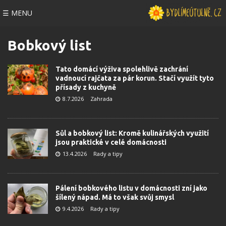
☰ MENU
Bobkový list
Tato domácí výživa spolehlivě zachrání
vadnoucí rajčata za pár korun. Stačí využít tyto
přísady z kuchyně
8.7.2026
Zahrada
Sůl a bobkový list: Kromě kulinářských využití
jsou praktické v celé domácnosti
13.4.2026
Rady a tipy
Pálení bobkového listu v domácnosti zní jako
šílený nápad. Má to však svůj smysl
9.4.2026
Rady a tipy