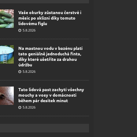
Vaše okurky zůstanou čerstvé i
měsíc po sklizni díky tomuto
lidovému fíglu
5.8.2026
Na mastnou vodu v bazénu platí
tato geniálně jednoduchá finta,
díky které ušetříte za drahou
údržbu
5.8.2026
Tato lidová past zachytí všechny
mouchy a vosy v domácnosti
během pár desítek minut
5.8.2026