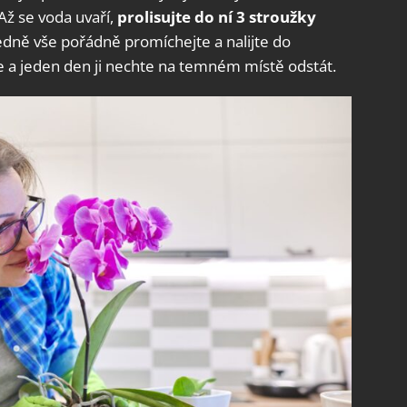
Až se voda uvaří,
prolisujte do ní 3 stroužky
edně vše pořádně promíchejte a nalijte do
te a jeden den ji nechte na temném místě odstát.