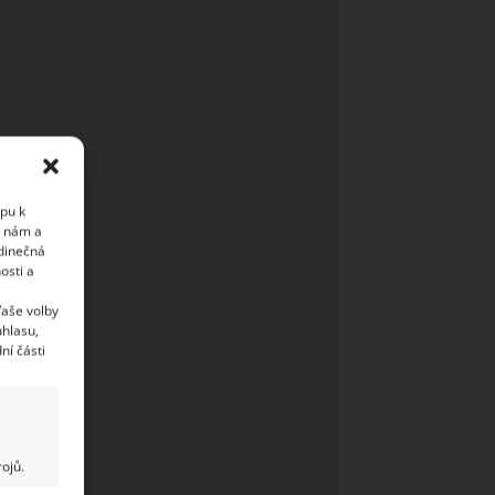
upu k
i nám a
edinečná
osti a
Vaše volby
uhlasu,
ní části
ojů.