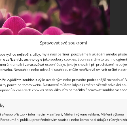
Spravovat své soukromí
oskytli co nejlepší služby, my a naši partneři používáme k ukládání a/nebo příst
m o zařízeních, technologie jako soubory cookies. Souhlas s těmito technologiem
tnerům umožní zpracovávat osobní údaje, jako je chování při procházení nebo j
to webu. Nesouhlas nebo odvolání souhlasu může nepříznivě ovlivnit určité vlastn
 níže vyjádřete souhlas s výše uvedeným nebo proveďte podrobnější rozhodnutí. 
žity pouze na tomto webu. Nastavení můžete kdykoli změnit, včetně odvolání so
epínačů v Zásadách cookies nebo kliknutím na tlačítko Spravovat souhlas ve spod
.
iky
 a/nebo přístup k informacím v zařízení, Měření výkonu reklam, Měření výkonu
Porozumění publiku prostřednictvím statistik nebo kombinací údajů z různých zdr