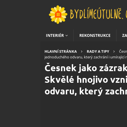
INTERIÉR
REKONSTRUKCE
Z
HLAVNÍ STRÁNKA
RADY A TIPY
Česn
jednoduchého odvaru, který zachrání i umírající r
Česnek jako zázrak
Skvělé hnojivo vzn
odvaru, který zachr