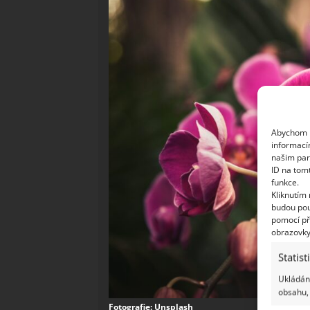
Abychom p
informací
našim par
ID na tom
funkce.
Kliknutím
budou pou
pomocí př
obrazovky
Statist
Ukládání
obsahu, 
Fotografie: Unsplash