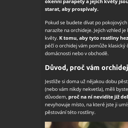
okenní parapety a jejich květy jsou
starat, aby prospívaly.
Pokud se budete dívat po pokojových 
narazíte na orchideje. Jejich vzhled je
květy.
K tomu, aby tyto rostliny he
péčí o orchidej vám pomůže klasický 
domácnosti nebo v obchodě.
Důvod, proč vám orchide
Jestliže si doma už nějakou dobu pěst
(nebo vám nikdy nekvetla), měli byste
důvodem,
proč na ní nevidíte již d
nevyhovuje místo, na které jste ji um
pěstování této rostliny.