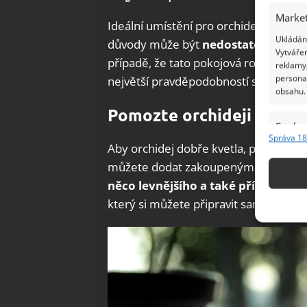
Market
Ideální umístění pro orchidej je na na
Ukládání
důvody může být
nedostatek vlhkos
Vytvářen
případě, že tato pokojová rostlina ne
reklamy,
persona
největší pravděpodobností se žádnýc
obsahu.
Pomozte orchideji česn
Funkc
Správa 18
Aby orchidej dobře kvetla, potřebuje 
Přiřazov
Identifi
můžete dodat zakoupenými hnojivy v
něco levnějšího a také přírodnější
Použív
který si můžete připravit sami, a poté
základ
Zajišt
odstra
Ukládá