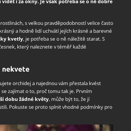
 vidět i za okny. Je však potřeba se o ně dobře
rostlinách, s velkou pravděpodobností velice často
 krásný a hodně lidí uchvátí jejích krásné a barevné
zky kvetly
, je potřeba se o ně náležitě starat. S
česnek, který naleznete v téměř každé
j nekvete
ujete orchidej a najednou vám přestala kvést
 se zajímat o to, proč tomu tak je. Prvním
elší dobu žádné květy
, může být to, že jí
ístili. Pokuste se proto splnit vhodné podmínky pro