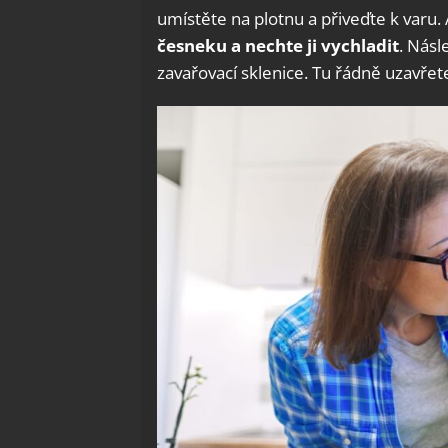
umístěte na plotnu a přiveďte k varu. 
česneku
a nechte ji vychladit
. Násl
zavařovací sklenice. Tu řádně uzavře