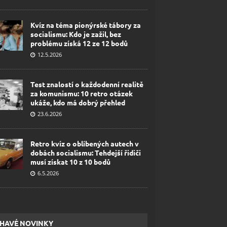
Kvíz na téma pionýrské tábory za
socialismu: Kdo je zažil, bez
problému získá 12 ze 12 bodů
12.5.2026
Test znalostí o každodenní realitě
za komunismu: 10 retro otázek
ukáže, kdo má dobrý přehled
23.6.2026
Retro kvíz o oblíbených autech v
dobách socialismu: Tehdejší řidiči
musí získat 10 z 10 bodů
6.5.2026
HAVÉ NOVINKY