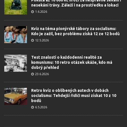
Pokuta až 10 000 Kč hrozí za nesprávné sekání i
nesekání trávy. Záleží i na prostředku a lokaci
1.6.2026
Kvíz na téma pionýrské tábory za socialismu:
Kdo je zažil, bez problému získá 12 ze 12 bodů
12.5.2026
Test znalostí o každodenní realitě za
komunismu: 10 retro otázek ukáže, kdo má
dobrý přehled
23.6.2026
Retro kvíz o oblíbených autech v dobách
socialismu: Tehdejší řidiči musí získat 10 z 10
bodů
6.5.2026