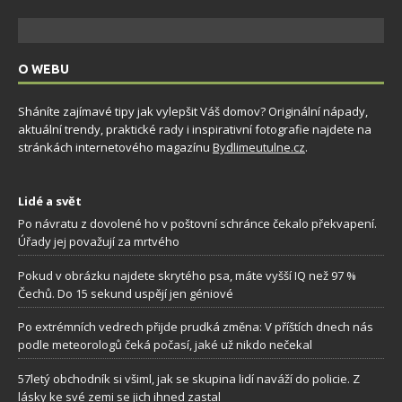
O WEBU
Sháníte zajímavé tipy jak vylepšit Váš domov? Originální nápady,
aktuální trendy, praktické rady i inspirativní fotografie najdete na
stránkách internetového magazínu
Bydlimeutulne.cz
.
Lidé a svět
Po návratu z dovolené ho v poštovní schránce čekalo překvapení.
Úřady jej považují za mrtvého
Pokud v obrázku najdete skrytého psa, máte vyšší IQ než 97 %
Čechů. Do 15 sekund uspějí jen géniové
Po extrémních vedrech přijde prudká změna: V příštích dnech nás
podle meteorologů čeká počasí, jaké už nikdo nečekal
57letý obchodník si všiml, jak se skupina lidí naváží do policie. Z
lásky ke své zemi se jich ihned zastal