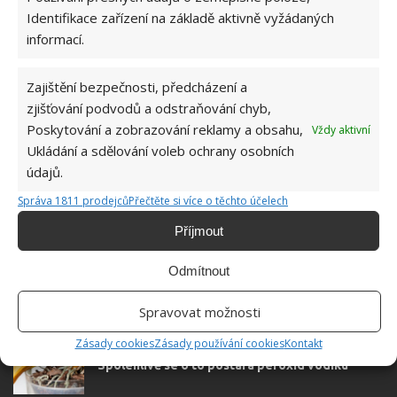
KOŘENY
ORCHIDEJ
POKOJOVÉ ROSTLINY
Identifikace zařízení na základě aktivně vyžádaných
informací.
Jiří Kolář
Zajištění bezpečnosti, předcházení a
Absolvent České zemědělské
zjišťování podvodů a odstraňování chyb,
univerzity, který je již od malička
Poskytování a zobrazování reklamy a obsahu,
Vždy aktivní
velkým kutilem. V podstatě vše, co je
Ukládání a sdělování voleb ochrany osobních
možné najít v j...
[Více o autorovi]
údajů.
Správa 1811 prodejců
Přečtěte si více o těchto účelech
Příjmout
Odmítnout
SOUVISEJÍCÍ ČLÁNKY
Spravovat možnosti
Zásady cookies
Zásady používání cookies
Kontakt
Chřadnoucí orchideje je možné včas zachránit.
Spolehlivě se o to postará peroxid vodíku