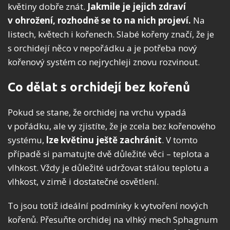
květiny dobře znát.
Jakmile je jejich zdraví
v ohrožení, rozhodně se to na nich projeví.
Na
listech, květech i kořenech. Slabé kořeny značí, že je
s orchidejí něco v nepořádku a je potřeba nový
kořenový systém co nejrychleji znovu rozvinout.
Co dělat s orchidejí bez kořenů
Pokud se stane, že orchidej na vrchu vypadá
v pořádku, ale vy zjistíte, že je zcela bez kořenového
systému,
lze květinu ještě zachránit
. V tomto
případě si pamatujte dvě důležité věci – teplota a
vlhkost. Vždy je důležité udržovat stálou teplotu a
vlhkost, v zimě i dostatečné osvětlení.
To jsou totiž ideální podmínky k vytvoření nových
kořenů. Přesuňte orchidej na vlhký mech Sphagnum