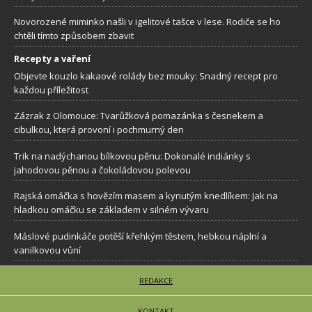
Novorozené miminko našli v igelitové tašce v lese. Rodiče se ho
chtěli tímto způsobem zbavit
Recepty a vaření
Objevte kouzlo kakaové rolády bez mouky: Snadný recept pro
každou příležitost
Zázrak z Olomouce: Tvarůžková pomazánka s česnekem a
cibulkou, která provoní i pochmurný den
Trik na nadýchanou bílkovou pěnu: Dokonalé indiánky s
jahodovou pěnou a čokoládovou polevou
Rajská omáčka s hovězím masem a kynutým knedlíkem: Jak na
hladkou omáčku se základem v silném vývaru
Máslové pudinkáče potěší křehkým těstem, hebkou náplní a
vanilkovou vůní
REDAKCE
KONTAKT