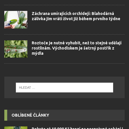
Záchrana umírajících orchidejí: Blahodárná
zálivka jim vrátí život již během prvního týdne
Roztoče je nutné vyhubit, než to stejné udělají
rostlinám. Východiskem je šetrný postřik z
mýdla
OBLÍBENÉ ČLÁNKY