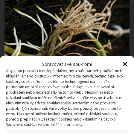
Spravovat své soukromí
Fotografie: Pixabay
Abychom poskytli co nejlepší služby, my a naši partneři používáme k
ukládání a/nebo přístupu k informacím o zařízeních, technologie jako
Voda se bude hromadit v drážkách listů. Z vaty pak
soubory cookies. Souhlas s těmito technologiemi nám a našim
přebytečnou vlhkost vymačkejte, aby byla pouze
partnerům umožní zpracovávat osobní údaje, jako je chování při
procházení nebo jedinečná ID na tomto webu. Nesouhlas nebo
namokřená, ale ne nacucaná tekutinou.
Abyste
odvolání souhlasu může nepříznivě ovlivnit určité vlastnosti a funkce.
předešli vzniku infekcí plísňovými chorobami
,
Kliknutím níže vyjádřete souhlas s výše uvedeným nebo proveďte
podrobnější rozhodnutí. Vaše volby budou použity pouze na tomto
doporučuje se přidat do rozprašovače s půl litrem
webu. Nastavení můžete kdykoli změnit, včetně odvolání souhlasu,
vody pipetu okysličené vody, která květinu rychle
pomocí přepínačů v Zásadách cookies nebo kliknutím na tlačítko
Spravovat souhlas ve spodní části obrazovky.
posílí a dodá jí energii.