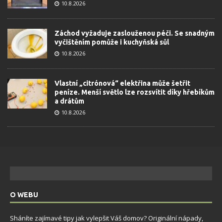
10.8.2026
Záchod vyžaduje zaslouženou péči. Se snadným
vyčištěním pomůže i kuchyňská sůl
10.8.2026
Vlastní „citrónová“ elektřina může šetřit
peníze. Menší světlo lze rozsvítit díky hřebíkům
a drátům
10.8.2026
O WEBU
Sháníte zajímavé tipy jak vylepšit Váš domov? Originální nápady,