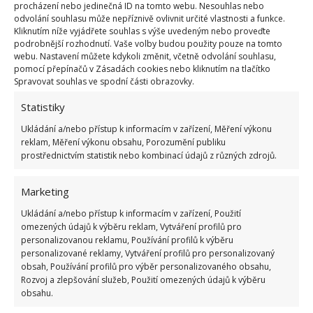
procházení nebo jedinečná ID na tomto webu. Nesouhlas nebo
ochráníte před jarními výkyvy počasí. Na
odvolání souhlasu může nepříznivě ovlivnit určité vlastnosti a funkce.
Kliknutím níže vyjádřete souhlas s výše uvedeným nebo proveďte
BydlímeÚtulně jsme pro vás rovněž popsali postup
podrobnější rozhodnutí. Vaše volby budou použity pouze na tomto
při
jarním hnojení česneku
.
webu. Nastavení můžete kdykoli změnit, včetně odvolání souhlasu,
pomocí přepínačů v Zásadách cookies nebo kliknutím na tlačítko
Spravovat souhlas ve spodní části obrazovky.
Zdroje:
IReceptář
,
GarlicStore
Statistiky
Ukládání a/nebo přístup k informacím v zařízení, Měření výkonu
reklam, Měření výkonu obsahu, Porozumění publiku
prostřednictvím statistik nebo kombinací údajů z různých zdrojů.
Marketing
Ukládání a/nebo přístup k informacím v zařízení, Použití
omezených údajů k výběru reklam, Vytváření profilů pro
personalizovanou reklamu, Používání profilů k výběru
personalizované reklamy, Vytváření profilů pro personalizovaný
obsah, Používání profilů pro výběr personalizovaného obsahu,
Rozvoj a zlepšování služeb, Použití omezených údajů k výběru
obsahu.