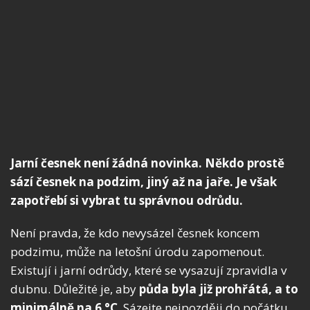
Jarní česnek není žádná novinka. Někdo prostě
sází česnek na podzim, jiný až na jaře. Je však
zapotřebí si vybrat tu správnou odrůdu.
Není pravda, že kdo nevysázel česnek koncem
podzimu, může na letošní úrodu zapomenout.
Existují i jarní odrůdy, které se vysazují zpravidla v
dubnu. Důležité je, aby
půda byla již prohřátá, a to
minimálně na 6 °C
. Sázejte nejpozději do počátku