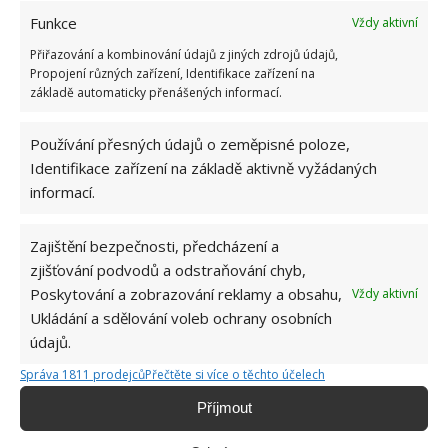
Funkce
Vždy aktivní
Přiřazování a kombinování údajů z jiných zdrojů údajů,
Propojení různých zařízení, Identifikace zařízení na
základě automaticky přenášených informací.
ČESNEK
PĚSTOVÁNÍ ČESNEKU
Používání přesných údajů o zeměpisné poloze,
VÝSADBA ČESNEKU
ZAHRADA
Identifikace zařízení na základě aktivně vyžádaných
informací.
Přidejte svůj názor
KOMENTOVAT
Zajištění bezpečnosti, předcházení a
zjišťování podvodů a odstraňování chyb,
Poskytování a zobrazování reklamy a obsahu,
Vždy aktivní
Jiří Kolář
Ukládání a sdělování voleb ochrany osobních
údajů.
Absolvent České zemědělské
univerzity, který je již od malička
Správa 1811 prodejců
Přečtěte si více o těchto účelech
velkým kutilem. V podstatě vše, co je
Příjmout
možné najít v j...
[Více o autorovi]