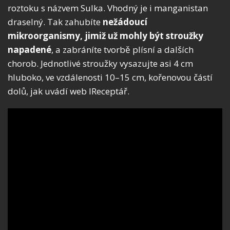
roztoku s názvem Sulka. Vhodný je i manganistan
draselný. Tak zahubíte
nežádoucí
mikroorganismy, jimiž už mohly být stroužky
napadené
, a zabráníte tvorbě plísní a dalších
chorob. Jednotlivé stroužky vysazujte asi 4 cm
hluboko, ve vzdálenosti 10–15 cm, kořenovou částí
dolů, jak uvádí web IReceptář.