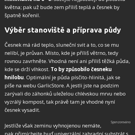
května; pak už bude zem příliš teplá a česnek by
špatně kořenil.
Výběr stanoviště a příprava půdy
Česnek má rád teplo, sluneční svit a to, co se mu
nelíbí, je průvan. Místo, kde je příliš větrno, tedy
rovnou zavrhněte. Vhodná není ani příliš těžká půda,
kde se drží vlhkost.
To by způsobilo česneku
hnilobu
. Optimální je půda písčito-hlinitá, jak se
píše na webu GarlicStore. A jestli jste na podzim
zarývali do záhonků uleželou chlévskou mrvu nebo
vyzrálý kompost, tak právě tam je vhodné nyní
česnek vysadit.
Jestliže však zeminu vyhnojenou nemáte,
pak přimíchejte buď univerzální zahradní substrát s