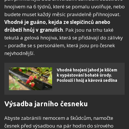
hnojivem na 6 týdnů, které se pomalu uvolňuje, nebo
budete muset každý měsíc pravidelně přihnojovat.
Vhodné je guáno, kejda ze slepičinců anebo
drůbeží hnůj v granulích
. Pak jsou na trhu také
tekutá a gelová hnojiva, která se přidávají do zálivky
– poraďte se s personálem, která jsou pro česnek
nejvhodnější.
Vhodné hnojení jahod je klíčem
k vypěstování bohaté úrody.
Poslouží i hnůj a kávová sedlina
Výsadba jarního česneku
Abyste zabránili nemocem a škůdcům, namočte
česnek před výsadbou na pár hodin do sírového