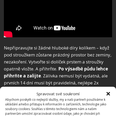
Nepřipravujte si žádné hluboké díry kolíkem – když
pod stroužkem zůstane prázdný prostor bez zeminy,
nezakoření. Vytvořte si dolíček prstem a stroužky
opatrně vložte. A přihrňte.
Po výsadbě půdu lehce
přihrňte a zalijte
. Zálivka nemusí být vydatná, ale
prvních 14 dní musí být pravidelná, nejlépe 2x
týdně. Záležet bude i na aktuálním počasí, podle
Spravovat své soukromí
toho, jak bude půda rychle vysychat.
Abychom poskytli co nejlepší služby, my a naši partneři používáme k
ukládání a/nebo přístupu k informacím o zařízeních, technologie jako
Nadměrnému vysychání můžete zabránit mulčem z
soubory cookies. Souhlas s těmito technologiemi nám a našim
partnerům umožní zpracovávat osobní údaje, jako je chování při
dřevěných hoblin. A také vysazený jarní česnek