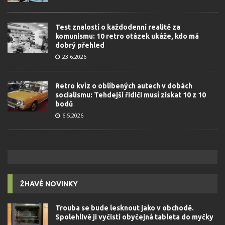
Test znalostí o každodenní realitě za
komunismu: 10 retro otázek ukáže, kdo má
dobrý přehled
23.6.2026
Retro kvíz o oblíbených autech v dobách
socialismu: Tehdejší řidiči musí získat 10 z 10
bodů
6.5.2026
ŽHAVÉ NOVINKY
Trouba se bude lesknout jako v obchodě.
Spolehlivě ji vyčistí obyčejná tableta do myčky