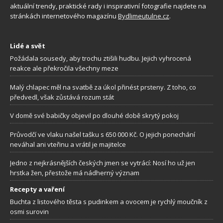
aktuální trendy, praktické rady i inspirativní fotografie najdete na
stránkách internetového magazínu
Bydlimeutulne.cz
.
Lidé a svět
Požádala sousedy, aby trochu ztišili hudbu. Jejich vyhrocená
reakce ale překročila všechny meze
Malý chlapec měl na svatbě za úkol přinést prsteny. Z toho, co
předvedl, však zůstává rozum stát
V domě své babičky objevil po dlouhé době skrytý pokoj
Průvodčí ve vlaku našel tašku s 650 000 Kč. O jejich ponechání
neváhal ani vteřinu a vrátil je majitelce
Jedno z nejkrásnějších českých jmen se vytrácí: Nosí ho už jen
hrstka žen, přestože má nádherný význam
Recepty a vaření
Buchta z listového těsta s pudinkem a ovocem je rychlý moučník z
osmi surovin