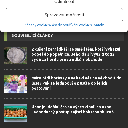
Odmítnout
Spravovat možnosti
Zásady cookies
Zásady používání cookies
Kontakt
SOUVISEJÍCÍ ČLÁNKY
Zkušení zahrádkáři se smějí těm, kteří vyhazují
popel do popelnice. Jeho další využití totiž
vydá za hordu prostředků z obchodu
Máte rádi borůvky a nebaví vás na ně chodit do
lesa? Pak se jednoduše pusťte do jejich
pěstování
Únor je ideální čas na výsev cibulí za okno.
Jednoduchý postup zajistí bohatou sklizeň