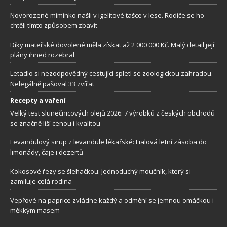
Novorozené miminko našli v igelitové tašce v lese. Rodiče se ho
chtěli tímto způsobem zbavit
Díky mateřské dovolené měla získat až 2 000 000 Kč. Malý detail její
plány ihned rozebral
Letadlo si nezodpovědný cestující spletl se zoologickou zahradou.
Nelegálně pašoval 33 zvířat
Recepty a vaření
Velký test slunečnicových olejů 2026: 7 výrobků z českých obchodů
se značně liší cenou i kvalitou
Levandulový sirup z levandule lékařské: Fialová letní zásoba do
limonády, čaje i dezertů
Kokosové řezy se šlehačkou: Jednoduchý moučník, který si
zamiluje celá rodina
Vepřové na paprice zvládne každý a odmění se jemnou omáčkou i
měkkým masem