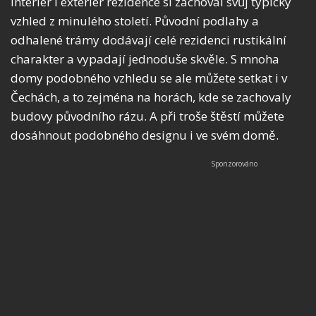
Interiér i exteriér rezidence si zachoval svůj typický
vzhled z minulého století. Původní podlahy a
odhalené trámy dodávají celé rezidenci rustikální
charakter a vypadají jednoduše skvěle. S mnoha
domy podobného vzhledu se ale můžete setkat i v
Čechách, a to zejména na horách, kde se zachovaly
budovy původního rázu. A při troše štěstí můžete
dosáhnout podobného designu i ve svém domě.