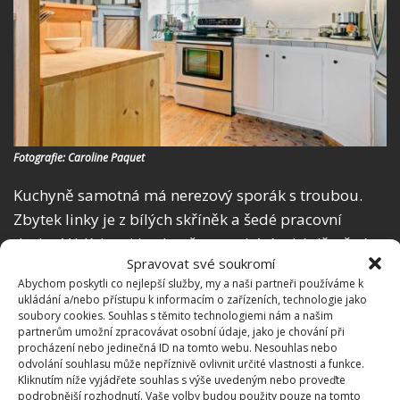
Fotografie: Caroline Paquet
Kuchyně samotná má nerezový sporák s troubou.
Zbytek linky je z bílých skříněk a šedé pracovní
desky. V blízkosti kuchyně se nachází také dřevěné
Spravovat své soukromí
schodiště, které vede do prvního patra.
Abychom poskytli co nejlepší služby, my a naši partneři používáme k
ukládání a/nebo přístupu k informacím o zařízeních, technologie jako
Útulné první patro
soubory cookies. Souhlas s těmito technologiemi nám a našim
partnerům umožní zpracovávat osobní údaje, jako je chování při
procházení nebo jedinečná ID na tomto webu. Nesouhlas nebo
V prvním patře se skrývají všechny ložnice. Hlavní
odvolání souhlasu může nepříznivě ovlivnit určité vlastnosti a funkce.
ložnice je velmi prostorná a zdobí ji dřevěné trámy s
Kliknutím níže vyjádřete souhlas s výše uvedeným nebo proveďte
podrobnější rozhodnutí. Vaše volby budou použity pouze na tomto