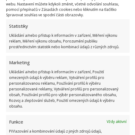
elegantní kamennou zdí. Kromě postele se tam
webu. Nastavení můžete kdykoli změnit, včetně odvolání souhlasu,
pohodlně vešel také velký koberec, sofa, skříňka a
pomocí přepínačů v Zásadách cookies nebo kliknutím na tlačítko
Spravovat souhlas ve spodní části obrazovky.
televize.
Statistiky
Ukládání a/nebo přístup k informacím v zařízení, Měření výkonu
reklam, Měření výkonu obsahu, Porozumění publiku
prostřednictvím statistik nebo kombinací údajů z různých zdrojů.
Marketing
Ukládání a/nebo přístup k informacím v zařízení, Použití
omezených údajů k výběru reklam, Vytváření profilů pro
personalizovanou reklamu, Používání profilů k výběru
personalizované reklamy, Vytváření profilů pro personalizovaný
obsah, Používání profilů pro výběr personalizovaného obsahu,
Rozvoj a zlepšování služeb, Použití omezených údajů k výběru
obsahu.
Fotografie: Caroline Paquet
Funkce
Vždy aktivní
Přiřazování a kombinování údajů z jiných zdrojů údajů,