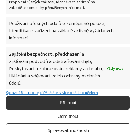
Propojení různých zařízení, Identifikace zařízení na
základě automaticky přenášených informací.
Používání přesných údajů o zeměpisné poloze,
Identifikace zařízení na základě aktivně vyžádaných
informací.
Zajištění bezpečnosti, předcházení a
zjišťování podvodů a odstraňování chyb,
Poskytování a zobrazování reklamy a obsahu,
Vždy aktivní
Ukládání a sdělování voleb ochrany osobních
Fotografie: Caroline Paquet
údajů.
Koupelna se nachází pod šikminou střechy a
Správa 1811 prodejců
Přečtěte si více o těchto účelech
doplňuje ložnice v patře. Má vanu a příjemný,
Příjmout
uklidňující modrý obklad, který dodává místnosti
zajímavý vzhled.
Odmítnout
Spravovat možnosti