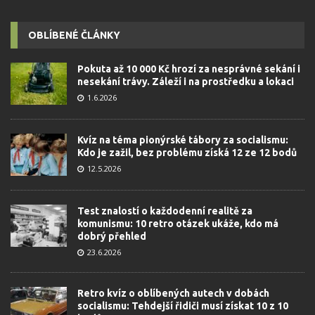
OBLÍBENÉ ČLÁNKY
Pokuta až 10 000 Kč hrozí za nesprávné sekání i
nesekání trávy. Záleží i na prostředku a lokaci
1.6.2026
Kvíz na téma pionýrské tábory za socialismu:
Kdo je zažil, bez problému získá 12 ze 12 bodů
12.5.2026
Test znalostí o každodenní realitě za
komunismu: 10 retro otázek ukáže, kdo má
dobrý přehled
23.6.2026
Retro kvíz o oblíbených autech v dobách
socialismu: Tehdejší řidiči musí získat 10 z 10