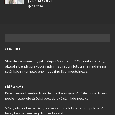
jen hrstka lidí
7.8.2026
O WEBU
Sháníte zajímavé tipy jak vylepšit Váš domov? Originální nápady,
aktuální trendy, praktické rady i inspirativní fotografie najdete na
stránkách internetového magazínu
Bydlimeutulne.cz
.
Lidé a svět
Po extrémních vedrech přijde prudká změna: V příštích dnech nás
podle meteorologů čeká počasí, jaké už nikdo nečekal
57letý obchodník si všiml, jak se skupina lidí naváží do policie. Z
lásky ke své zemi se jich ihned zastal