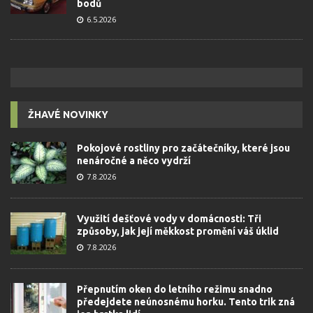
bodů
6.5.2026
ŽHAVÉ NOVINKY
Pokojové rostliny pro začátečníky, které jsou
nenáročné a něco vydrží
7.8.2026
Využití dešťové vody v domácnosti: Tři
způsoby, jak její měkkost promění váš úklid
7.8.2026
Přepnutím oken do letního režimu snadno
předejdete neúnosnému horku. Tento trik zná