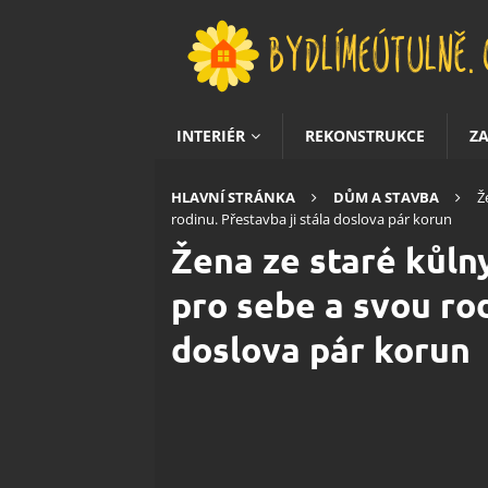
INTERIÉR
REKONSTRUKCE
Z
HLAVNÍ STRÁNKA
DŮM A STAVBA
Ž
rodinu. Přestavba ji stála doslova pár korun
Žena ze staré kůln
pro sebe a svou rod
doslova pár korun