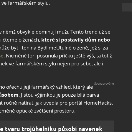
 ve farmářském stylu.
, v němž obvykle dominují muži. Tento trend už se
ěji čteme o ženách,
které si postavily dům nebo
ůže být i ten na BydlímeÚtulně o ženě, jež si za
se
. Nicméně Jori posunula příčku ještě výš, ta totiž
mek ve farmářském stylu nejen pro sebe, ale i
ho ořechu její farmářský vzhled, který ale
působem
. Jistou výjimkou je pouze bílá barva
rát ročně natírat, jak uvedla pro portál HomeHacks.
cméně optické zvětšení prostoru.
e tvaru trojúhelníku působí navenek