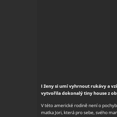
I ženy si umí vyhrnout rukávy a vzí
vytvořila dokonalý tiny house z o
V této americké rodině není o pochyb 
matka Jori, která pro sebe, svého m