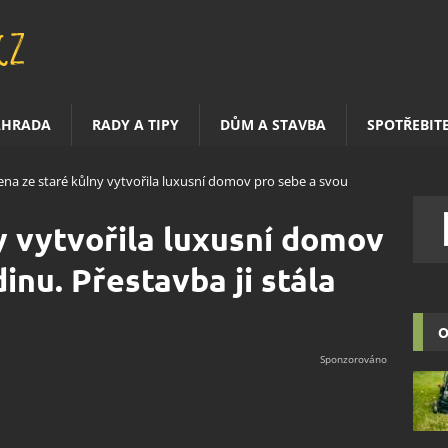
AHRADA
RADY A TIPY
DŮM A STAVBA
SPOTŘEBIT
ena ze staré kůlny vytvořila luxusní domov pro sebe a svou
y vytvořila luxusní domov
inu. Přestavba ji stála
O