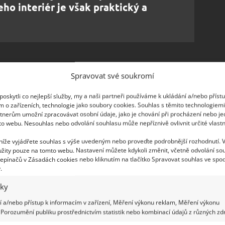
eho interiér je však praktický a
Spravovat své soukromí
hy dřeva pak převládá i v interiéru domku velkém
andy ústí do obytné zóny, kterou tvoří
jednotný
oskytli co nejlepší služby, my a naši partneři používáme k ukládání a/nebo příst
m o zařízeních, technologie jako soubory cookies. Souhlas s těmito technologiem
oje
. Pokoj je doplněný výhřevným krbem a
tnerům umožní zpracovávat osobní údaje, jako je chování při procházení nebo j
á rodina uložené tanky s vodou. Posuvnými dveřmi
to webu. Nesouhlas nebo odvolání souhlasu může nepříznivě ovlivnit určité vlastn
 Jorinina malého syna. Jori si v něm vyhrála
 níže vyjádřete souhlas s výše uvedeným nebo proveďte podrobnější rozhodnutí. 
a i dost prostoru na hraní.
žity pouze na tomto webu. Nastavení můžete kdykoli změnit, včetně odvolání so
epínačů v Zásadách cookies nebo kliknutím na tlačítko Spravovat souhlas ve spod
.
upná ze skromně zařízené kuchyně, zabírá koupelna
iky
 poskytuje plné sociální zázemí. Ložnici tvoří
od stěny ke stěně. Jori všechny
místnosti
 a/nebo přístup k informacím v zařízení, Měření výkonu reklam, Měření výkonu
Porozumění publiku prostřednictvím statistik nebo kombinací údajů z různých zdr
clonami
, které dodávají místu na vzdušnosti a