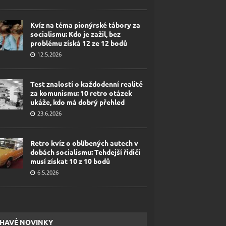
Kvíz na téma pionýrské tábory za
socialismu: Kdo je zažil, bez
problému získá 12 ze 12 bodů
12.5.2026
Test znalostí o každodenní realitě
za komunismu: 10 retro otázek
ukáže, kdo má dobrý přehled
23.6.2026
Retro kvíz o oblíbených autech v
dobách socialismu: Tehdejší řidiči
musí získat 10 z 10 bodů
6.5.2026
HAVÉ NOVINKY