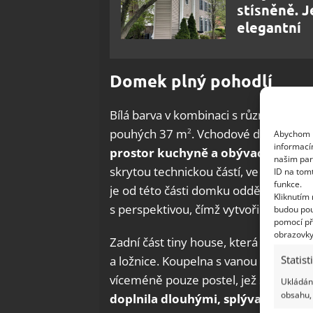
stísněně. J
elegantní
Domek plný pohodlí
Bílá barva v kombinaci s různými dru
pouhých 37 m
. Vchodové dveře z ver
2
Abychom p
informací
prostor kuchyně a obývacího pok
našim par
skrytou technickou částí, ve které m
ID na tom
funkce.
je od této části domku oddělený pokoj
Kliknutím
s perspektivou, čímž vytvořila pro syn
budou pou
pomocí př
obrazovky
Zadní část tiny house, která je příst
Statist
a ložnice. Koupelna s vanou a toaletou
víceméně pouze postel, jež se táhne 
Ukládání
obsahu, 
doplnila dlouhými, splývavými zá