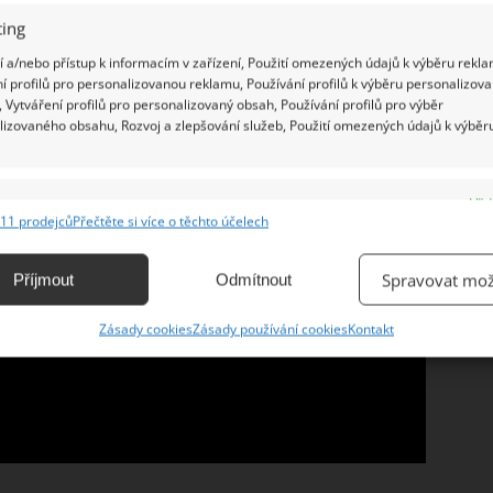
Bytex.
ing
 a/nebo přístup k informacím v zařízení, Použití omezených údajů k výběru rekla
í profilů pro personalizovanou reklamu, Používání profilů k výběru personalizov
 Vytváření profilů pro personalizovaný obsah, Používání profilů pro výběr
lizovaného obsahu, Rozvoj a zlepšování služeb, Použití omezených údajů k výběr
e
Vžd
11 prodejců
Přečtěte si více o těchto účelech
ání a kombinování údajů z jiných zdrojů údajů, Propojení různých zařízení,
kace zařízení na základě automaticky přenášených informací.
Spravovat mož
Příjmout
Odmítnout
ání přesných údajů o zeměpisné poloze, Identifikace zařízení na
Zásady cookies
Zásady používání cookies
Kontakt
ě aktivně vyžádaných informací.
ění bezpečnosti, předcházení a zjišťování podvodů a
ňování chyb, Poskytování a zobrazování reklamy a obsahu,
Vžd
ní a sdělování voleb ochrany osobních údajů.