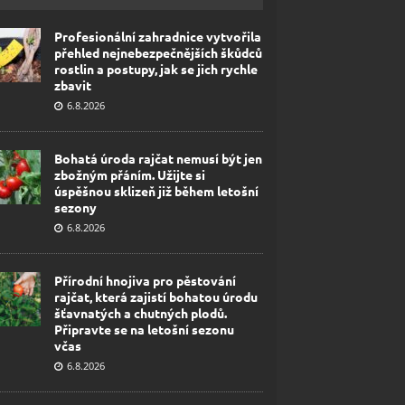
Profesionální zahradnice vytvořila
přehled nejnebezpečnějších škůdců
rostlin a postupy, jak se jich rychle
zbavit
6.8.2026
Bohatá úroda rajčat nemusí být jen
zbožným přáním. Užijte si
úspěšnou sklizeň již během letošní
sezony
6.8.2026
Přírodní hnojiva pro pěstování
rajčat, která zajistí bohatou úrodu
šťavnatých a chutných plodů.
Připravte se na letošní sezonu
včas
6.8.2026