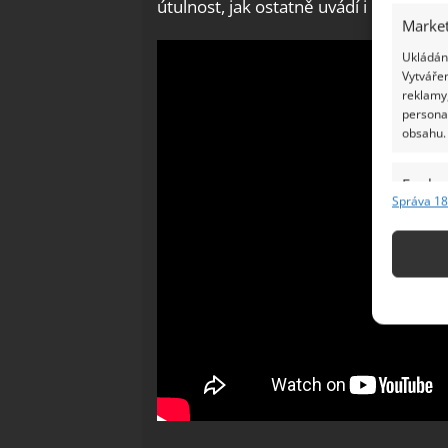
útulnost, jak ostatně uvádí i portál In
Market
Ukládání
Vytvářen
reklamy,
persona
obsahu.
Funkc
Správa 18
Přiřazov
Identifi
Použív
základ
Zajišt
odstra
Ukládá