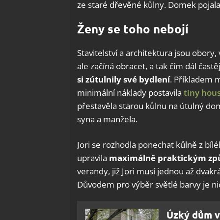
ze staré dřevěné kůlny. Domek pojala
Ženy se toho nebojí
Stavitelství a architektura jsou obory
ale začíná obracet, a tak čím dál čast
si zútulnily své bydlení
. Příkladem m
minimální náklady postavila
tiny hou
přestavěla starou kůlnu na útulný do
syna a manžela.
Jori se rozhodla ponechat kůlně z bílé
upravila
maximálně praktickým z
verandy, již Jori musí jednou až dvak
Důvodem pro výběr světlé barvy je ni
Úzký dům v