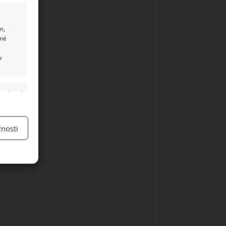
m,
ané
u
y aktivní
nosti
y aktivní