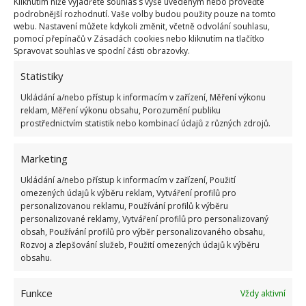
Kliknutím níže vyjádřete souhlas s výše uvedeným nebo proveďte
podrobnější rozhodnutí. Vaše volby budou použity pouze na tomto
webu. Nastavení můžete kdykoli změnit, včetně odvolání souhlasu,
pomocí přepínačů v Zásadách cookies nebo kliknutím na tlačítko
Spravovat souhlas ve spodní části obrazovky.
Statistiky
Ukládání a/nebo přístup k informacím v zařízení, Měření výkonu
reklam, Měření výkonu obsahu, Porozumění publiku
prostřednictvím statistik nebo kombinací údajů z různých zdrojů.
Marketing
Ukládání a/nebo přístup k informacím v zařízení, Použití
Podložka pro domácího mazlíčka
omezených údajů k výběru reklam, Vytváření profilů pro
personalizovanou reklamu, Používání profilů k výběru
personalizované reklamy, Vytváření profilů pro personalizovaný
Mazlíkovi bude jedno, že jde o starší podložku. Pejsci i
obsah, Používání profilů pro výběr personalizovaného obsahu,
kočičky milují dečky, polštářky a podložky. Umístěte
Rozvoj a zlepšování služeb, Použití omezených údajů k výběru
obsahu.
kousek třeba na okenní parapet pro kočičku nebo na
podlahu na oblíbené místo, aby si měl kam lehnout váš
Funkce
Vždy aktivní
pejsek.