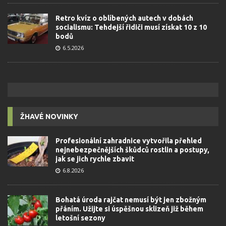
Retro kvíz o oblíbených autech v dobách
socialismu: Tehdejší řidiči musí získat 10 z 10
bodů
6.5.2026
ŽHAVÉ NOVINKY
Profesionální zahradnice vytvořila přehled
nejnebezpečnějších škůdců rostlin a postupy,
jak se jich rychle zbavit
6.8.2026
Bohatá úroda rajčat nemusí být jen zbožným
přáním. Užijte si úspěšnou sklizeň již během
letošní sezony