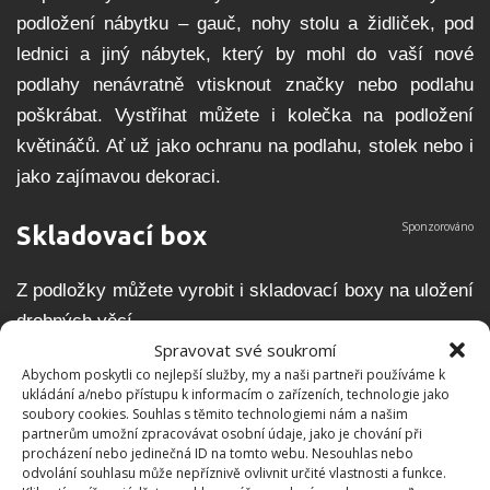
podložení nábytku – gauč, nohy stolu a židliček, pod
lednici a jiný nábytek, který by mohl do vaší nové
podlahy nenávratně vtisknout značky nebo podlahu
poškrábat. Vystřihat můžete i kolečka na podložení
květináčů. Ať už jako ochranu na podlahu, stolek nebo i
jako zajímavou dekoraci.
Skladovací box
Z podložky můžete vyrobit i skladovací boxy na uložení
drobných věcí.
Spravovat své soukromí
Abychom poskytli co nejlepší služby, my a naši partneři používáme k
ukládání a/nebo přístupu k informacím o zařízeních, technologie jako
soubory cookies. Souhlas s těmito technologiemi nám a našim
partnerům umožní zpracovávat osobní údaje, jako je chování při
procházení nebo jedinečná ID na tomto webu. Nesouhlas nebo
odvolání souhlasu může nepříznivě ovlivnit určité vlastnosti a funkce.