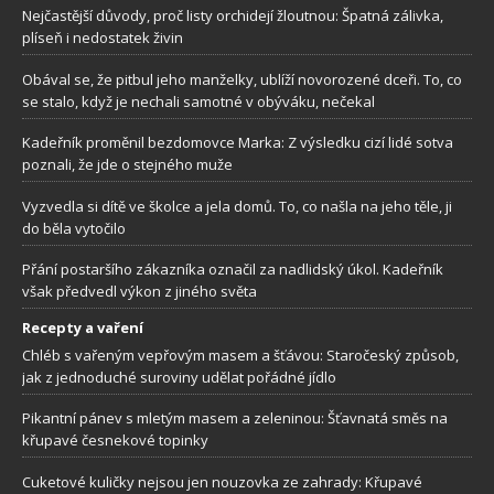
Nejčastější důvody, proč listy orchidejí žloutnou: Špatná zálivka,
plíseň i nedostatek živin
Obával se, že pitbul jeho manželky, ublíží novorozené dceři. To, co
se stalo, když je nechali samotné v obýváku, nečekal
Kadeřník proměnil bezdomovce Marka: Z výsledku cizí lidé sotva
poznali, že jde o stejného muže
Vyzvedla si dítě ve školce a jela domů. To, co našla na jeho těle, ji
do běla vytočilo
Přání postaršího zákazníka označil za nadlidský úkol. Kadeřník
však předvedl výkon z jiného světa
Recepty a vaření
Chléb s vařeným vepřovým masem a šťávou: Staročeský způsob,
jak z jednoduché suroviny udělat pořádné jídlo
Pikantní pánev s mletým masem a zeleninou: Šťavnatá směs na
křupavé česnekové topinky
Cuketové kuličky nejsou jen nouzovka ze zahrady: Křupavé