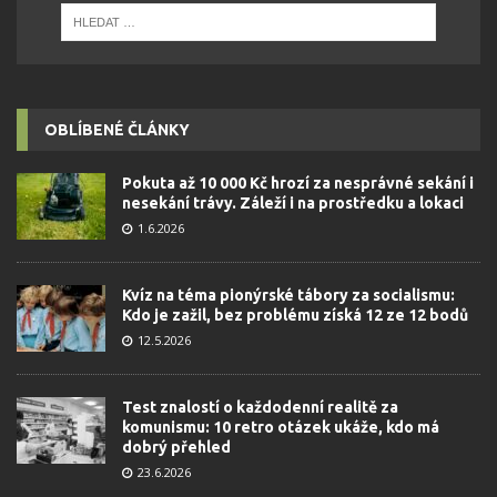
OBLÍBENÉ ČLÁNKY
Pokuta až 10 000 Kč hrozí za nesprávné sekání i
nesekání trávy. Záleží i na prostředku a lokaci
1.6.2026
Kvíz na téma pionýrské tábory za socialismu:
Kdo je zažil, bez problému získá 12 ze 12 bodů
12.5.2026
Test znalostí o každodenní realitě za
komunismu: 10 retro otázek ukáže, kdo má
dobrý přehled
23.6.2026