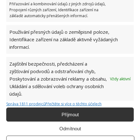
Přiřazování a kombinování údajů z jiných zdrojů údajů,
Propojení různých zařízení, Identifikace zařízení na
Podsedáky
základě automaticky přenášených informací.
Pokud máte balkon nebo zahrádku s posezením,
Používání přesných údajů o zeměpisné poloze,
vystřihněte z podložky podsedáky ve tvaru židle. Bude
Identifikace zařízení na základě aktivně vyžádaných
informací.
se vám pohodlněji sedět.
Odvodnění květináče
Zajištění bezpečnosti, předcházení a
zjišťování podvodů a odstraňování chyb,
Vystřihněte dvě až tři kolečka nebo čtverečky a přilepte
Poskytování a zobrazování reklamy a obsahu,
Vždy aktivní
Ukládání a sdělování voleb ochrany osobních
je k sobě, doprostřed vyřežte větší díru. Na tuto
údajů.
podložku pak umístěte květináč. Bude z něj lépe
odtékat voda, než kdyby stál přímo na zemi.
Správa 1811 prodejců
Přečtěte si více o těchto účelech
Příjmout
Obrázky: doyouyoga, yogaaccessories
Odmítnout