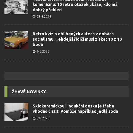
komunismu: 10 retro otázek ukáže, kdo má
dobrý přehled
23.6.2026
Retro kvíz o oblíbených autech v dobách
socialismu: Tehdejší řidiči musí získat 10 z 10
bodů
6.5.2026
ŽHAVÉ NOVINKY
Sklokeramickou i indukční desku je třeba
vhodně čistit. Pomůže například jedlá soda
7.8.2026