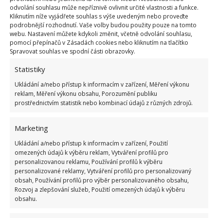
webu
AllRecipes
. Když ji dáte do mrazničky
odvolání souhlasu může nepříznivě ovlivnit určité vlastnosti a funkce.
v uzavíratelném boxu, neohrozíte zápachem další
Kliknutím níže vyjádřete souhlas s výše uvedeným nebo proveďte
potraviny. Na webu BydlímeÚtulně jsme pro vás
podrobnější rozhodnutí. Vaše volby budou použity pouze na tomto
webu. Nastavení můžete kdykoli změnit, včetně odvolání souhlasu,
také napsali,
jak skladovat česnek
, aby vám vydržel
pomocí přepínačů v Zásadách cookies nebo kliknutím na tlačítko
celou zimu.
Spravovat souhlas ve spodní části obrazovky.
Statistiky
Ukládání a/nebo přístup k informacím v zařízení, Měření výkonu
reklam, Měření výkonu obsahu, Porozumění publiku
prostřednictvím statistik nebo kombinací údajů z různých zdrojů.
Marketing
Ukládání a/nebo přístup k informacím v zařízení, Použití
omezených údajů k výběru reklam, Vytváření profilů pro
personalizovanou reklamu, Používání profilů k výběru
personalizované reklamy, Vytváření profilů pro personalizovaný
obsah, Používání profilů pro výběr personalizovaného obsahu,
Rozvoj a zlepšování služeb, Použití omezených údajů k výběru
obsahu.