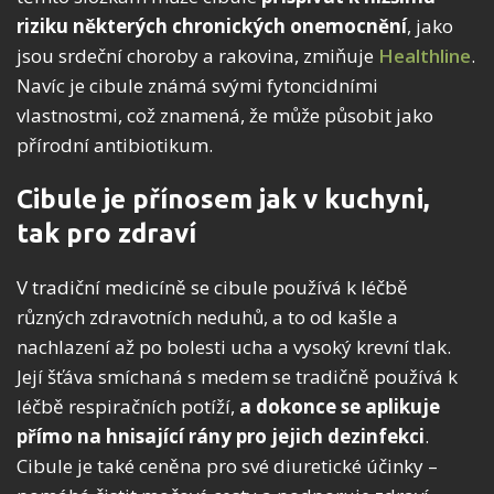
riziku některých chronických onemocnění
, jako
jsou srdeční choroby a rakovina, zmiňuje
Healthline
.
Navíc je cibule známá svými fytoncidními
vlastnostmi, což znamená, že může působit jako
přírodní antibiotikum.
Cibule je přínosem jak v kuchyni,
tak pro zdraví
V tradiční medicíně se cibule používá k léčbě
různých zdravotních neduhů, a to od kašle a
nachlazení až po bolesti ucha a vysoký krevní tlak.
Její šťáva smíchaná s medem se tradičně používá k
léčbě respiračních potíží,
a dokonce se aplikuje
přímo na hnisající rány pro jejich dezinfekci
.
Cibule je také ceněna pro své diuretické účinky –