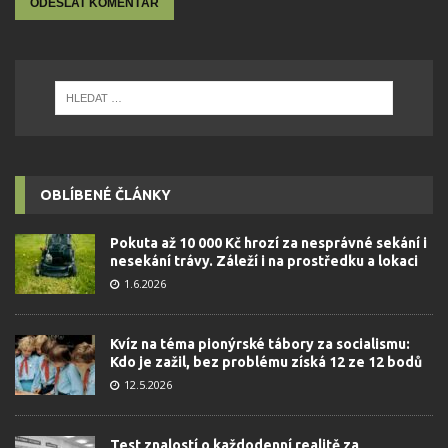
OBLÍBENÉ ČLÁNKY
Pokuta až 10 000 Kč hrozí za nesprávné sekání i
nesekání trávy. Záleží i na prostředku a lokaci
1.6.2026
Kvíz na téma pionýrské tábory za socialismu:
Kdo je zažil, bez problému získá 12 ze 12 bodů
12.5.2026
Test znalostí o každodenní realitě za