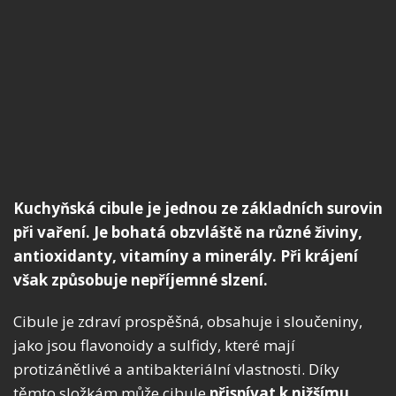
Kuchyňská cibule je jednou ze základních surovin
při vaření. Je bohatá obzvláště na různé živiny,
antioxidanty, vitamíny a minerály. Při krájení
však způsobuje nepříjemné slzení.
Cibule je zdraví prospěšná, obsahuje i sloučeniny,
jako jsou flavonoidy a sulfidy, které mají
protizánětlivé a antibakteriální vlastnosti. Díky
těmto složkám může cibule
přispívat k nižšímu