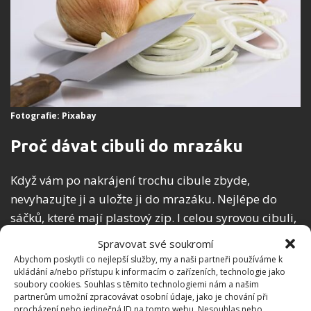
Fotografie: Pixabay
Proč dávat cibuli do mrazáku
Když vám po nakrájení trochu cibule zbyde,
nevyhazujte ji a uložte ji do mrazáku. Nejlépe do
sáčků, které mají plastový zip. I celou syrovou cibuli,
kterou se chystáte nakrájet a použít při vaření,
před
Spravovat své soukromí
oloupáním nechte na půl hodiny zamrazit
. Pak ji
Abychom poskytli co nejlepší služby, my a naši partneři používáme k
budete moci krájet bez slzení. Takto si můžete
ukládání a/nebo přístupu k informacím o zařízeních, technologie jako
soubory cookies. Souhlas s těmito technologiemi nám a našim
připravit krájenou cibuli i do zásoby, doporučují na
partnerům umožní zpracovávat osobní údaje, jako je chování při
procházení nebo jedinečná ID na tomto webu. Nesouhlas nebo