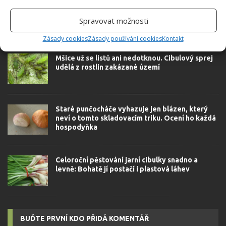
Spravovat možnosti
SOUVISEJÍCÍ ČLÁNKY
Zásady cookies
Zásady používání cookies
Kontakt
Mšice už se listů ani nedotknou. Cibulový sprej
udělá z rostlin zakázané území
Staré punčocháče vyhazuje jen blázen, který
neví o tomto skladovacím triku. Ocení ho každá
hospodyňka
Celoroční pěstování jarní cibulky snadno a
levně: Bohatě jí postačí i plastová láhev
BUĎTE PRVNÍ KDO PŘIDÁ KOMENTÁŘ