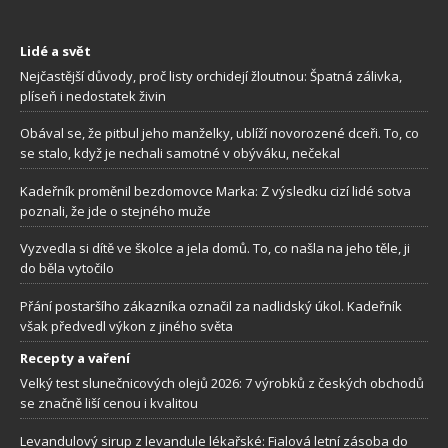
Lidé a svět
Nejčastější důvody, proč listy orchidejí žloutnou: Špatná zálivka,
plíseň i nedostatek živin
Obával se, že pitbul jeho manželky, ublíží novorozené dceři. To, co
se stalo, když je nechali samotné v obýváku, nečekal
Kadeřník proměnil bezdomovce Marka: Z výsledku cizí lidé sotva
poznali, že jde o stejného muže
Vyzvedla si dítě ve školce a jela domů. To, co našla na jeho těle, ji
do běla vytočilo
Přání postaršího zákazníka označil za nadlidský úkol. Kadeřník
však předvedl výkon z jiného světa
Recepty a vaření
Velký test slunečnicových olejů 2026: 7 výrobků z českých obchodů
se značně liší cenou i kvalitou
Levandulový sirup z levandule lékařské: Fialová letní zásoba do