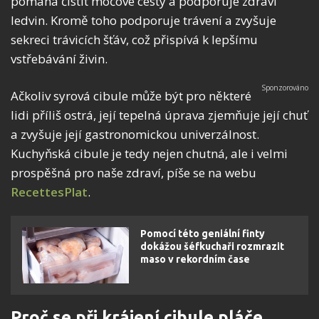
pomáhá čistit močové cesty a podporuje zdraví
ledvin. Kromě toho podporuje trávení a zvyšuje
sekreci trávicích šťáv, což přispívá k lepšímu
vstřebávání živin.
Ačkoliv syrová cibule může být pro některé
lidi příliš ostrá, její tepelná úprava zjemňuje její chuť
a zvyšuje její gastronomickou univerzálnost.
Kuchyňská cibule je tedy nejen chutná, ale i velmi
prospěšná pro naše zdraví, píše se na webu
RecettesPlat
.
Pomocí této geniální finty
dokážou šéfkuchaři rozmrazit
maso v rekordním čase
Proč se při krájení cibule pláče