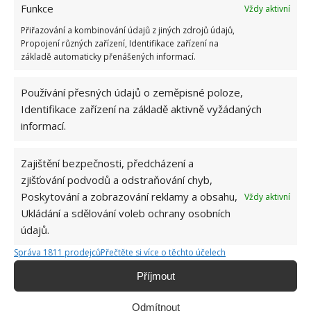
Funkce
Vždy aktivní
Přiřazování a kombinování údajů z jiných zdrojů údajů,
Propojení různých zařízení, Identifikace zařízení na
základě automaticky přenášených informací.
CIBULE
KRÁJENÍ
PLÁČ
Používání přesných údajů o zeměpisné poloze,
Přidejte svůj názor
Identifikace zařízení na základě aktivně vyžádaných
informací.
KOMENTOVAT
Zajištění bezpečnosti, předcházení a
Jiří Kolář
zjišťování podvodů a odstraňování chyb,
Poskytování a zobrazování reklamy a obsahu,
Vždy aktivní
Absolvent České zemědělské
Ukládání a sdělování voleb ochrany osobních
univerzity, který je již od malička
údajů.
velkým kutilem. V podstatě vše, co je
možné najít v j...
[Více o autorovi]
Správa 1811 prodejců
Přečtěte si více o těchto účelech
Příjmout
Odmítnout