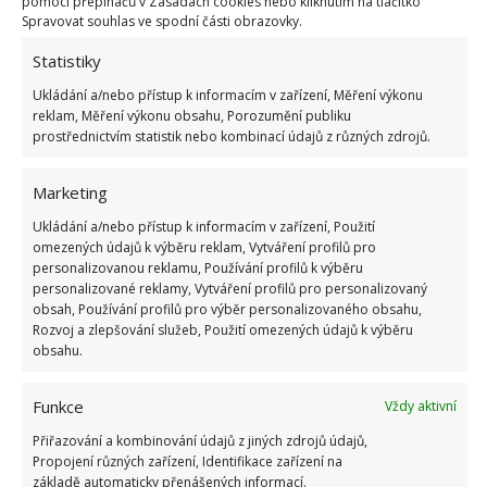
pomocí přepínačů v Zásadách cookies nebo kliknutím na tlačítko
Spravovat souhlas ve spodní části obrazovky.
Statistiky
Ukládání a/nebo přístup k informacím v zařízení, Měření výkonu
reklam, Měření výkonu obsahu, Porozumění publiku
prostřednictvím statistik nebo kombinací údajů z různých zdrojů.
Marketing
Ukládání a/nebo přístup k informacím v zařízení, Použití
omezených údajů k výběru reklam, Vytváření profilů pro
personalizovanou reklamu, Používání profilů k výběru
personalizované reklamy, Vytváření profilů pro personalizovaný
obsah, Používání profilů pro výběr personalizovaného obsahu,
Rozvoj a zlepšování služeb, Použití omezených údajů k výběru
obsahu.
CIBULE
SKLADOVÁNÍ
ZELENINA
Funkce
Vždy aktivní
Přiřazování a kombinování údajů z jiných zdrojů údajů,
Přidejte svůj názor
Propojení různých zařízení, Identifikace zařízení na
základě automaticky přenášených informací.