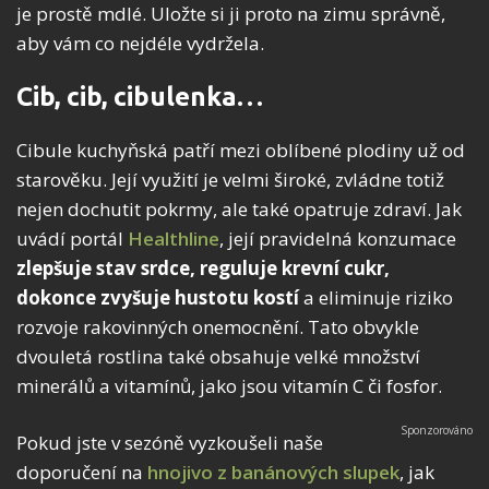
je prostě mdlé. Uložte si ji proto na zimu správně,
aby vám co nejdéle vydržela.
Cib, cib, cibulenka…
Cibule kuchyňská patří mezi oblíbené plodiny už od
starověku. Její využití je velmi široké, zvládne totiž
nejen dochutit pokrmy, ale také opatruje zdraví. Jak
uvádí portál
Healthline
, její pravidelná konzumace
zlepšuje stav srdce, reguluje krevní cukr,
dokonce zvyšuje hustotu kostí
a eliminuje riziko
rozvoje rakovinných onemocnění. Tato obvykle
dvouletá rostlina také obsahuje velké množství
minerálů a vitamínů, jako jsou vitamín C či fosfor.
Pokud jste v sezóně vyzkoušeli naše
doporučení na
hnojivo z banánových slupek
, jak