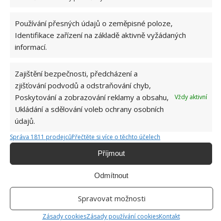
KOMENTOVAT
Používání přesných údajů o zeměpisné poloze,
Identifikace zařízení na základě aktivně vyžádaných
Hana Musilová
informací.
Do redakce Bydlimeutulne.cz se
přidala během svých studií a práce
redaktorky ji tak nadchla, že se
Zajištění bezpečnosti, předcházení a
rozhodla zůstat. Její v...
[Více o
zjišťování podvodů a odstraňování chyb,
autorovi]
Poskytování a zobrazování reklamy a obsahu,
Vždy aktivní
Ukládání a sdělování voleb ochrany osobních
údajů.
Správa 1811 prodejců
Přečtěte si více o těchto účelech
Příjmout
SOUVISEJÍCÍ ČLÁNKY
Odmítnout
Podomácku vyrobený fóliovník zajistí optimální
podmínky pro pěstování rostlin
Spravovat možnosti
Zásady cookies
Zásady používání cookies
Kontakt