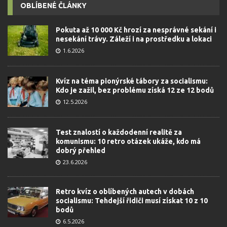
OBLÍBENÉ ČLÁNKY
Pokuta až 10 000 Kč hrozí za nesprávné sekání i
nesekání trávy. Záleží i na prostředku a lokaci
1.6.2026
Kvíz na téma pionýrské tábory za socialismu:
Kdo je zažil, bez problému získá 12 ze 12 bodů
12.5.2026
Test znalostí o každodenní realitě za
komunismu: 10 retro otázek ukáže, kdo má
dobrý přehled
23.6.2026
Retro kvíz o oblíbených autech v dobách
socialismu: Tehdejší řidiči musí získat 10 z 10
bodů
6.5.2026