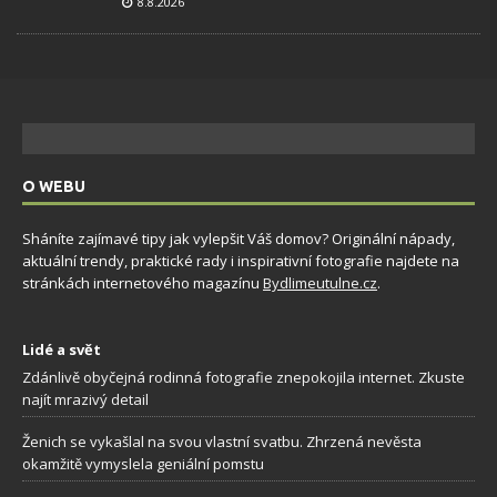
8.8.2026
O WEBU
Sháníte zajímavé tipy jak vylepšit Váš domov? Originální nápady,
aktuální trendy, praktické rady i inspirativní fotografie najdete na
stránkách internetového magazínu
Bydlimeutulne.cz
.
Lidé a svět
Zdánlivě obyčejná rodinná fotografie znepokojila internet. Zkuste
najít mrazivý detail
Ženich se vykašlal na svou vlastní svatbu. Zhrzená nevěsta
okamžitě vymyslela geniální pomstu