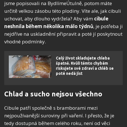
jsme popisovali na BydlímeÚtulně, potom máte
určitě velkou zásobu této plodiny. Víte ale, jak cibuli
uchovat, aby dlouho vydržela? Aby vám
cibule
neshnila během několika málo týdnů
, je potřeba ji
nejdříve na uskladnění připravit a poté jí poskytnout
vhodné podmínky.
Celý život skladujete chleba
špatně. Kvůli těmto chybám
riskujete své zdraví a chléb se
poté nedá jíst
Chlad a sucho nejsou všechno
Cibule patří společně s bramborami mezi
nejpoužívanější suroviny při vaření. I přesto, že je
tedy dostupná během celého roku, není od věci