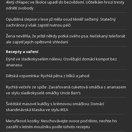
4letý chlapec ve školce upadl do bezvědomí. Učitelkám hrozí tresty
odnětí svobody
Opuštěná slepice v lese již měla osud téměř sečtený. Statečný
zachránce jí však zajistil nutnou péči
Žena nevěřila, že ještě někdy potká svého psa. Nečekaný telefonát
ale zajistil jejich opětovné shledaní
Recepty a vaření
Dýně ve sladkokyselém nálevu: Osvěžující domácí kompot bez
ananasu
Dětská vzpomínka: Rychlá pěna z bílků a jahod
Rychlá večeře ze spíže: Zavařovaná cuketová omáčka s ananasem
ve stylu sladkokyselé omáčky Uncle Ben’s
Švédské masové kuličky s krémovou omáčkou: Domácí
skandinávská klasika ve stylu IKEA
Meruňkové kostky: Neschovávejte ovoce pod těsto, nechte ho
zazářit v letním moučníku podle tohoto receptu