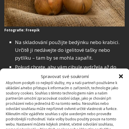
Fotografie: Freepik
Na skladování použijte bedýnku nebo krabici.
Určitě ji nedávejte do igelitové tašky nebo
pytlíku – tam by se mohla zapařit.
Pokud chcete, aby vám cibule vydržela až do
jara, zasypte ji suchým pískem. Ten se postará
Spravovat své soukromí
o zakonzervování a z plodiny vytáhne
Abychom poskytli co nejlepší služby, my a naši partneři používáme k
ukládání a/nebo přístupu k informacím o zařízeních, technologie jako
přebytečnou vlhkost.
soubory cookies. Souhlas s těmito technologiemi nám a našim
partnerům umožní zpracovávat osobní údaje, jako je chování při
V místnosti, kam cibuli uložíte, by mělo být
procházení nebo jedinečná ID na tomto webu. Nesouhlas nebo
nejlépe mezi nulou až pěti stupni nad nulou.
odvolání souhlasu může nepříznivě ovlivnit určité vlastnosti a funkce.
Kliknutím níže vyjádřete souhlas s výše uvedeným nebo proveďte
podrobnější rozhodnutí. Vaše volby budou použity pouze na tomto
webu. Nastavení můžete kdykoli změnit, včetně odvolání souhlasu,