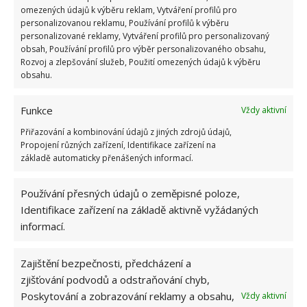
omezených údajů k výběru reklam, Vytváření profilů pro
skvrny na koberci nebo na sedačce, stejně jako
personalizovanou reklamu, Používání profilů k výběru
poslouží jako první pomoc při vylití tekutiny. Umí
personalizované reklamy, Vytváření profilů pro personalizovaný
odstranit pachy z ledničky, stejně jako přijde vhod
obsah, Používání profilů pro výběr personalizovaného obsahu,
Rozvoj a zlepšování služeb, Použití omezených údajů k výběru
při změkčení vody, třeba při praní.
obsahu.
Funkce
Vždy aktivní
Přiřazování a kombinování údajů z jiných zdrojů údajů,
Propojení různých zařízení, Identifikace zařízení na
základě automaticky přenášených informací.
Používání přesných údajů o zeměpisné poloze,
Identifikace zařízení na základě aktivně vyžádaných
informací.
Zajištění bezpečnosti, předcházení a
zjišťování podvodů a odstraňování chyb,
Poskytování a zobrazování reklamy a obsahu,
Vždy aktivní