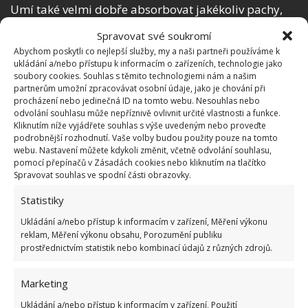
Umí také velmi dobře absorbovat jakékoliv pachy,
stejně jako umí dobře absorbovat i vlhkost.
Spravovat své soukromí
Abychom poskytli co nejlepší služby, my a naši partneři používáme k
ukládání a/nebo přístupu k informacím o zařízeních, technologie jako
soubory cookies. Souhlas s těmito technologiemi nám a našim
partnerům umožní zpracovávat osobní údaje, jako je chování při
procházení nebo jedinečná ID na tomto webu. Nesouhlas nebo
odvolání souhlasu může nepříznivě ovlivnit určité vlastnosti a funkce.
Kliknutím níže vyjádřete souhlas s výše uvedeným nebo proveďte
podrobnější rozhodnutí. Vaše volby budou použity pouze na tomto
webu. Nastavení můžete kdykoli změnit, včetně odvolání souhlasu,
pomocí přepínačů v Zásadách cookies nebo kliknutím na tlačítko
Spravovat souhlas ve spodní části obrazovky.
Statistiky
Ukládání a/nebo přístup k informacím v zařízení, Měření výkonu
reklam, Měření výkonu obsahu, Porozumění publiku
prostřednictvím statistik nebo kombinací údajů z různých zdrojů.
S jedlou sodou lze čistit téměř jakékoliv povrchy, lze
s ní mýt nádobí, stejně jako se hodí i na čištění
Marketing
zašlého stříbra. Lze z ní vyčistit troubu, lokální
Ukládání a/nebo přístup k informacím v zařízení, Použití