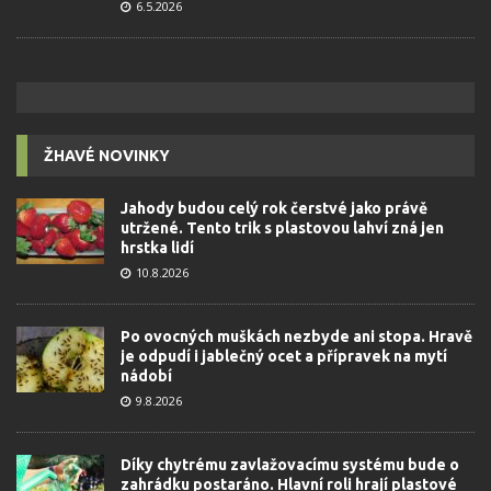
6.5.2026
ŽHAVÉ NOVINKY
Jahody budou celý rok čerstvé jako právě
utržené. Tento trik s plastovou lahví zná jen
hrstka lidí
10.8.2026
Po ovocných muškách nezbyde ani stopa. Hravě
je odpudí i jablečný ocet a přípravek na mytí
nádobí
9.8.2026
Díky chytrému zavlažovacímu systému bude o
zahrádku postaráno. Hlavní roli hrají plastové