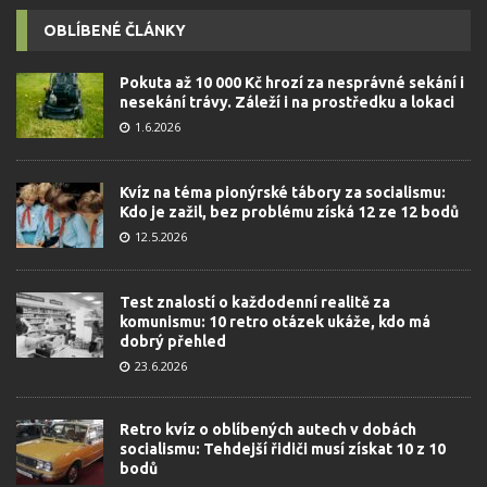
OBLÍBENÉ ČLÁNKY
Pokuta až 10 000 Kč hrozí za nesprávné sekání i
nesekání trávy. Záleží i na prostředku a lokaci
1.6.2026
Kvíz na téma pionýrské tábory za socialismu:
Kdo je zažil, bez problému získá 12 ze 12 bodů
12.5.2026
Test znalostí o každodenní realitě za
komunismu: 10 retro otázek ukáže, kdo má
dobrý přehled
23.6.2026
Retro kvíz o oblíbených autech v dobách
socialismu: Tehdejší řidiči musí získat 10 z 10
bodů