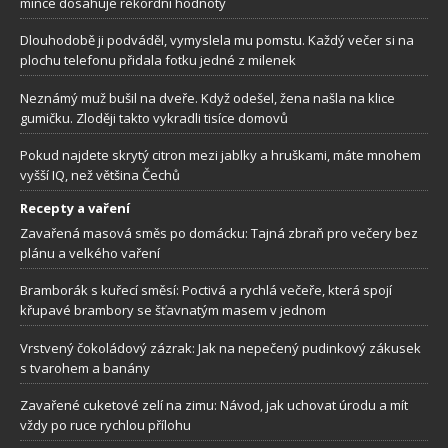
mince dosahuje rekordní hodnoty
Dlouhodobě ji podváděl, vymyslela mu pomstu. Každý večer si na
plochu telefonu přidala fotku jedné z milenek
Neznámý muž bušil na dveře. Když odešel, žena našla na klice
gumičku. Zloději takto vykradli tisíce domovů
Pokud najdete skrytý citron mezi jablky a hruškami, máte mnohem
vyšší IQ, než většina Čechů
Recepty a vaření
Zavařená masová směs po domácku: Tajná zbraň pro večery bez
plánu a velkého vaření
Bramborák s kuřecí směsí: Poctivá a rychlá večeře, která spojí
křupavé brambory se šťavnatým masem v jednom
Vrstvený čokoládový zázrak: Jak na nepečený pudinkový zákusek
s tvarohem a banány
Zavařené cuketové zelí na zimu: Návod, jak uchovat úrodu a mít
vždy po ruce rychlou přílohu