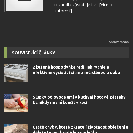
rozhodla zůstat. Její v...
[Více o
autorovi]
SOUVISEJÍCÍ ČLÁNKY
Zkušená hospodyňka radí, jak rychle a
efektivně vyčistit i silně znečištěnou troubu
Slupky od ovoce umí v kuchyni hotové zázraky.
Už nikdy nesmí končit v koši
Časté chyby, které zkracují životnost oblečení a
dělá je téměř každá hospodyňka