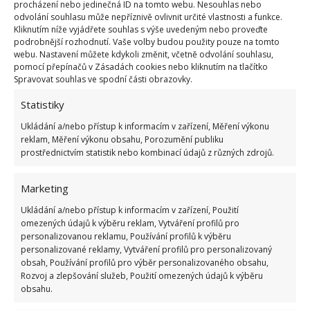
procházení nebo jedinečná ID na tomto webu. Nesouhlas nebo
Fotografie: Freepik
odvolání souhlasu může nepříznivě ovlivnit určité vlastnosti a funkce.
Kliknutím níže vyjádřete souhlas s výše uvedeným nebo proveďte
podrobnější rozhodnutí. Vaše volby budou použity pouze na tomto
Jaký další přípravek nekombinovat
webu. Nastavení můžete kdykoli změnit, včetně odvolání souhlasu,
s octem
pomocí přepínačů v Zásadách cookies nebo kliknutím na tlačítko
Spravovat souhlas ve spodní části obrazovky.
Nekombinujte jej s žádným kupovaným čističem.
Statistiky
Chlor je obsažený skoro ve všech prostředcích. Je
Ukládání a/nebo přístup k informacím v zařízení, Měření výkonu
velmi nebezpečné tyto dvě látky mísit. Dokonce není
reklam, Měření výkonu obsahu, Porozumění publiku
prostřednictvím statistik nebo kombinací údajů z různých zdrojů.
doporučeno používat jeden po druhém. Také
nepoužívejte ocet a peroxid vodíku. V takovém
Marketing
případě vzniká kyselina peroctová, která má účinky
Ukládání a/nebo přístup k informacím v zařízení, Použití
jako žíravina a dráždí oči, nosní sliznice a plíce.
omezených údajů k výběru reklam, Vytváření profilů pro
personalizovanou reklamu, Používání profilů k výběru
Bělidla a amoniak
personalizované reklamy, Vytváření profilů pro personalizovaný
obsah, Používání profilů pro výběr personalizovaného obsahu,
Rozvoj a zlepšování služeb, Použití omezených údajů k výběru
Smíchat amoniak s bělidlem může být také
obsahu.
nebezpečné. Po smíchání se vytvoří toxické látky,