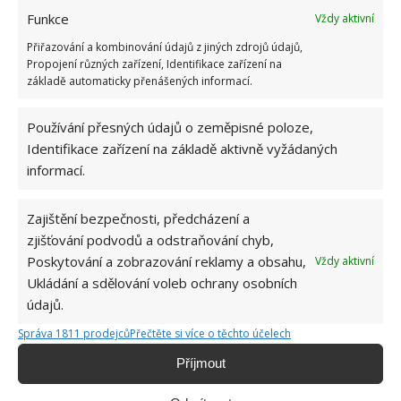
jako je chloramin, který dokáže způsobit dušnost,
Funkce
Vždy aktivní
bolest a pálení na hrudi.
Přiřazování a kombinování údajů z jiných zdrojů údajů,
Propojení různých zařízení, Identifikace zařízení na
Bělidlo a alkohol
základě automaticky přenášených informací.
Nemíchejte bělidlo s lihovinou. Vytvoří se chloroform
Používání přesných údajů o zeměpisné poloze,
a kyselina chlorovodíková. Obě sloučeniny přispívají
Identifikace zařízení na základě aktivně vyžádaných
informací.
k poškození nervového systému, plic, jater, ledvin a
také dokáže podráždit oči a nezakrytou pokožku.
Zajištění bezpečnosti, předcházení a
Zdroj: Goodhousekeeping
zjišťování podvodů a odstraňování chyb,
Poskytování a zobrazování reklamy a obsahu,
Vždy aktivní
Ukládání a sdělování voleb ochrany osobních
údajů.
Správa 1811 prodejců
Přečtěte si více o těchto účelech
Příjmout