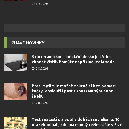
6.5.2026
ŽHAVÉ NOVINKY
Sklokeramickou i indukční desku je třeba
vhodně čistit. Pomůže například jedlá soda
7.8.2026
Proti myším je možné zakročit i bez pomoci
kočky. Poslouží i past s kouskem sýra nebo
špeku
7.8.2026
Test znalostí o životě v dobách socialismu: 10
otázek odhalí, kdo má minulý režim stále v živé