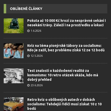
OBLÍBENÉ ČLÁNKY
Pokuta až 10 000 Kč hrozí za nesprávné sekání i
nesekání trávy. Záleží i na prostředku a lokaci
1.6.2026
Kvíz na téma pionýrské tábory za socialismu:
Kdo je zažil, bez problému získá 12 ze 12 bodů
12.5.2026
Test znalostí o každodenní realitě za
komunismu: 10 retro otázek ukáže, kdo má
dobrý přehled
23.6.2026
Retro kvíz o oblíbených autech v dobách
socialismu: Tehdejší řidiči musí získat 10 z 10
bodů