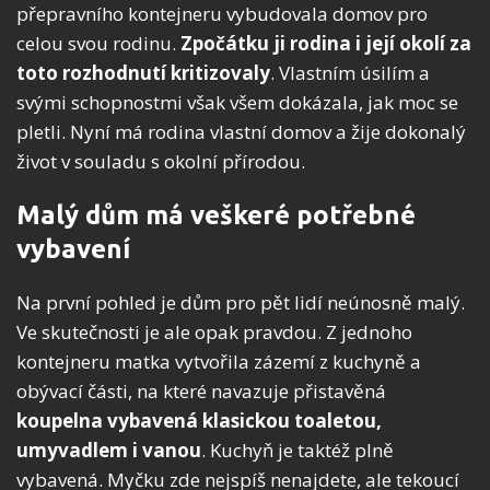
přepravního kontejneru vybudovala domov pro
celou svou rodinu.
Zpočátku ji rodina i její okolí za
toto rozhodnutí kritizovaly
. Vlastním úsilím a
svými schopnostmi však všem dokázala, jak moc se
pletli. Nyní má rodina vlastní domov a žije dokonalý
život v souladu s okolní přírodou.
Malý dům má veškeré potřebné
vybavení
Na první pohled je dům pro pět lidí neúnosně malý.
Ve skutečnosti je ale opak pravdou. Z jednoho
kontejneru matka vytvořila zázemí z kuchyně a
obývací části, na které navazuje přistavěná
koupelna vybavená klasickou toaletou,
umyvadlem i vanou
. Kuchyň je taktéž plně
vybavená. Myčku zde nejspíš nenajdete, ale tekoucí