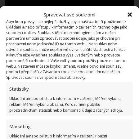
Spravovat své soukromí
Abychom poskytli co nejlepší služby, my a naši partneři používáme k
ukládání a/nebo přístupu k informacím o zařízeních, technologie jako
soubory cookies. Souhlas s těmito technologiemi nám a našim
partnerům umožní zpracovávat osobní údaje, jako je chování při
procházení nebo jedinečná ID na tomto webu. Nesouhlas nebo
odvolání souhlasu může nepříznivě ovlivnit určité vlastnosti a funkce.
Kliknutím níže vyjádřete souhlas s výše uvedeným nebo proveďte
podrobnější rozhodnutí. Vaše volby budou použity pouze na tomto
webu. Nastavení můžete kdykoli změnit, včetně odvolání souhlasu,
pomocí přepínačů v Zásadách cookies nebo kliknutím na tlačítko
Krása spočívá v detailech
Spravovat souhlas ve spodní části obrazovky.
Statistiky
Přestože na první pohled může bydlení této rodiny
vypadat ošuntěle nebo zchátrale, ve skutečnosti se
Ukládání a/nebo přístup k informacím v zařízení, Měření výkonu
reklam, Měření výkonu obsahu, Porozumění publiku
jedná o dokonalý a bezpečný dům se spoustou
prostřednictvím statistik nebo kombinací údajů z různých zdrojů.
detailů prozrazující opak. V každém detailu lze
spatřit,
kolik lásky a péče tato mladá maminka
Marketing
věnovala výstavbě
domova, a vytvořila tak
Ukládání a/nebo přístup k informacím v zařízení, Použití