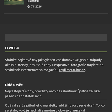
paměti
7.8.2026
O WEBU
Sháníte zajímavé tipy jak vylepšit Váš domov? Originální nápady,
aktuální trendy, praktické rady i inspirativní fotografie najdete na
stránkách internetového magazínu
Bydlimeutulne.cz
.
Lidé a svět
Nejčastější důvody, proč listy orchidejí žloutnou: Špatná zálivka,
plíseň i nedostatek živin
Obával se, že pitbul jeho manželky, ublíží novorozené dceři. To, co
se stalo, když je nechali samotné v obýváku, nečekal