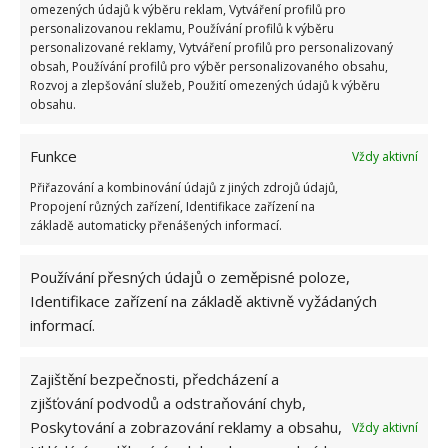
dokonalé, skromné a praktické místo k životu. Na
omezených údajů k výběru reklam, Vytváření profilů pro
personalizovanou reklamu, Používání profilů k výběru
tomto místě si mohou užít nerušený život na samotě
personalizované reklamy, Vytváření profilů pro personalizovaný
a ve volné přírodě si užívat všemožné aktivity.
obsah, Používání profilů pro výběr personalizovaného obsahu,
Rozvoj a zlepšování služeb, Použití omezených údajů k výběru
Zdroj:
Virali
obsahu.
Funkce
Vždy aktivní
Přiřazování a kombinování údajů z jiných zdrojů údajů,
Propojení různých zařízení, Identifikace zařízení na
základě automaticky přenášených informací.
Používání přesných údajů o zeměpisné poloze,
Identifikace zařízení na základě aktivně vyžádaných
informací.
Zajištění bezpečnosti, předcházení a
zjišťování podvodů a odstraňování chyb,
Poskytování a zobrazování reklamy a obsahu,
Vždy aktivní