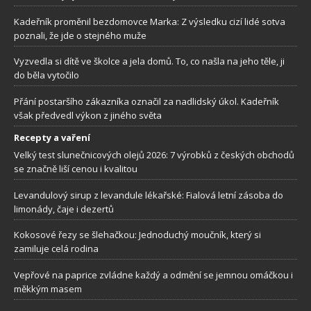
Kadeřník proměnil bezdomovce Marka: Z výsledku cizí lidé sotva
poznali, že jde o stejného muže
Vyzvedla si dítě ve školce a jela domů. To, co našla na jeho těle, ji
do běla vytočilo
Přání postaršího zákazníka označil za nadlidský úkol. Kadeřník
však předvedl výkon z jiného světa
Recepty a vaření
Velký test slunečnicových olejů 2026: 7 výrobků z českých obchodů
se značně liší cenou i kvalitou
Levandulový sirup z levandule lékařské: Fialová letní zásoba do
limonády, čaje i dezertů
Kokosové řezy se šlehačkou: Jednoduchý moučník, který si
zamiluje celá rodina
Vepřové na paprice zvládne každý a odmění se jemnou omáčkou i
měkkým masem