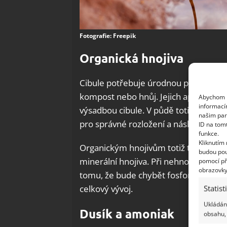
Fotografie: Freepik
Organická hnojiva
Cibule potřebuje úrodnou půdu, což s
kompost nebo hnůj. Jejich aplikace j
Abychom p
informací
výsadbou cibule. V půdě totiž proběhn
našim par
pro správné rozložení a následnou využ
ID na tom
funkce.
Kliknutím
Organickým hnojivům totiž trvá o něc
budou pou
minerální hnojiva. Při nehnojené půdě 
pomocí př
obrazovky
tomu, že bude chybět fosfor, draslík a
celkový vývoj.
Statist
Ukládání
Dusík a amoniak
obsahu, 