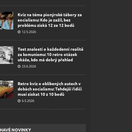
Kvíz na téma pionýrské tábory za
socialismu: Kdo je zažil, bez
problému získá 12 ze 12 bodů
12.5.2026
Test znalostí o každodenní realitě
za komunismu: 10 retro otázek
ukáže, kdo má dobrý přehled
23.6.2026
Retro kvíz o oblíbených autech v
dobách socialismu: Tehdejší řidiči
musí získat 10 z 10 bodů
6.5.2026
HAVÉ NOVINKY