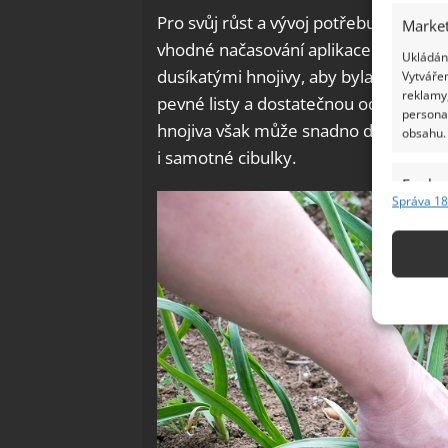
Pro svůj růst a vývoj potřebuje cibule
Market
vhodné načasování aplikace je naprost
Ukládání
dusíkatými hnojivy, aby byla zachová
Vytvářen
reklamy,
pevné listy a dostatečnou odolnost pr
persona
hnojiva však může snadno dojít k nec
obsahu.
i samotné cibulky.
Funkc
Správa 18
Přiřazov
Identifi
Použív
základ
Zajišt
odstra
Ukládá