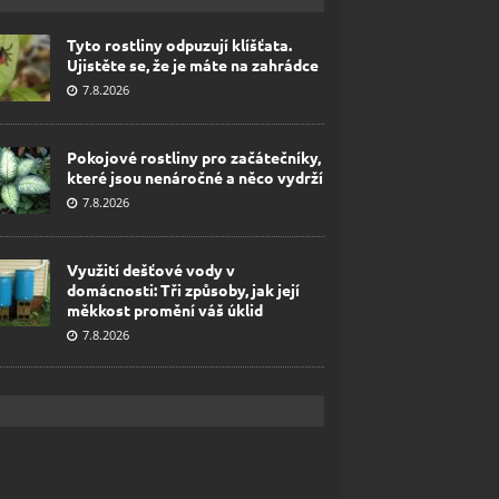
Tyto rostliny odpuzují klíšťata.
Ujistěte se, že je máte na zahrádce
7.8.2026
Pokojové rostliny pro začátečníky,
které jsou nenáročné a něco vydrží
7.8.2026
Využití dešťové vody v
domácnosti: Tři způsoby, jak její
měkkost promění váš úklid
7.8.2026