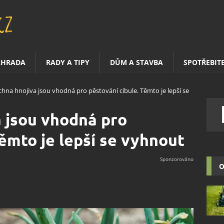
AHRADA
RADY A TIPY
DŮM A STAVBA
SPOTŘEBIT
hna hnojiva jsou vhodná pro pěstování cibule. Těmto je lepší se
 jsou vhodná pro
Těmto je lepší se vyhnout
O