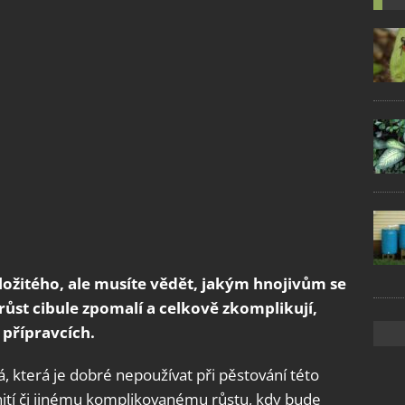
ložitého, ale musíte vědět, jakým hnojivům se
é růst cibule zpomalí a celkově zkomplikují,
 přípravcích.
á, která je dobré nepoužívat při pěstování této
nití či jinému komplikovanému růstu, kdy bude