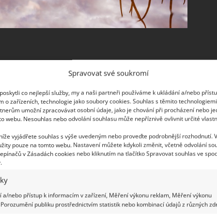
Spravovat své soukromí
amozřejmě obnáší organická hnojiva jako jsou
e však vhodná několik měsíců před samotnou
oskytli co nejlepší služby, my a naši partneři používáme k ukládání a/nebo příst
m o zařízeních, technologie jako soubory cookies. Souhlas s těmito technologiem
ou jednotlivé důležité procesy, které jsou nutné
tnerům umožní zpracovávat osobní údaje, jako je chování při procházení nebo j
itelnost jednotlivých živin pro rostliny.
to webu. Nesouhlas nebo odvolání souhlasu může nepříznivě ovlivnit určité vlastn
 níže vyjádřete souhlas s výše uvedeným nebo proveďte podrobnější rozhodnutí. 
o déle proces rozložení, aby došlo k proměně na
žity pouze na tomto webu. Nastavení můžete kdykoli změnit, včetně odvolání so
však hrozí riziko, že cibule budou příliš malé kvůli
epínačů v Zásadách cookies nebo kliknutím na tlačítko Spravovat souhlas ve spod
.
 další stopové prvky, které jsou velmi důležité pro
iky
 a/nebo přístup k informacím v zařízení, Měření výkonu reklam, Měření výkonu
Porozumění publiku prostřednictvím statistik nebo kombinací údajů z různých zdr