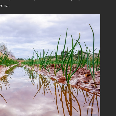
žená.