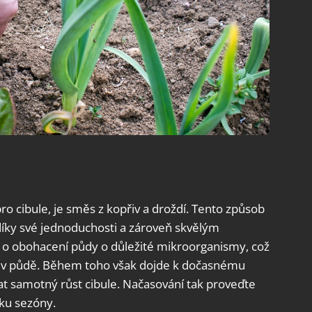
o cibule, je směs z kopřiv a droždí. Tento způsob
 díky své jednoduchosti a zároveň skvělým
jí o obohacení půdy o důležité mikroorganismy, což
y v půdě. Během toho však dojde k dočasnému
at samotný růst cibule. Načasování tak proveďte
ku sezóny.